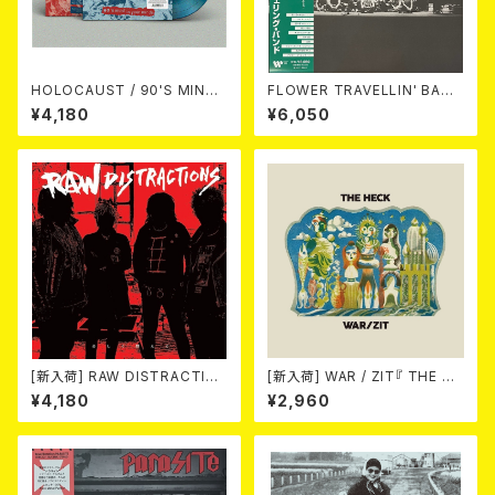
HOLOCAUST / 90'S MIND I
FLOWER TRAVELLIN' BAND
N YOUR MINDS (※LTD.150
/ MAKE UP 2LP
¥4,180
¥6,050
SWIRL BLUE VINYL)
[新入荷] RAW DISTRACTIO
[新入荷] WAR / ZIT『 THE HE
NS / 奇しく燃える (LP)
CK( 12") 』
¥4,180
¥2,960