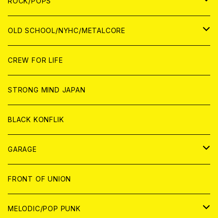
WOLRD
JAPAN
ROCK/POPS
ANALOG
ANALOG
CD
CD
WORLD
JAPAN
OLD SCHOOL/NYHC/METALCORE
ANALOG
ANALOG
CD
CD
WORLD
JAPAN
CREW FOR LIFE
ANALOG
ANALOG
CD
CD
WORLD
STRONG MIND JAPAN
ANALOG
ANALOG
CD
BLACK KONFLIK
ANALOG
GARAGE
JAPAN
FRONT OF UNION
アナログ
WORLD
MELODIC/POP PUNK