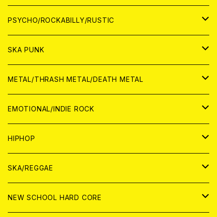
CD
アナログ
JAPAN
PSYCHO/ROCKABILLY/RUSTIC
CD
CD
WORLD
JAPAN
SKA PUNK
ANALOG
CD
CD
WORLD
JAPAN
METAL/THRASH METAL/DEATH METAL
ANALOG
ANALOG
CD
CD
WORLD
JAPAN
EMOTIONAL/INDIE ROCK
ANALOG
ANALOG
CD
CD
WORLD
JAPAN
HIPHOP
ANALOG
ANALOG
ANALOG
CD
WORLD
JAPAN
SKA/REGGAE
CD
ANALOG
CD
CD
WORLD
JAPAN
NEW SCHOOL HARD CORE