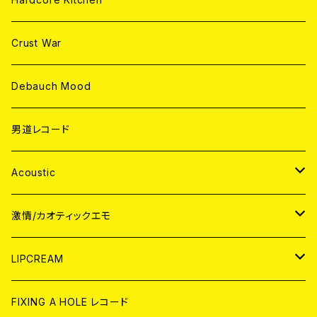
Crust War
Debauch Mood
男道レコード
Acoustic
JAPAN
激情/カオティックエモ
CD
WORLD
JAPAN
LIPCREAM
ANALOG
CD
CD
WORLD
CD
FIXING A HOLE レコード