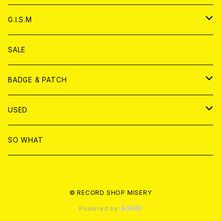
ANALOG
ANALOG
CD
アナログ
G.I.S.M
ANALOG
DVD
CD
SALE
T-shirt & WEAR
ANALOG
BADGE & PATCH
T-SHIRT & WEAR
BADGE
USED
DVD
PATCH
書籍
SO WHAT
カセットテープ
CD
© RECORD SHOP MISERY
書籍
ANALOG
Powered by