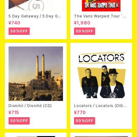
5 Day Getaway / 5 Day Get
The Vans Warped Tour `04
away (CDEP)
Beyond Warped (国内盤DV
¥740
¥1,980
D)
50%OFF
50%OFF
Disnihil / Disnihil (CD)
Locators / Locators (DIGPA
CK CD)
¥715
¥770
50%OFF
50%OFF