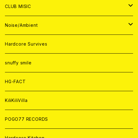
ANALOG
ANALOG
CD
CD
WORLD
JAPAN
CLUB MISIC
ANALOG
ANALOG
CD
CD
WORLD
JAPAN
Noise/Ambient
ANALOG
ANALOG
CD
CD
WORLD
JAPAN
Hardcore Survives
ANALOG
ANALOG
CD
CD
WORLD
snuffy smile
ANALOG
ANALOG
CD
HG-FACT
ANALOG
KiliKiliVilla
POGO77 RECORDS
Hardcore Kitchen