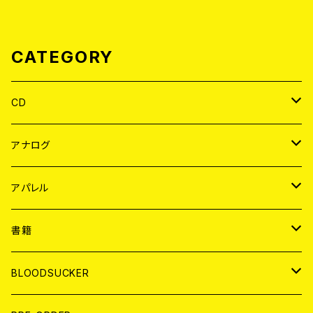
CATEGORY
CD
JAPAN
アナログ
WORLD
JAPAN
アパレル
７EP
WORLD
JAPAN
書籍
LP
7EP
T-shirt
WORLD
MAGAZINE
BLOODSUCKER
FLEXI
LP
HOOD
T-shirt
BOLLOCKS