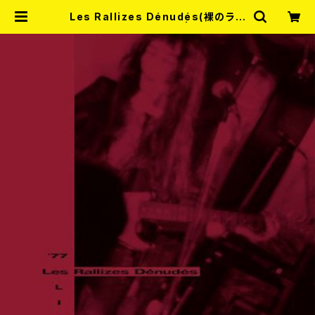
Les Rallizes Dénudés(裸のラリ
ーズ) / ’77 LIVE 3LP | RECORD
SHOP MISERY