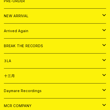
写真集 (PHOTOBOOK)
CD
PRE-ORDER
10インチ
その他
HOOD
EL ZINE
アナログ
NEW ARRIVAL
その他
DOLL MAGAZINE (USED)
アパレル
CD
Arrived Again
書籍
アナログ
CD
BREAK THE RECORDS
DIGITAL CONTENTS
アナログ
CD
３LA
ANALOG
CD
十三月
アパレル
ANALOG
CD
Daymare Recordings
ANALOG
CD
MCR COMPANY