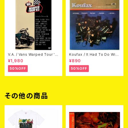
V.A. / Vans Warped Tour '0
Koufax / It Had To Do With
3 (DVD)
Love (CD)
¥1,980
¥890
50%OFF
50%OFF
その他の商品