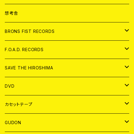
ANALOG
CD
想考舎
アパレル
BRONS FIST RECORDS
ANALOG
CD
F.O.A.D. RECORDS
ANALOG
CD
SAVE THE HIROSHIMA
ANALOG
アパレル
DVD
BADGE
JAPAN
カセットテープ
WORLD
JAPAN
GUDON