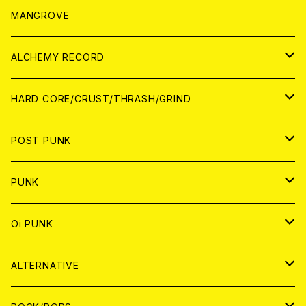
WORLD
アパレル
MANGROVE
PATCH
ALCHEMY RECORD
アナログ
CD
HARD CORE/CRUST/THRASH/GRIND
DIGITAL CONTENTS
ANALOG
JAPAN
POST PUNK
CD
WORLD
CD
PUNK
ANALOG
CD
JAPAN
ANALOG
JAPAN
Oi PUNK
CASSETTE TAPE
ANALOG
WORLD
JAPAN
CD
WORLD
JAPAN
ALTERNATIVE
WORLD
ANALOG
CD
CD