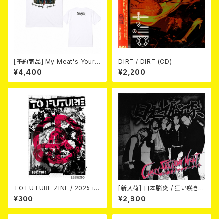
[予約商品] My Meat's Your
DIRT / DIRT (CD)
Poison -あんたにゃ毒でもオイ
¥4,400
¥2,200
ラにゃ薬- (White) 熊本地震 復
興支援T-shirt 2026年8月末
～9月頭入荷！
TO FUTURE ZINE / 2025 is
[新入荷] 日本脳炎 / 狂い咲きサ
sue 20 (zine)
タデーナイト(CD)
¥300
¥2,800