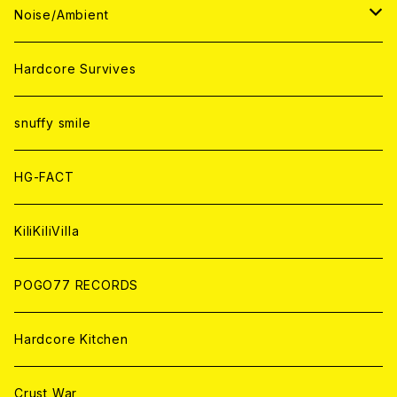
ANALOG
ANALOG
CD
CD
WORLD
JAPAN
Noise/Ambient
ANALOG
ANALOG
CD
CD
WORLD
JAPAN
Hardcore Survives
ANALOG
ANALOG
CD
CD
WORLD
snuffy smile
ANALOG
ANALOG
CD
HG-FACT
ANALOG
KiliKiliVilla
POGO77 RECORDS
Hardcore Kitchen
Crust War