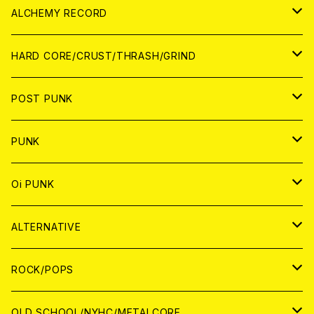
PATCH
ALCHEMY RECORD
アナログ
CD
HARD CORE/CRUST/THRASH/GRIND
DIGITAL CONTENTS
ANALOG
JAPAN
POST PUNK
CD
WORLD
CD
PUNK
ANALOG
CD
JAPAN
ANALOG
JAPAN
Oi PUNK
CASSETTE TAPE
ANALOG
WORLD
JAPAN
CD
WORLD
JAPAN
ALTERNATIVE
WORLD
ANALOG
CD
CD
WOLRD
JAPAN
ROCK/POPS
ANALOG
ANALOG
CD
CD
WORLD
JAPAN
OLD SCHOOL/NYHC/METALCORE