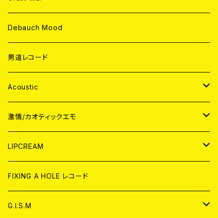
Debauch Mood
男道レコード
Acoustic
JAPAN
激情/カオティックエモ
CD
WORLD
JAPAN
LIPCREAM
ANALOG
CD
CD
WORLD
CD
FIXING A HOLE レコード
ANALOG
ANALOG
CD
アナログ
G.I.S.M