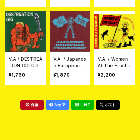
D
l.2 CD
V.A / DESTREA
V.A. / Japanes
V.A. / Women
TION GIG CD
e European Fr
At The Front
iendship CD
CD
¥1,760
¥1,870
¥2,200
保存
シェア
LINE
ポスト