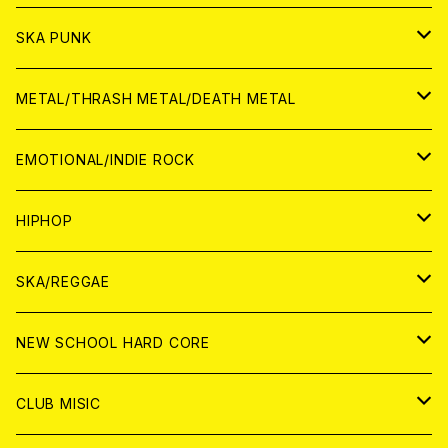
CD
CD
WORLD
JAPAN
SKA PUNK
ANALOG
CD
CD
WORLD
JAPAN
METAL/THRASH METAL/DEATH METAL
ANALOG
ANALOG
CD
CD
WORLD
JAPAN
EMOTIONAL/INDIE ROCK
ANALOG
ANALOG
CD
CD
WORLD
JAPAN
HIPHOP
ANALOG
ANALOG
ANALOG
CD
WORLD
JAPAN
SKA/REGGAE
CD
ANALOG
CD
CD
WORLD
JAPAN
NEW SCHOOL HARD CORE
ANALOG
ANALOG
CD
CD
WORLD
JAPAN
CLUB MISIC