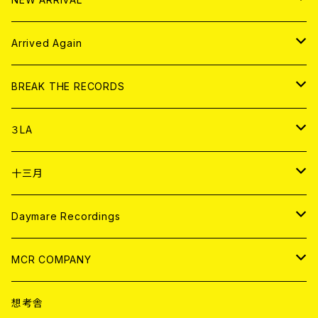
その他
DOLL MAGAZINE (USED)
アパレル
CD
Arrived Again
書籍
アナログ
CD
BREAK THE RECORDS
DIGITAL CONTENTS
アナログ
CD
３LA
ANALOG
CD
十三月
アパレル
ANALOG
CD
Daymare Recordings
ANALOG
CD
MCR COMPANY
ANALOG
CD
想考舎