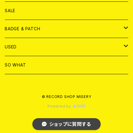
ANALOG
DVD
CD
SALE
T-shirt & WEAR
ANALOG
BADGE & PATCH
T-SHIRT & WEAR
BADGE
USED
DVD
PATCH
書籍
SO WHAT
カセットテープ
CD
© RECORD SHOP MISERY
書籍
ANALOG
Powered by
ショップに質問する