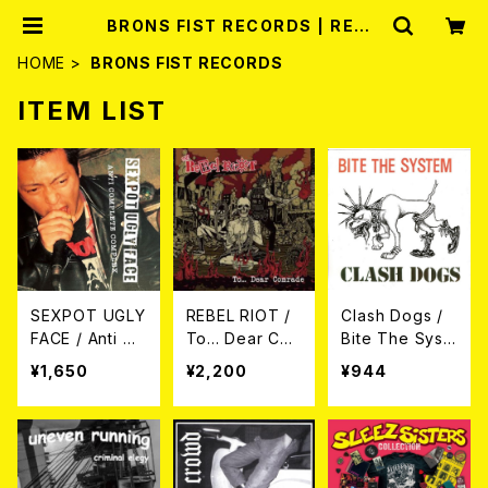
BRONS FIST RECORDS | RECO
RD SHOP MISERY
HOME
BRONS FIST RECORDS
ITEM LIST
SEXPOT UGLY
REBEL RIOT /
Clash Dogs /
FACE / Anti Co
To... Dear Co
Bite The Syst
mplete Compl
mrade CD
em 7EP
¥1,650
¥2,200
¥944
ex 7EP