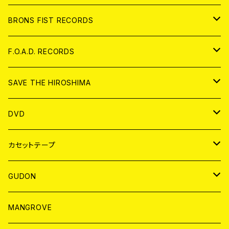
アパレル
BRONS FIST RECORDS
ANALOG
CD
F.O.A.D. RECORDS
ANALOG
CD
SAVE THE HIROSHIMA
ANALOG
アパレル
DVD
BADGE
JAPAN
カセットテープ
WORLD
JAPAN
GUDON
WORLD
アパレル
MANGROVE