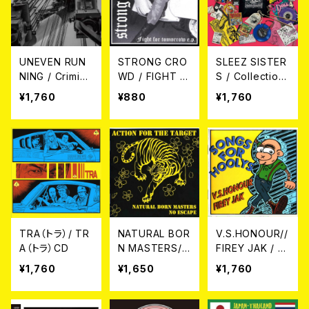
UNEVEN RUN
STRONG CRO
SLEEZ SISTER
NING / Crimina
WD / FIGHT F
S / Collection
l Elegy CD
OR TOMORRO
CD
¥1,760
¥880
¥1,760
W 7EP
TRA（トラ）/ TR
NATURAL BOR
V.S.HONOUR//
A（トラ）CD
N MASTERS//
FIREY JAK / S
NO ESCAPE /
ONGS FOR HO
¥1,760
¥1,650
¥1,760
Action For Th
OLYS CD
e Target (SPLI
T) CD