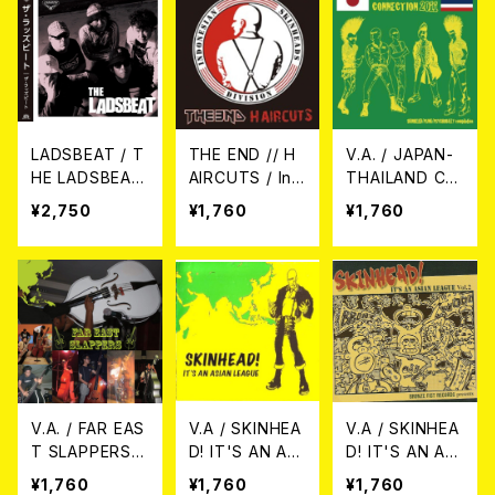
LADSBEAT / T
THE END // H
V.A. / JAPAN-
HE LADSBEAT
AIRCUTS / Ind
THAILAND CO
CD
onesian Skinh
NNECTION 20
¥2,750
¥1,760
¥1,760
ead Division C
11 CD
D
V.A. / FAR EAS
V.A / SKINHEA
V.A / SKINHEA
T SLAPPERS C
D! IT'S AN ASI
D! IT'S AN ASI
D
AN LEAGUE C
AN LEAGUE Vo
¥1,760
¥1,760
¥1,760