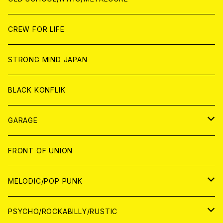
ANALOG
ANALOG
CD
CD
WORLD
JAPAN
CREW FOR LIFE
ANALOG
ANALOG
CD
CD
WORLD
STRONG MIND JAPAN
ANALOG
ANALOG
CD
BLACK KONFLIK
ANALOG
GARAGE
JAPAN
FRONT OF UNION
アナログ
WORLD
MELODIC/POP PUNK
CD
アナログ
JAPAN
PSYCHO/ROCKABILLY/RUSTIC