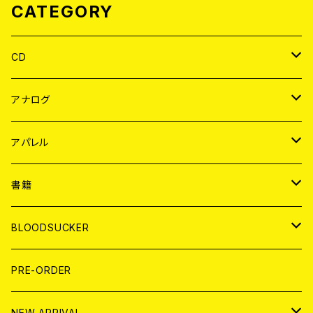
CATEGORY
CD
JAPAN
アナログ
WORLD
JAPAN
アパレル
７EP
WORLD
JAPAN
書籍
LP
7EP
T-shirt
WORLD
MAGAZINE
BLOODSUCKER
FLEXI
LP
HOOD
T-shirt
BOLLOCKS
写真集 (PHOTOBOOK)
CD
PRE-ORDER
10インチ
その他
HOOD
EL ZINE
アナログ
NEW ARRIVAL