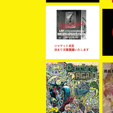
【予約商品】LRF / WE ARE
[新
ALREADY DONE (CD)
TI
¥1,300
【8月15日発売】
予約商品
【新
[予約商品] V.A / Discoch
る
arge….again (CD) 202
¥2,530
6年８月下旬 発売予定