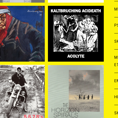
ア
W
M
C
ア
J
P
新入荷] Discharming
[新入荷] KALTBRUCHIN
man / 街 (CD)
G ACIDEATH / ACOLYT
¥3,300
¥1,800
E (CD)
C
C
W
J
S
A
C
C
W
J
M
E
A
A
C
C
W
J
E
A
A
C
入荷】THE 5.6.7.8’s /
【新入荷】OOIOO // Light
Run Run Run (CD)
ning Bolt / THE HORIZ
C
¥2,420
¥3,080
W
J
ON SPIRALS//THE HOR
H
IZON VIRAL (CD)
A
A
A
C
W
J
S