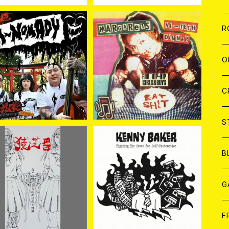
W
A
C
C
W
J
R
SOLD OUT
SOLD OUT
A
A
C
C
W
J
O
新入荷】Hi-NOMADY /
The MARGAReTS / HI-
ムヌ Hi-NOMADY(C
TECH DINNER (COLLE
¥2,530
¥3,300
D)
CTION) (CD) 2026年7
A
A
月下旬～8月頃入荷予定!!
C
C
W
J
C
A
A
C
C
W
S
A
A
C
B
入荷] 猿芝居 / 自己殺戮
[新入荷] KENNY BAKER
至る病の傾向と対策 (8c
/ FIGHTING THE CRAVE
A
G
¥1,650
¥2,200
m CD)
FOR SELF-DESTRUCTI
ON (CD)
J
F