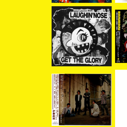
[新入荷] LAUGHIN' NOS
E "GET THE GLORY" (C
【新
¥1,650
D)
HU
【新入荷】曇ヶ原 / 幻日夢(C
【
D)
VS
¥3,000
裂