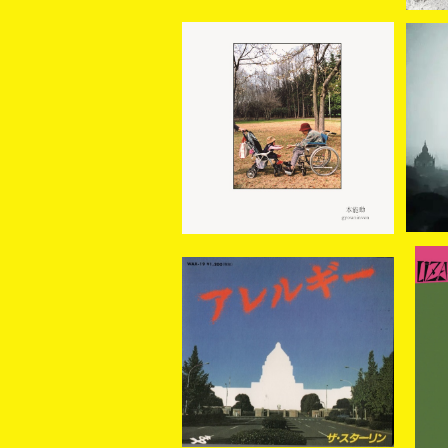
gyouninven ギョウニンベ
【新
ン / 本能動 (CD)
ER
¥3,500
STALIN / アレルギー/NO
[新
FUN (CD)
/ 
¥1,320