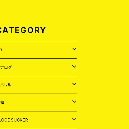
CATEGORY
D
APAN
アナログ
ORLD
APAN
パレル
EP
ORLD
APAN
書籍
P
EP
shirt
ORLD
AGAZINE
LOODSUCKER