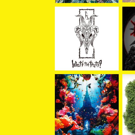
IZ / What's the truth?
【予
(CD)
狂気
¥1,650
[新入荷] AUTO-MOD - I
[予
n The Wake Of KING A
oom
¥5,500
UTO-MOD（CD+DVD/初
D/
回限定盤）