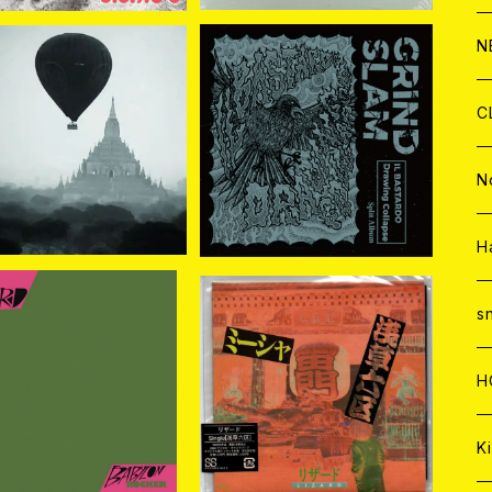
C
A
C
C
W
J
N
A
A
C
C
W
J
C
入荷】SLIGHT SLAPP
[新入荷] Drawing Collap
S / CUT OFF CHAINS
se//IL BASTARDO / GRI
¥2,200
¥1,650
(2CD)
ND SLAM (CD)
A
A
C
C
W
J
N
A
A
C
C
W
J
H
A
A
C
C
W
s
入荷] LIZARD リザード
LIZARD リザード / 浅草六
A
A
C
H
BABYLON ROCKER (2
区 (CD)
¥3,080
¥1,650
026年再プレス) (CD)
A
Ki