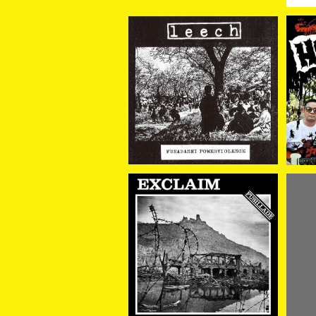
[新入荷] leech / FUNAB
ASHI POWERVIOLENC
【
¥1,870
E (CD)
ヤナ
SOLD OUT
[新
に
[予約商品] EXCLAIM(80
s AKITA) / FUSILLADE
¥3,300
(CD) 2026年7月下旬～8
月頃入荷予定!!