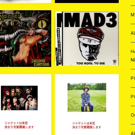
W
ア
M
SOLD OUT
SOLD OUT
P
A
入荷】ROSEROSE / IN
【新入荷】MAD3 / TOO K
MAN EMOTIONS (C
OOL TO DIE (2CD)
¥3,300
¥3,300
D)
C
H
N
D
A
J
P
予約商品
予約商品
C
W
C
P
予約商品】流血ブリザード
【予約商品】SUZZY -須藤
 人畜乱弾 / いてこまし爆
慈郎- / 夢で逢えたら (CD)
A
C
J
¥3,000
¥3,600
ドーロ 臭血死闘篇 (CD)
【9月9日発売】
A
J
O
【9月2日発売】
C
A
W
J
C
W
J
A