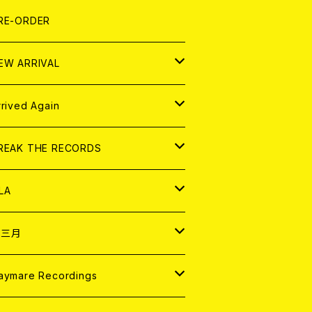
LEXI
P
OOD
shirt
OLLOCKS
真集 (PHOTOBOOK)
D
RE-ORDER
0インチ
の他
OOD
L ZINE
アナログ
EW ARRIVAL
の他
OLL MAGAZINE (USED)
パレル
D
rrived Again
書籍
アナログ
D
REAK THE RECORDS
IGITAL CONTENTS
アナログ
D
LA
NALOG
D
十三月
パレル
NALOG
D
aymare Recordings