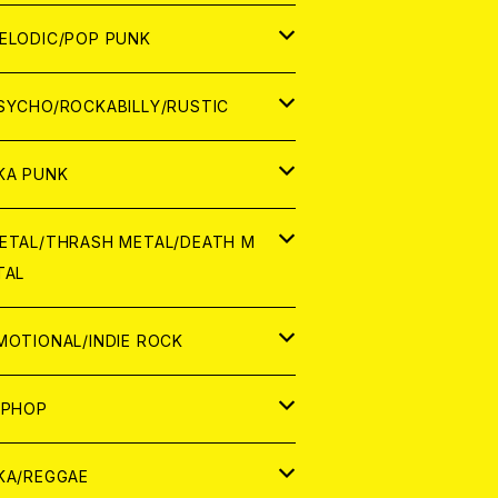
ナログ
ORLD
ELODIC/POP PUNK
D
ナログ
APAN
SYCHO/ROCKABILLY/RUSTIC
D
D
ORLD
APAN
KA PUNK
NALOG
D
D
ORLD
APAN
ETAL/THRASH METAL/DEATH M
TAL
NALOG
NALOG
D
D
ORLD
APAN
MOTIONAL/INDIE ROCK
NALOG
NALOG
D
D
ORLD
APAN
IPHOP
NALOG
NALOG
NALOG
D
ORLD
APAN
KA/REGGAE