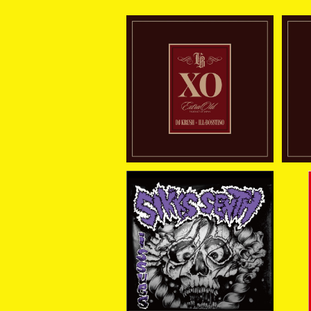
[予約商品] DJ KRUSH x I
[予
LL-BOSSTINO / XO (C
LL
¥3,850
D)(通常盤) 2026年8月5
D
日発売！
[新入荷] SIKKSSENTH /
[新
issues (CD-R)
RA
¥1,400