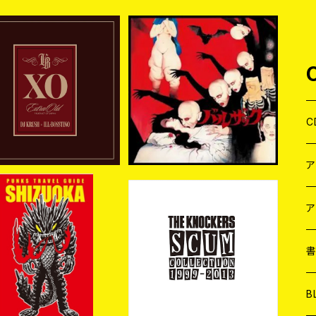
約商品] DJ KRUSH x I
[新入荷]BALZAC / DARK
-BOSSTINO / XO (2C
-ISM -20th Anniversar
¥5,500
¥4,500
)(限定盤) 2026年08月
y Compilation- (2CD)
05日発売！
C
J
W
J
ア
入荷] V.A. / PUNKS T
[新入荷] THE KNOCKER
VEL GUIDE SHIZUOK
S 『SCUM COLLECTION
７
W
J
¥2,200
¥3,500
A (CD)
1999～2013』(2xCD)
L
7
T-
W
M
B