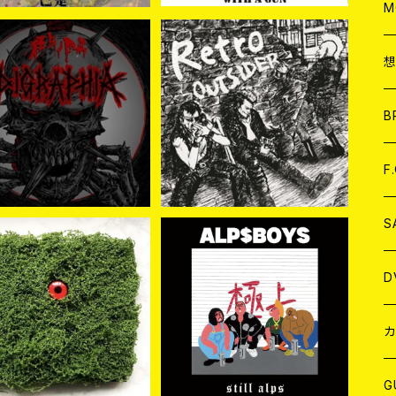
A
C
M
A
C
予約商品
予約商品
約商品】DIGRAPHIA /
【予約商品】OUTSIDER /
ア
B
ノ因果 (CD) 【8月19日
RETRO (CD)【8月19日発
¥2,530
¥2,530
発売】
売】
A
C
F
A
C
S
A
ア
D
予約商品
【新入荷】ALP$BOY / still
約商品] 老人の仕事 / D
alps (CD)
 in the Forest (2xC
¥2,200
B
J
カ
¥4,400
再緑盤: 2nd Planting)
2026年8月28日(金)
W
J
G