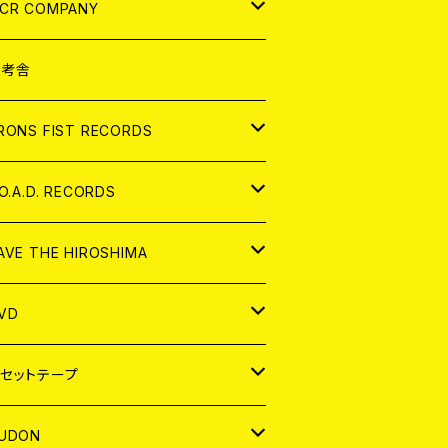
NALOG
D
CR COMPANY
NALOG
D
想考舎
パレル
RONS FIST RECORDS
NALOG
D
.O.A.D. RECORDS
NALOG
D
AVE THE HIROSHIMA
NALOG
パレル
VD
ADGE
APAN
セットテープ
ORLD
APAN
UDON