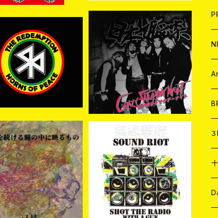
F
L
H
T-
B
写
C
P
1
そ
H
E
N
規入荷] THE REDEMP
[新入荷] 日本脳炎 / 狂い咲
ON / HORNS OF PEA
きサタデーナイト(CD)
そ
D
¥4,070
¥2,800
CE (CD＋DVD)
ア
C
A
C
B
D
C
３
A
C
入荷】己是 / 抵抗を続け
【予約商品】SHOT THE R
瞳の中に映るもの (CD)
ADIO WITH A GUN / SO
¥2,200
¥2,500
UND RIOT (CD)【8月８日
発売】
ア
A
C
D