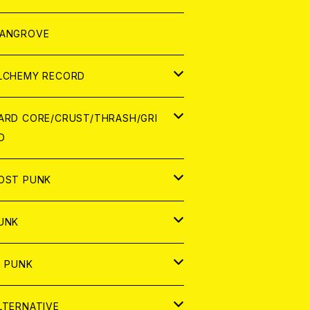
ORLD
パレル
ANGROVE
ATCH
LCHEMY RECORD
アナログ
D
ARD CORE/CRUST/THRASH/GRI
D
IGITAL CONTENTS
NALOG
APAN
OST PUNK
D
ORLD
D
UNK
NALOG
D
APAN
NALOG
APAN
i PUNK
ASSETTE TAPE
NALOG
ORLD
APAN
D
ORLD
APAN
LTERNATIVE