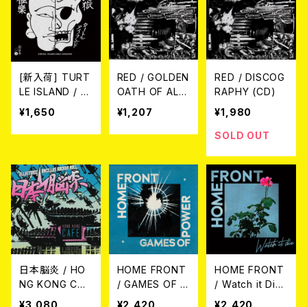
[新入荷] TURT
RED / GOLDEN
RED / DISCOG
LE ISLAND / 地
OATH OF ALLE
RAPHY (CD)
獄極楽/HELL P
GIANCE (CD)
¥1,650
¥1,207
¥1,980
ARADISE (CD)
SOLD OUT
日本脳炎 / HO
HOME FRONT
HOME FRONT
NG KONG CAF
/ GAMES OF P
/ Watch it Die
E CD
OWER (DIGIPA
(CD)
¥3,080
¥2,420
¥2,420