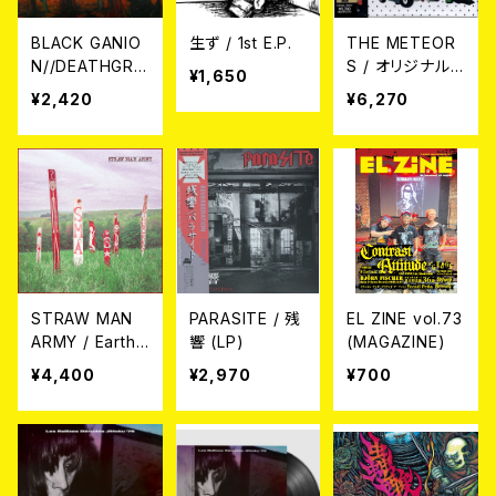
BLACK GANIO
生ず / 1st E.P.
THE METEOR
N//DEATHGRA
S / オリジナル・
¥1,650
VE / Split CD
アルバム・コレク
¥2,420
¥6,270
ション -5CD Cl
amshell Box‐
5CD
STRAW MAN
PARASITE / 残
EL ZINE vol.73
ARMY / Earthw
響 (LP)
(MAGAZINE)
orks (LP)
¥4,400
¥2,970
¥700