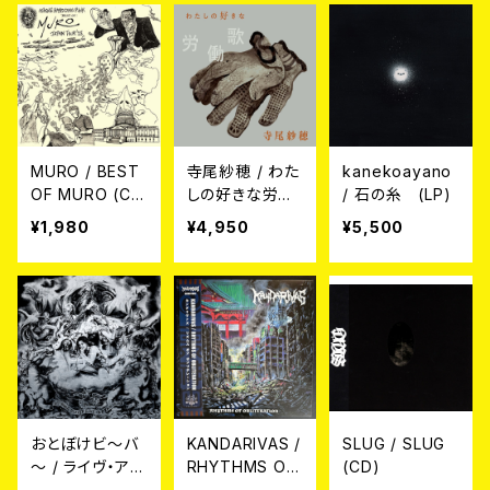
MURO / BEST
寺尾紗穂 / わた
kanekoayano
OF MURO (C
しの好きな労働
/ 石の糸 (LP)
D)
歌 (LP)
¥1,980
¥4,950
¥5,500
おとぼけビ～バ
KANDARIVAS /
SLUG / SLUG
～ / ライヴ・アッ
RHYTHMS OF
(CD)
ト・FANDANGO
OBLITERATIO