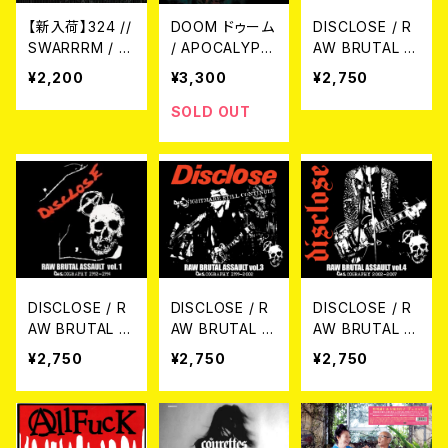
【新入荷】324 //
DOOM ドゥーム
DISCLOSE / R
SWARRRM / S
/ APOCALYPS
AW BRUTAL A
PLIT CD
E (CD)
SSAULT Vol.2
¥2,200
¥3,300
¥2,750
: DISCOGRAPH
Y 1994-1998
SOLD OUT
(2CD)
DISCLOSE / R
DISCLOSE / R
DISCLOSE / R
AW BRUTAL A
AW BRUTAL A
AW BRUTAL A
SSAULT Vol.1 :
SSAULT Vol.3
SSAULT Vol.4
¥2,750
¥2,750
¥2,750
DISCOGRAPH
: DISCOGRAPH
: DISCOGRAPH
Y 1992-1994
Y 1999-2002
Y 2002-2007
(2CD)
(2xCD)
(2xCD)