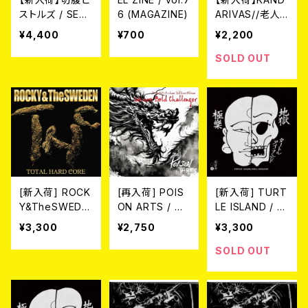
ストルズ / SEP
6 (MAGAZINE)
ARIVAS//老人
PUKU PISTOL
の仕事 / 神田の
¥4,400
¥700
¥2,200
S LONDON PA
老人 (CD)
RIS (写真集)
SOLD OUT
[新入荷] ROCK
[再入荷] POIS
[新入荷] TURT
Y&TheSWEDE
ON ARTS / WE
LE ISLAND / 地
N / Total Hard
ARE BOLD CH
獄極楽/HELL P
¥3,300
¥2,750
¥3,300
Core (CD)
ALLENGER (C
ARADISE (12")
D)
SOLD OUT