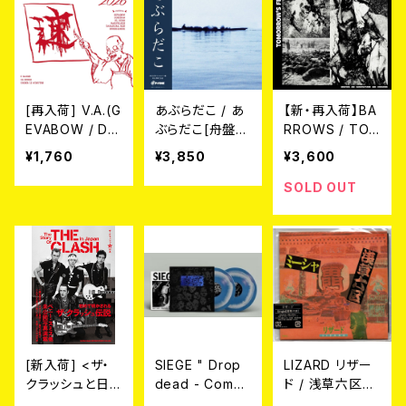
[再入荷] V.A.(G
あぶらだこ / あ
【新・再入荷】BA
EVABOW / DU
ぶらだこ[舟盤]
RROWS / TO
STPAN / EL N
(LP)
MORROW'S F
¥1,760
¥3,850
¥3,600
UDO / MARVE
EAR (LP)
LOUS / 高倉健
SOLD OUT
/ Horse & Dee
r) / NEW FAST
SPEED PUNK
2026 (7"EP/3r
dプレス盤)
[新入荷] <ザ・
SIEGE " Drop
LIZARD リザー
クラッシュと日
dead - Compl
ド / 浅草六区
本>
ete discograp
(CD)