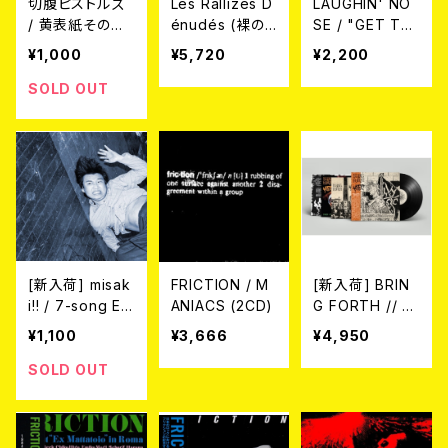
切腹ピストルズ
Les Rallizes D
LAUGHIN' NO
/ 黄表紙その五
énudés (裸の
SE / "GET TH
『不酒屋勝手口
ラリーズ) / Dis
E GLORY" EP
¥1,000
¥5,720
¥2,200
ならべ』（ふざけ
que 4 - ‘76 St
(7"EP)
やがってぐちなら
udio et Live -
SOLD OUT
べ）BOOK
LP（カラー・ヴァ
イナル）
[新入荷] misak
FRICTION / M
[新入荷] BRIN
i!! / 7-song EP
ANIACS (2CD)
G FORTH // M.
(CD)
F.C. / "POWER
¥1,100
¥3,666
¥4,950
OF BREAK TH
ROUGH THE B
SOLD OUT
ARRICADES" S
PLIT LP (限定1
50枚BLACK)