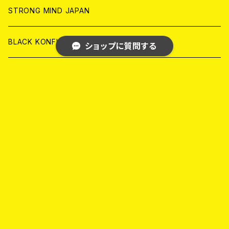
ANALOG
ANALOG
CD
CD
WORLD
STRONG MIND JAPAN
ANALOG
ANALOG
CD
BLACK KONFLIK
ショップに質問する
ANALOG
GARAGE
JAPAN
FRONT OF UNION
キーワードから探す
アナログ
WORLD
MELODIC/POP PUNK
CD
アナログ
JAPAN
PSYCHO/ROCKABILLY/RUSTIC
カテゴリから探す
CD
CD
WORLD
JAPAN
SKA PUNK
Home
Arrived Again
ANALOG
CD
CD
WORLD
JAPAN
METAL/THRASH METAL/DEATH METAL