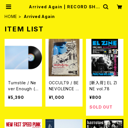
Arrived Again | RECORD SHO
P MISERY
HOME
Arrived Again
ITEM LIST
Turnstile / Ne
OCCULT9 / BE
[新入荷] EL ZI
ver Enough (L
NEVOLENCE (L
NE vol.78
P/BLACK VINY
TD.150) カセッ
¥5,390
¥1,000
¥800
L)
ト
SOLD OUT