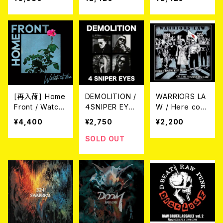
CK CD)
[再入荷] Home
DEMOLITION /
WARRIORS LA
Front / Watch
４SNIPER EYES
W / Here com
It Die (LP)
CD
e the boys ….
¥4,400
¥2,750
¥2,200
Oi! the Warrior
s Law (CD)
SOLD OUT