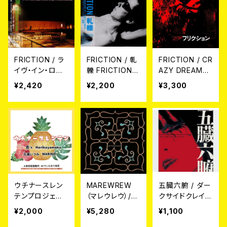
FRICTION / ラ
FRICTION / 軋
FRICTION / CR
イヴ・イン・ロー
轢 FRICTION
AZY DREAM
マ (CD)
(CD)
(7")
¥2,420
¥2,200
¥3,300
ウチナースレン
MAREWREW
五臓六腑 / ダー
テンプロジェク
（マレウレウ）/
クサイドクレイド
ト / 赤田首里殿
もっといて、ひっ
ル (CD)
¥2,000
¥5,280
¥1,100
内 // てぃんさぐ
そりね。 (LP)