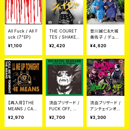
All Fuck / All F
THE COURET
登川誠仁&大城
uck (7"EP)
TES / SHAKE!
美佐子 / デュエ
(来日記念盤
ット(LP)
¥1,100
¥2,420
¥4,620
7")
【再入荷】THE
流血ブリザード /
流血ブリザード /
MEANS / CALL
FUCK OFF, WE
アンチェインオー
ME UP TONIG
MURDER!!! CD
バーキル CD
¥2,970
¥2,700
¥3,300
HT CD