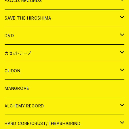
ANALOG
CD
F.O.A.D. RECORDS
ANALOG
CD
SAVE THE HIROSHIMA
ANALOG
アパレル
DVD
BADGE
JAPAN
カセットテープ
WORLD
JAPAN
GUDON
WORLD
アパレル
MANGROVE
PATCH
ALCHEMY RECORD
アナログ
CD
HARD CORE/CRUST/THRASH/GRIND