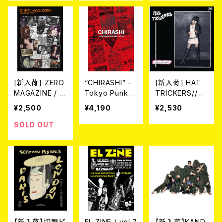
ぬ花 (7")
[新入荷] ZERO
“CHIRASHI” –
[新入荷] HAT
MAGAZINE / V
Tokyo Punk &
TRICKERS//DE
OLUME FIVE
New Wave ’78
FIANCE / SPLI
¥2,500
¥4,190
¥2,530
(ZINE)
-80s
T (CD)
SOLD OUT
【新入荷】切腹ピ
EL ZINE / vol.7
【新入荷】KAND