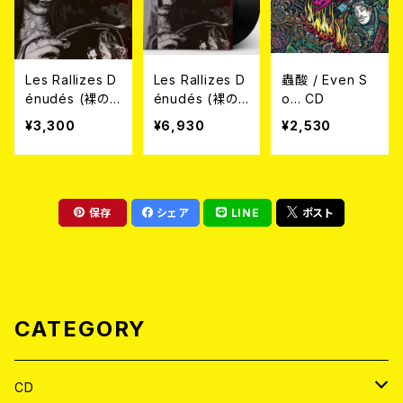
Les Rallizes D
Les Rallizes D
蟲酸 / Even S
énudés (裸の
énudés (裸の
o... CD
ラリーズ) / 拾得
ラリーズ) / 拾得
¥3,300
¥6,930
¥2,530
Jittoku ’76 CD
Jittoku ’76 2L
P
保存
シェア
LINE
ポスト
CATEGORY
CD