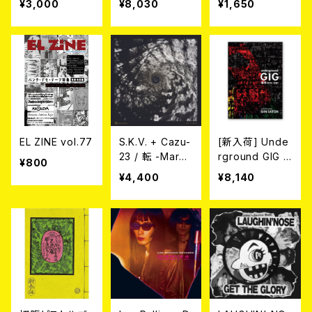
¥3,000
¥8,030
¥1,650
hy" gatefold
(2xLP/diehard
aside/bside m
ixed blue-silv
er vinyl)
EL ZINE vol.77
S.K.V. + Cazu-
[新入荷] Unde
23 / 転 -Marob
rground GIG T
¥800
ashi- (LP)
okyo 1978 – 1
¥4,400
¥8,140
987 Action Po
rtrait by Gin S
ATOH【通常限
定版】