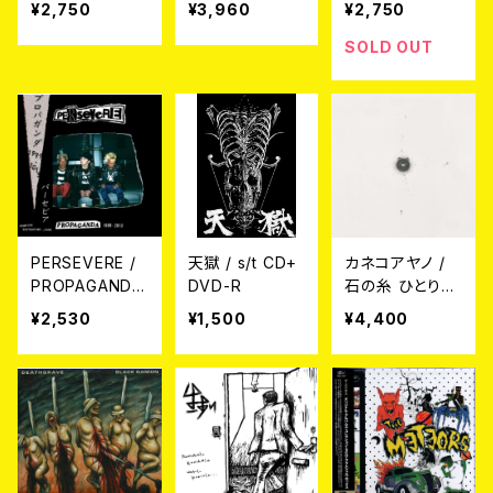
¥2,750
¥3,960
¥2,750
CD
N LP (LTD.200
BLACK VINYL)
SOLD OUT
PERSEVERE /
天獄 / s/t CD+
カネコアヤノ /
PROPAGANDA
DVD-R
石の糸 ひとりで
1999-2013 (C
に (LP)
¥2,530
¥1,500
¥4,400
D)