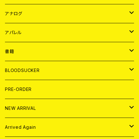
JAPAN
アナログ
WORLD
JAPAN
アパレル
７EP
WORLD
JAPAN
書籍
LP
7EP
T-shirt
WORLD
MAGAZINE
BLOODSUCKER
FLEXI
LP
HOOD
T-shirt
BOLLOCKS
写真集 (PHOTOBOOK)
CD
PRE-ORDER
10インチ
その他
HOOD
EL ZINE
アナログ
NEW ARRIVAL
その他
DOLL MAGAZINE (USED)
アパレル
CD
Arrived Again