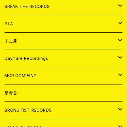
書籍
アナログ
CD
BREAK THE RECORDS
DIGITAL CONTENTS
アナログ
CD
３LA
ANALOG
CD
十三月
アパレル
ANALOG
CD
Daymare Recordings
ANALOG
CD
MCR COMPANY
ANALOG
CD
想考舎
アパレル
BRONS FIST RECORDS