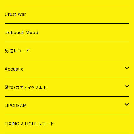
Crust War
Debauch Mood
男道レコード
Acoustic
JAPAN
激情/カオティックエモ
CD
WORLD
JAPAN
LIPCREAM
ANALOG
CD
CD
WORLD
CD
FIXING A HOLE レコード