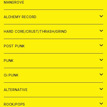
WORLD
アパレル
MANGROVE
PATCH
ALCHEMY RECORD
アナログ
CD
HARD CORE/CRUST/THRASH/GRIND
DIGITAL CONTENTS
ANALOG
JAPAN
POST PUNK
CD
WORLD
CD
PUNK
ANALOG
CD
JAPAN
ANALOG
JAPAN
Oi PUNK
CASSETTE TAPE
ANALOG
WORLD
JAPAN
CD
WORLD
JAPAN
ALTERNATIVE
WORLD
ANALOG
CD
CD
WOLRD
JAPAN
ROCK/POPS