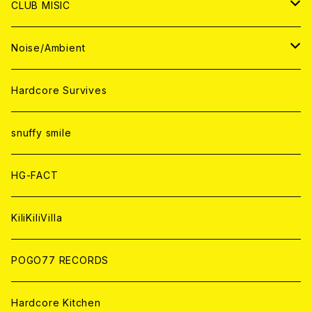
CD
CD
WORLD
JAPAN
CLUB MISIC
ANALOG
ANALOG
CD
CD
WORLD
JAPAN
Noise/Ambient
ANALOG
ANALOG
CD
CD
WORLD
JAPAN
Hardcore Survives
ANALOG
ANALOG
CD
CD
WORLD
snuffy smile
ANALOG
ANALOG
CD
HG-FACT
ANALOG
KiliKiliVilla
POGO77 RECORDS
Hardcore Kitchen