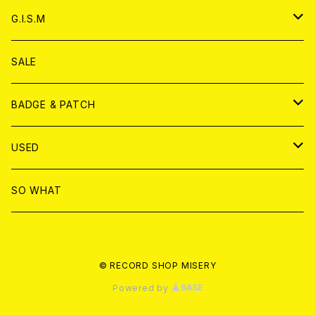
ANALOG
ANALOG
CD
アナログ
G.I.S.M
ANALOG
DVD
CD
SALE
T-shirt & WEAR
ANALOG
BADGE & PATCH
T-SHIRT & WEAR
BADGE
USED
DVD
PATCH
書籍
SO WHAT
カセットテープ
CD
© RECORD SHOP MISERY
書籍
ANALOG
Powered by