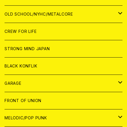
ANALOG
ANALOG
CD
CD
WORLD
JAPAN
OLD SCHOOL/NYHC/METALCORE
ANALOG
ANALOG
CD
CD
WORLD
JAPAN
CREW FOR LIFE
ANALOG
ANALOG
CD
CD
WORLD
STRONG MIND JAPAN
ANALOG
ANALOG
CD
BLACK KONFLIK
ANALOG
GARAGE
JAPAN
FRONT OF UNION
アナログ
WORLD
MELODIC/POP PUNK