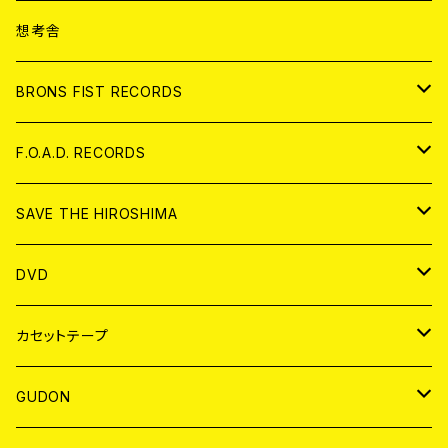
ANALOG
CD
想考舎
アパレル
BRONS FIST RECORDS
ANALOG
CD
F.O.A.D. RECORDS
ANALOG
CD
SAVE THE HIROSHIMA
ANALOG
アパレル
DVD
BADGE
JAPAN
カセットテープ
WORLD
JAPAN
GUDON