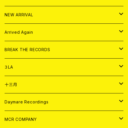
10インチ
その他
HOOD
EL ZINE
アナログ
NEW ARRIVAL
その他
DOLL MAGAZINE (USED)
アパレル
CD
Arrived Again
書籍
アナログ
CD
BREAK THE RECORDS
DIGITAL CONTENTS
アナログ
CD
３LA
ANALOG
CD
十三月
アパレル
ANALOG
CD
Daymare Recordings
ANALOG
CD
MCR COMPANY