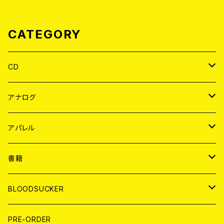
CATEGORY
CD
JAPAN
アナログ
WORLD
JAPAN
アパレル
７EP
WORLD
JAPAN
書籍
LP
7EP
T-shirt
WORLD
MAGAZINE
BLOODSUCKER
FLEXI
LP
HOOD
T-shirt
BOLLOCKS
写真集 (PHOTOBOOK)
CD
PRE-ORDER