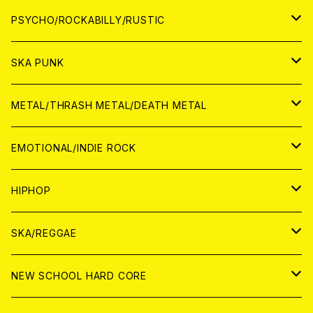
CD
アナログ
JAPAN
PSYCHO/ROCKABILLY/RUSTIC
CD
CD
WORLD
JAPAN
SKA PUNK
ANALOG
CD
CD
WORLD
JAPAN
METAL/THRASH METAL/DEATH METAL
ANALOG
ANALOG
CD
CD
WORLD
JAPAN
EMOTIONAL/INDIE ROCK
ANALOG
ANALOG
CD
CD
WORLD
JAPAN
HIPHOP
ANALOG
ANALOG
ANALOG
CD
WORLD
JAPAN
SKA/REGGAE
CD
ANALOG
CD
CD
WORLD
JAPAN
NEW SCHOOL HARD CORE
ANALOG
ANALOG