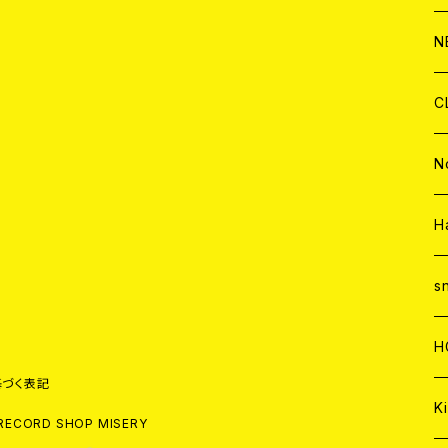
C
A
C
C
W
J
N
A
A
C
C
W
J
C
A
A
C
C
W
J
N
A
A
C
C
W
J
H
A
A
C
C
W
s
A
A
C
H
づく表記
A
Ki
RECORD SHOP MISERY