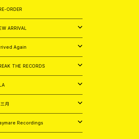
LEXI
P
OOD
shirt
OLLOCKS
真集 (PHOTOBOOK)
D
RE-ORDER
0インチ
の他
OOD
L ZINE
アナログ
EW ARRIVAL
の他
OLL MAGAZINE (USED)
パレル
D
rrived Again
書籍
アナログ
D
REAK THE RECORDS
IGITAL CONTENTS
アナログ
D
LA
NALOG
D
十三月
パレル
NALOG
D
aymare Recordings