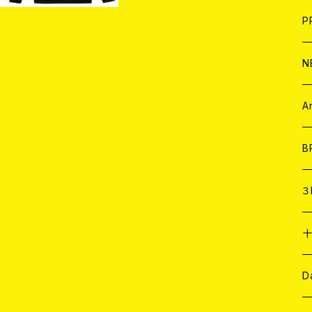
F
L
H
T-
B
写
C
P
1
そ
H
E
N
そ
D
ア
C
A
C
B
D
C
３
A
C
ア
A
C
D