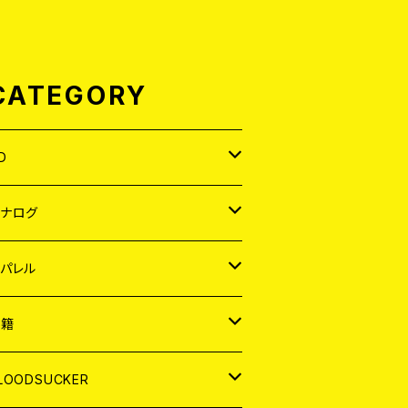
CATEGORY
D
APAN
アナログ
ORLD
APAN
パレル
EP
ORLD
APAN
書籍
P
EP
shirt
ORLD
AGAZINE
LOODSUCKER