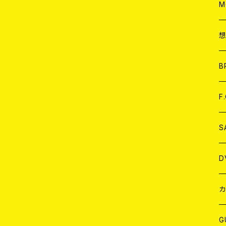
A
C
M
A
C
ア
B
A
C
F
A
C
S
A
ア
D
B
J
カ
W
J
G