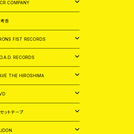
NALOG
D
CR COMPANY
NALOG
D
想考舎
パレル
RONS FIST RECORDS
NALOG
D
.O.A.D. RECORDS
NALOG
D
AVE THE HIROSHIMA
NALOG
パレル
VD
ADGE
APAN
セットテープ
ORLD
APAN
UDON