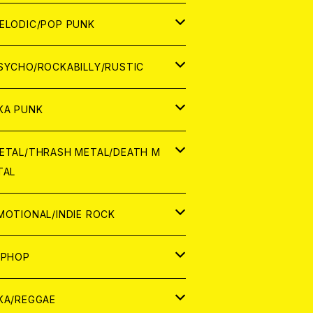
ナログ
ORLD
ELODIC/POP PUNK
D
ナログ
APAN
SYCHO/ROCKABILLY/RUSTIC
D
D
ORLD
APAN
KA PUNK
NALOG
D
D
ORLD
APAN
ETAL/THRASH METAL/DEATH M
TAL
NALOG
NALOG
D
D
ORLD
APAN
MOTIONAL/INDIE ROCK
NALOG
NALOG
D
D
ORLD
APAN
IPHOP
NALOG
NALOG
NALOG
D
ORLD
APAN
KA/REGGAE