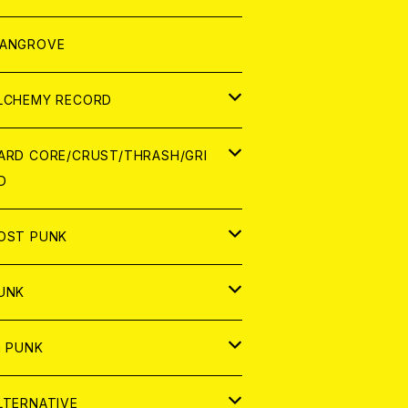
ORLD
パレル
ANGROVE
ATCH
LCHEMY RECORD
アナログ
D
ARD CORE/CRUST/THRASH/GRI
D
IGITAL CONTENTS
NALOG
APAN
OST PUNK
D
ORLD
D
UNK
NALOG
D
APAN
NALOG
APAN
i PUNK
ASSETTE TAPE
NALOG
ORLD
APAN
D
ORLD
APAN
LTERNATIVE