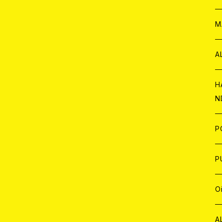
W
ア
M
P
A
C
H
N
D
A
J
P
C
W
C
P
A
C
J
A
J
O
C
A
W
J
C
W
J
A