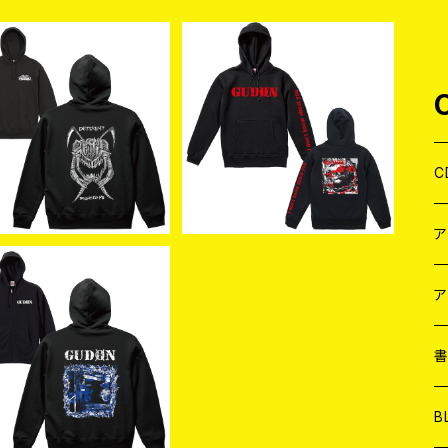
IGIN OF M / DIFERRE
GUDON 愚鈍 / I don't kn
 / FIGHT FOR ME PA
ow about you PARKA B
¥6,600
¥5,500
RKA (BLACK/XL)
LACK (size:S)
C
J
W
J
ア
-GUDON- / 卑下志望
IP PARKA (L-size)
７
W
J
¥6,300
L
7
T-
W
M
B