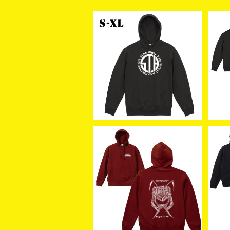
STH PARKA
OR
NT
¥6,000
ORIGIN OF M / DIFERRE
愚鈍
NT/FIGHT FOR ME (PAR
Z
¥6,600
KA/Burgundy)