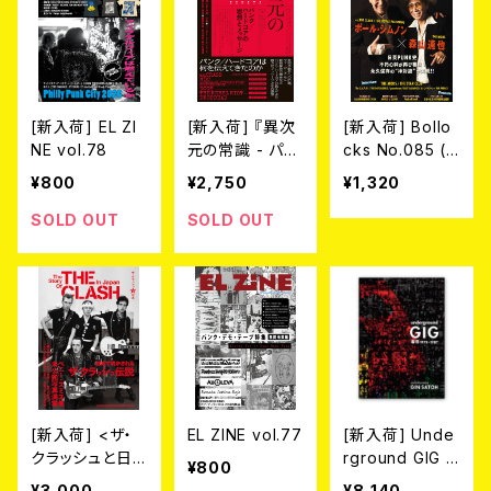
[新入荷] EL ZI
[新入荷] 『異次
[新入荷] Bollo
NE vol.78
元の常識 - パン
cks No.085 (M
ク／ハードコア
AGAZINE)
¥800
¥2,750
¥1,320
の思想とメッセ
ージ』ISHIYA著
SOLD OUT
SOLD OUT
書籍
[新入荷] <ザ・
EL ZINE vol.77
[新入荷] Unde
クラッシュと日
rground GIG T
¥800
本>
okyo 1978 – 1
¥3,000
¥8,140