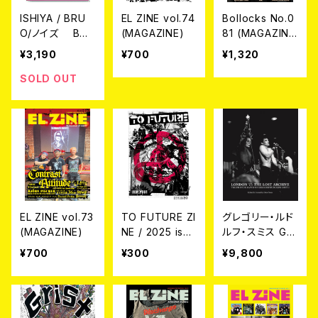
ISHIYA / BRU
EL ZINE vol.74
Bollocks No.0
O/ノイズ BO
(MAGAZINE)
81 (MAGAZIN
OK
E)
¥3,190
¥700
¥1,320
SOLD OUT
EL ZINE vol.73
TO FUTURE ZI
グレゴリー・ルド
(MAGAZINE)
NE / 2025 issu
ルフ・スミス Gre
e 20 (zine)
gory Rudolph
¥700
¥300
¥9,800
Smith / ロンド
ン'77：失われた
アーカイブ Lon
don '77: The