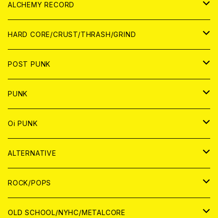
PATCH
ALCHEMY RECORD
アナログ
CD
HARD CORE/CRUST/THRASH/GRIND
DIGITAL CONTENTS
ANALOG
JAPAN
POST PUNK
CD
WORLD
CD
PUNK
ANALOG
CD
JAPAN
ANALOG
JAPAN
Oi PUNK
CASSETTE TAPE
ANALOG
WORLD
JAPAN
CD
WORLD
JAPAN
ALTERNATIVE
WORLD
ANALOG
CD
CD
WOLRD
JAPAN
ROCK/POPS
ANALOG
ANALOG
CD
CD
WORLD
JAPAN
OLD SCHOOL/NYHC/METALCORE