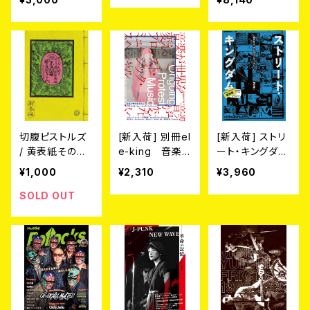
987 Action Po
rtrait by Gin S
ATOH【通常限
定版】
切腹ピストルズ
[新入荷] 別冊el
[新入荷] ストリ
/ 黄表紙その五
e-king 音楽
ート・キングダム
『不酒屋勝手口
が世界を変える
最終版 東京ロッ
¥1,000
¥2,310
¥3,960
ならべ』（ふざけ
──プロテスト・
カーズと80’sイ
やがってぐちなら
ミュージック・ス
ンディーズ・シー
SOLD OUT
べ）BOOK
ペシャル
ン