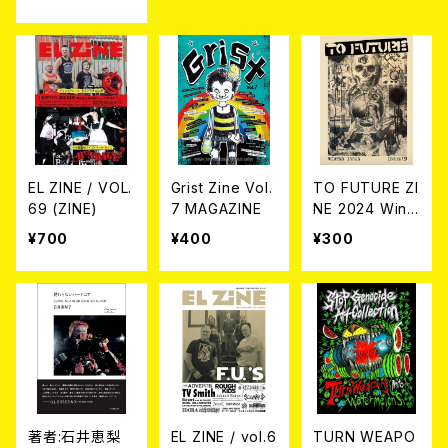
の記憶と記録‐
書籍
EL ZINE / VOL.
Grist Zine Vol.
TO FUTURE ZI
69 (ZINE)
7 MAGAZINE
NE 2024 Wint
er issue (issu
¥700
¥400
¥300
e 19)
著者:石井恵梨
EL ZINE / vol.6
TURN WEAPO