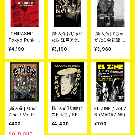
“CHIRASHI” –
[新入荷]『じゃが
[新入荷] 『じゃ
Tokyo Punk &
たら 江戸アケ
がたら全記録 19
New Wave ’78
ミ、四万十川か
80-1990 松原
¥4,190
¥3,190
¥3,960
-80s
ら』
研二写真集』
[新入荷] Grist
【新入荷】切腹ピ
EL ZINE / vol.7
Zine / Vol.9
ストルズ / SEP
6 (MAGAZINE)
PUKU PISTOL
¥400
¥4,400
¥700
S LONDON PA
RIS (写真集)
SOLD OUT