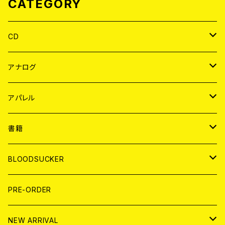
CATEGORY
CD
JAPAN
アナログ
WORLD
JAPAN
アパレル
７EP
WORLD
JAPAN
書籍
LP
7EP
T-shirt
WORLD
MAGAZINE
BLOODSUCKER
FLEXI
LP
HOOD
T-shirt
BOLLOCKS
写真集 (PHOTOBOOK)
CD
PRE-ORDER
10インチ
その他
HOOD
EL ZINE
アナログ
NEW ARRIVAL