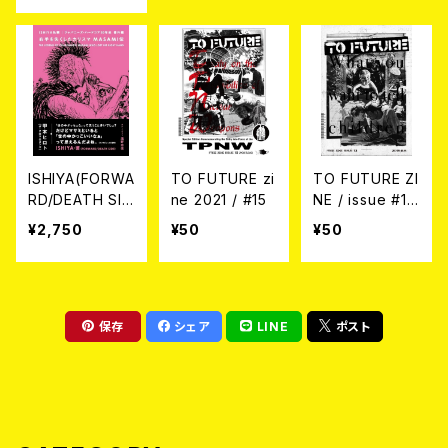
(3CD + BOOK)
ISHIYA(FORWA
TO FUTURE zi
TO FUTURE ZI
RD/DEATH SID
ne 2021 / #15
NE / issue #13
E) / 『右手を失
-What you wa
¥2,750
¥50
¥50
くしたカリスマ
nt to tell childr
MASAMI伝』(書
en-
籍)
保存
シェア
LINE
ポスト