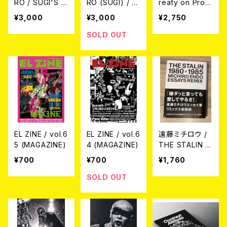
RO / SUGI'S D
RO (SUGI) / S
reaty on Prohi
RAWINGS 200
ugi's drawing
bition of Nucl
¥3,000
¥3,000
¥2,750
4-2006 ATBO
s 1989-2003
ear Weapons)
OK
(Drawing Coll
CD＋ZINE(TO
SOLD OUT
ection) ARTB
FUTURE #15)
OOK
EL ZINE / vol.6
EL ZINE / vol.6
遠藤ミチロウ /
5 (MAGAZINE)
4 (MAGAZINE)
THE STALIN 1
980★1985 MI
¥700
¥700
¥1,760
CHIRO ENDO
ESSAYS REMI
SOLD OUT
X