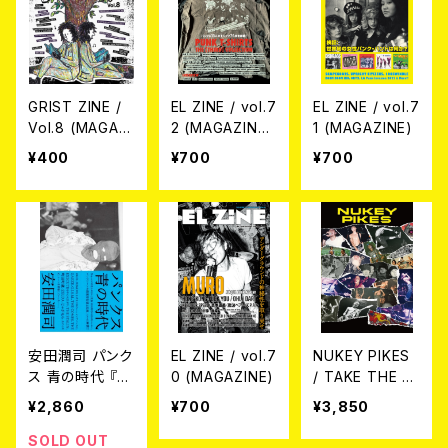
Lost Archive
GRIST ZINE /
EL ZINE / vol.7
EL ZINE / vol.7
Vol.8 (MAGAZI
2 (MAGAZINE)
1 (MAGAZINE)
NE)
¥400
¥700
¥700
安田潤司 パンク
EL ZINE / vol.7
NUKEY PIKES
ス 青の時代 『ち
0 (MAGAZINE)
/ TAKE THE F
ょっとの雨ならが
UNNY WAY (C
¥2,860
¥700
¥3,850
まん』‐1980年
D+BOOK)
代パンクシーン
SOLD OUT