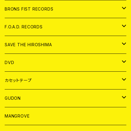
アパレル
BRONS FIST RECORDS
ANALOG
CD
F.O.A.D. RECORDS
ANALOG
CD
SAVE THE HIROSHIMA
ANALOG
アパレル
DVD
BADGE
JAPAN
カセットテープ
WORLD
JAPAN
GUDON
WORLD
アパレル
MANGROVE