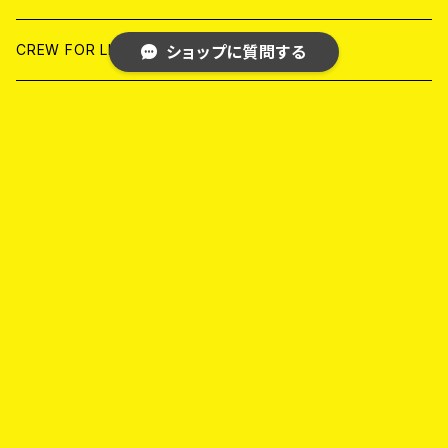
ANALOG
ANALOG
CD
CD
WORLD
JAPAN
CREW FOR LIFE
ショップに質問する
ANALOG
ANALOG
CD
CD
WORLD
STRONG MIND JAPAN
ANALOG
ANALOG
CD
BLACK KONFLIK
キーワードから探す
ANALOG
GARAGE
JAPAN
FRONT OF UNION
カテゴリから探す
アナログ
WORLD
MELODIC/POP PUNK
Home
書籍
CD
アナログ
JAPAN
PSYCHO/ROCKABILLY/RUSTIC
CD