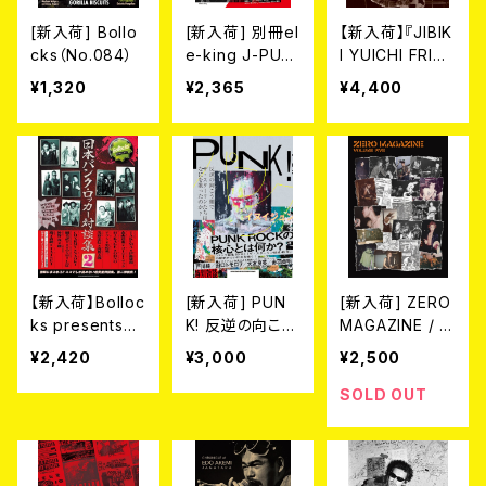
[新入荷] Bollo
[新入荷] 別冊el
【新入荷】『JIBIK
cks（No.084）
e-king J-PUN
I YUICHI FRIC
K／NEW WAVE
TION 1978-19
¥1,320
¥2,365
¥4,400
－革命の記憶
85』撮影 : 地引
松山晋也（監修）
雄一 (写真集＋
CD)
【新入荷】Bolloc
[新入荷] PUN
[新入荷] ZERO
ks presents
K! 反逆の向こう
MAGAZINE / V
『日本パンク・ロ
側で ザ・スター
OLUME FIVE
¥2,420
¥3,000
¥2,500
ッカー対談集2』
リンたちはなに
(ZINE)
を歌ったのか？ -
SOLD OUT
著者イヌイジュ
ン-