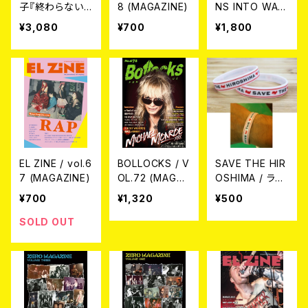
子『終わらない
8 (MAGAZINE)
NS INTO WAT
ハードコア - SL
ERMELONS-S
¥3,080
¥700
¥1,800
ANG KOとKLU
TOP GENOCID
B COUNTER A
E ART COLLEC
CTION』 (BOO
TION- BOOK
K)
EL ZINE / vol.6
BOLLOCKS / V
SAVE THE HIR
7 (MAGAZINE)
OL.72 (MAGAZ
OSHIMA / ラバ
INE)
ーバンド（メン
¥700
¥1,320
¥500
ズ）
SOLD OUT