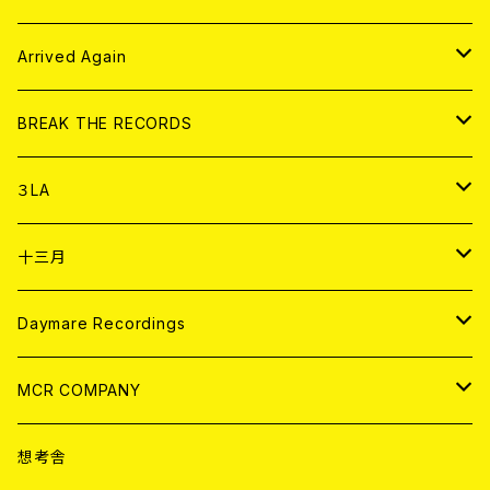
その他
DOLL MAGAZINE (USED)
アパレル
CD
Arrived Again
書籍
アナログ
CD
BREAK THE RECORDS
DIGITAL CONTENTS
アナログ
CD
３LA
ANALOG
CD
十三月
アパレル
ANALOG
CD
Daymare Recordings
ANALOG
CD
MCR COMPANY
ANALOG
CD
想考舎