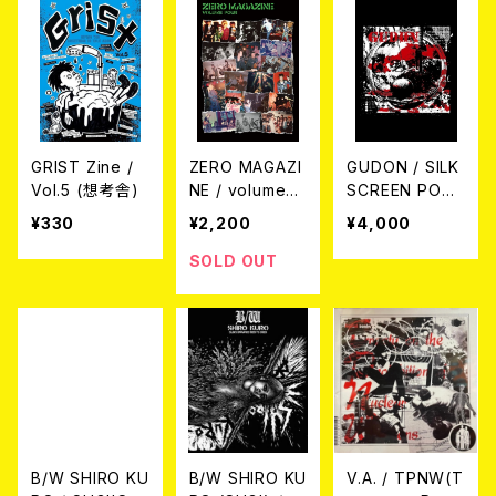
GRIST Zine /
ZERO MAGAZI
GUDON / SILK
Vol.5 (想考舎)
NE / volume4
SCREEN POST
【80s九州HARD
ER -河村康輔-
¥330
¥2,200
¥4,000
CORE&PUNK】
(MAGAZINE)
SOLD OUT
B/W SHIRO KU
B/W SHIRO KU
V.A. / TPNW(T