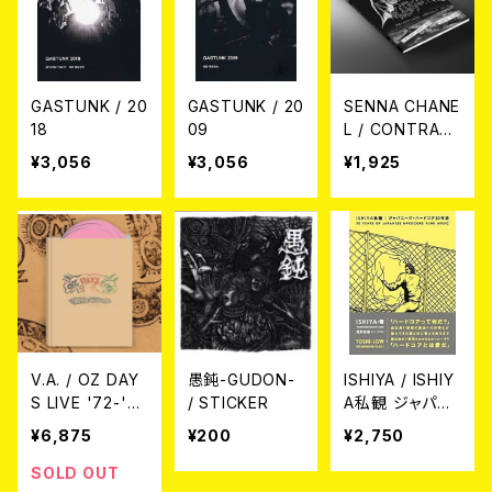
GASTUNK / 20
GASTUNK / 20
SENNA CHANE
18
09
L / CONTRAS
T ATTITUDE R
¥3,056
¥3,056
¥1,925
elentless Assa
ult 2018 U.S.
West Coast T
our Photo Zin
e
V.A. / OZ DAY
愚鈍-GUDON-
ISHIYA / ISHIY
S LIVE '72-'73
/ STICKER
A私観 ジャパニ
Kichijoji The 5
ーズ・ハードコア
¥6,875
¥200
¥2,750
0th Anniversar
30年史 (書籍)
y Collection
SOLD OUT