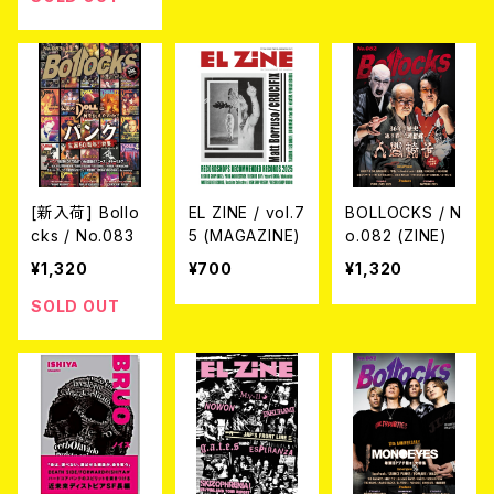
[新入荷] Bollo
EL ZINE / vol.7
BOLLOCKS / N
cks / No.083
5 (MAGAZINE)
o.082 (ZINE)
¥1,320
¥700
¥1,320
SOLD OUT