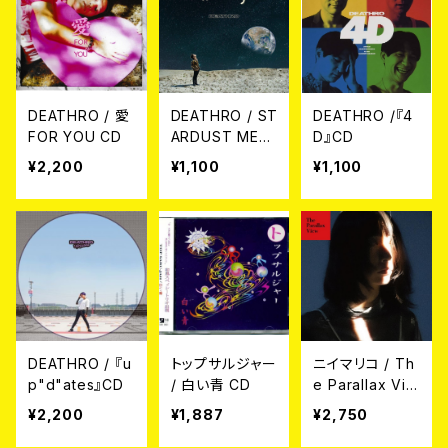
DEATHRO / 愛
DEATHRO / ST
DEATHRO /『4
FOR YOU CD
ARDUST MEL
D』CD
ODY CD
¥2,200
¥1,100
¥1,100
DEATHRO / 『u
トップサルジャー
ニイマリコ / Th
p"d"ates』CD
/ 白い青 CD
e Parallax Vie
w CD
¥2,200
¥1,887
¥2,750