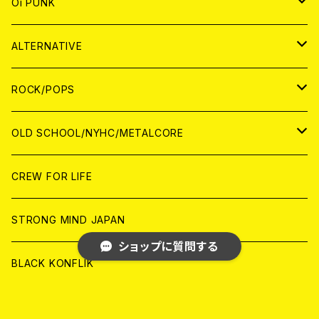
ANALOG
JAPAN
Oi PUNK
CASSETTE TAPE
ANALOG
WORLD
JAPAN
CD
WORLD
JAPAN
ALTERNATIVE
WORLD
ANALOG
CD
CD
WOLRD
JAPAN
ROCK/POPS
ANALOG
ANALOG
CD
CD
WORLD
JAPAN
OLD SCHOOL/NYHC/METALCORE
ANALOG
ANALOG
CD
CD
WORLD
JAPAN
CREW FOR LIFE
ANALOG
ANALOG
CD
CD
WORLD
STRONG MIND JAPAN
ショップに質問する
ANALOG
ANALOG
CD
BLACK KONFLIK
ANALOG
GARAGE