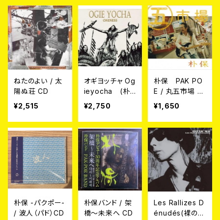
ねたのよい / 太
オギヨッチャ Og
朴保 PAK PO
陽ぬ荘 CD
ieyocha (朴
E / 丸五市場 C
保) / ワンネス
D
¥2,515
¥2,750
¥1,650
Oneness CD
朴保 -パクポー-
朴保バンド / 架
Les Rallizes D
/ 波人（パド）CD
橋～未来へ CD
énudés(裸のラ