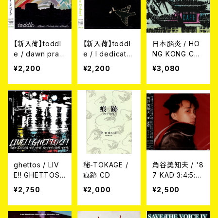
【新入荷】toddl
【新入荷】toddl
日本脳炎 / HO
e / dawn prais
e / I dedicate
NG KONG CAF
e the world (C
D chord (CD)
E CD
¥2,200
¥2,200
¥3,080
D)
ghettos / LIV
秘-TOKAGE /
角谷美知夫 / '8
E!! GHETTOS!!
痕跡 CD
7 KAD 3:4:5:6
GET DOWN T
CD
¥2,750
¥2,000
¥2,500
O THE NITTY-
GRITTY CD