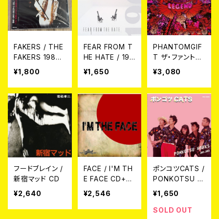
FAKERS / THE
FEAR FROM T
PHANTOMGIF
FAKERS 1987-
HE HATE / 196
T ザ・ファントム
1992 CD
1 CD
ギフト / ファント
¥1,800
¥1,650
¥3,080
ムギフトの奇跡
CD
フードブレイン /
FACE / I'M TH
ポンコツCATS /
新宿マッド CD
E FACE CD+D
PONKOTSU W
VD
ORKS 2011～2
¥2,640
¥2,546
¥1,650
013 CD
SOLD OUT