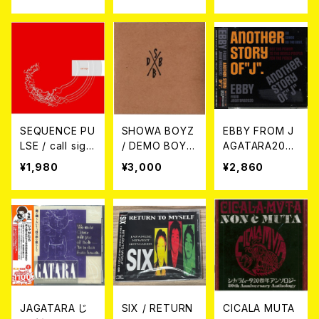
SEQUENCE PU
SHOWA BOYZ
EBBY FROM J
LSE / call sign
/ DEMO BOYZ
AGATARA2020
CD
CD-R
/ ANOTHER S
¥1,980
¥3,000
¥2,860
TORY OF ”J”
CD
JAGATARA じ
SIX / RETURN
CICALA MUTA