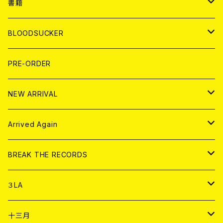
７EP
WORLD
JAPAN
書籍
LP
7EP
T-shirt
WORLD
MAGAZINE
BLOODSUCKER
FLEXI
LP
HOOD
T-shirt
BOLLOCKS
写真集 (PHOTOBOOK)
CD
PRE-ORDER
10インチ
その他
HOOD
EL ZINE
アナログ
NEW ARRIVAL
その他
DOLL MAGAZINE (USED)
アパレル
CD
Arrived Again
書籍
アナログ
CD
BREAK THE RECORDS
DIGITAL CONTENTS
アナログ
CD
３LA
ANALOG
CD
十三月