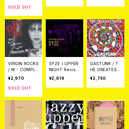
CD
SOLD OUT
VIRGIN ROCKS
SYZE / UPPER
GASTUNK / T
/ 吠 - COMPLE
NIGHT Revisit
HE GREATEST
TE VIRGIN RO
ed CD
SWELL CD
¥2,970
¥2,619
¥2,750
CKS- [2025 E
DITION] CD
SOLD OUT