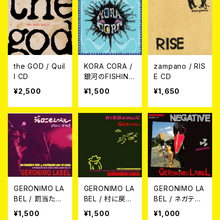
the GOD / Quil
KORA CORA /
zampano / RIS
l CD
銀河のFISHING
E CD
CD
¥2,500
¥1,500
¥1,650
GERONIMO LA
GERONIMO LA
GERONIMO LA
BEL / 罰​当​た​り​
BEL / 村​に​戻​る​
BEL / ネガティ
幸​福​男 CD
気​は​ね​ぇ​ん​だ C
ヴ CD
¥1,500
¥1,500
¥1,000
D