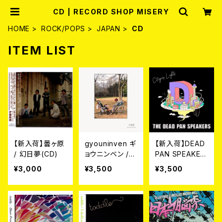
CD | RECORD SHOP MISERY
HOME
ROCK/POPS
JAPAN
CD
ITEM LIST
【新入荷】曇ヶ原
gyouninven ギ
【新入荷】DEAD
/ 幻日夢(CD)
ョウニンベン /
PAN SPEAKER
本能動 (CD)
S / Citizen's Li
¥3,000
¥3,500
¥3,500
ghts (CD)