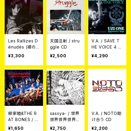
Les Rallizes D
天国注射 / stru
V.A. / SAVE T
énudés (裸の
ggle CD
HE VOICE 4 九
ラリーズ) / 拾得
州編 2CD’s Be
¥3,300
¥2,500
¥4,290
Jittoku ’76 CD
nefit compilati
on
柳家睦&THE R
sassya- / 世界
V.A. / NOTO助
AT BONES / 想
世界世界世界世
け合う CD
い出のPACIFIC
界 CD
¥1,650
¥2,750
¥2,200