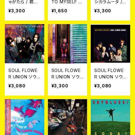
ゃがたら / 君と
TO MYSELF C
シカラムータ /
踊りあかそう日
D
CICALA-MUTA
¥3,300
¥1,650
¥3,300
の出を見るまで
Non e Muta 2
CD
CD
SOUL FLOWE
SOUL FLOWE
SOUL FLOWE
R UNION ソウ
R UNION ソウ
R UNION ソウ
ル・フラワー・ユ
ル・フラワー・ユ
ル・フラワー・ユ
¥3,080
¥3,300
¥3,080
ニオン / ハビタ
ニオン / キャン
ニオン / BUTT
ブル・ゾーン CD
プ パンゲア CD
ERFLY AFFEC
TS CD