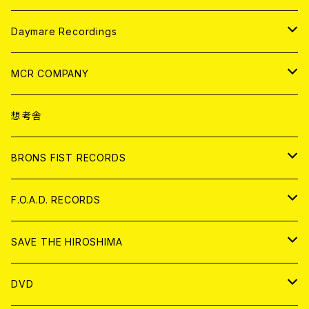
アパレル
ANALOG
CD
Daymare Recordings
ANALOG
CD
MCR COMPANY
ANALOG
CD
想考舎
アパレル
BRONS FIST RECORDS
ANALOG
CD
F.O.A.D. RECORDS
ANALOG
CD
SAVE THE HIROSHIMA
ANALOG
アパレル
DVD