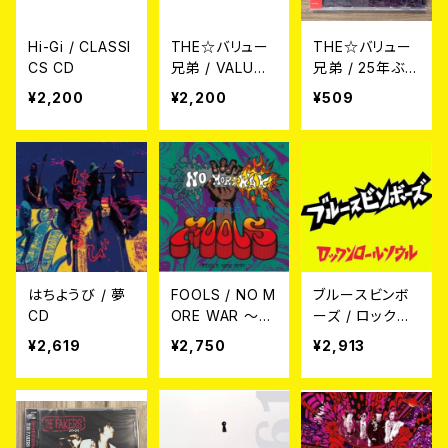
Hi-Gi / CLASSI
THE☆バリュー
THE☆バリュー
CS CD
兄弟 / VALUME
兄弟 / 25年ぶり
I CD
優勝 CD
¥2,200
¥2,200
¥509
はちようび / 夢
FOOLS / NO M
ブルースビンボ
CD
ORE WAR ～地
ーズ / ロックン
球の上で～ CD
ロールソウル C
¥2,619
¥2,750
¥2,913
D