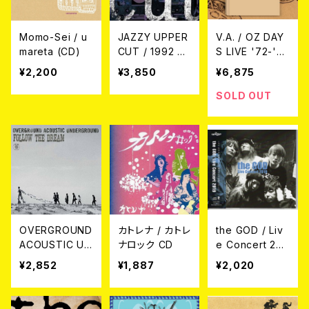
Momo-Sei / u
JAZZY UPPER
V.A. / OZ DAY
mareta (CD)
CUT / 1992 Re
S LIVE '72-'73
visited (2CD)
Kichijoji The 5
¥2,200
¥3,850
¥6,875
0th Anniversar
y Collection
SOLD OUT
(3CD + BOOK)
OVERGROUND
カトレナ / カトレ
the GOD / Liv
ACOUSTIC UN
ナロック CD
e Concert 201
DERGROUND /
9 CD
¥2,852
¥1,887
¥2,020
FOLLOW THE
DREAM（通常
盤）CD