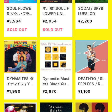
SOUL FLOWE
中川敬（SOUL F
SODA! / SKYB
R ソウル・フラワ
LOWER UNIO
LUES! CD
ー・ユニオン /
N) / にじむ残
¥3,564
¥2,954
¥2,200
ザ・ベスト・オブ・
響、バザールの
ソウル・フラワ
夢 (CD)
SOLD OUT
SOLD OUT
ー・ユニオン 19
93-2013 2CD
DYNAMITES ダ
Dynamite Mast
DEATHRO / SL
イナマイツ / Yo
ers Blues Qua
EEPLESS / RH
ung Sound R&
rtet D.M.B.Q /
APSODY CD
¥1,980
¥2,670
¥1,100
B CD
Fable Of Thin
nerLemon CD