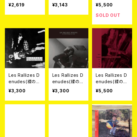
リーズ) / CITT
¥2,619
¥3,143
¥5,500
A’’93 2CD
SOLD OUT
Les Rallizes D
Les Rallizes D
Les Rallizes D
enudes(裸のラ
enudes(裸のラ
enudes(裸のラ
リーズ) / MIZU
リーズ) / ’67-‘6
リーズ) / ’77 LI
¥3,300
¥3,300
¥5,500
TANI / Les Rall
9 STUDIO et L
VE 2CD
izes Denudes
IVE CD
CD