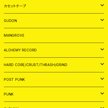
BADGE
JAPAN
カセットテープ
WORLD
JAPAN
GUDON
WORLD
アパレル
MANGROVE
PATCH
ALCHEMY RECORD
アナログ
CD
HARD CORE/CRUST/THRASH/GRIND
DIGITAL CONTENTS
ANALOG
JAPAN
POST PUNK
CD
WORLD
CD
PUNK
ANALOG
CD
JAPAN