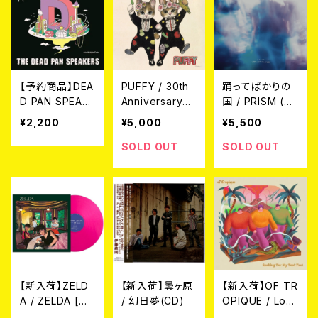
【予約商品】DEA
PUFFY / 30th
踊ってばかりの
D PAN SPEAKE
Anniversary
国 / PRISM (2L
RS / New Life
[パステルブル
P)
¥2,200
¥5,000
¥5,500
(7") 【7月8日
ー・ヴァイナル]
発売】
(LP)
SOLD OUT
SOLD OUT
【新入荷】ZELD
【新入荷】曇ヶ原
【新入荷】OF TR
A / ZELDA [ク
/ 幻日夢(CD)
OPIQUE / Loo
リアピンク・ヴァ
king For My F