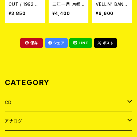
CUT / 1992 Re
三年一月 京都
VELLIN' BAND
visited (2CD)
大学西部講堂
/ MADE IN JAP
¥3,850
¥4,400
¥6,600
LP
AN LP
保存
シェア
LINE
ポスト
CATEGORY
CD
JAPAN
アナログ