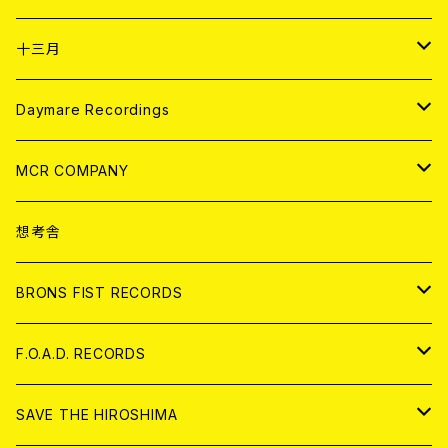
ANALOG
CD
十三月
アパレル
ANALOG
CD
Daymare Recordings
ANALOG
CD
MCR COMPANY
ANALOG
CD
想考舎
アパレル
BRONS FIST RECORDS
ANALOG
CD
F.O.A.D. RECORDS
ANALOG
CD
SAVE THE HIROSHIMA