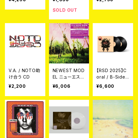
nefit compilati
CD
on
SOLD OUT
V.A. / NOTO助
NEWEST MOD
【RSD 2025】C
け合う CD
EL ニューエス
oral / B-Sides
ト・モデル / CR
Volume 1 2LP
¥2,200
¥6,006
¥6,600
OSSBREED PA
RK 2LP