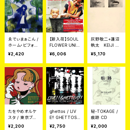
ゑでぃまぁこん /
【新入荷】SOUL
灰野敬二+蓮沼
ホーム・ビフォ
FLOWER UNIO
執太 KEIJI HA
ア・ダーク c/w
N ソウル・フラワ
INO + SHUTA
¥2,420
¥6,006
¥5,170
ホーム・ビフォ
ー・ユニオン / L
HASUNUMA /
ア・ダー ク(Rec
OROSAE MON
U TA LP
omposed by
AMOUR 2LP
TORSO) 7EP
たをやめオルケ
ghettos / LIV
秘-TOKAGE /
スタ / 東京ブギ
E!! GHETTOS!!
痕跡 CD
ウギ feat.もも
GET DOWN T
¥2,200
¥2,750
¥2,000
(チャラン・ポ・ラ
O THE NITTY-