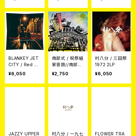
BLANKEY JET
南部式 / 祝祭組
村八分 / 三田祭
CITY / Red Gu
家音頭//南部式
1972 2LP
itar and the Tr
ドンパン節 7EP
¥6,050
¥2,750
¥6,050
uth 2LP
JAZZY UPPER
村八分 / 一九七
FLOWER TRA