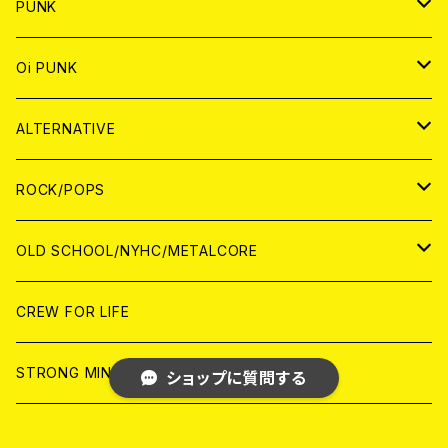
CD
WORLD
CD
PUNK
ANALOG
CD
JAPAN
ANALOG
JAPAN
Oi PUNK
CASSETTE TAPE
ANALOG
WORLD
JAPAN
CD
WORLD
JAPAN
ALTERNATIVE
WORLD
ANALOG
CD
CD
WOLRD
JAPAN
ROCK/POPS
ANALOG
ANALOG
CD
CD
WORLD
JAPAN
OLD SCHOOL/NYHC/METALCORE
ANALOG
ANALOG
CD
CD
WORLD
JAPAN
CREW FOR LIFE
ANALOG
ANALOG
CD
CD
WORLD
STRONG MIND JAPAN
ショップに質問する
ANALOG
ANALOG
CD
BLACK KONFLIK