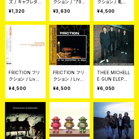
ズ / キャブレタ
クション / '79 L
クション / 軋轢
ーにひとしずく
ive 10inch
LP
¥1,320
¥3,630
¥4,500
(7")
FRICTION フリ
FRICTION フリ
THEE MICHELL
クション / Live
クション / Live
E GUN ELEPHA
- Pass Tour '8
at "Ex Mattato
NT / CASANO
¥4,500
¥4,500
¥6,050
0 LP
io" in Roma LP
VA SNAKE 2L
P