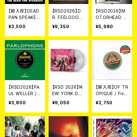
【新入荷】DEAD
【RSD2026】D
【RSD2026】M
PAN SPEAKER
R. FEELGOOD
OTORHEAD /
S / Citizen's Li
/ OIL CITY CO
ON PAROLE [5
¥3,500
¥9,350
¥5,980
ghts (CD)
NFIDENTIAL [R
0TH ANNIVER
SD 2LP VINYL]
SARY REMIX]
(2LP)
[RSD VINYL]
[Coloured Vin
yl](LP)
【RSD2026】PA
【RSD 2026】N
【新入荷】OF TR
UL WELLER /
EW YORK DOL
OPIQUE / Fish
WHEN YOUR
LS / ONE DAY
cake and Fort
¥3,800
¥9,050
¥2,750
GARDEN’S OV
IT WILL PLEAS
une (7") 【3月
ERGROWN (LI
E US TO REME
25日発売】
VE AT THE BB
MBER EVEN T
C) [RSD 7INC
HIS [RSD 2LP
H VINYL](7")
VINYL / COLO