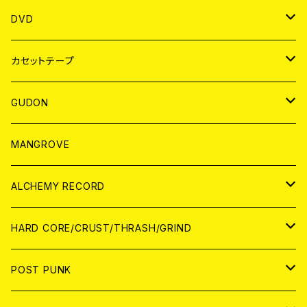
ANALOG
アパレル
DVD
BADGE
JAPAN
カセットテープ
WORLD
JAPAN
GUDON
WORLD
アパレル
MANGROVE
PATCH
ALCHEMY RECORD
アナログ
CD
HARD CORE/CRUST/THRASH/GRIND
DIGITAL CONTENTS
ANALOG
JAPAN
POST PUNK