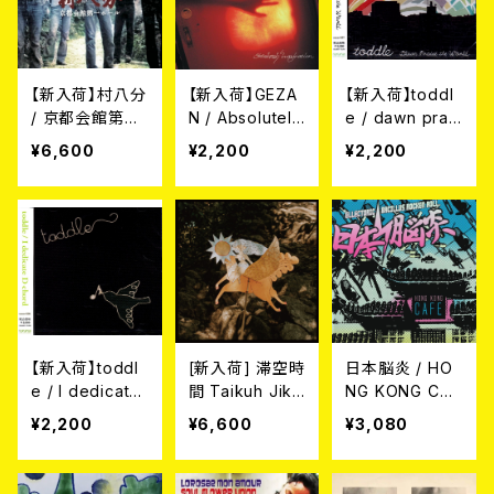
RED VINYL](2L
P)
【新入荷】村八分
【新入荷】GEZA
【新入荷】toddl
/ 京都会館第一
N / Absolutely
e / dawn prais
ホール <2026 r
Imagination （2
e the world (C
¥6,600
¥2,200
¥2,200
emaster> (LP)
ndプレス）7イン
D)
チ＋DLコード
【新入荷】toddl
[新入荷] 滞空時
日本脳炎 / HO
e / I dedicate
間 Taikuh Jika
NG KONG CAF
D chord (CD)
ng / 鳥 (2LP)
E CD
¥2,200
¥6,600
¥3,080