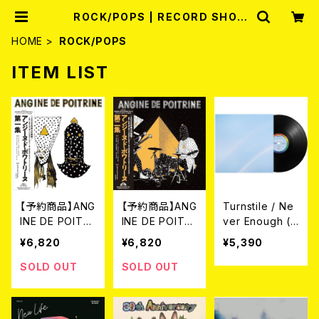
ROCK/POPS | RECORD SHOP
MISERY
HOME
ROCK/POPS
ITEM LIST
【予約商品】ANG
【予約商品】ANG
Turnstile / Ne
INE DE POITRI
INE DE POITRI
ver Enough (L
NE アンジーヌ・
NE アンジーヌ・
P/BLACK VINY
¥6,820
¥6,820
¥5,390
ド・ポワトリーヌ
ド・ポワトリーヌ
L)
/ 第一集 (帯・解
/ 第二集 (帯・解
SOLD OUT
SOLD OUT
説付き国内仕様
説付き国内仕様
LP)[8月5日発
LP) [8月5日発
売]
売]