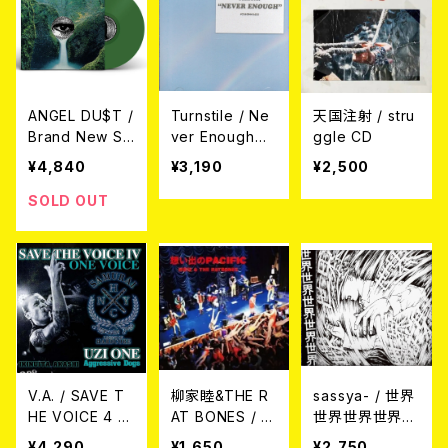
ANGEL DU$T /
Turnstile / Ne
天国注射 / stru
Brand New So
ver Enough
ggle CD
ul (Hunter Gre
CD
¥4,840
¥3,190
¥2,500
en Vinyl) LP
SOLD OUT
V.A. / SAVE T
柳家睦&THE R
sassya- / 世界
HE VOICE 4 九
AT BONES / 想
世界世界世界世
州編 2CD’s Be
い出のPACIFIC
界 CD
¥4,290
¥1,650
¥2,750