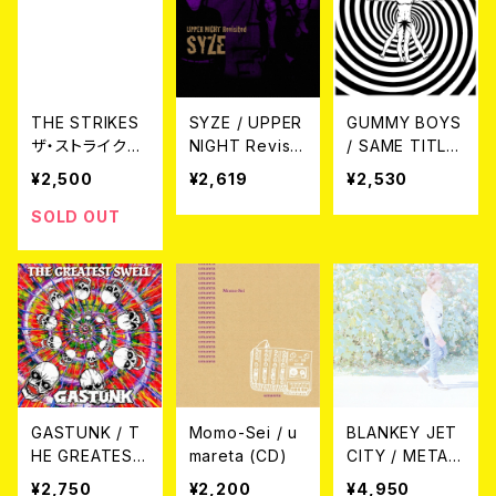
THE STRIKES
SYZE / UPPER
GUMMY BOYS
ザ・ストライクス
NIGHT Revisit
/ SAME TITLE
/ いかしたベイ
ed CD
12"
¥2,500
¥2,619
¥2,530
ビーc/wサブリ
ナ 7EP
SOLD OUT
GASTUNK / T
Momo-Sei / u
BLANKEY JET
HE GREATEST
mareta (CD)
CITY / METAL
SWELL CD
MOON LP
¥2,750
¥2,200
¥4,950