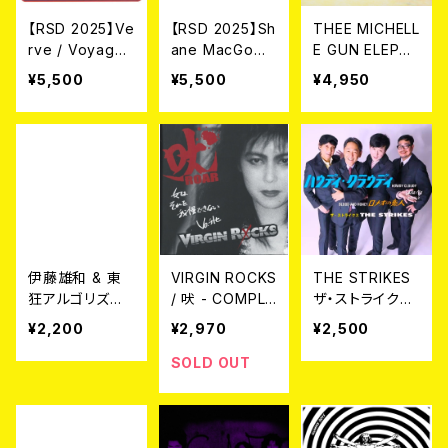
【RSD 2025】Ve
【RSD 2025】Sh
THEE MICHELL
rve / Voyager
ane MacGowa
E GUN ELEPHA
1 LP
n & Sinead
NT / is this Hi
¥5,500
¥5,500
¥4,950
O’Connor / Ha
gh Time? LP
unted (12"EP)
伊藤雄和 & 東
VIRGIN ROCKS
THE STRIKES
狂アルゴリズム /
/ 吠 - COMPLE
ザ・ストライクス
一夜に凭れて//
TE VIRGIN RO
/ ハウディ―・ク
¥2,200
¥2,970
¥2,500
処方センチメン
CKS- [2025 E
ラウディー c/w
タル 7EP
DITION] CD
ロメオの恋人 7
SOLD OUT
EP