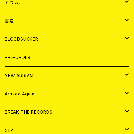
WORLD
JAPAN
アパレル
７EP
WORLD
JAPAN
書籍
LP
7EP
T-shirt
WORLD
MAGAZINE
BLOODSUCKER
FLEXI
LP
HOOD
T-shirt
BOLLOCKS
写真集 (PHOTOBOOK)
CD
PRE-ORDER
10インチ
その他
HOOD
EL ZINE
アナログ
NEW ARRIVAL
その他
DOLL MAGAZINE (USED)
アパレル
CD
Arrived Again
書籍
アナログ
CD
BREAK THE RECORDS
DIGITAL CONTENTS
アナログ
CD
３LA