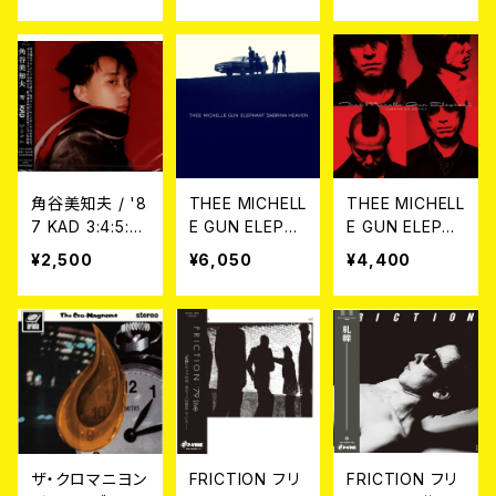
ンタン)//魔法使
GRITTY CD
いサリー 7EP
【10月29日発
売】
角谷美知夫 / '8
THEE MICHELL
THEE MICHELL
7 KAD 3:4:5:6
E GUN ELEPHA
E GUN ELEPHA
CD
NT / SABRINA
NT - SABRINA
¥2,500
¥6,050
¥4,400
HEAVEN(2LP重
NO HEAVEN(L
量盤)
P重量盤)
ザ・クロマニヨン
FRICTION フリ
FRICTION フリ