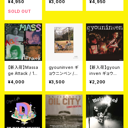
¥4,950
¥3,000
¥4,950
イナル] LP
oot Foot (LP)
【6月3日発売】
SOLD OUT
【新入荷】Massa
gyouninven ギ
【新入荷】gyoun
ge Attack / 1,0
ョウニンベン /
inven ギョウニ
00,000,000 A
本能動 (CD)
ンベン / あとが
¥4,000
¥3,500
¥2,200
ttack (LP) 【6
き (7")
月3日発売】