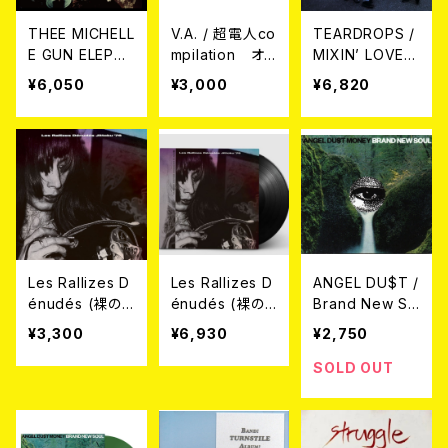
THEE MICHELL
V.A. / 超電人co
TEARDROPS /
E GUN ELEPHA
mpilation オリ
MIXIN’ LOVE
NT / Rodeo T
ジナルフィギュ
2LP
¥6,050
¥3,000
¥6,820
andem Beat S
ア(1体)+ WAV
pecter 2LP
音源
Les Rallizes D
Les Rallizes D
ANGEL DU$T /
énudés (裸の
énudés (裸の
Brand New So
ラリーズ) / 拾得
ラリーズ) / 拾得
ul CD
¥3,300
¥6,930
¥2,750
Jittoku ’76 CD
Jittoku ’76 2L
P
SOLD OUT