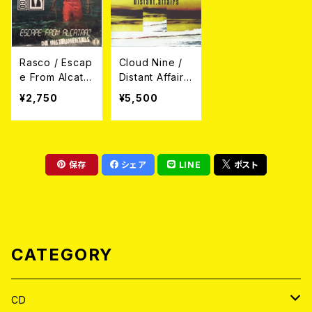
Rasco / Escap
Cloud Nine /
e From Alcatra
Distant Affairs
z Da Instrume
(3xLP/国内盤)
¥2,750
¥5,500
ntals (2xLP)
保存
シェア
LINE
ポスト
CATEGORY
CD