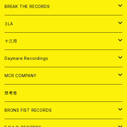
書籍
アナログ
CD
BREAK THE RECORDS
DIGITAL CONTENTS
アナログ
CD
３LA
ANALOG
CD
十三月
アパレル
ANALOG
CD
Daymare Recordings
ANALOG
CD
MCR COMPANY
ANALOG
CD
想考舎
アパレル
BRONS FIST RECORDS