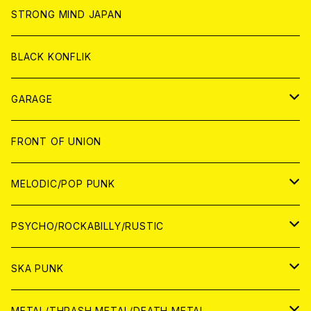
ANALOG
ANALOG
CD
CD
WORLD
STRONG MIND JAPAN
ANALOG
ANALOG
CD
BLACK KONFLIK
ANALOG
GARAGE
JAPAN
FRONT OF UNION
アナログ
WORLD
MELODIC/POP PUNK
CD
アナログ
JAPAN
PSYCHO/ROCKABILLY/RUSTIC
CD
CD
WORLD
JAPAN
SKA PUNK
ANALOG
CD
CD
WORLD
JAPAN
METAL/THRASH METAL/DEATH METAL