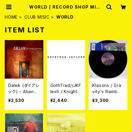
WORLD | RECORD SHOP MISE
RY
HOME
CLUB MISIC
WORLD
ITEM LIST
Dälek (ダイアレ
GothTrad//JKF
Klaxons / Gra
ック) – Abando
lesh / Knights
vity's Rainbo
ned Language
Of The Black
w (Soulwax R
¥2,530
¥2,640
¥3,300
(帯付き国内盤C
Table (日本盤
emix) (12")
D)
CD)