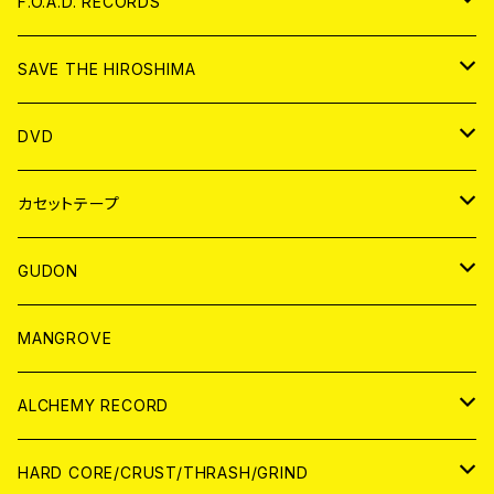
ANALOG
CD
F.O.A.D. RECORDS
ANALOG
CD
SAVE THE HIROSHIMA
ANALOG
アパレル
DVD
BADGE
JAPAN
カセットテープ
WORLD
JAPAN
GUDON
WORLD
アパレル
MANGROVE
PATCH
ALCHEMY RECORD
アナログ
CD
HARD CORE/CRUST/THRASH/GRIND