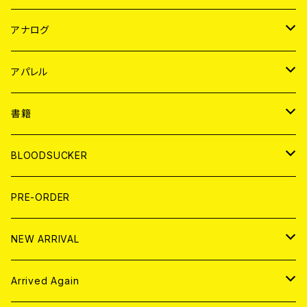
JAPAN
アナログ
WORLD
JAPAN
アパレル
７EP
WORLD
JAPAN
書籍
LP
7EP
T-shirt
WORLD
MAGAZINE
BLOODSUCKER
FLEXI
LP
HOOD
T-shirt
BOLLOCKS
写真集 (PHOTOBOOK)
CD
PRE-ORDER
10インチ
その他
HOOD
EL ZINE
アナログ
NEW ARRIVAL
その他
DOLL MAGAZINE (USED)
アパレル
CD
Arrived Again