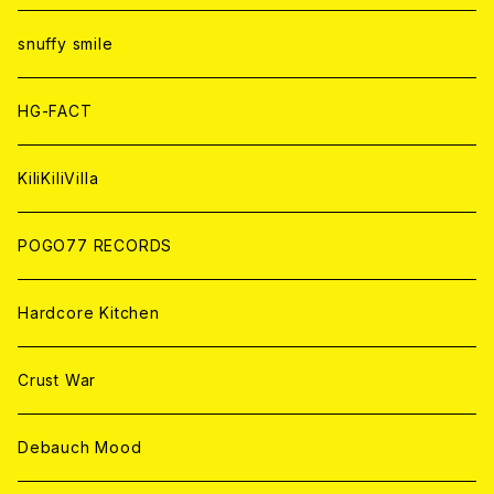
ANALOG
ANALOG
CD
CD
WORLD
snuffy smile
ANALOG
ANALOG
CD
HG-FACT
ANALOG
KiliKiliVilla
POGO77 RECORDS
Hardcore Kitchen
Crust War
Debauch Mood