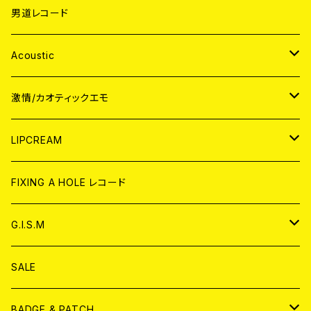
男道レコード
Acoustic
JAPAN
激情/カオティックエモ
CD
WORLD
JAPAN
LIPCREAM
ANALOG
CD
CD
WORLD
CD
FIXING A HOLE レコード
ANALOG
ANALOG
CD
アナログ
G.I.S.M
ANALOG
DVD
CD
SALE
T-shirt & WEAR
ANALOG
BADGE & PATCH