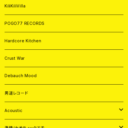
ANALOG
KiliKiliVilla
POGO77 RECORDS
Hardcore Kitchen
Crust War
Debauch Mood
男道レコード
Acoustic
JAPAN
激情/カオティックエモ