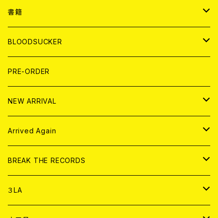
７EP
WORLD
JAPAN
書籍
LP
7EP
T-shirt
WORLD
MAGAZINE
BLOODSUCKER
FLEXI
LP
HOOD
T-shirt
BOLLOCKS
写真集 (PHOTOBOOK)
CD
PRE-ORDER
10インチ
その他
HOOD
EL ZINE
アナログ
NEW ARRIVAL
その他
DOLL MAGAZINE (USED)
アパレル
CD
Arrived Again
書籍
アナログ
CD
BREAK THE RECORDS
DIGITAL CONTENTS
アナログ
CD
３LA