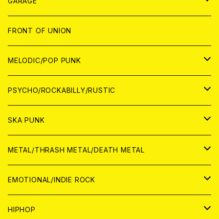
GARAGE
JAPAN
FRONT OF UNION
アナログ
WORLD
MELODIC/POP PUNK
CD
アナログ
JAPAN
PSYCHO/ROCKABILLY/RUSTIC
CD
CD
WORLD
JAPAN
SKA PUNK
ANALOG
CD
CD
WORLD
JAPAN
METAL/THRASH METAL/DEATH METAL
ANALOG
ANALOG
CD
CD
WORLD
JAPAN
EMOTIONAL/INDIE ROCK
ANALOG
ANALOG
CD
CD
WORLD
JAPAN
HIPHOP