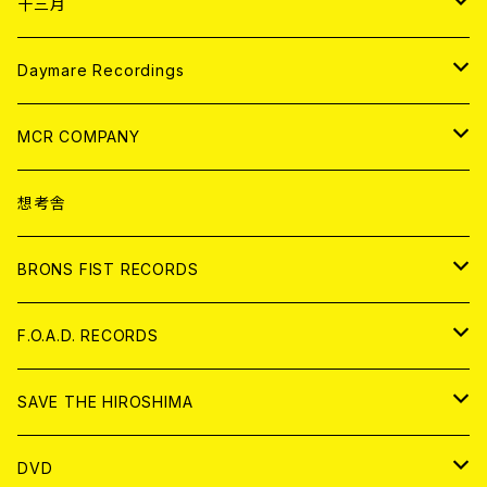
ANALOG
CD
十三月
アパレル
ANALOG
CD
Daymare Recordings
ANALOG
CD
MCR COMPANY
ANALOG
CD
想考舎
アパレル
BRONS FIST RECORDS
ANALOG
CD
F.O.A.D. RECORDS
ANALOG
CD
SAVE THE HIROSHIMA
ANALOG
アパレル
DVD