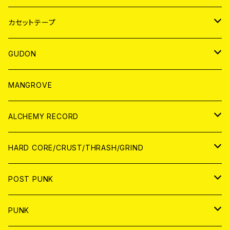
BADGE
JAPAN
カセットテープ
WORLD
JAPAN
GUDON
WORLD
アパレル
MANGROVE
PATCH
ALCHEMY RECORD
アナログ
CD
HARD CORE/CRUST/THRASH/GRIND
DIGITAL CONTENTS
ANALOG
JAPAN
POST PUNK
CD
WORLD
CD
PUNK