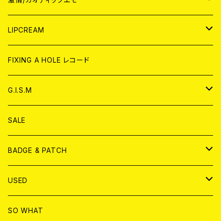
CD
WORLD
JAPAN
LIPCREAM
ANALOG
CD
CD
WORLD
CD
FIXING A HOLE レコード
ANALOG
ANALOG
CD
アナログ
G.I.S.M
ANALOG
DVD
CD
SALE
T-shirt & WEAR
ANALOG
BADGE & PATCH
T-SHIRT & WEAR
BADGE
USED
DVD
PATCH
書籍
SO WHAT