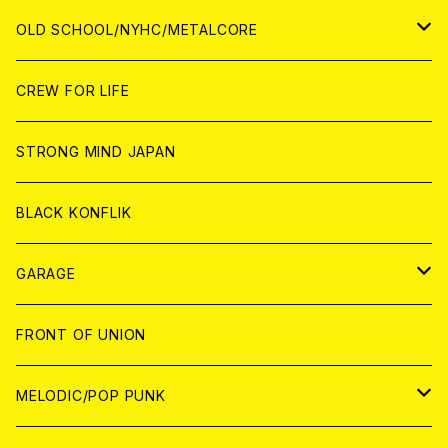
ANALOG
ANALOG
CD
CD
WORLD
JAPAN
OLD SCHOOL/NYHC/METALCORE
ANALOG
ANALOG
CD
CD
WORLD
JAPAN
CREW FOR LIFE
ANALOG
ANALOG
CD
CD
WORLD
STRONG MIND JAPAN
ANALOG
ANALOG
CD
BLACK KONFLIK
ANALOG
GARAGE
JAPAN
FRONT OF UNION
アナログ
WORLD
MELODIC/POP PUNK