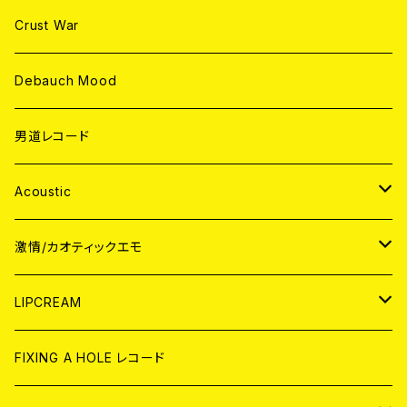
Crust War
Debauch Mood
男道レコード
Acoustic
JAPAN
激情/カオティックエモ
CD
WORLD
JAPAN
LIPCREAM
ANALOG
CD
CD
WORLD
CD
FIXING A HOLE レコード
ANALOG
ANALOG