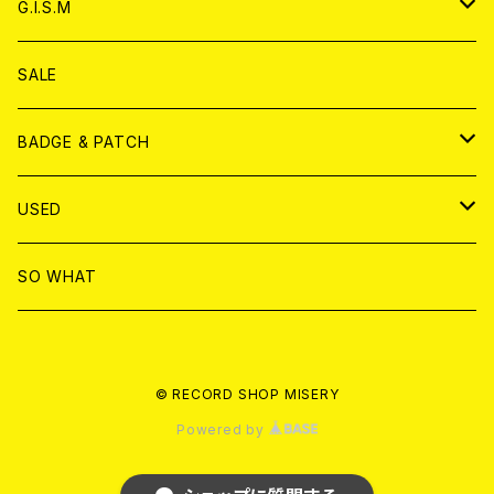
CD
アナログ
G.I.S.M
ANALOG
DVD
CD
SALE
T-shirt & WEAR
ANALOG
BADGE & PATCH
T-SHIRT & WEAR
BADGE
USED
DVD
PATCH
書籍
SO WHAT
カセットテープ
CD
© RECORD SHOP MISERY
書籍
ANALOG
Powered by