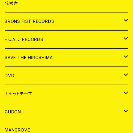
ANALOG
CD
想考舎
アパレル
BRONS FIST RECORDS
ANALOG
CD
F.O.A.D. RECORDS
ANALOG
CD
SAVE THE HIROSHIMA
ANALOG
アパレル
DVD
BADGE
JAPAN
カセットテープ
WORLD
JAPAN
GUDON
WORLD
アパレル
MANGROVE