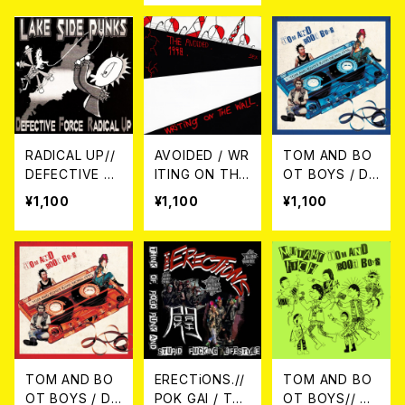
RADICAL UP//
AVOIDED / WR
TOM AND BO
DEFECTIVE F
ITING ON THE
OT BOYS / DE
ORCE / SPLIT
WALL 7EP
MO 1996 7EP
¥1,100
¥1,100
¥1,100
7EP
TOM AND BO
ERECTiONS.//
TOM AND BO
OT BOYS / DE
POK GAI / THI
OT BOYS// M