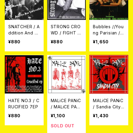
SNATCHER / A
STRONG CRO
Bubbles //You
ddition And S
WD / FIGHT F
ng Parisian / T
ubtraction? 7E
OR TOMORRO
wo pints ‘n’ a
¥880
¥880
¥1,650
P
W 7EP
lover （split） 7
EP
HATE NO.3 / C
MALiCE PANiC
MALiCE PANiC
RUCIFIED 7EP
/ MALiCE PANi
/ Sandia City
C 7EP＋CD
7EP
¥880
¥1,100
¥1,430
SOLD OUT