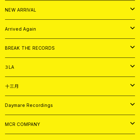
10インチ
その他
HOOD
EL ZINE
アナログ
NEW ARRIVAL
その他
DOLL MAGAZINE (USED)
アパレル
CD
Arrived Again
書籍
アナログ
CD
BREAK THE RECORDS
DIGITAL CONTENTS
アナログ
CD
３LA
ANALOG
CD
十三月
アパレル
ANALOG
CD
Daymare Recordings
ANALOG
CD
MCR COMPANY