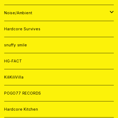
ANALOG
ANALOG
CD
CD
WORLD
JAPAN
Noise/Ambient
ANALOG
ANALOG
CD
CD
WORLD
JAPAN
Hardcore Survives
ANALOG
ANALOG
CD
CD
WORLD
snuffy smile
ANALOG
ANALOG
CD
HG-FACT
ANALOG
KiliKiliVilla
POGO77 RECORDS
Hardcore Kitchen