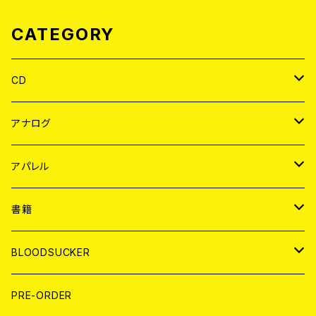
CATEGORY
CD
JAPAN
アナログ
WORLD
JAPAN
アパレル
７EP
WORLD
JAPAN
書籍
LP
7EP
T-shirt
WORLD
MAGAZINE
BLOODSUCKER
FLEXI
LP
HOOD
T-shirt
BOLLOCKS
写真集 (PHOTOBOOK)
CD
PRE-ORDER