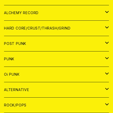
PATCH
ALCHEMY RECORD
アナログ
CD
HARD CORE/CRUST/THRASH/GRIND
DIGITAL CONTENTS
ANALOG
JAPAN
POST PUNK
CD
WORLD
CD
PUNK
ANALOG
CD
JAPAN
ANALOG
JAPAN
Oi PUNK
CASSETTE TAPE
ANALOG
WORLD
JAPAN
CD
WORLD
JAPAN
ALTERNATIVE
WORLD
ANALOG
CD
CD
WOLRD
JAPAN
ROCK/POPS