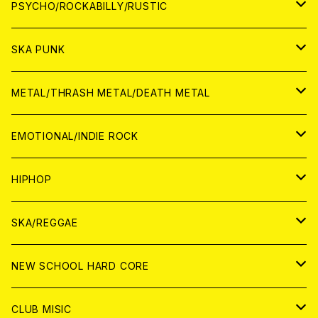
CD
アナログ
JAPAN
PSYCHO/ROCKABILLY/RUSTIC
CD
CD
WORLD
JAPAN
SKA PUNK
ANALOG
CD
CD
WORLD
JAPAN
METAL/THRASH METAL/DEATH METAL
ANALOG
ANALOG
CD
CD
WORLD
JAPAN
EMOTIONAL/INDIE ROCK
ANALOG
ANALOG
CD
CD
WORLD
JAPAN
HIPHOP
ANALOG
ANALOG
ANALOG
CD
WORLD
JAPAN
SKA/REGGAE
CD
ANALOG
CD
CD
WORLD
JAPAN
NEW SCHOOL HARD CORE
ANALOG
ANALOG
CD
CD
WORLD
JAPAN
CLUB MISIC