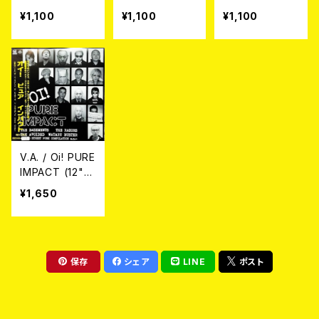
MO 1995 7EP
NK OF POGO
UTANT ITCH /
¥1,100
¥1,100
¥1,100
PUNK AND ST
Split 7EP
UPID FUCKING
LIFTSTYLE 7E
P
V.A. / Oi! PURE
IMPACT (12"E
P)
¥1,650
保存
シェア
LINE
ポスト