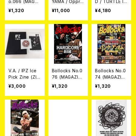
o.066 (MAGAZ
YAMA / Oppre
D / TURTLE IS
INE)
ssive Liberati
LAND By roots
¥1,320
¥11,000
¥4,180
on SPIRIT Vol
magazine DV
ume 1 (ART B
D＋写真集
OOK)
V.A. / IPZ Ice
Bollocks No.0
Bollocks No.0
Pick Zine (ZIN
76 (MAGAZIN
74 (MAGAZIN
E+DVD)
E)
E)
¥3,000
¥1,320
¥1,320