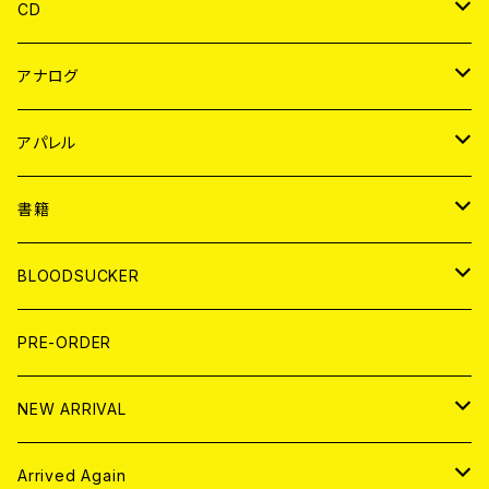
CD
JAPAN
アナログ
WORLD
JAPAN
アパレル
７EP
WORLD
JAPAN
書籍
LP
7EP
T-shirt
WORLD
MAGAZINE
BLOODSUCKER
FLEXI
LP
HOOD
T-shirt
BOLLOCKS
写真集 (PHOTOBOOK)
CD
PRE-ORDER
10インチ
その他
HOOD
EL ZINE
アナログ
NEW ARRIVAL
その他
DOLL MAGAZINE (USED)
アパレル
CD
Arrived Again