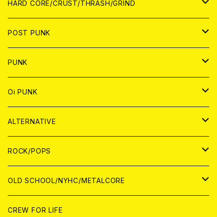
アナログ
CD
HARD CORE/CRUST/THRASH/GRIND
DIGITAL CONTENTS
ANALOG
JAPAN
POST PUNK
CD
WORLD
CD
PUNK
ANALOG
CD
JAPAN
ANALOG
JAPAN
Oi PUNK
CASSETTE TAPE
ANALOG
WORLD
JAPAN
CD
WORLD
JAPAN
ALTERNATIVE
WORLD
ANALOG
CD
CD
WOLRD
JAPAN
ROCK/POPS
ANALOG
ANALOG
CD
CD
WORLD
JAPAN
OLD SCHOOL/NYHC/METALCORE
ANALOG
ANALOG
CD
CD
WORLD
JAPAN
CREW FOR LIFE