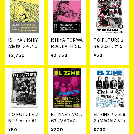
e
ISHIYA / ISHIY
ISHIYA(FORWA
TO FUTURE zi
A私観 ジャパニ
RD/DEATH SID
ne 2021 / #15
ーズ・ハードコア
E) / 『右手を失
¥2,750
¥2,750
¥50
30年史 (書籍)
くしたカリスマ
MASAMI伝』(書
籍)
TO FUTURE ZI
EL ZINE / VOL.
EL ZINE / vol.6
NE / issue #13
63 (MAGAZIN
2 (MAGAIZINE)
-What you wa
E)
¥50
¥700
¥700
nt to tell childr