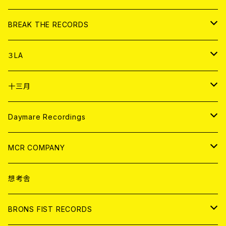
書籍
アナログ
CD
BREAK THE RECORDS
DIGITAL CONTENTS
アナログ
CD
３LA
ANALOG
CD
十三月
アパレル
ANALOG
CD
Daymare Recordings
ANALOG
CD
MCR COMPANY
ANALOG
CD
想考舎
アパレル
BRONS FIST RECORDS