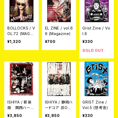
BOLLOCKS / V
EL ZINE / vol.6
Grist Zine / Vo
OL.72 (MAGAZ
6 (Magazine)
l.6
INE)
¥1,320
¥700
¥330
SOLD OUT
ISHIYA / 新装
ISHIYA / 静岡ハ
GRIST Zine /
版 関西ハード
ードコア (BOO
Vol.5 (想考舎)
コア (BOOK)
K)
¥3,850
¥3,850
¥330