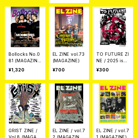
Bollocks No.0
EL ZINE vol.73
TO FUTURE ZI
81 (MAGAZIN
(MAGAZINE)
NE / 2025 issu
E)
e 20 (zine)
¥1,320
¥700
¥300
GRIST ZINE /
EL ZINE / vol.7
EL ZINE / vol.7
Vol.8 (MAGAZI
2 (MAGAZINE)
1 (MAGAZINE)