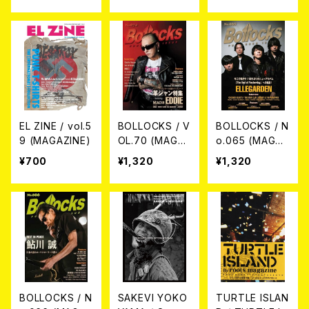
en-
EL ZINE / vol.5
BOLLOCKS / V
BOLLOCKS / N
9 (MAGAZINE)
OL.70 (MAGAZ
o.065 (MAGAZ
INE)
INE)
¥700
¥1,320
¥1,320
BOLLOCKS / N
SAKEVI YOKO
TURTLE ISLAN