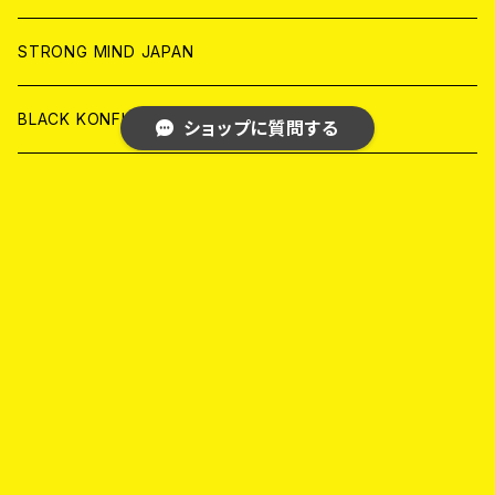
ANALOG
ANALOG
CD
CD
WORLD
STRONG MIND JAPAN
ANALOG
ANALOG
CD
BLACK KONFLIK
ショップに質問する
ANALOG
GARAGE
JAPAN
FRONT OF UNION
キーワードから探す
アナログ
WORLD
MELODIC/POP PUNK
CD
アナログ
JAPAN
PSYCHO/ROCKABILLY/RUSTIC
カテゴリから探す
CD
CD
WORLD
JAPAN
SKA PUNK