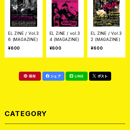
EL ZINE / Vol.3
EL ZiNE / vol.3
EL ZINE / Vol.3
6 (MAGAZINE)
4 (MAGAZINE)
2 (MAGAZINE)
¥600
¥600
¥600
保存
シェア
LINE
ポスト
CATEGORY