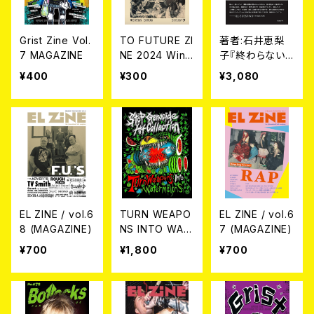
Grist Zine Vol.
TO FUTURE ZI
著者:石井恵梨
7 MAGAZINE
NE 2024 Wint
子『終わらない
er issue (issu
ハードコア - SL
¥400
¥300
¥3,080
e 19)
ANG KOとKLU
B COUNTER A
CTION』 (BOO
K)
EL ZINE / vol.6
TURN WEAPO
EL ZINE / vol.6
8 (MAGAZINE)
NS INTO WAT
7 (MAGAZINE)
ERMELONS-S
¥700
¥1,800
¥700
TOP GENOCID
E ART COLLEC
TION- BOOK