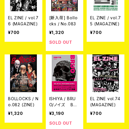
EL ZINE / vol.7
[新入荷] Bollo
EL ZINE / vol.7
6 (MAGAZINE)
cks / No.083
5 (MAGAZINE)
¥700
¥1,320
¥700
SOLD OUT
BOLLOCKS / N
ISHIYA / BRU
EL ZINE vol.74
o.082 (ZINE)
O/ノイズ BO
(MAGAZINE)
OK
¥1,320
¥3,190
¥700
SOLD OUT