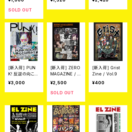
ならべ』（ふざけ
ッカー対談集2』
やがってぐちなら
SOLD OUT
べ）BOOK
[新入荷] PUN
[新入荷] ZERO
[新入荷] Grist
K! 反逆の向こう
MAGAZINE / V
Zine / Vol.9
側で ザ・スター
OLUME FIVE
¥3,000
¥2,500
¥400
リンたちはなに
(ZINE)
を歌ったのか？ -
SOLD OUT
著者イヌイジュ
ン-