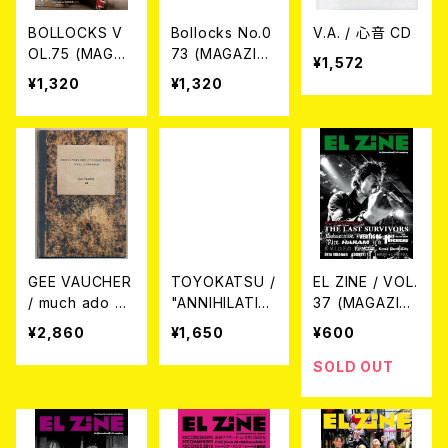
BOLLOCKS V
Bollocks No.0
V.A. / 心音 CD
OL.75 (MAGAZ
73 (MAGAZIN
¥1,572
INE)
E)
¥1,320
¥1,320
GEE VAUCHER
TOYOKATSU /
EL ZINE / VOL.
/ much ado ab
"ANNIHILATIO
37 (MAGAZIN
out something
N OF ARTWO
E)
¥2,860
¥1,650
¥600
BOOK+CD
RKS" アートワ
ーク集
SOLD OUT