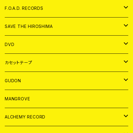
ANALOG
CD
F.O.A.D. RECORDS
ANALOG
CD
SAVE THE HIROSHIMA
ANALOG
アパレル
DVD
BADGE
JAPAN
カセットテープ
WORLD
JAPAN
GUDON
WORLD
アパレル
MANGROVE
PATCH
ALCHEMY RECORD