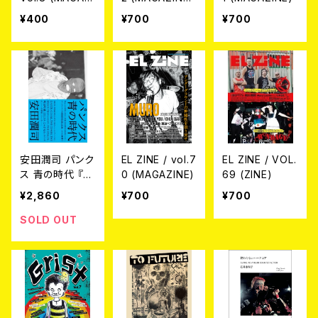
NE)
¥400
¥700
¥700
安田潤司 パンク
EL ZINE / vol.7
EL ZINE / VOL.
ス 青の時代 『ち
0 (MAGAZINE)
69 (ZINE)
ょっとの雨ならが
¥2,860
¥700
¥700
まん』‐1980年
代パンクシーン
SOLD OUT
の記憶と記録‐
書籍