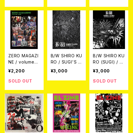
ZERO MAGAZI
B/W SHIRO KU
B/W SHIRO KU
NE / volume4
RO / SUGI'S D
RO (SUGI) / S
【80s九州HARD
RAWINGS 200
ugi's drawing
¥2,200
¥3,000
¥3,000
CORE&PUNK】
4-2006 ATBO
s 1989-2003
(MAGAZINE)
OK
(Drawing Coll
SOLD OUT
SOLD OUT
ection) ARTB
OOK