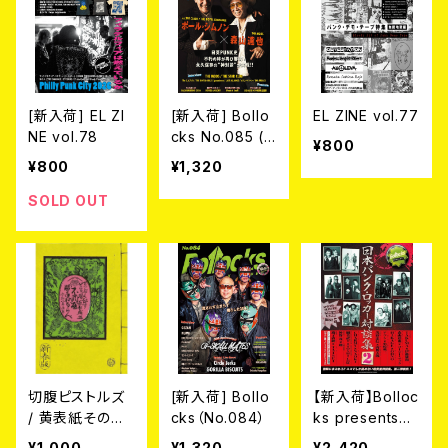
[新入荷] EL ZI
[新入荷] Bollo
EL ZINE vol.77
NE vol.78
cks No.085 (M
¥800
AGAZINE)
¥800
¥1,320
SOLD OUT
切腹ピストルズ
[新入荷] Bollo
【新入荷】Bolloc
/ 黄表紙その五
cks（No.084）
ks presents
『不酒屋勝手口
『日本パンク・ロ
¥1,000
¥1,320
¥2,420