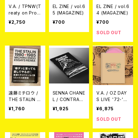
V.A. / TPNW(T
EL ZINE / vol.6
EL ZINE / vol.6
reaty on Prohi
5 (MAGAZINE)
4 (MAGAZINE)
bition of Nucl
¥2,750
¥700
¥700
ear Weapons)
CD＋ZINE(TO
SOLD OUT
FUTURE #15)
遠藤ミチロウ /
SENNA CHANE
V.A. / OZ DAY
THE STALIN 1
L / CONTRAS
S LIVE '72-'73
980★1985 MI
T ATTITUDE R
Kichijoji The 5
¥1,760
¥1,925
¥6,875
CHIRO ENDO
elentless Assa
0th Anniversar
ESSAYS REMI
ult 2018 U.S.
y Collection
SOLD OUT
X
West Coast T
(3CD + BOOK)
our Photo Zin