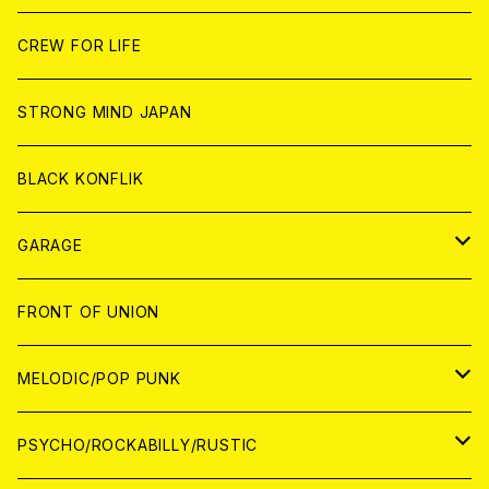
ANALOG
ANALOG
CD
CD
WORLD
JAPAN
CREW FOR LIFE
ANALOG
ANALOG
CD
CD
WORLD
STRONG MIND JAPAN
ANALOG
ANALOG
CD
BLACK KONFLIK
ANALOG
GARAGE
JAPAN
FRONT OF UNION
アナログ
WORLD
MELODIC/POP PUNK
CD
アナログ
JAPAN
PSYCHO/ROCKABILLY/RUSTIC