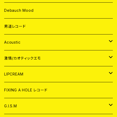
Debauch Mood
男道レコード
Acoustic
JAPAN
激情/カオティックエモ
CD
WORLD
JAPAN
LIPCREAM
ANALOG
CD
CD
WORLD
CD
FIXING A HOLE レコード
ANALOG
ANALOG
CD
アナログ
G.I.S.M