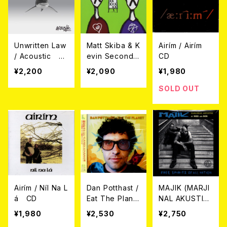
Unwritten Law
Matt Skiba & K
Airím / Airím
/ Acoustic C
evin Seconds
CD
D
/ Split (CD)
¥2,200
¥2,090
¥1,980
SOLD OUT
Airím / Níl Na L
Dan Potthast /
MAJIK (MARJI
á CD
Eat The Plane
NAL AKUSTIK)
t (CD)
/ FREE SPIRIT
¥1,980
¥2,530
¥2,750
S OF ALL NATI