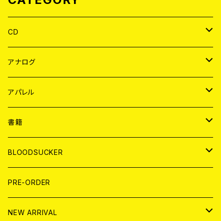
CD
JAPAN
アナログ
WORLD
JAPAN
アパレル
７EP
WORLD
JAPAN
書籍
LP
7EP
T-shirt
WORLD
MAGAZINE
BLOODSUCKER
FLEXI
LP
HOOD
T-shirt
BOLLOCKS
写真集 (PHOTOBOOK)
CD
PRE-ORDER
10インチ
その他
HOOD
EL ZINE
アナログ
NEW ARRIVAL