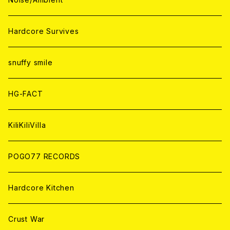
ANALOG
ANALOG
CD
CD
WORLD
JAPAN
Hardcore Survives
ANALOG
ANALOG
CD
CD
WORLD
snuffy smile
ANALOG
ANALOG
CD
HG-FACT
ANALOG
KiliKiliVilla
POGO77 RECORDS
Hardcore Kitchen
Crust War