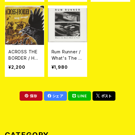
ON (CD＋DV
D)
ACROSS THE
Rum Runner /
BORDER / HA
What's The M
G SONGS (直
usic Mean To
¥2,200
¥1,980
輸入盤帯日本語
You? (直輸入盤
解説付国内仕様
帯付き国内盤仕
CD)
様CD)
保存
シェア
LINE
ポスト
CATEGORY