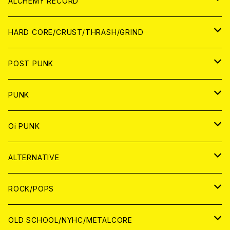
PATCH
ALCHEMY RECORD
アナログ
CD
HARD CORE/CRUST/THRASH/GRIND
DIGITAL CONTENTS
ANALOG
JAPAN
POST PUNK
CD
WORLD
CD
PUNK
ANALOG
CD
JAPAN
ANALOG
JAPAN
Oi PUNK
CASSETTE TAPE
ANALOG
WORLD
JAPAN
CD
WORLD
JAPAN
ALTERNATIVE
WORLD
ANALOG
CD
CD
WOLRD
JAPAN
ROCK/POPS
ANALOG
ANALOG
CD
CD
WORLD
JAPAN
OLD SCHOOL/NYHC/METALCORE