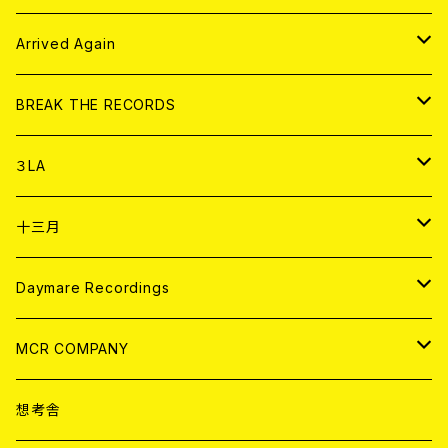
その他
DOLL MAGAZINE (USED)
アパレル
CD
Arrived Again
書籍
アナログ
CD
BREAK THE RECORDS
DIGITAL CONTENTS
アナログ
CD
３LA
ANALOG
CD
十三月
アパレル
ANALOG
CD
Daymare Recordings
ANALOG
CD
MCR COMPANY
ANALOG
CD
想考舎