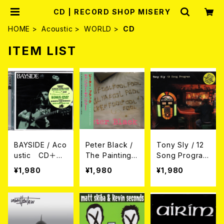
CD | RECORD SHOP MISERY
HOME
Acoustic
WORLD
CD
ITEM LIST
BAYSIDE / Aco
Peter Black /
Tony Sly / 12
ustic CD＋D
The Paintings
Song Program
VD
On The Wall S
CD
¥1,980
¥1,980
¥1,980
ay Gambler G
ambler CD