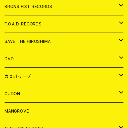
アパレル
BRONS FIST RECORDS
ANALOG
CD
F.O.A.D. RECORDS
ANALOG
CD
SAVE THE HIROSHIMA
ANALOG
アパレル
DVD
BADGE
JAPAN
カセットテープ
WORLD
JAPAN
GUDON
WORLD
アパレル
MANGROVE