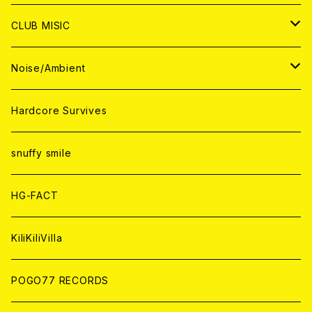
ANALOG
ANALOG
CD
CD
WORLD
JAPAN
CLUB MISIC
ANALOG
ANALOG
CD
CD
WORLD
JAPAN
Noise/Ambient
ANALOG
ANALOG
CD
CD
WORLD
JAPAN
Hardcore Survives
ANALOG
ANALOG
CD
CD
WORLD
snuffy smile
ANALOG
ANALOG
CD
HG-FACT
ANALOG
KiliKiliVilla
POGO77 RECORDS