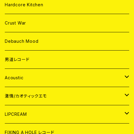
Hardcore Kitchen
Crust War
Debauch Mood
男道レコード
Acoustic
JAPAN
激情/カオティックエモ
CD
WORLD
JAPAN
LIPCREAM
ANALOG
CD
CD
WORLD
CD
FIXING A HOLE レコード