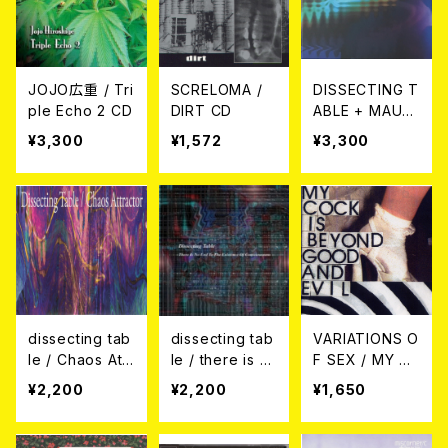
JOJO広重 / Tri
SCRELOMA /
DISSECTING T
ple Echo 2 CD
DIRT CD
ABLE + MAURI
ZIO BIANCHI
¥3,300
¥1,572
¥3,300
(M.B.) / NEUR
OTIC THRILLS
CD
dissecting tab
dissecting tab
VARIATIONS O
le / Chaos Attr
le / there is n
F SEX / MY C
actor CD
o end to the e
OCK IS BEYON
¥2,200
¥2,200
¥1,650
xistence of co
D GOOD AND
nsciousness C
EVIL CD
D