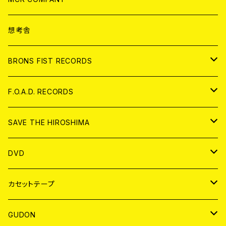
ANALOG
CD
想考舎
アパレル
BRONS FIST RECORDS
ANALOG
CD
F.O.A.D. RECORDS
ANALOG
CD
SAVE THE HIROSHIMA
ANALOG
アパレル
DVD
BADGE
JAPAN
カセットテープ
WORLD
JAPAN
GUDON