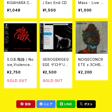
KIGAHARA CH
/ Sec End CD
Mass - Live H
ANTS CD-R
ouse Benefit
¥1,048
¥1,500
¥1,000
(CD-R)
S.O.B.階段 / No
GEROGERIGEG
NOISECONCR
ise,Violence a
EGE ゲロゲリゲ
ETE x 3CHI5
nd Destroy C
ゲゲ / 今日とい
タイトル (title)
¥2,750
¥2,500
¥2,200
D
う日が生まれた
Trick passport
時から決まって
SOLD OUT
SOLD OUT
いるように CD
保存
シェア
LINE
ポスト