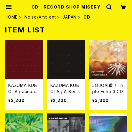
CD | RECORD SHOP MISERY
HOME
Noise/Ambient
JAPAN
CD
ITEM LIST
KAZUMA KUB
KAZUMA KUB
JOJO広重 / Tri
OTA / January
OTA / A Sens
ple Echo 3 CD
Thirty + Unea
e of Loss CD
¥2,200
¥2,200
¥3,300
siness CD