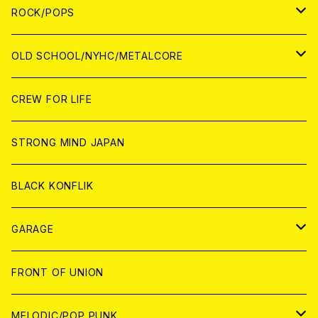
WORLD
ANALOG
CD
CD
WOLRD
JAPAN
ROCK/POPS
ANALOG
ANALOG
CD
CD
WORLD
JAPAN
OLD SCHOOL/NYHC/METALCORE
ANALOG
ANALOG
CD
CD
WORLD
JAPAN
CREW FOR LIFE
ANALOG
ANALOG
CD
CD
WORLD
STRONG MIND JAPAN
ANALOG
ANALOG
CD
BLACK KONFLIK
ANALOG
GARAGE
JAPAN
FRONT OF UNION
アナログ
WORLD
MELODIC/POP PUNK