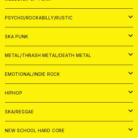
CD
アナログ
JAPAN
PSYCHO/ROCKABILLY/RUSTIC
CD
CD
WORLD
JAPAN
SKA PUNK
ANALOG
CD
CD
WORLD
JAPAN
METAL/THRASH METAL/DEATH METAL
ANALOG
ANALOG
CD
CD
WORLD
JAPAN
EMOTIONAL/INDIE ROCK
ANALOG
ANALOG
CD
CD
WORLD
JAPAN
HIPHOP
ANALOG
ANALOG
ANALOG
CD
WORLD
JAPAN
SKA/REGGAE
CD
ANALOG
CD
CD
WORLD
JAPAN
NEW SCHOOL HARD CORE