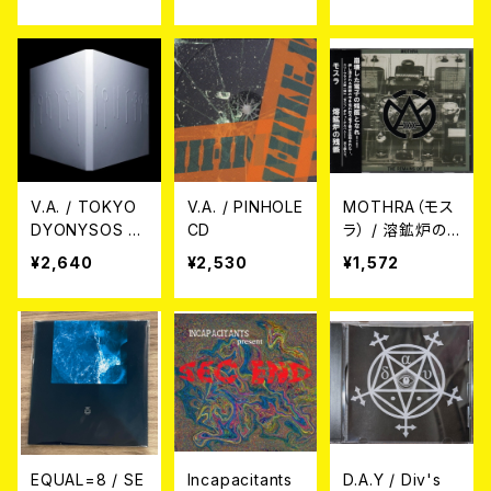
JAPANESE CD
V.A. / TOKYO
V.A. / PINHOLE
MOTHRA（モス
DYONYSOS C
CD
ラ） / 溶鉱炉の
D
残骸 CD
¥2,640
¥2,530
¥1,572
EQUAL=8 / SE
Incapacitants
D.A.Y / Div's