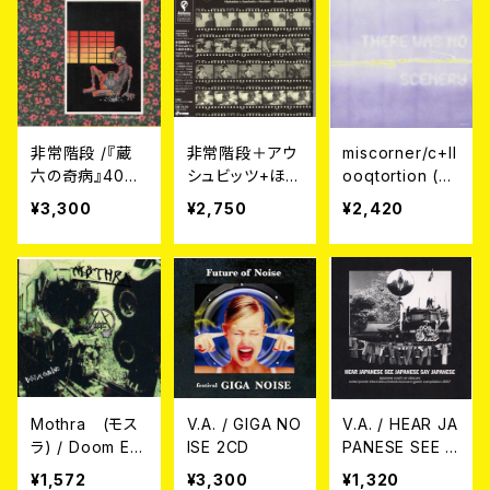
非常階段 /『蔵
非常階段＋アウ
miscorner/c+ll
六の奇病』40周
シュビッツ+ほぶ
ooqtortion (ミ
年リマスターエ
らきん / Answe
スコーナー・ル
¥3,300
¥2,750
¥2,420
ディション CD+
r 81 1981.4.19.
ークトーション)
DVD
Vol.1 CD
/ THERE WAS
NO SCENERY
CD
Mothra (モス
V.A. / GIGA NO
V.A. / HEAR JA
ラ) / Doom En
ISE 2CD
PANESE SEE J
gine CD
APANESE SAY
¥1,572
¥3,300
¥1,320