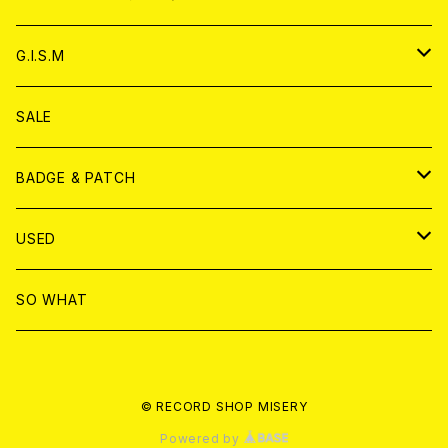
ANALOG
ANALOG
CD
アナログ
G.I.S.M
ANALOG
DVD
CD
SALE
T-shirt & WEAR
ANALOG
BADGE & PATCH
T-SHIRT & WEAR
BADGE
USED
DVD
PATCH
書籍
SO WHAT
カセットテープ
CD
© RECORD SHOP MISERY
書籍
ANALOG
Powered by