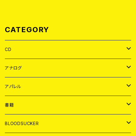
CATEGORY
CD
JAPAN
アナログ
WORLD
JAPAN
アパレル
７EP
WORLD
JAPAN
書籍
LP
7EP
T-shirt
WORLD
MAGAZINE
BLOODSUCKER