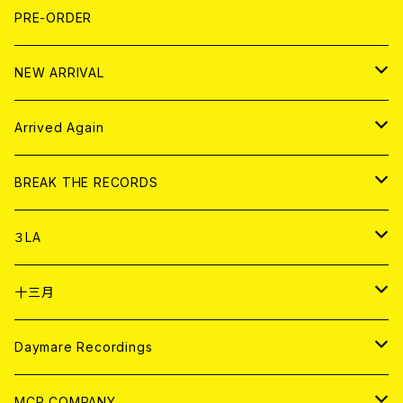
FLEXI
LP
HOOD
T-shirt
BOLLOCKS
写真集 (PHOTOBOOK)
CD
PRE-ORDER
10インチ
その他
HOOD
EL ZINE
アナログ
NEW ARRIVAL
その他
DOLL MAGAZINE (USED)
アパレル
CD
Arrived Again
書籍
アナログ
CD
BREAK THE RECORDS
DIGITAL CONTENTS
アナログ
CD
３LA
ANALOG
CD
十三月
アパレル
ANALOG
CD
Daymare Recordings
ANALOG
CD
MCR COMPANY