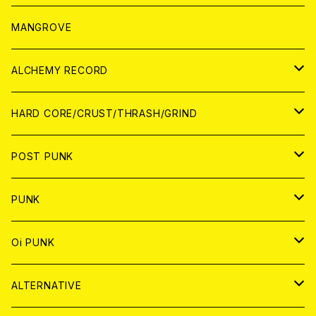
WORLD
アパレル
MANGROVE
PATCH
ALCHEMY RECORD
アナログ
CD
HARD CORE/CRUST/THRASH/GRIND
DIGITAL CONTENTS
ANALOG
JAPAN
POST PUNK
CD
WORLD
CD
PUNK
ANALOG
CD
JAPAN
ANALOG
JAPAN
Oi PUNK
CASSETTE TAPE
ANALOG
WORLD
JAPAN
CD
WORLD
JAPAN
ALTERNATIVE