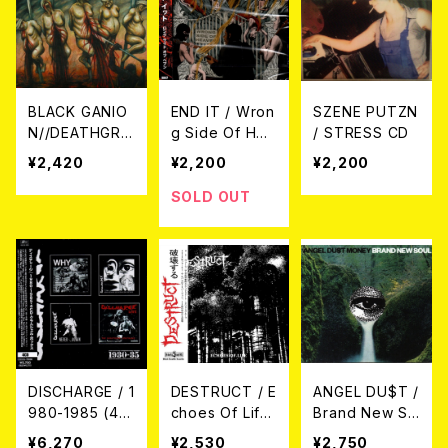
BLACK GANIO
END IT / Wron
SZENE PUTZN
N//DEATHGRA
g Side Of Hea
/ STRESS CD
VE / Split CD
ven CD
¥2,420
¥2,200
¥2,200
SOLD OUT
DISCHARGE / 1
DESTRUCT / E
ANGEL DU$T /
980-1985 (4C
choes Of Life
Brand New So
D Clamshell B
CD + Extra tra
ul CD
¥6,270
¥2,530
¥2,750