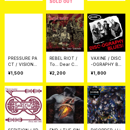
CD (DELUXE D
SOLD OUT
IGIPAK)
PRESSURE PA
REBEL RIOT /
VAXINE / DISC
CT / VISIONS
To... Dear Co
-OGRAPHY BL
OF TERROR +
mrade CD
UES！(CD)
¥1,500
¥2,200
¥1,800
3 BONUS TRA
CKS CD