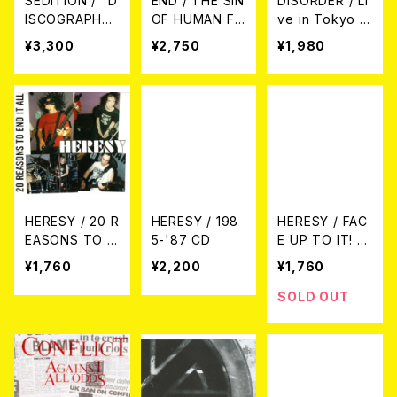
SEDITION / "D
END / THE SIN
DISORDER / Li
ISCOGRAPHY
OF HUMAN FR
ve in Tokyo 2
CIRCA 1989 / 1
AILTY (帯付き
002 CD (BREA
¥3,300
¥2,750
¥1,980
992" 2CD's
日本盤CD)
K THE RECOR
DS)
HERESY / 20 R
HERESY / 198
HERESY / FAC
EASONS TO E
5-'87 CD
E UP TO IT! E
ND IT ALL CD
XPANDED 30T
¥1,760
¥2,200
¥1,760
(BOSSTUAGE
H ANNIVERSA
盤)
RY EDITION(C
SOLD OUT
D)