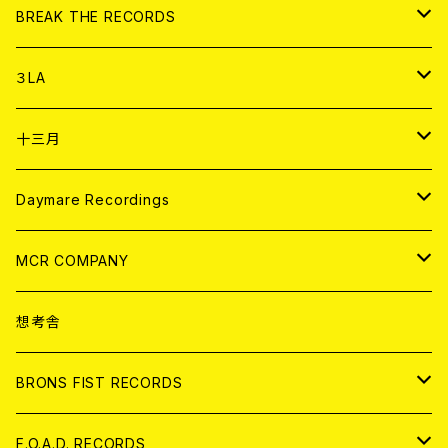
書籍
アナログ
CD
BREAK THE RECORDS
DIGITAL CONTENTS
アナログ
CD
３LA
ANALOG
CD
十三月
アパレル
ANALOG
CD
Daymare Recordings
ANALOG
CD
MCR COMPANY
ANALOG
CD
想考舎
アパレル
BRONS FIST RECORDS
ANALOG
CD
F.O.A.D. RECORDS