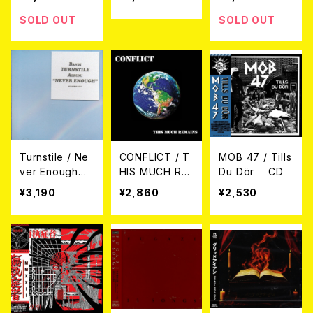
ox Set Editio
cks CD
n) 4CD
SOLD OUT
SOLD OUT
Turnstile / Ne
CONFLICT / T
MOB 47 / Tills
ver Enough
HIS MUCH RE
Du Dör CD
CD
MAINS (CD)
¥3,190
¥2,860
¥2,530