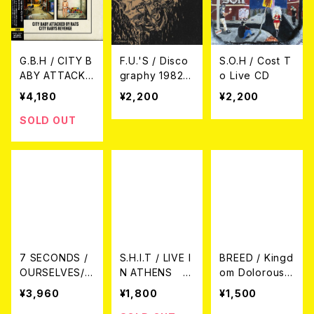
G.B.H / CITY B
F.U.'S / Disco
S.O.H / Cost T
ABY ATTACKE
graphy 1982-1
o Live CD
D BY RATS//CI
984 CD
¥4,180
¥2,200
¥2,200
TY BABYS RE
VENGE (国内盤
SOLD OUT
帯仕様/2CD)
7 SECONDS /
S.H.I.T / LIVE I
BREED / Kingd
OURSELVES//
N ATHENS
om Dolorous
SOULFORCE R
CD
CD
¥3,960
¥1,800
¥1,500
EVOLUTION 2