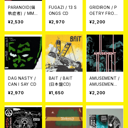
PARANOID(偏
FUGAZI / 13 S
GRIDIRON / P
執症者) / MMX
ONGS CD
OETRY FROM
XII -SINGLE C
PAIN CD
¥2,530
¥2,970
¥2,200
OLLECTION 2
022- (CD)
DAG NASTY /
BAIT / BAIT
AMUSEMENT /
CAN I SAY CD
(日本盤CD)
AMUSEMENT
CD
¥2,970
¥1,650
¥2,200