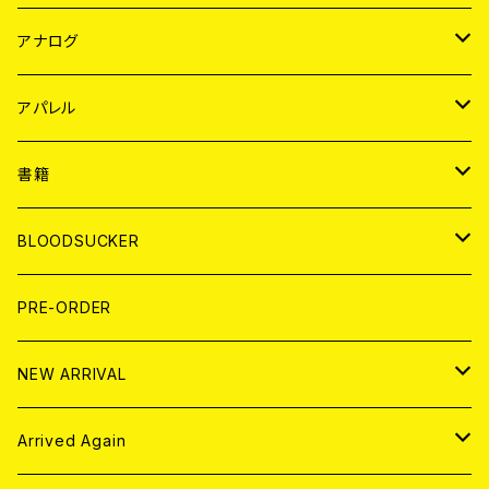
JAPAN
アナログ
WORLD
JAPAN
アパレル
７EP
WORLD
JAPAN
書籍
LP
7EP
T-shirt
WORLD
MAGAZINE
BLOODSUCKER
FLEXI
LP
HOOD
T-shirt
BOLLOCKS
写真集 (PHOTOBOOK)
CD
PRE-ORDER
10インチ
その他
HOOD
EL ZINE
アナログ
NEW ARRIVAL
その他
DOLL MAGAZINE (USED)
アパレル
CD
Arrived Again