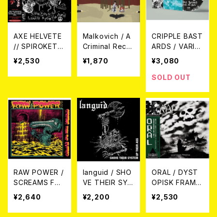
AXE HELVETE
Malkovich / A
CRIPPLE BAST
// SPIROKETE
Criminal Recor
ARDS / VARIA
/ SPLIT (CD)
d CD
NTE ALLA MO
¥2,530
¥1,870
¥3,080
RTE (2025 REI
SSUE CD)
SOLD OUT
RAW POWER /
languid / SHO
ORAL / DYST
SCREAMS FR
VE THEIR SYS
OPISK FRAMTI
OM THE GUT
TEM UP THEIR
D (CD)
¥2,640
¥2,200
¥2,530
TER (2025再プ
ASS CD
レスCD)