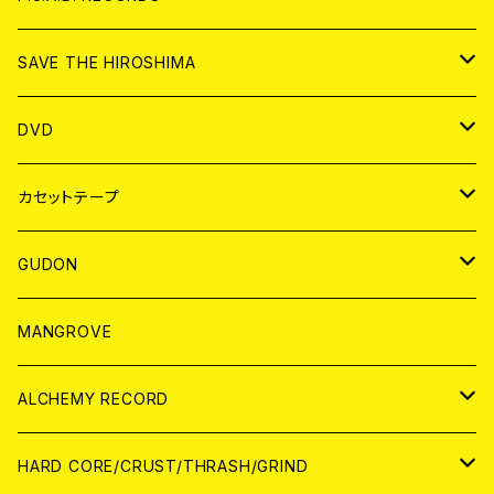
ANALOG
CD
SAVE THE HIROSHIMA
ANALOG
アパレル
DVD
BADGE
JAPAN
カセットテープ
WORLD
JAPAN
GUDON
WORLD
アパレル
MANGROVE
PATCH
ALCHEMY RECORD
アナログ
CD
HARD CORE/CRUST/THRASH/GRIND