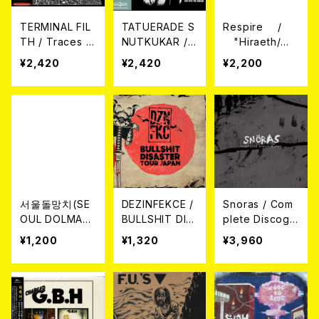
TERMINAL FIL
TATUERADE S
Respire /
TH / Traces T
NUTKUKAR /
"Hiraeth/失
owards Oblivi
Complete N
われた郷愁"
¥2,420
¥2,420
¥2,200
on ( LTD. 300)
oise 1982-198
CD
CD
6...In Gothenb
urg Everybod
y Can Hear Yo
u Scream CD
서울돌망치(SE
DEZINFEKCE /
Snoras / Com
OUL DOLMAN
BULLSHIT DIS
plete Discogr
GCHI) / 일기 E
ASTER TOUR
aphy 3CD BO
¥1,200
¥1,320
¥3,960
P(DIARY EP) C
JAPAN CD
X
D