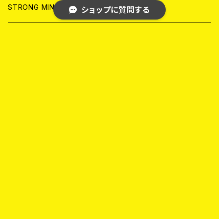
ANALOG
ANALOG
CD
CD
WORLD
STRONG MIND JAPAN
ショップに質問する
ANALOG
ANALOG
CD
BLACK KONFLIK
ANALOG
GARAGE
キーワードから探す
JAPAN
FRONT OF UNION
アナログ
WORLD
MELODIC/POP PUNK
カテゴリから探す
CD
アナログ
JAPAN
PSYCHO/ROCKABILLY/RUSTIC
Home
HARD CORE/CRUST/THRASH/GRIND
CD
CD
WORLD
JAPAN
SKA PUNK
WORLD
CD
ANALOG
CD
CD
CD
WORLD
JAPAN
METAL/THRASH METAL/DEATH METAL