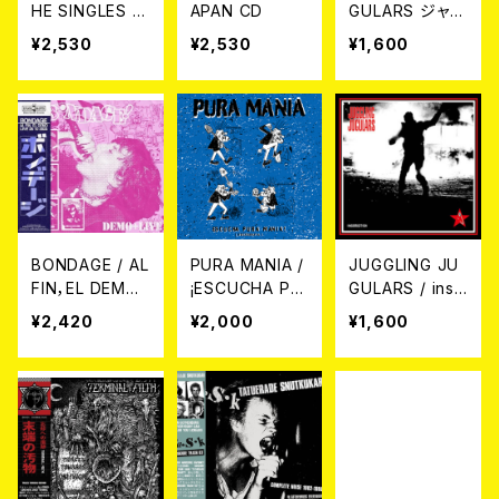
HE SINGLES C
APAN CD
GULARS ジャグ
OLLECTION (C
リング・ジャグラ
¥2,530
¥2,530
¥1,600
D)
ーズ / Thirst of
Hope 希望への
渇望 (CD)
BONDAGE / AL
PURA MANIA /
JUGGLING JU
FIN，EL DEMO+
¡ESCUCHA PU
GULARS / insu
LIVE (CD)
RA MANIA! CD
rrection CD
¥2,420
¥2,000
¥1,600