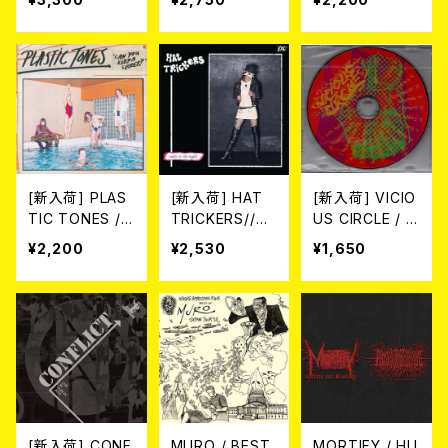
OR A BURNIN
ルヴィンズ・ウィ
021-2026 (DIG
G WORLD (帯
ズ・ナパーム・デ
IPACK CD)
付き国内盤CD)
ス / サヴェージ・
2026年6月3日
インペリアル・デ
発売！
ス・マーチ (帯・
解説付き国内盤
CD)
[新入荷] PLAS
[新入荷] HAT
[新入荷] VICIO
TIC TONES /
TRICKERS//DE
US CIRCLE / V
CAN YOU KEE
FIANCE / SPLI
ICIOUS CIRCL
¥2,200
¥2,530
¥1,650
P A SECRET?
T (CD)
E (CD)
(CD)
[新入荷] CONF
MURO / BEST
MORTIFY / HU