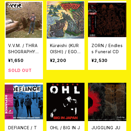
V.V.M. / THRA
Kürøishi (KUR
ZORN / Endles
SHOGRAPHY
OISHI) / EGOC
s Funeral CD
(SO FAR) CD
IDE OF THE W
¥1,650
¥2,200
¥2,530
ARMAD (CD)
SOLD OUT
DEFIANCE / T
OHL / BIG IN J
JUGGLING JU