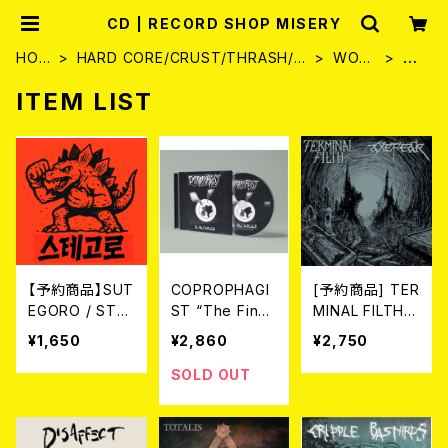
CD | RECORD SHOP MISERY
HOM
HARD CORE/CRUST/THRASH/G
WORL
C
E
RIND
D
D
ITEM LIST
【予約商品】SUT
COPROPHAGI
[予約商品] TER
EGORO / STR
ST “The Final
MINAL FILTH /
EET BATTLE
Defecation”
AXEFEAR - Spl
¥1,650
¥2,860
¥2,750
(CD)【8月8日発
(CD) 2026年7
it (CD) 2026年
売】
月下旬～8月頃
7月末発売
SOLD OUT
入荷予定