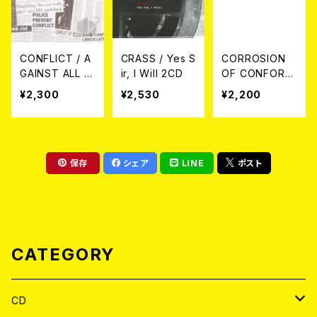
CONFLICT / A
CRASS / Yes S
CORROSION
GAINST ALL O
ir, I Will 2CD
OF CONFORMI
DDS CD
TY / ANIMOSI
¥2,300
¥2,530
¥2,200
TY CD(帯付き
日本盤仕様)
保存
シェア
LINE
ポスト
CATEGORY
CD