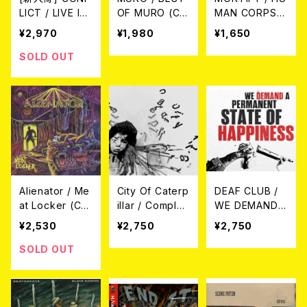
LICT / LIVE IN
OF MURO (C
MAN CORPSE
DUBLIN 2024
D)
ABUSE / Split
¥2,970
¥1,980
¥1,650
(CD)
CD
SOLD OUT
Alienator / Me
City Of Caterp
DEAF CLUB /
at Locker (C
illar / Complet
WE DEMAND
D)
e Discograph
A PERMANEN
¥2,530
¥2,750
¥2,750
y (帯付き日本盤
T STATE OF H
2CD)
APPINESS (日
SOLD OUT
本盤) CD