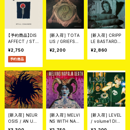
【予約商品】DIS
[新入荷] TOTA
[新入荷] CRIPP
AFFECT / STIL
LIS / GRIEFST
LE BASTARDS
L CHAINED (C
ATE (CD)
/ LA TUA FOT
¥2,750
¥2,200
¥2,860
D)【8月19日発
O SUL MARM
予約商品
売】
O (CD)
[新入荷] NEUR
[新入荷] MELVI
[新入荷] LEVEL
OSIS / AN UN
NS WITH NAP
/ volume1 DIS
DYING LOVE F
ALM DEATH メ
COGRAPHY 2
¥3,300
¥2,750
¥2,200