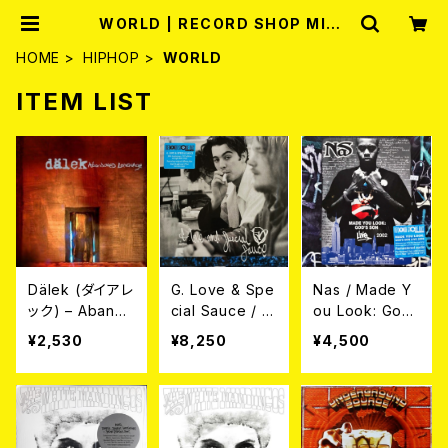
WORLD | RECORD SHOP MISE
RY
HOME
HIPHOP
WORLD
ITEM LIST
Dälek (ダイアレ
G. Love & Spe
Nas / Made Y
ック) – Abando
cial Sauce / G.
ou Look: Go
ned Language
Love & Specia
d's Son Live 2
¥2,530
¥8,250
¥4,500
(帯付き国内盤C
l Sauce (COL
002 LP
D)
OR VINYL/2xL
P)