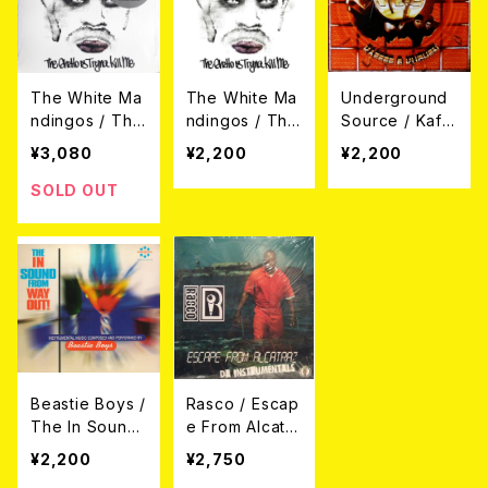
The White Ma
The White Ma
Underground
ndingos / The
ndingos / The
Source / Kaff
Ghetto Is Tryn
Ghetto Is Tryn
ee & Kuchen
¥3,080
¥2,200
¥2,200
a Kill Me (2LP/
a Kill Me (CD)
(2LP)
LTD. WHITE VI
SOLD OUT
NYL)
Beastie Boys /
Rasco / Escap
The In Sound
e From Alcatra
From Way Out!
z Da Instrume
¥2,200
¥2,750
(DIGIPACK C
ntals (2xLP)