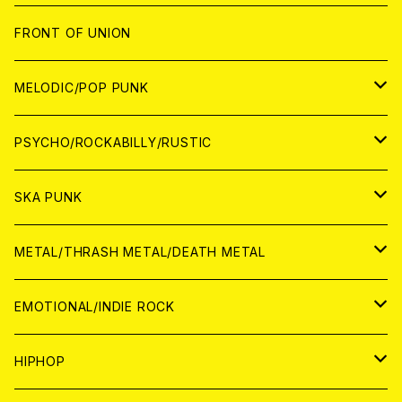
JAPAN
FRONT OF UNION
アナログ
WORLD
MELODIC/POP PUNK
CD
アナログ
JAPAN
PSYCHO/ROCKABILLY/RUSTIC
CD
CD
WORLD
JAPAN
SKA PUNK
ANALOG
CD
CD
WORLD
JAPAN
METAL/THRASH METAL/DEATH METAL
ANALOG
ANALOG
CD
CD
WORLD
JAPAN
EMOTIONAL/INDIE ROCK
ANALOG
ANALOG
CD
CD
WORLD
JAPAN
HIPHOP