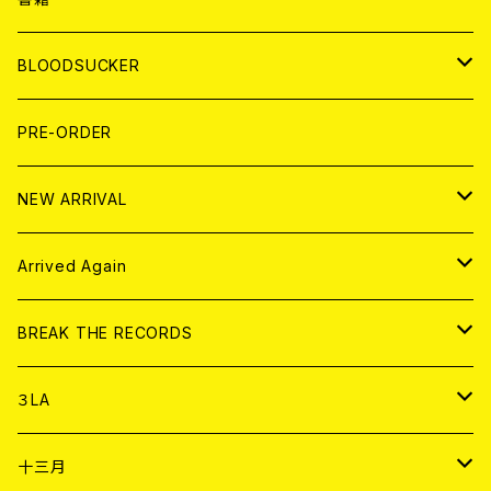
LP
7EP
T-shirt
WORLD
MAGAZINE
BLOODSUCKER
FLEXI
LP
HOOD
T-shirt
BOLLOCKS
写真集 (PHOTOBOOK)
CD
PRE-ORDER
10インチ
その他
HOOD
EL ZINE
アナログ
NEW ARRIVAL
その他
DOLL MAGAZINE (USED)
アパレル
CD
Arrived Again
書籍
アナログ
CD
BREAK THE RECORDS
DIGITAL CONTENTS
アナログ
CD
３LA
ANALOG
CD
十三月