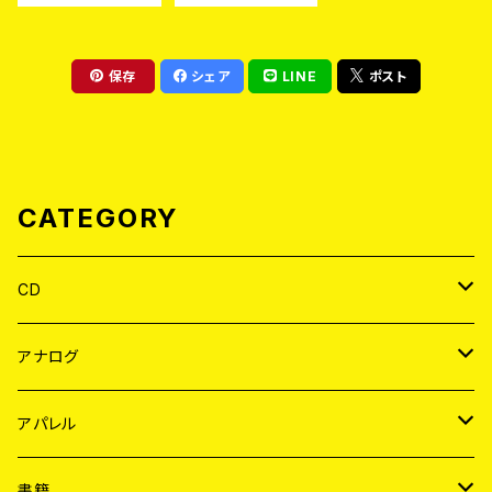
D)
保存
シェア
LINE
ポスト
CATEGORY
CD
JAPAN
アナログ
WORLD
JAPAN
アパレル
７EP
WORLD
JAPAN
書籍