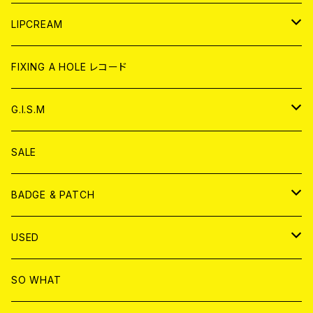
CD
WORLD
JAPAN
LIPCREAM
ANALOG
CD
CD
WORLD
CD
FIXING A HOLE レコード
ANALOG
ANALOG
CD
アナログ
G.I.S.M
ANALOG
DVD
CD
SALE
T-shirt & WEAR
ANALOG
BADGE & PATCH
T-SHIRT & WEAR
BADGE
USED
DVD
PATCH
書籍
SO WHAT