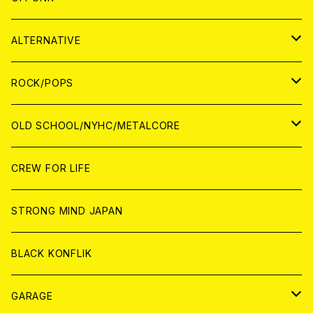
CASSETTE TAPE
ANALOG
WORLD
JAPAN
CD
WORLD
JAPAN
ALTERNATIVE
WORLD
ANALOG
CD
CD
WOLRD
JAPAN
ROCK/POPS
ANALOG
ANALOG
CD
CD
WORLD
JAPAN
OLD SCHOOL/NYHC/METALCORE
ANALOG
ANALOG
CD
CD
WORLD
JAPAN
CREW FOR LIFE
ANALOG
ANALOG
CD
CD
WORLD
STRONG MIND JAPAN
ANALOG
ANALOG
CD
BLACK KONFLIK
ANALOG
GARAGE