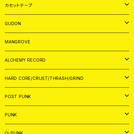
BADGE
JAPAN
カセットテープ
WORLD
JAPAN
GUDON
WORLD
アパレル
MANGROVE
PATCH
ALCHEMY RECORD
アナログ
CD
HARD CORE/CRUST/THRASH/GRIND
DIGITAL CONTENTS
ANALOG
JAPAN
POST PUNK
CD
WORLD
CD
PUNK
ANALOG
CD
JAPAN
ANALOG
JAPAN
Oi PUNK