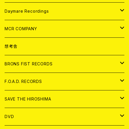
アパレル
ANALOG
CD
Daymare Recordings
ANALOG
CD
MCR COMPANY
ANALOG
CD
想考舎
アパレル
BRONS FIST RECORDS
ANALOG
CD
F.O.A.D. RECORDS
ANALOG
CD
SAVE THE HIROSHIMA
ANALOG
アパレル
DVD