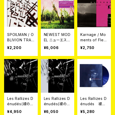
SPOILMAN / O
NEWEST MOD
Karnage / Mo
BLIVION TRAC
EL ニューエス
ments of Fleet
KS CD
ト・モデル / CR
ing Existence
¥2,200
¥6,006
¥2,750
OSSBREED PA
CD
RK 2LP
Les Rallizes D
Les Rallizes D
Les Rallizes D
énudés(裸のラ
énudés(裸のラ
énudés 裸の
リーズ) / 屋根
リーズ) / 屋根
ラリーズ / 屋根
¥4,950
¥6,050
¥5,280
裏 YaneUra Oc
裏 YaneUra Oc
裏 YaneUra Se