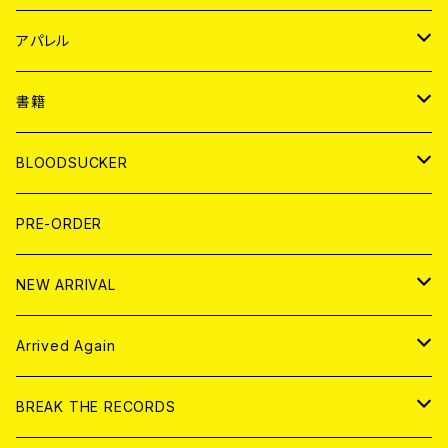
WORLD
JAPAN
アパレル
７EP
WORLD
JAPAN
書籍
LP
7EP
T-shirt
WORLD
MAGAZINE
BLOODSUCKER
FLEXI
LP
HOOD
T-shirt
BOLLOCKS
写真集 (PHOTOBOOK)
CD
PRE-ORDER
10インチ
その他
HOOD
EL ZINE
アナログ
NEW ARRIVAL
その他
DOLL MAGAZINE (USED)
アパレル
CD
Arrived Again
書籍
アナログ
CD
BREAK THE RECORDS