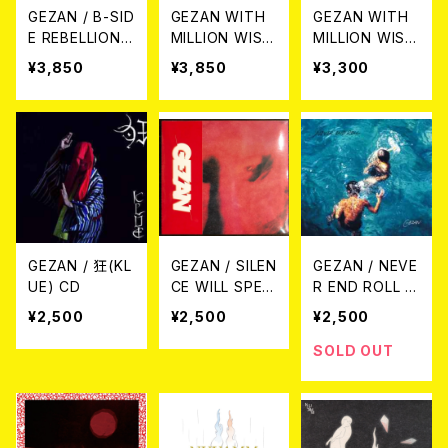
GEZAN / B-SID
GEZAN WITH
GEZAN WITH
E REBELLION L
MILLION WISH
MILLION WISH
P
COLLECTIVE /
COLLECTIVE /
¥3,850
¥3,850
¥3,300
あのち LP
あのち CD
GEZAN / 狂(KL
GEZAN / SILEN
GEZAN / NEVE
UE) CD
CE WILL SPEA
R END ROLL C
K CD
D
¥2,500
¥2,500
¥2,500
SOLD OUT