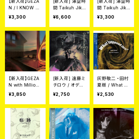
【新入荷】GEZA
[新入荷] 滞空時
[新入荷] 滞空時
N / I KNOW H
間 Taikuh Jika
間 Taikuh Jika
OW NOW (C
ng / 鳥 (2LP)
ng / 鳥 (CD)
¥3,300
¥6,600
¥3,300
D)
【新入荷】GEZA
[新入荷] 遠藤ミ
灰野敬二 ・田村
N with Million
チロウ / オデッ
夏樹 / What ha
Wish Collectiv
セイ・1985・SEX
ppened ther
¥3,850
¥2,750
¥2,530
e / i ai e.p. 12E
(CD)
e? CD
P