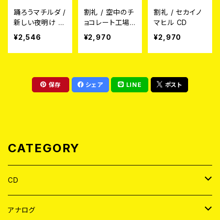
踊ろうマチルダ /
割礼 / 空中のチ
割礼 / セカイノ
新しい夜明け C
ョコレート工場
マヒル CD
D
CD
¥2,546
¥2,970
¥2,970
保存
シェア
LINE
ポスト
CATEGORY
CD
JAPAN
アナログ