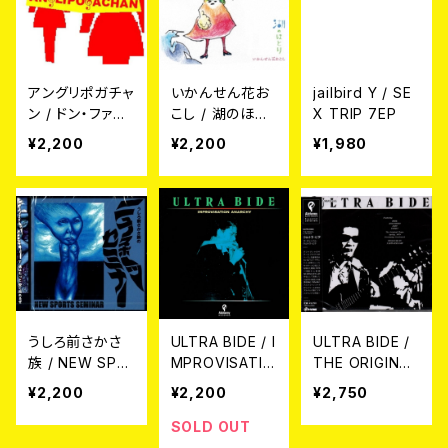
アングリポガチャ
いかんせん花お
jailbird Y / SE
ン / ドン・ファン・
こし / 湖のほと
X TRIP 7EP
ミュージック201
り CD
¥2,200
¥2,200
¥1,980
0 CD
うしろ前さかさ
ULTRA BIDE / I
ULTRA BIDE /
族 / NEW SPO
MPROVISATIO
THE ORIGINAL
RTS SEMMINA
N ANARCHY C
ULTRA BIDE
¥2,200
¥2,200
¥2,750
R / うしろ前さか
D
CD
さ族のニュース
SOLD OUT
ポーツセミナー