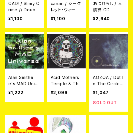
OAD! / Slimy C
canan / シーク
あつひろし / 大
rime // Double
レット・ウィーク
誤算 CD
Bind 7EP
エンド 7EP(pict
¥1,100
¥1,100
¥2,640
ure)
Alan Smithe
Acid Mothers
AOZOA / Dot I
e's MAD Univ
Temple & The
n The Circle C
erse / Alan Sm
Cosmic Infern
D
¥1,222
¥2,096
¥1,047
ithee's MAD U
o / Chaos Unf
niverse CD
orgiven Kisse
SOLD OUT
s or Grateful
Dead Kenned
ys CD