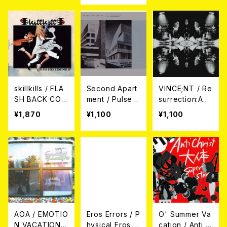
CD
skillkills / FLA
Second Apart
VINCE;NT / Re
SH BACK CON
ment / Pulse
surrection:Ax/
TINUE EP 7EP
Wave 7EP＋D
Ex 7EP
¥1,870
¥1,100
¥1,100
L CODE
AOA / EMOTIO
Eros Errors / P
O' Summer Va
N VACATION
hysical Eros C
cation / Anti C