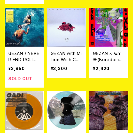
GEZAN / NEVE
GEZAN with Mi
GEZAN × ∈Y
R END ROLL
llion Wish Coll
∋(Boredoms)
【RSD DROPS
ective /マヒト
/ GZN RMX 12
¥3,850
¥3,300
¥2,420
2021.06.12】LP
ゥ・ザ・ピーポー
EP
/ MARS89 - 萃
SOLD OUT
点 / アンダーマ
ン 灰と鉄のバラ
ッド 12EP