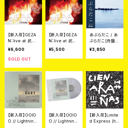
【新入荷】GEZA
【新入荷】GEZA
あぶらだこ / あ
N：live at 武道
N：live at 武道
ぶらだこ[舟盤]
館 (Blu-ray)
館 (DVD)
(LP)
¥6,600
¥5,500
¥3,850
SOLD OUT
【新入荷】OOIO
【新入荷】OOIO
【新入荷】Limite
O // Lightning
O // Lightning
d Express (ha
Bolt / THE HO
Bolt / The Hor
s gone?) / CIE