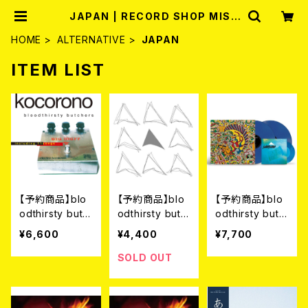
JAPAN | RECORD SHOP MISE
RY
HOME
ALTERNATIVE
JAPAN
ITEM LIST
【予約商品】blo
【予約商品】blo
【予約商品】blo
odthirsty butc
odthirsty butc
odthirsty butc
hers - kocoro
hers / 「△」SA
hers / 未完成+
¥6,600
¥4,400
¥7,700
no【完全盤】(2L
NKAKU+2 (LP)
「△」サンカク(2
P重量盤) 【10月
【8月26日発売】
LP+7") 【8月26
SOLD OUT
23日発売】
日発売】