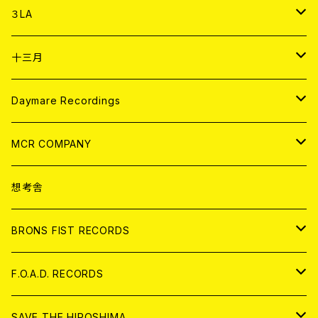
DIGITAL CONTENTS
アナログ
CD
３LA
ANALOG
CD
十三月
アパレル
ANALOG
CD
Daymare Recordings
ANALOG
CD
MCR COMPANY
ANALOG
CD
想考舎
アパレル
BRONS FIST RECORDS
ANALOG
CD
F.O.A.D. RECORDS
ANALOG
CD
SAVE THE HIROSHIMA