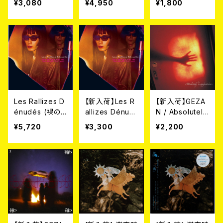
¥3,080
¥4,950
¥1,800
RIZON SPIRAL
izon Spirals //
N ARANAS
S//THE HORIZ
The Horizon
(7")
ON VIRAL (C
Viral(帯付き国
D)
内仕様・Metalli
c Silver LP)
Les Rallizes D
【新入荷】Les R
【新入荷】GEZA
énudés (裸の
allizes Dénud
N / Absolutely
ラリーズ) / Dis
és (裸のラリー
Imagination （2
¥5,720
¥3,300
¥2,200
que 4 - ‘76 St
ズ) / Disque 4
ndプレス）7イン
udio et Live -
- ‘76 Studio e
チ＋DLコード
LP（カラー・ヴァ
t Live - CD
イナル）