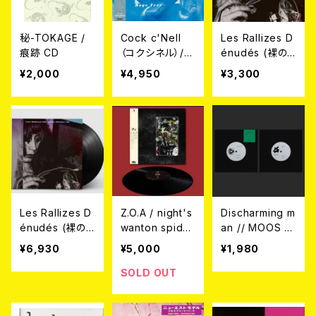
秘-TOKAGE /
Cock c'Nell
Les Rallizes D
痕跡 CD
（コクシネル）/ B
énudés (裸の
oys Tree L
ラリーズ) / 拾得
¥2,000
¥4,950
¥3,300
P
Jittoku ’76 CD
Les Rallizes D
Z.O.A / night's
Discharming m
énudés (裸の
wanton spider
an // MOOS /
ラリーズ) / 拾得
LP
Discharming m
¥6,930
¥5,000
¥1,980
Jittoku ’76 2L
an / MOOS spl
P
it 7EP / mp3フ
SOLD OUT
ァイルQR封入