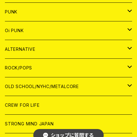
CD
WORLD
CD
PUNK
ANALOG
CD
JAPAN
ANALOG
JAPAN
Oi PUNK
CASSETTE TAPE
ANALOG
WORLD
JAPAN
CD
WORLD
JAPAN
ALTERNATIVE
WORLD
ANALOG
CD
CD
WOLRD
JAPAN
ROCK/POPS
ANALOG
ANALOG
CD
CD
WORLD
JAPAN
OLD SCHOOL/NYHC/METALCORE
ANALOG
ANALOG
CD
CD
WORLD
JAPAN
CREW FOR LIFE
ANALOG
ANALOG
CD
CD
WORLD
STRONG MIND JAPAN
ショップに質問する