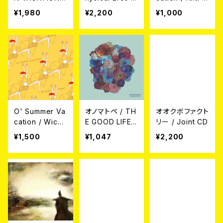
CD
D
hrist 大体 Sup
¥1,980
¥2,200
¥1,000
er Star CD
O' Summer Va
オノマトペ / TH
オオクボファクト
cation / Wicke
E GOOD LIFE
リー / Joint CD
d Heart CD
CD
¥1,500
¥1,047
¥2,200