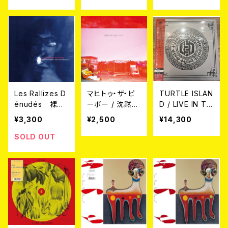
t.’80 2CD
t.’80 2LP
pt.'80 LP
Les Rallizes D
マヒトゥ・ザ・ピ
TURTLE ISLAN
énudés 裸の
ーポー / 沈黙の
D / LIVE IN TU
ラリーズ / 屋根
次に美しい日々
RTLE ISLAND
¥3,300
¥2,500
¥14,300
裏 YaneUra Se
CD
(3LP)
pt.'80 - CD
SOLD OUT