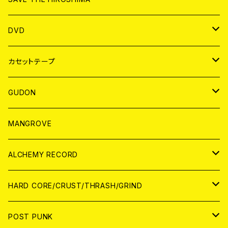
ANALOG
アパレル
DVD
BADGE
JAPAN
カセットテープ
WORLD
JAPAN
GUDON
WORLD
アパレル
MANGROVE
PATCH
ALCHEMY RECORD
アナログ
CD
HARD CORE/CRUST/THRASH/GRIND
DIGITAL CONTENTS
ANALOG
JAPAN
POST PUNK