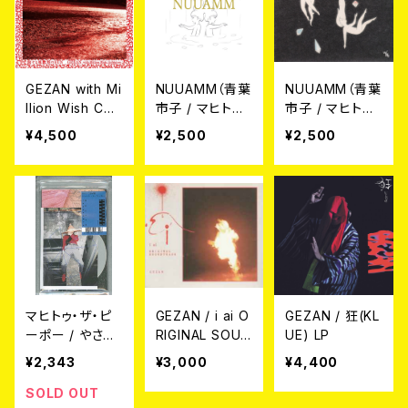
GEZAN with Mi
NUUAMM（青葉
NUUAMM（青葉
llion Wish Coll
市子 / マヒトゥ・
市子 / マヒトゥ・
ective / 旅する
ザ・ピーポー）/
ザ・ピーポー) /
¥4,500
¥2,500
¥2,500
複数形のSUN
NUUAMM CD
w/ave CD
DVD
マヒトゥ・ザ・ピ
GEZAN / i ai O
GEZAN / 狂(KL
ーポー / やさし
RIGINAL SOUN
UE) LP
い哺乳類 CD
DTRACK CD
¥2,343
¥3,000
¥4,400
SOLD OUT