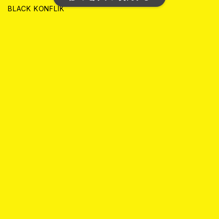
ANALOG
ANALOG
CD
BLACK KONFLIK
ANALOG
GARAGE
キーワードから探す
JAPAN
FRONT OF UNION
アナログ
WORLD
MELODIC/POP PUNK
CD
アナログ
JAPAN
PSYCHO/ROCKABILLY/RUSTIC
カテゴリから探す
CD
CD
WORLD
JAPAN
SKA PUNK
Home
ALTERNATIVE
JAPAN
ANALOG
CD
CD
WORLD
JAPAN
CD
METAL/THRASH METAL/DEATH METAL
アナログ
ANALOG
ANALOG
CD
CD
WORLD
JAPAN
EMOTIONAL/INDIE ROCK