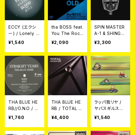
ECCY (エクシ
tha BOSS feat.
SPIN MASTER
ー) / Lonely Pl
You The Rock
A-1 & SHING02
anet feat. ある
★ & DJ Yas /
/ 246911 LP
¥1,540
¥2,090
¥3,300
ぱちかぶと//Blo
44 Years Old
od feat. 泉まく
7EP
ら 7EP
THA BLUE HE
THA BLUE HE
ラッパ我リヤ /
RB//O.N.O / S
RB / TOTAL 3L
ヤバスギルスキ
TRAIGHT YEA
P
ル Pt. 4 (12"E
¥1,760
¥4,400
¥1,540
RS 12EP
P)