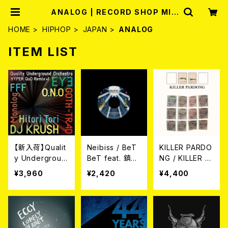
ANALOG | RECORD SHOP MIS
ERY
HOME
HIPHOP
JAPAN
ANALOG
ITEM LIST
【新入荷】Qualit
Neibiss / BeT
KILLER PARDO
y Undergroun
BeT feat. 鎮座
NG / KILLER P
d Orchestra /
DOPENESS, C
ARDONG LP
¥3,960
¥2,420
¥4,400
HYPER QuO R
ampanella | 4
emix +1 (12")
season feat. C
ampanella (Bu
ngo Remix)
(7")