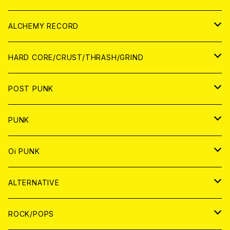
PATCH
ALCHEMY RECORD
アナログ
CD
HARD CORE/CRUST/THRASH/GRIND
DIGITAL CONTENTS
ANALOG
JAPAN
POST PUNK
CD
WORLD
CD
PUNK
ANALOG
CD
JAPAN
ANALOG
JAPAN
Oi PUNK
CASSETTE TAPE
ANALOG
WORLD
JAPAN
CD
WORLD
JAPAN
ALTERNATIVE
WORLD
ANALOG
CD
CD
WOLRD
JAPAN
ROCK/POPS