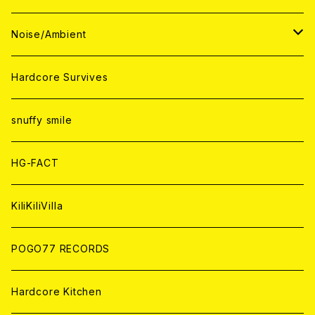
ANALOG
ANALOG
CD
CD
WORLD
JAPAN
Noise/Ambient
ANALOG
ANALOG
CD
CD
WORLD
JAPAN
Hardcore Survives
ANALOG
ANALOG
CD
CD
WORLD
snuffy smile
ANALOG
ANALOG
CD
HG-FACT
ANALOG
KiliKiliVilla
POGO77 RECORDS
Hardcore Kitchen