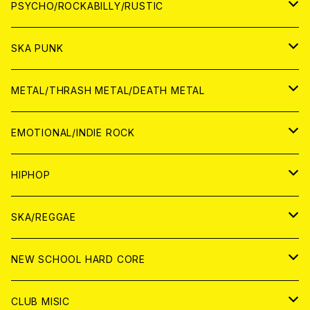
CD
アナログ
JAPAN
PSYCHO/ROCKABILLY/RUSTIC
CD
CD
WORLD
JAPAN
SKA PUNK
ANALOG
CD
CD
WORLD
JAPAN
METAL/THRASH METAL/DEATH METAL
ANALOG
ANALOG
CD
CD
WORLD
JAPAN
EMOTIONAL/INDIE ROCK
ANALOG
ANALOG
CD
CD
WORLD
JAPAN
HIPHOP
ANALOG
ANALOG
ANALOG
CD
WORLD
JAPAN
SKA/REGGAE
CD
ANALOG
CD
CD
WORLD
JAPAN
NEW SCHOOL HARD CORE
ANALOG
ANALOG
CD
CD
WORLD
JAPAN
CLUB MISIC