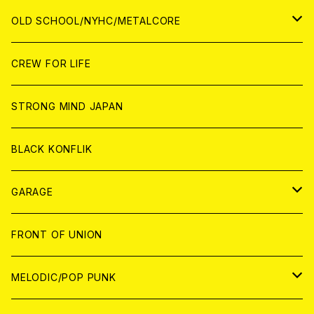
ANALOG
ANALOG
CD
CD
WORLD
JAPAN
OLD SCHOOL/NYHC/METALCORE
ANALOG
ANALOG
CD
CD
WORLD
JAPAN
CREW FOR LIFE
ANALOG
ANALOG
CD
CD
WORLD
STRONG MIND JAPAN
ANALOG
ANALOG
CD
BLACK KONFLIK
ANALOG
GARAGE
JAPAN
FRONT OF UNION
アナログ
WORLD
MELODIC/POP PUNK