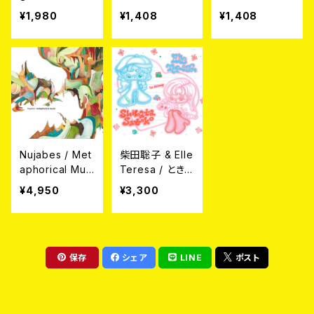
h You (7"EP)
P)
P)
¥1,980
¥1,408
¥1,408
Nujabes / Met
柴田聡子 & Elle
aphorical Musi
Teresa / とき
c (2LP)
めき探偵 feat.
¥4,950
¥3,300
Le Makeup [Pi
nk Vinyl](12")
保存
シェア
LINE
ポスト