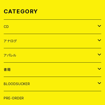
CATEGORY
CD
JAPAN
アナログ
WORLD
JAPAN
アパレル
７EP
WORLD
JAPAN
書籍
LP
7EP
T-shirt
WORLD
MAGAZINE
BLOODSUCKER
FLEXI
LP
HOOD
T-shirt
BOLLOCKS
写真集 (PHOTOBOOK)
CD
PRE-ORDER