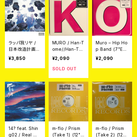
ラッパ我リヤ /
MURO / Han-T
Muro – Hip Ho
日本改造計画
ome//Han-To
p Band (7"EP/
(3LP)
me(Flutement
※RSD DROPS
¥3,850
¥2,090
¥2,090
al) ※RSD DRO
限定商品※)
PS 限定商品※
SOLD OUT
(7"EP)
14? feat. Shin
m-flo / Prism
m-flo / Prism
g02 / Real Wit
(Take 1) (12"E
(Take 2) (12"E