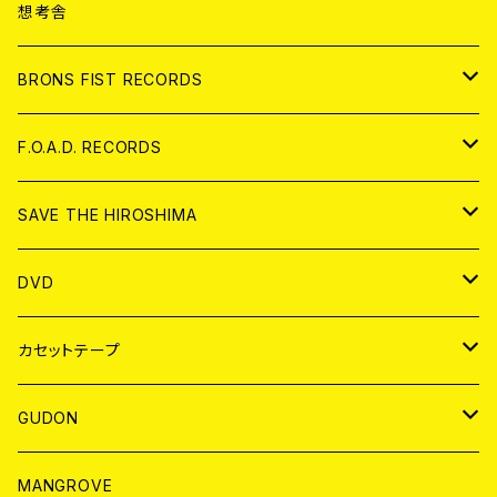
ANALOG
CD
想考舎
アパレル
BRONS FIST RECORDS
ANALOG
CD
F.O.A.D. RECORDS
ANALOG
CD
SAVE THE HIROSHIMA
ANALOG
アパレル
DVD
BADGE
JAPAN
カセットテープ
WORLD
JAPAN
GUDON
WORLD
アパレル
MANGROVE