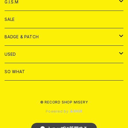
CD
アナログ
G.I.S.M
ANALOG
DVD
CD
SALE
T-shirt & WEAR
ANALOG
BADGE & PATCH
T-SHIRT & WEAR
BADGE
USED
DVD
PATCH
書籍
SO WHAT
カセットテープ
CD
© RECORD SHOP MISERY
書籍
ANALOG
Powered by