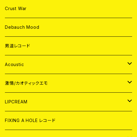
Crust War
Debauch Mood
男道レコード
Acoustic
JAPAN
激情/カオティックエモ
CD
WORLD
JAPAN
LIPCREAM
ANALOG
CD
CD
WORLD
CD
FIXING A HOLE レコード
ANALOG
ANALOG