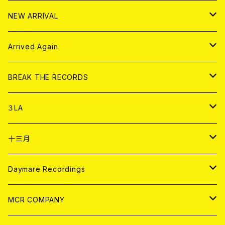
10インチ
その他
HOOD
EL ZINE
アナログ
NEW ARRIVAL
その他
DOLL MAGAZINE (USED)
アパレル
CD
Arrived Again
書籍
アナログ
CD
BREAK THE RECORDS
DIGITAL CONTENTS
アナログ
CD
３LA
ANALOG
CD
十三月
アパレル
ANALOG
CD
Daymare Recordings
ANALOG
CD
MCR COMPANY