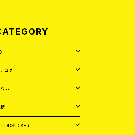
CATEGORY
D
APAN
アナログ
ORLD
APAN
パレル
EP
ORLD
APAN
書籍
P
EP
shirt
ORLD
AGAZINE
LOODSUCKER