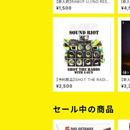
【新入荷】RAW//F.U.//NO REST
[新入
/ 3way split EP ハード ラック
-20t
¥1,500
¥4,
ダンス (CD)
on- 
【予約商品】SHOT THE RADIO
【新入
WITH A GUN / SOUND RIOT
W N
¥2,500
¥3,
(CD)【8月８日発売】
セール中の商品