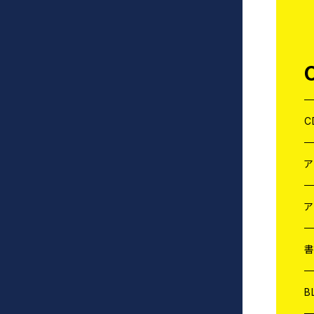
C
J
W
J
ア
７
W
J
L
7
T-
W
M
B