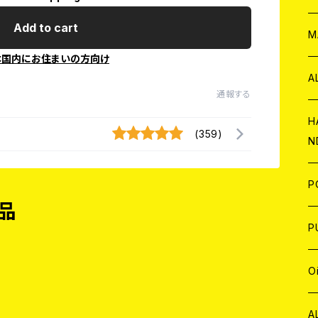
Add to cart
W
ア
M
本国内にお住まいの方向け
P
A
通報する
C
H
(359)
N
D
A
J
P
品
C
W
C
P
A
C
J
A
J
O
C
A
W
J
C
W
J
A