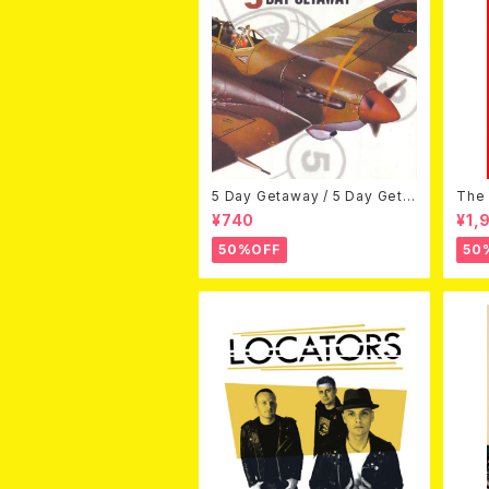
5 Day Getaway / 5 Day Geta
The 
way (CDEP)
Bey
¥740
¥1,
50%OFF
50