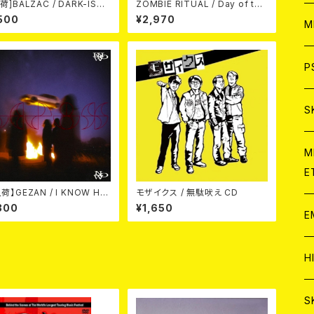
荷]BALZAC / DARK-ISM
ZOMBIE RITUAL / Day of the
h Anniversary Compilati
Zombie Demons
500
¥2,970
ア
W
M
(2CD)
C
ア
J
P
C
C
W
J
S
A
C
C
W
J
M
E
A
A
C
C
荷】GEZAN / I KNOW HO
モザイクス / 無駄吠え CD
W
OW (CD)
300
¥1,650
J
E
A
A
C
C
W
J
H
A
A
A
C
W
J
S