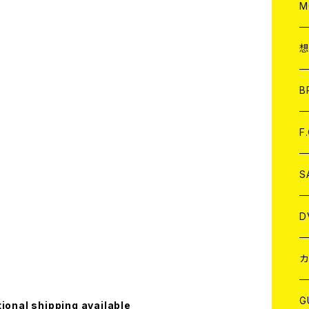
A
C
M
A
C
ア
B
A
C
F
A
C
S
A
ア
D
B
J
カ
W
J
G
tional shipping available