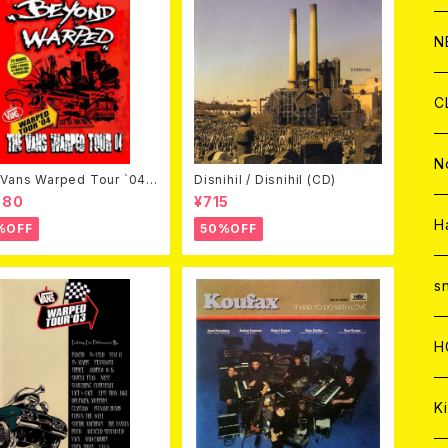
C
A
C
C
W
J
N
A
A
C
C
W
J
C
A
A
C
C
W
J
N
Vans Warped Tour `04
Disnihil / Disnihil (CD)
ond Warped (国内盤DVD)
980
¥715
A
A
C
C
W
J
H
%OFF
50%OFF
A
A
C
C
W
s
A
A
C
H
A
Ki