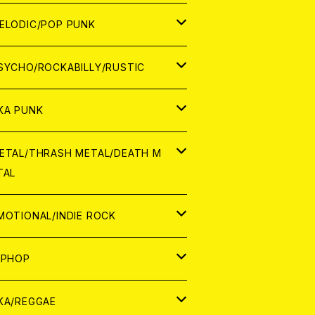
ナログ
ORLD
ELODIC/POP PUNK
D
ナログ
APAN
SYCHO/ROCKABILLY/RUSTIC
D
D
ORLD
APAN
KA PUNK
NALOG
D
D
ORLD
APAN
ETAL/THRASH METAL/DEATH M
TAL
NALOG
NALOG
D
D
ORLD
APAN
MOTIONAL/INDIE ROCK
NALOG
NALOG
D
D
ORLD
APAN
IPHOP
NALOG
NALOG
NALOG
D
ORLD
APAN
KA/REGGAE