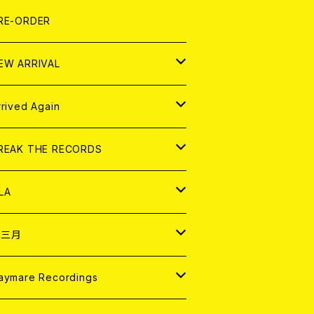
LEXI
P
OOD
shirt
OLLOCKS
真集 (PHOTOBOOK)
D
RE-ORDER
0インチ
の他
OOD
L ZINE
アナログ
EW ARRIVAL
の他
OLL MAGAZINE (USED)
パレル
D
rrived Again
書籍
アナログ
D
REAK THE RECORDS
IGITAL CONTENTS
アナログ
D
LA
NALOG
D
十三月
パレル
NALOG
D
aymare Recordings