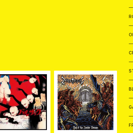
W
A
C
C
W
J
R
A
A
C
C
W
J
O
A
A
C
C
W
J
C
品
A
A
C
C
W
S
A
A
C
B
A
G
J
F