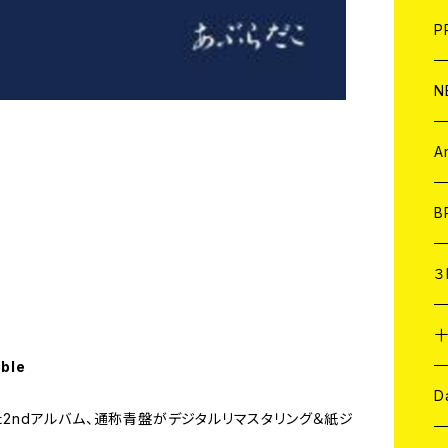
F
L
H
T-
B
写
C
P
1
そ
H
E
N
そ
D
ア
C
A
C
B
D
C
３
A
C
able
ア
A
C
D
れた2ndアルバム、通称青盤がデジタルリマスタリング＆紙ジ