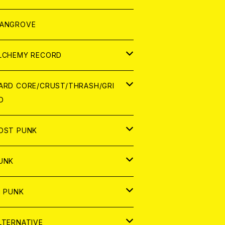
ORLD
パレル
ANGROVE
ATCH
LCHEMY RECORD
アナログ
D
ARD CORE/CRUST/THRASH/GRI
D
IGITAL CONTENTS
NALOG
APAN
OST PUNK
D
ORLD
D
UNK
NALOG
D
APAN
NALOG
APAN
i PUNK
ASSETTE TAPE
NALOG
ORLD
APAN
D
ORLD
APAN
LTERNATIVE