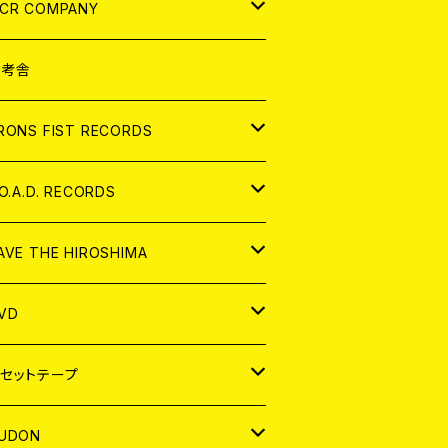
NALOG
D
CR COMPANY
NALOG
D
想考舎
パレル
RONS FIST RECORDS
NALOG
D
.O.A.D. RECORDS
NALOG
D
AVE THE HIROSHIMA
NALOG
パレル
VD
ADGE
APAN
セットテープ
ORLD
APAN
UDON