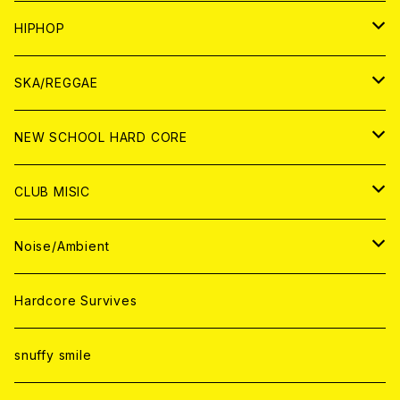
ANALOG
ANALOG
CD
CD
WORLD
JAPAN
HIPHOP
ANALOG
ANALOG
ANALOG
CD
WORLD
JAPAN
SKA/REGGAE
CD
ANALOG
CD
CD
WORLD
JAPAN
NEW SCHOOL HARD CORE
ANALOG
ANALOG
CD
CD
WORLD
JAPAN
CLUB MISIC
ANALOG
ANALOG
CD
CD
WORLD
JAPAN
Noise/Ambient
ANALOG
ANALOG
CD
CD
WORLD
JAPAN
Hardcore Survives
ANALOG
ANALOG
CD
CD
WORLD
snuffy smile