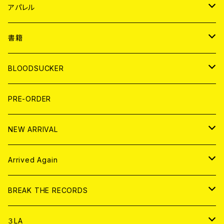
WORLD
JAPAN
アパレル
７EP
WORLD
JAPAN
書籍
LP
7EP
T-shirt
WORLD
MAGAZINE
BLOODSUCKER
FLEXI
LP
HOOD
T-shirt
BOLLOCKS
写真集 (PHOTOBOOK)
CD
PRE-ORDER
10インチ
その他
HOOD
EL ZINE
アナログ
NEW ARRIVAL
その他
DOLL MAGAZINE (USED)
アパレル
CD
Arrived Again
書籍
アナログ
CD
BREAK THE RECORDS
DIGITAL CONTENTS
アナログ
CD
３LA