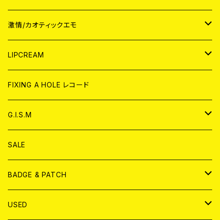
JAPAN
激情/カオティックエモ
CD
WORLD
JAPAN
LIPCREAM
ANALOG
CD
CD
WORLD
CD
FIXING A HOLE レコード
ANALOG
ANALOG
CD
アナログ
G.I.S.M
ANALOG
DVD
CD
SALE
T-shirt & WEAR
ANALOG
BADGE & PATCH
T-SHIRT & WEAR
BADGE
USED