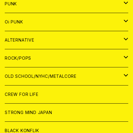
CD
WORLD
CD
PUNK
ANALOG
CD
JAPAN
ANALOG
JAPAN
Oi PUNK
CASSETTE TAPE
ANALOG
WORLD
JAPAN
CD
WORLD
JAPAN
ALTERNATIVE
WORLD
ANALOG
CD
CD
WOLRD
JAPAN
ROCK/POPS
ANALOG
ANALOG
CD
CD
WORLD
JAPAN
OLD SCHOOL/NYHC/METALCORE
ANALOG
ANALOG
CD
CD
WORLD
JAPAN
CREW FOR LIFE
ANALOG
ANALOG
CD
CD
WORLD
STRONG MIND JAPAN
ANALOG
ANALOG
CD
BLACK KONFLIK