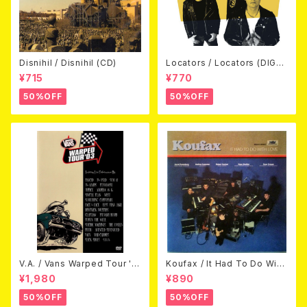
Disnihil / Disnihil (CD)
Locators / Locators (DIGPA
CK CD)
¥715
¥770
50%OFF
50%OFF
V.A. / Vans Warped Tour '0
Koufax / It Had To Do With
3 (DVD)
Love (CD)
¥1,980
¥890
50%OFF
50%OFF