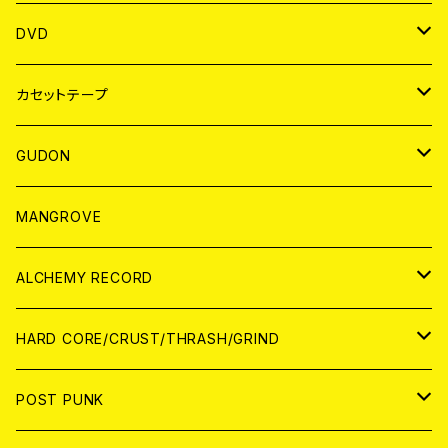
ANALOG
アパレル
DVD
BADGE
JAPAN
カセットテープ
WORLD
JAPAN
GUDON
WORLD
アパレル
MANGROVE
PATCH
ALCHEMY RECORD
アナログ
CD
HARD CORE/CRUST/THRASH/GRIND
DIGITAL CONTENTS
ANALOG
JAPAN
POST PUNK