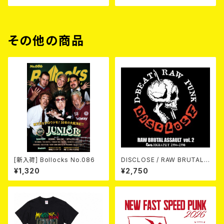
その他の商品
[新入荷] Bollocks No.086
DISCLOSE / RAW BRUTAL
ASSAULT Vol.2 : DISCOGR
¥1,320
¥2,750
APHY 1994-1998 (2CD)