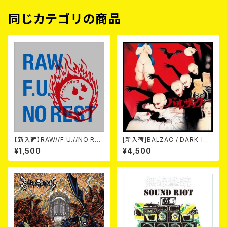
同じカテゴリの商品
【新入荷】RAW//F.U.//NO RES
[新入荷]BALZAC / DARK-IS
T / 3way split EP ハード ラッ
M -20th Anniversary Comp
¥1,500
¥4,500
ク ダンス (CD)
ilation- (2CD)