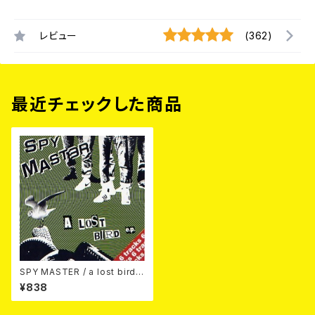
レビュー
(362)
最近チェックした商品
SPY MASTER / a lost bird 7
EP
¥838