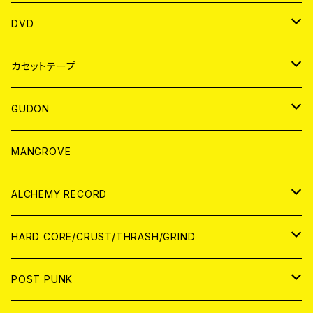
ANALOG
アパレル
DVD
BADGE
JAPAN
カセットテープ
WORLD
JAPAN
GUDON
WORLD
アパレル
MANGROVE
PATCH
ALCHEMY RECORD
アナログ
CD
HARD CORE/CRUST/THRASH/GRIND
DIGITAL CONTENTS
ANALOG
JAPAN
POST PUNK