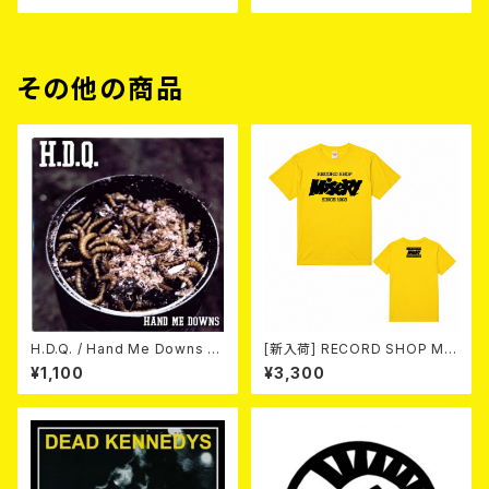
その他の商品
H.D.Q. / Hand Me Downs (C
[新入荷] RECORD SHOP MIS
OLORVINYL/7”EP)
ERY / 33th anniversary T-s
¥1,100
¥3,300
hirts (yellow ②)