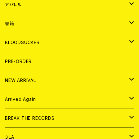
WORLD
JAPAN
アパレル
７EP
WORLD
JAPAN
書籍
LP
7EP
T-shirt
WORLD
MAGAZINE
BLOODSUCKER
FLEXI
LP
HOOD
T-shirt
BOLLOCKS
写真集 (PHOTOBOOK)
CD
PRE-ORDER
10インチ
その他
HOOD
EL ZINE
アナログ
NEW ARRIVAL
その他
DOLL MAGAZINE (USED)
アパレル
CD
Arrived Again
書籍
アナログ
CD
BREAK THE RECORDS
DIGITAL CONTENTS
アナログ
CD
３LA