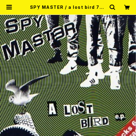
SPY MASTER / a lost bird 7EP
| RECORD SHOP MISERY