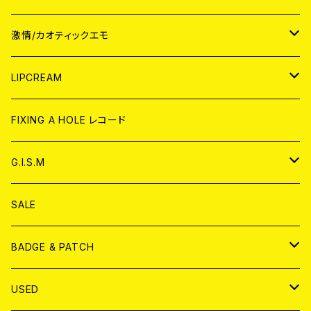
JAPAN
激情/カオティックエモ
CD
WORLD
JAPAN
LIPCREAM
ANALOG
CD
CD
WORLD
CD
FIXING A HOLE レコード
ANALOG
ANALOG
CD
アナログ
G.I.S.M
ANALOG
DVD
CD
SALE
T-shirt & WEAR
ANALOG
BADGE & PATCH
T-SHIRT & WEAR
BADGE
USED