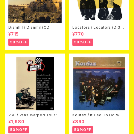
Disnihil / Disnihil (CD)
Locators / Locators (DIGPA
CK CD)
¥715
¥770
50%OFF
50%OFF
V.A. / Vans Warped Tour '0
Koufax / It Had To Do With
3 (DVD)
Love (CD)
¥1,980
¥890
50%OFF
50%OFF