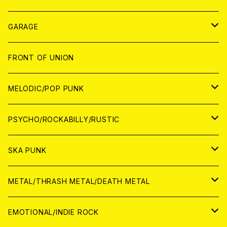
ANALOG
GARAGE
JAPAN
FRONT OF UNION
アナログ
WORLD
MELODIC/POP PUNK
CD
アナログ
JAPAN
PSYCHO/ROCKABILLY/RUSTIC
CD
CD
WORLD
JAPAN
SKA PUNK
ANALOG
CD
CD
WORLD
JAPAN
METAL/THRASH METAL/DEATH METAL
ANALOG
ANALOG
CD
CD
WORLD
JAPAN
EMOTIONAL/INDIE ROCK