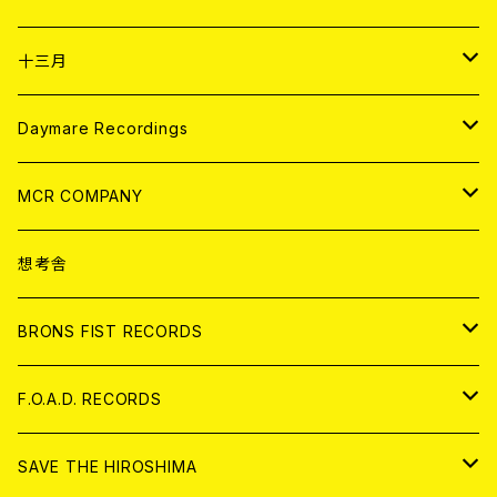
ANALOG
CD
十三月
アパレル
ANALOG
CD
Daymare Recordings
ANALOG
CD
MCR COMPANY
ANALOG
CD
想考舎
アパレル
BRONS FIST RECORDS
ANALOG
CD
F.O.A.D. RECORDS
ANALOG
CD
SAVE THE HIROSHIMA