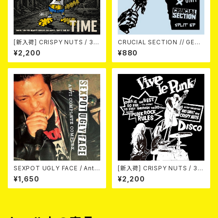
[新入荷] CRISPY NUTS / 30t
CRUCIAL SECTION // GERI
h Anniversary Vol.1 (7"EP)
ATRIC UNIT / Life In Rever
¥2,200
¥880
se (split) 7EP
SEXPOT UGLY FACE / Anti
[新入荷] CRISPY NUTS / 30t
Complete Complex 7EP
h Anniversary Vol.2 (7"EP)
¥1,650
¥2,200