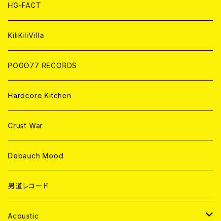
ANALOG
ANALOG
CD
HG-FACT
ANALOG
KiliKiliVilla
POGO77 RECORDS
Hardcore Kitchen
Crust War
Debauch Mood
男道レコード
Acoustic