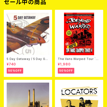
セール中の商品
5 Day Getaway / 5 Day Get
The Vans Warped Tour `04
away (CDEP)
Beyond Warped (国内盤DV
¥740
¥1,980
D)
50%OFF
50%OFF