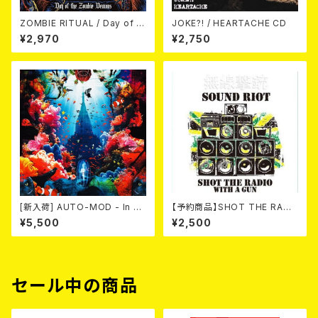
ZOMBIE RITUAL / Day of th
JOKE?! / HEARTACHE CD
e Zombie Demons
¥2,970
¥2,750
[新入荷] AUTO-MOD - In Th
【予約商品】SHOT THE RADI
e Wake Of KING AUTO-MO
O WITH A GUN / SOUND RI
¥5,500
¥2,500
D（CD+DVD/初回限定盤）
OT (CD)【8月８日発売】
セール中の商品