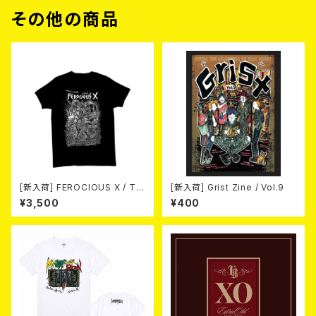
その他の商品
[新入荷] FEROCIOUS X / T S
[新入荷] Grist Zine / Vol.9
HIRT
¥3,500
¥400