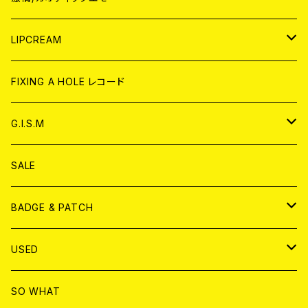
CD
WORLD
JAPAN
LIPCREAM
ANALOG
CD
CD
WORLD
CD
FIXING A HOLE レコード
ANALOG
ANALOG
CD
アナログ
G.I.S.M
ANALOG
DVD
CD
SALE
T-shirt & WEAR
ANALOG
BADGE & PATCH
T-SHIRT & WEAR
BADGE
USED
DVD
PATCH
書籍
SO WHAT