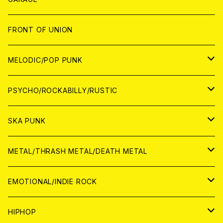
JAPAN
FRONT OF UNION
アナログ
WORLD
MELODIC/POP PUNK
CD
アナログ
JAPAN
PSYCHO/ROCKABILLY/RUSTIC
CD
CD
WORLD
JAPAN
SKA PUNK
ANALOG
CD
CD
WORLD
JAPAN
METAL/THRASH METAL/DEATH METAL
ANALOG
ANALOG
CD
CD
WORLD
JAPAN
EMOTIONAL/INDIE ROCK
ANALOG
ANALOG
CD
CD
WORLD
JAPAN
HIPHOP