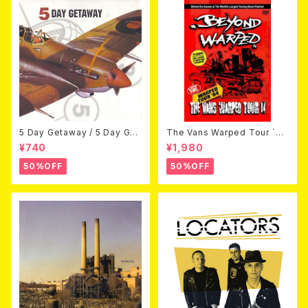
5 Day Getaway / 5 Day Get
The Vans Warped Tour `04
away (CDEP)
Beyond Warped (国内盤DV
¥740
¥1,980
D)
50%OFF
50%OFF