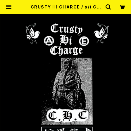
CRUSTY HI CHARGE / s/t CD
(Ltd.400) | RECORD SHOP MI
SERY