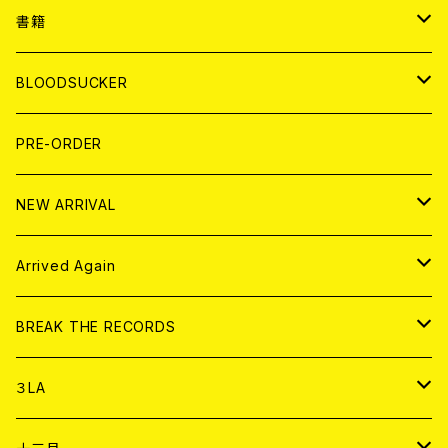
７EP
WORLD
JAPAN
書籍
LP
7EP
T-shirt
WORLD
MAGAZINE
BLOODSUCKER
FLEXI
LP
HOOD
T-shirt
BOLLOCKS
写真集 (PHOTOBOOK)
CD
PRE-ORDER
10インチ
その他
HOOD
EL ZINE
アナログ
NEW ARRIVAL
その他
DOLL MAGAZINE (USED)
アパレル
CD
Arrived Again
書籍
アナログ
CD
BREAK THE RECORDS
DIGITAL CONTENTS
アナログ
CD
３LA
ANALOG
CD