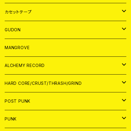
BADGE
JAPAN
カセットテープ
WORLD
JAPAN
GUDON
WORLD
アパレル
MANGROVE
PATCH
ALCHEMY RECORD
アナログ
CD
HARD CORE/CRUST/THRASH/GRIND
DIGITAL CONTENTS
ANALOG
JAPAN
POST PUNK
CD
WORLD
CD
PUNK