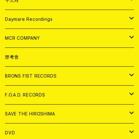
十三月
アパレル
ANALOG
CD
Daymare Recordings
ANALOG
CD
MCR COMPANY
ANALOG
CD
想考舎
アパレル
BRONS FIST RECORDS
ANALOG
CD
F.O.A.D. RECORDS
ANALOG
CD
SAVE THE HIROSHIMA
ANALOG
アパレル
DVD