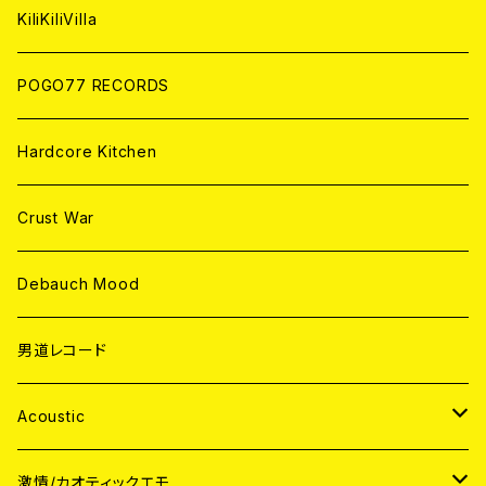
ANALOG
KiliKiliVilla
POGO77 RECORDS
Hardcore Kitchen
Crust War
Debauch Mood
男道レコード
Acoustic
JAPAN
激情/カオティックエモ