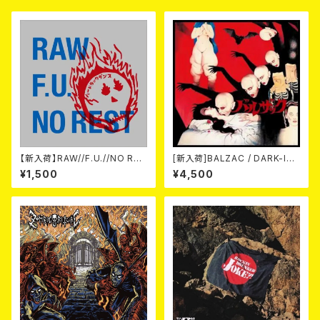
【新入荷】RAW//F.U.//NO RES
[新入荷]BALZAC / DARK-IS
T / 3way split EP ハード ラッ
M -20th Anniversary Comp
¥1,500
¥4,500
ク ダンス (CD)
ilation- (2CD)