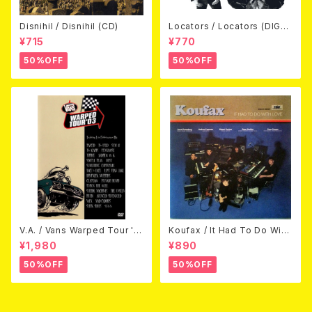
Disnihil / Disnihil (CD)
Locators / Locators (DIGPA
CK CD)
¥715
¥770
50%OFF
50%OFF
V.A. / Vans Warped Tour '0
Koufax / It Had To Do With
3 (DVD)
Love (CD)
¥1,980
¥890
50%OFF
50%OFF