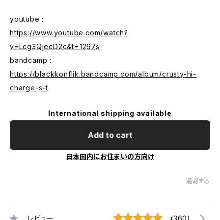
youtube :
https://www.youtube.com/watch?
v=Lcg3QjecD2c&t=1297s
bandcamp :
https://blackkonflik.bandcamp.com/album/crusty-hi-
charge-s-t
International shipping available
Add to cart
日本国内にお住まいの方向け
通報する
レビュー
(360)