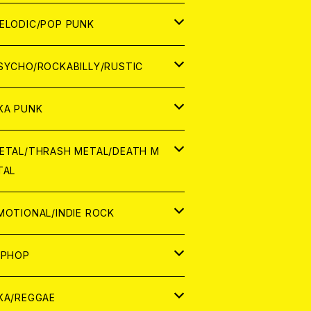
ナログ
ORLD
ELODIC/POP PUNK
D
ナログ
APAN
SYCHO/ROCKABILLY/RUSTIC
D
D
ORLD
APAN
KA PUNK
NALOG
D
D
ORLD
APAN
ETAL/THRASH METAL/DEATH M
TAL
NALOG
NALOG
D
D
ORLD
APAN
MOTIONAL/INDIE ROCK
NALOG
NALOG
D
D
ORLD
APAN
IPHOP
NALOG
NALOG
NALOG
D
ORLD
APAN
KA/REGGAE