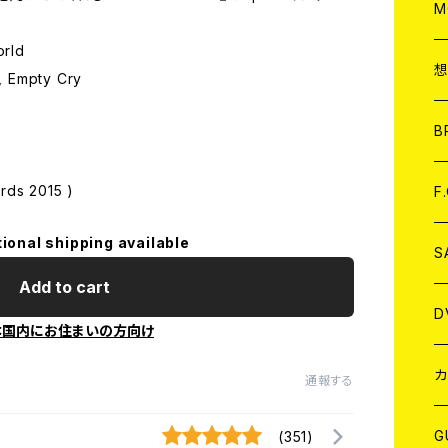
A
C
M
orld
A
C
, Empty Cry
ア
B
A
C
rds 2015 )
F
tional shipping available
A
C
S
Add to cart
A
ア
D
本国内にお住まいの方向け
B
J
カ
通報する
W
J
G
(351)