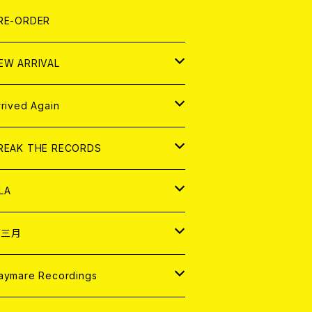
LEXI
P
OOD
shirt
OLLOCKS
真集 (PHOTOBOOK)
D
RE-ORDER
0インチ
の他
OOD
L ZINE
アナログ
EW ARRIVAL
の他
OLL MAGAZINE (USED)
パレル
D
rrived Again
書籍
アナログ
D
REAK THE RECORDS
IGITAL CONTENTS
アナログ
D
LA
NALOG
D
十三月
パレル
NALOG
D
aymare Recordings