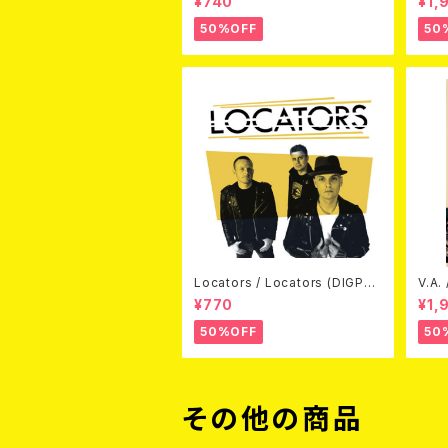
¥740
¥1,
50%OFF
50
Locators / Locators (DIGPAC
V.A.
K CD)
(DV
¥770
¥1,
50%OFF
50
その他の商品