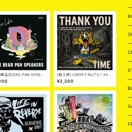
品
W
A
C
C
W
J
R
A
A
C
C
W
J
O
A
A
C
C
W
J
C
A
A
C
C
W
S
商品】DEAD PAN SPEAKE
[新入荷] CRISPY NUTS / 30th
 New Life (7") 【7月8日発
Anniversary Vol.1 (7"EP)
200
¥2,200
A
A
C
B
A
G
J
F