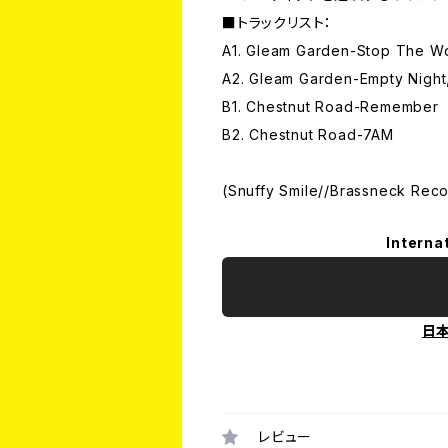
■トラックリスト：
A1. Gleam Garden-Stop The W
A2. Gleam Garden-Empty Night
B1. Chestnut Road-Remember
B2. Chestnut Road-7AM
(Snuffy Smile//Brassneck Reco
Interna
日
レビュー