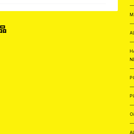
W
ア
M
品
P
A
C
H
N
D
A
J
P
C
W
C
P
A
C
J
A
J
O
C
A
W
J
C
W
J
A