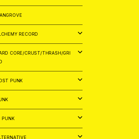
ORLD
パレル
ANGROVE
ATCH
LCHEMY RECORD
アナログ
D
ARD CORE/CRUST/THRASH/GRI
D
IGITAL CONTENTS
NALOG
APAN
OST PUNK
D
ORLD
D
UNK
NALOG
D
APAN
NALOG
APAN
i PUNK
ASSETTE TAPE
NALOG
ORLD
APAN
D
ORLD
APAN
LTERNATIVE