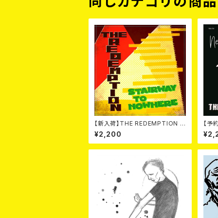
同じカテゴリの商
【新入荷】THE REDEMPTION /
【予約
STAIRWAY TO NOWHERE/RE
RS /
¥2,200
¥2,
D ROSE (7")
売】