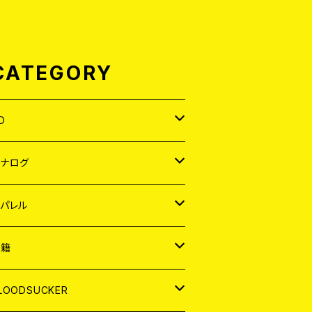
CATEGORY
D
APAN
アナログ
ORLD
APAN
パレル
EP
ORLD
APAN
書籍
P
EP
shirt
ORLD
AGAZINE
LOODSUCKER