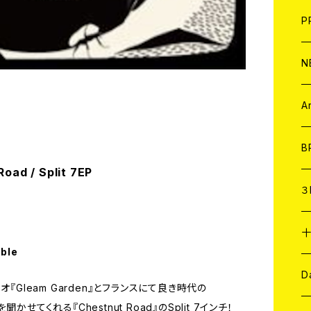
F
L
H
T-
B
写
C
P
1
そ
H
E
N
そ
D
ア
C
A
C
B
oad / Split 7EP
D
C
３
A
C
able
ア
A
C
D
『Gleam Garden』とフランスにて良き時代の
せてくれる『Chestnut Road』のSplit 7インチ！