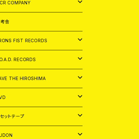
NALOG
D
CR COMPANY
NALOG
D
想考舎
パレル
RONS FIST RECORDS
NALOG
D
.O.A.D. RECORDS
NALOG
D
AVE THE HIROSHIMA
NALOG
パレル
VD
ADGE
APAN
セットテープ
ORLD
APAN
UDON