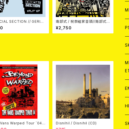
ア
W
M
CIAL SECTION // GERIAT
南部式 / 祝祭組家音頭//南部式ド
C
ife In Reverse
ンパン節 7EP
ア
J
P
80
¥2,750
(split) 7EP
C
C
W
J
S
A
C
C
W
J
M
E
A
A
C
C
W
J
E
A
A
C
C
W
J
H
A
A
A
C
W
J
S
Vans Warped Tour `04
Disnihil / Disnihil (CD)
ond Warped (国内盤DVD)