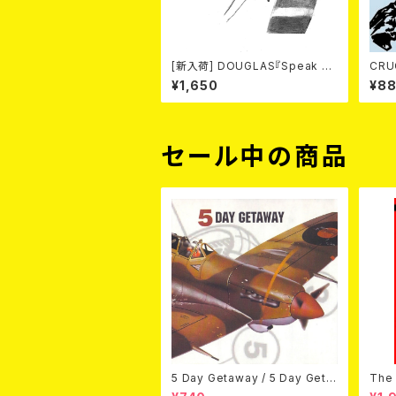
[新入荷] DOUGLAS『Speak O
CRU
ut Face』 (7"EP)
RIC UNIT / L
¥1,650
¥8
セール中の商品
5 Day Getaway / 5 Day Geta
The 
way (CDEP)
Bey