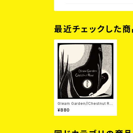
最近チェックした商
Gleam Garden//Chestnut Ro
ad / Split 7EP
¥880