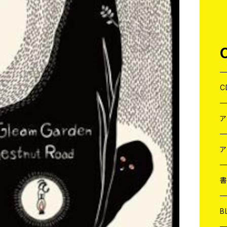
C
J
W
J
ア
７
W
J
L
7
T-
W
M
B