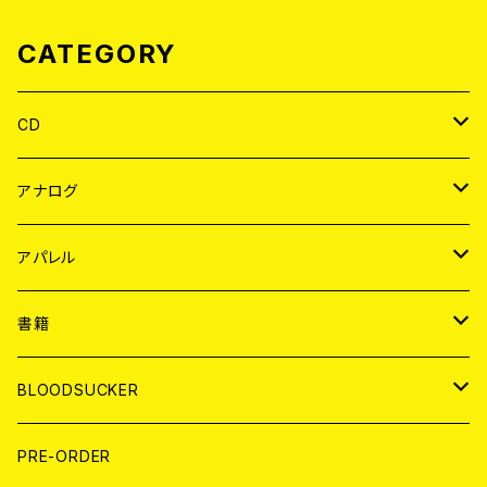
CATEGORY
CD
JAPAN
アナログ
WORLD
JAPAN
アパレル
７EP
WORLD
JAPAN
書籍
LP
7EP
T-shirt
WORLD
MAGAZINE
BLOODSUCKER
FLEXI
LP
HOOD
T-shirt
BOLLOCKS
写真集 (PHOTOBOOK)
CD
PRE-ORDER