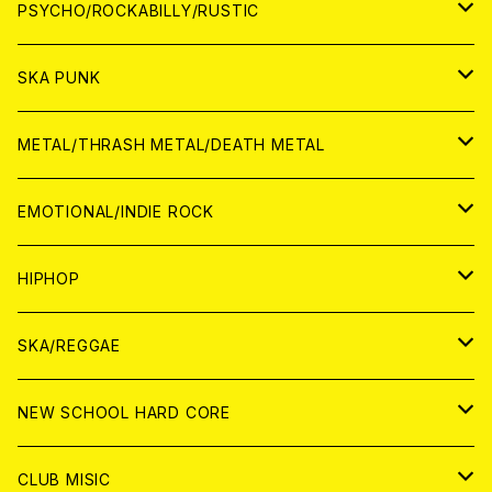
CD
アナログ
JAPAN
PSYCHO/ROCKABILLY/RUSTIC
CD
CD
WORLD
JAPAN
SKA PUNK
ANALOG
CD
CD
WORLD
JAPAN
METAL/THRASH METAL/DEATH METAL
ANALOG
ANALOG
CD
CD
WORLD
JAPAN
EMOTIONAL/INDIE ROCK
ANALOG
ANALOG
CD
CD
WORLD
JAPAN
HIPHOP
ANALOG
ANALOG
ANALOG
CD
WORLD
JAPAN
SKA/REGGAE
CD
ANALOG
CD
CD
WORLD
JAPAN
NEW SCHOOL HARD CORE
ANALOG
ANALOG
CD
CD
WORLD
JAPAN
CLUB MISIC