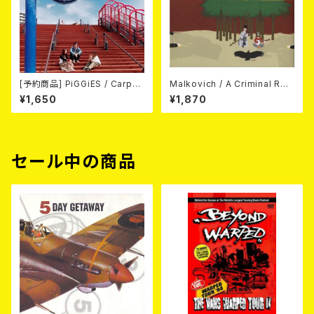
[予約商品] PiGGiES / Carpe
Malkovich / A Criminal Rec
diem (CD) 2026年8月12日リ
ord CD
¥1,650
¥1,870
リース予定
セール中の商品