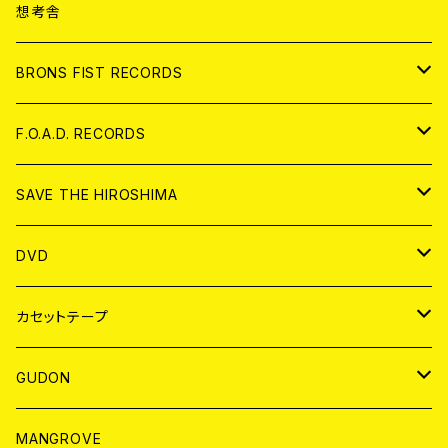
ANALOG
CD
想考舎
アパレル
BRONS FIST RECORDS
ANALOG
CD
F.O.A.D. RECORDS
ANALOG
CD
SAVE THE HIROSHIMA
ANALOG
アパレル
DVD
BADGE
JAPAN
カセットテープ
WORLD
JAPAN
GUDON
WORLD
アパレル
MANGROVE