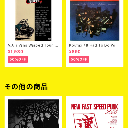
V.A. / Vans Warped Tour '0
Koufax / It Had To Do With
3 (DVD)
Love (CD)
¥1,980
¥890
50%OFF
50%OFF
その他の商品