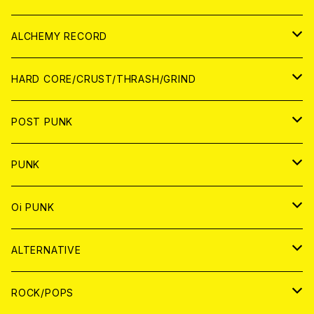
PATCH
ALCHEMY RECORD
アナログ
CD
HARD CORE/CRUST/THRASH/GRIND
DIGITAL CONTENTS
ANALOG
JAPAN
POST PUNK
CD
WORLD
CD
PUNK
ANALOG
CD
JAPAN
ANALOG
JAPAN
Oi PUNK
CASSETTE TAPE
ANALOG
WORLD
JAPAN
CD
WORLD
JAPAN
ALTERNATIVE
WORLD
ANALOG
CD
CD
WOLRD
JAPAN
ROCK/POPS