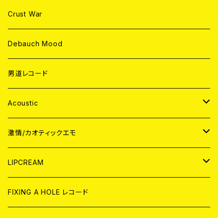
Crust War
Debauch Mood
男道レコード
Acoustic
JAPAN
激情/カオティックエモ
CD
WORLD
JAPAN
LIPCREAM
ANALOG
CD
CD
WORLD
CD
FIXING A HOLE レコード
ANALOG
ANALOG