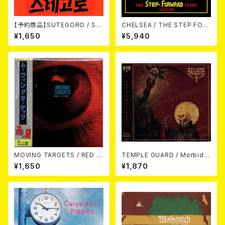
【予約商品】SUTEGORO / ST
CHELSEA / THE STEP FOR
REET BATTLE (CD)【8月8日
WARD YEARS 1977-82 4CD
¥1,650
¥5,940
発売】
CLAMSHELL BOX 4CD
MOVING TARGETS / RED E
TEMPLE GUARD / Morbid S
YES CD
acrament CD
¥1,650
¥1,870