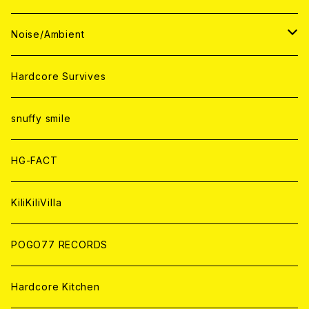
ANALOG
ANALOG
CD
CD
WORLD
JAPAN
Noise/Ambient
ANALOG
ANALOG
CD
CD
WORLD
JAPAN
Hardcore Survives
ANALOG
ANALOG
CD
CD
WORLD
snuffy smile
ANALOG
ANALOG
CD
HG-FACT
ANALOG
KiliKiliVilla
POGO77 RECORDS
Hardcore Kitchen