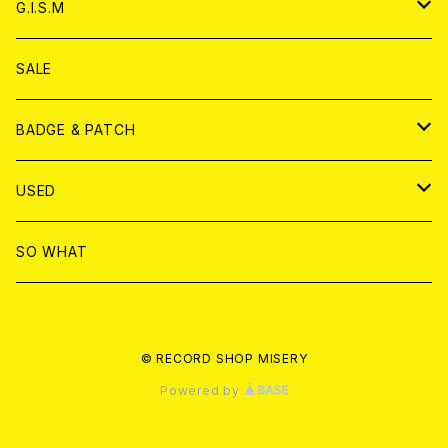
CD
アナログ
G.I.S.M
ANALOG
DVD
CD
SALE
T-shirt & WEAR
ANALOG
BADGE & PATCH
T-SHIRT & WEAR
BADGE
USED
DVD
PATCH
書籍
SO WHAT
カセットテープ
CD
© RECORD SHOP MISERY
書籍
ANALOG
Powered by