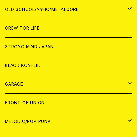
ANALOG
ANALOG
CD
CD
WORLD
JAPAN
OLD SCHOOL/NYHC/METALCORE
ANALOG
ANALOG
CD
CD
WORLD
JAPAN
CREW FOR LIFE
ANALOG
ANALOG
CD
CD
WORLD
STRONG MIND JAPAN
ANALOG
ANALOG
CD
BLACK KONFLIK
ANALOG
GARAGE
JAPAN
FRONT OF UNION
アナログ
WORLD
MELODIC/POP PUNK