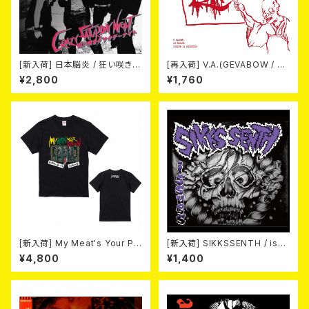
[新入荷] 日本脳炎 / 狂い咲きサ
[再入荷] V.A.(GEVABOW / D
タデーナイト(CD)
USTPAN / EL NUDO / MARV
¥2,800
¥1,760
ELOUS / 高倉健 / Horse & D
eer) / NEW FAST SPEED PU
NK 2026 (7"EP/3rdプレス盤)
[新入荷] My Meat's Your Po
[新入荷] SIKKSSENTH / issu
ison -あんたにゃ毒でもオイラ
es (CD-R)
¥4,800
¥1,400
にゃ薬- / BLACK T-shirt (XX
L & XXXL)