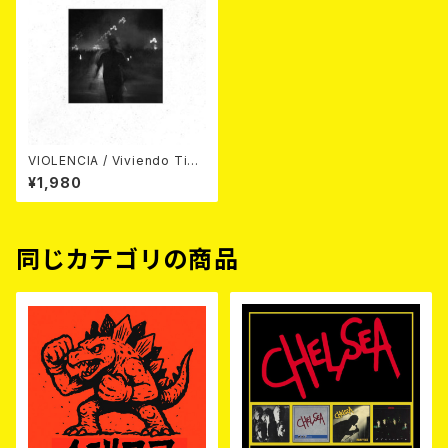
VIOLENCIA / Viviendo Tie
mpos A​ú​n M​á​s Oscuros
¥1,980
(帯、ライナー付き国内盤CD)
同じカテゴリの商品