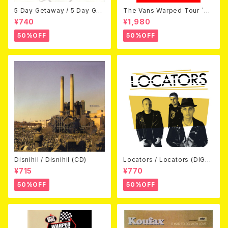
5 Day Getaway / 5 Day Get
The Vans Warped Tour `04
away (CDEP)
Beyond Warped (国内盤DV
¥740
¥1,980
D)
50%OFF
50%OFF
Disnihil / Disnihil (CD)
Locators / Locators (DIGPA
CK CD)
¥715
¥770
50%OFF
50%OFF