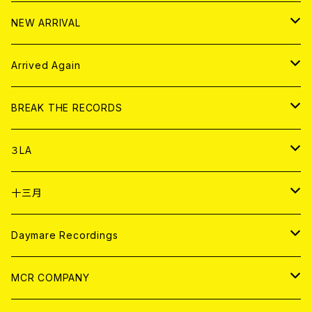
10インチ
その他
HOOD
EL ZINE
アナログ
NEW ARRIVAL
その他
DOLL MAGAZINE (USED)
アパレル
CD
Arrived Again
書籍
アナログ
CD
BREAK THE RECORDS
DIGITAL CONTENTS
アナログ
CD
３LA
ANALOG
CD
十三月
アパレル
ANALOG
CD
Daymare Recordings
ANALOG
CD
MCR COMPANY