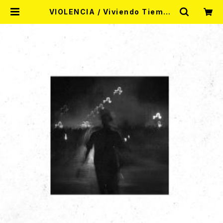
VIOLENCIA / Viviendo Tiempo
s A​ú​n M​á​s Oscuros (帯、ライナ
ー付き国内盤CD) | RECORD SHO
P MISERY