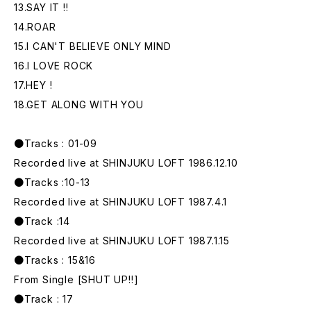
13.SAY IT !!
14.ROAR
15.I CAN'T BELIEVE ONLY MIND
16.I LOVE ROCK
17.HEY !
18.GET ALONG WITH YOU
●Tracks : 01-09
Recorded live at SHINJUKU LOFT 1986.12.10
●Tracks :10-13
Recorded live at SHINJUKU LOFT 1987.4.1
●Track :14
Recorded live at SHINJUKU LOFT 1987.1.15
●Tracks : 15&16
From Single [SHUT UP!!]
●Track : 17