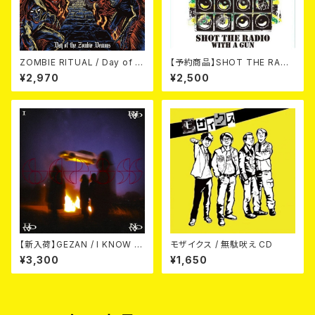
ZOMBIE RITUAL / Day of th
【予約商品】SHOT THE RADI
e Zombie Demons
O WITH A GUN / SOUND RI
¥2,970
¥2,500
OT (CD)【8月８日発売】
【新入荷】GEZAN / I KNOW H
モザイクス / 無駄吠え CD
OW NOW (CD)
¥3,300
¥1,650