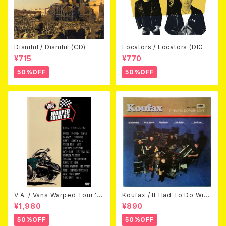
Disnihil / Disnihil (CD)
Locators / Locators (DIGPA
CK CD)
¥715
¥770
50%OFF
50%OFF
V.A. / Vans Warped Tour '0
Koufax / It Had To Do With
3 (DVD)
Love (CD)
¥1,980
¥890
50%OFF
50%OFF