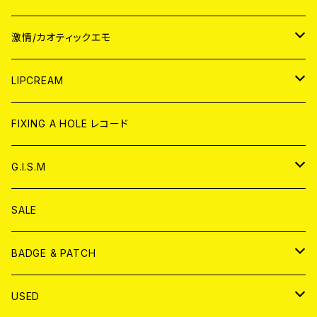
JAPAN
激情/カオティックエモ
CD
WORLD
JAPAN
LIPCREAM
ANALOG
CD
CD
WORLD
CD
FIXING A HOLE レコード
ANALOG
ANALOG
CD
アナログ
G.I.S.M
ANALOG
DVD
CD
SALE
T-shirt & WEAR
ANALOG
BADGE & PATCH
T-SHIRT & WEAR
BADGE
USED