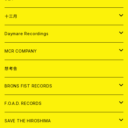
ANALOG
CD
十三月
アパレル
ANALOG
CD
Daymare Recordings
ANALOG
CD
MCR COMPANY
ANALOG
CD
想考舎
アパレル
BRONS FIST RECORDS
ANALOG
CD
F.O.A.D. RECORDS
ANALOG
CD
SAVE THE HIROSHIMA