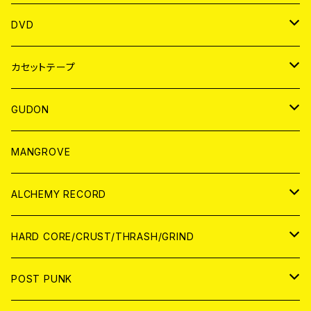
ANALOG
アパレル
DVD
BADGE
JAPAN
カセットテープ
WORLD
JAPAN
GUDON
WORLD
アパレル
MANGROVE
PATCH
ALCHEMY RECORD
アナログ
CD
HARD CORE/CRUST/THRASH/GRIND
DIGITAL CONTENTS
ANALOG
JAPAN
POST PUNK