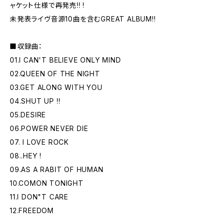
ャケット仕様で再発売!! !
未発表ライヴ音源10曲を含むGREAT ALBUM!!
■収録曲：
01.I CAN'T BELIEVE ONLY MIND
02.QUEEN OF THE NIGHT
03.GET ALONG WITH YOU
04.SHUT UP !!
05.DESIRE
06.POWER NEVER DIE
07. I LOVE ROCK
08..HEY !
09.AS A RABIT OF HUMAN
10.COMON TONIGHT
11.I DON"T CARE
12.FREEDOM