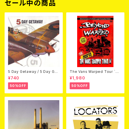
セール中の商品
5 Day Getaway / 5 Day Get
The Vans Warped Tour `04
away (CDEP)
Beyond Warped (国内盤DV
¥740
¥1,980
D)
50%OFF
50%OFF