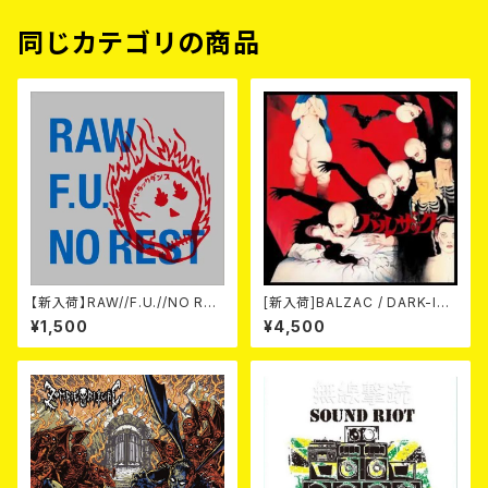
同じカテゴリの商品
【新入荷】RAW//F.U.//NO RES
[新入荷]BALZAC / DARK-IS
T / 3way split EP ハード ラッ
M -20th Anniversary Comp
¥1,500
¥4,500
ク ダンス (CD)
ilation- (2CD)