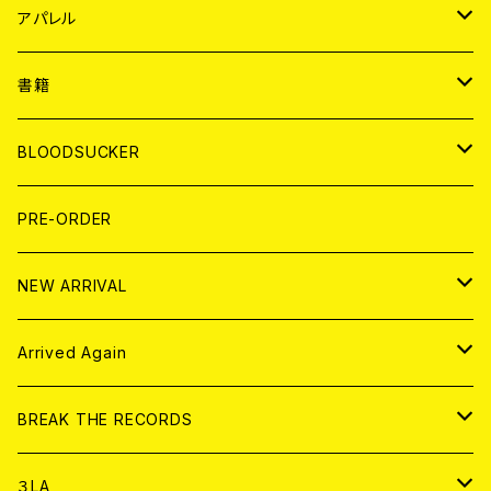
WORLD
JAPAN
アパレル
７EP
WORLD
JAPAN
書籍
LP
7EP
T-shirt
WORLD
MAGAZINE
BLOODSUCKER
FLEXI
LP
HOOD
T-shirt
BOLLOCKS
写真集 (PHOTOBOOK)
CD
PRE-ORDER
10インチ
その他
HOOD
EL ZINE
アナログ
NEW ARRIVAL
その他
DOLL MAGAZINE (USED)
アパレル
CD
Arrived Again
書籍
アナログ
CD
BREAK THE RECORDS
DIGITAL CONTENTS
アナログ
CD
３LA