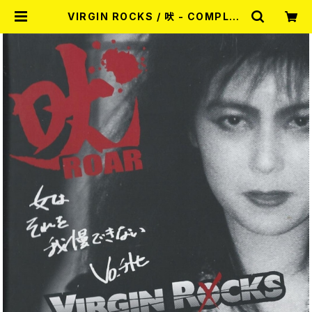
VIRGIN ROCKS / 吠 - COMPLET
E VIRGIN ROCKS- [2025 EDITI
ON] CD | RECORD SHOP MISE
RY