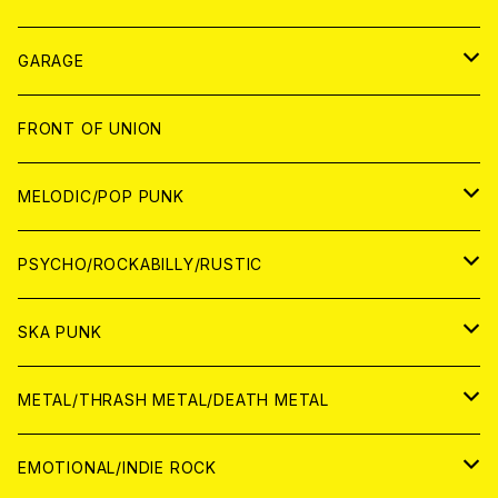
ANALOG
GARAGE
JAPAN
FRONT OF UNION
アナログ
WORLD
MELODIC/POP PUNK
CD
アナログ
JAPAN
PSYCHO/ROCKABILLY/RUSTIC
CD
CD
WORLD
JAPAN
SKA PUNK
ANALOG
CD
CD
WORLD
JAPAN
METAL/THRASH METAL/DEATH METAL
ANALOG
ANALOG
CD
CD
WORLD
JAPAN
EMOTIONAL/INDIE ROCK