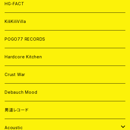
ANALOG
ANALOG
CD
HG-FACT
ANALOG
KiliKiliVilla
POGO77 RECORDS
Hardcore Kitchen
Crust War
Debauch Mood
男道レコード
Acoustic