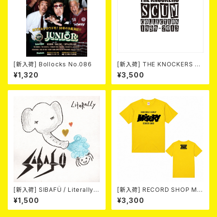
[新入荷] Bollocks No.086
[新入荷] THE KNOCKERS 『S
CUM COLLECTION 1999
¥1,320
¥3,500
～2013』(2xCD)
[新入荷] SIBAFÜ / Literally
[新入荷] RECORD SHOP MIS
(7"EP)
ERY / 33th anniversary T-s
¥1,500
¥3,300
hirts (yellow ②)