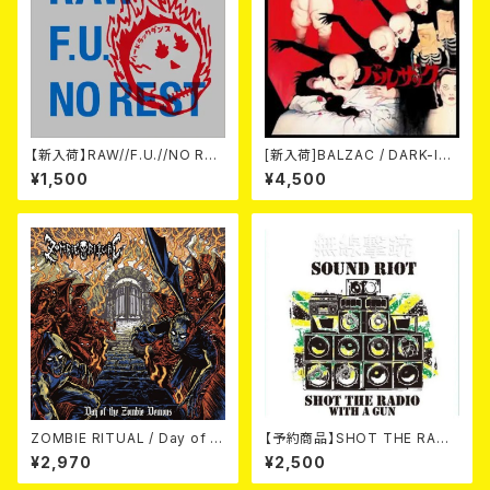
【新入荷】RAW//F.U.//NO RES
[新入荷]BALZAC / DARK-IS
T / 3way split EP ハード ラッ
M -20th Anniversary Comp
¥1,500
¥4,500
ク ダンス (CD)
ilation- (2CD)
ZOMBIE RITUAL / Day of th
【予約商品】SHOT THE RADI
e Zombie Demons
O WITH A GUN / SOUND RI
¥2,970
¥2,500
OT (CD)【8月８日発売】