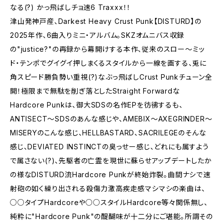
なる(?) かっ飛ばしチョ速6 Traxxx！！
津山発神戸産、Darkest Heavy Crust Punk【DISTURD】の
2025年作、6曲入りミニ・アルバム。SKZオムニバス収録
の"justice?"の再録から幕開けする本作、従来のスロー〜ミッ
ド・テンポでグイグイ押しまくるスタイルから一線を画する、兎に
角スピード勝負勢い重視(?)なぶっ飛ばしCrust Punkチューン全
開！極限まで無駄を削ぎ落としたStraight Forwardな
Hardcore Punkは、御大SDSの名作EPを彷彿するも、
ANTISECT〜SDSのあんな感じや、AMEBIX〜AXEGRINDER〜
MISERYのこんな感じ、HELLBASTARD、SACRILEGEのそんな
感じ、DEVIATED INSTINCTの臭っせー感じ、どれにも属すよう
で属さない(?)、先駆者の亡霊を現世に蘇らせアップデートしたか
の様なDISTURD流Hardcore Punkが終始炸裂。曲間ナシで速
射砲の如く繰り出される殺傷力激高疾走感マシマシの楽曲は、
○○タイプHardcoreや○○スタイルHardcore等々関係無し、
純粋に"Hardcore Punk"の醍醐味が十二分にご堪能。所謂その