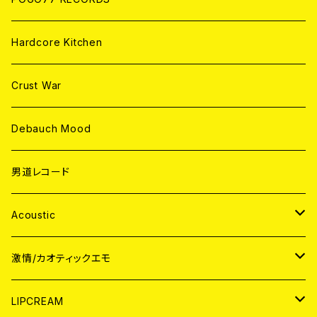
Hardcore Kitchen
Crust War
Debauch Mood
男道レコード
Acoustic
JAPAN
激情/カオティックエモ
CD
WORLD
JAPAN
LIPCREAM