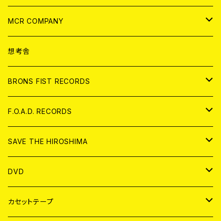
ANALOG
CD
MCR COMPANY
ANALOG
CD
想考舎
アパレル
BRONS FIST RECORDS
ANALOG
CD
F.O.A.D. RECORDS
ANALOG
CD
SAVE THE HIROSHIMA
ANALOG
アパレル
DVD
BADGE
JAPAN
カセットテープ