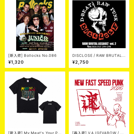
[新入荷] Bollocks No.086
DISCLOSE / RAW BRUTAL
ASSAULT Vol.2 : DISCOGR
¥1,320
¥2,750
APHY 1994-1998 (2CD)
[新入荷] My Meat's Your Po
[再入荷] V.A.(GEVABOW / D