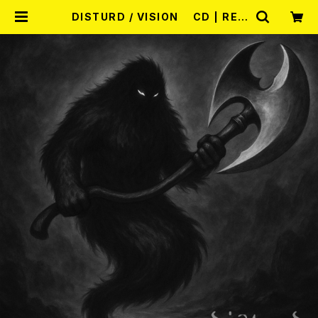
DISTURD / VISION CD | REC
ORD SHOP MISERY