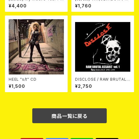
ison -あんたにゃ毒でもオイラ
USTPAN / EL NUDO / MARV
¥4,400
¥1,760
にゃ薬- / BLACK T-shirt (S
ELOUS / 高倉健 / Horse & D
～XL)
eer) / NEW FAST SPEED PU
NK 2026 (7"EP/3rdプレス盤)
HEEL "s/t" CD
DISCLOSE / RAW BRUTAL
ASSAULT Vol.1 : DISCOGRA
¥1,500
¥2,750
PHY 1992-1994 (2CD)
商品一覧に戻る