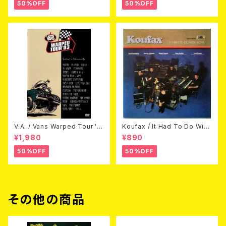
50%OFF
50%OFF
V.A. / Vans Warped Tour '0
Koufax / It Had To Do With
3 (DVD)
Love (CD)
¥1,980
¥890
50%OFF
50%OFF
その他の商品