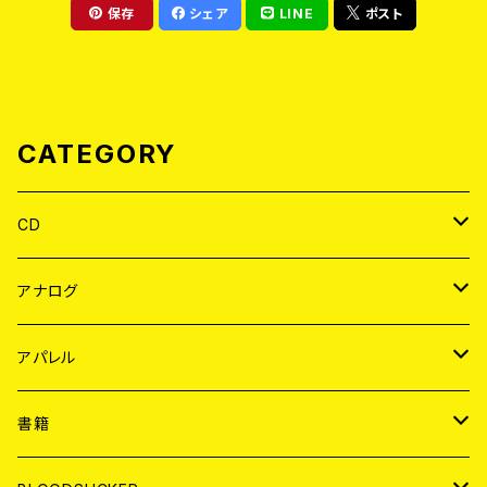
保存
シェア
LINE
ポスト
CATEGORY
CD
JAPAN
アナログ
WORLD
JAPAN
アパレル
７EP
WORLD
JAPAN
書籍
LP
7EP
T-shirt