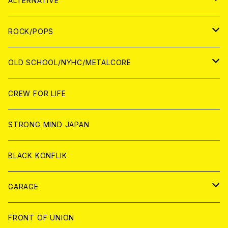
ALTERNATIVE
WORLD
ANALOG
CD
CD
WOLRD
JAPAN
ROCK/POPS
ANALOG
ANALOG
CD
CD
WORLD
JAPAN
OLD SCHOOL/NYHC/METALCORE
ANALOG
ANALOG
CD
CD
WORLD
JAPAN
CREW FOR LIFE
ANALOG
ANALOG
CD
CD
WORLD
STRONG MIND JAPAN
ANALOG
ANALOG
CD
BLACK KONFLIK
ANALOG
GARAGE
JAPAN
FRONT OF UNION