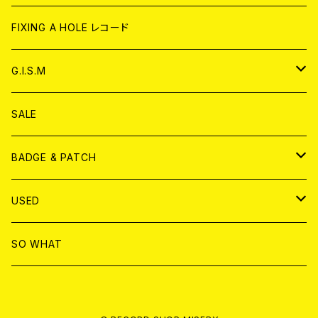
ANALOG
CD
CD
WORLD
CD
FIXING A HOLE レコード
ANALOG
ANALOG
CD
アナログ
G.I.S.M
ANALOG
DVD
CD
SALE
T-shirt & WEAR
ANALOG
BADGE & PATCH
T-SHIRT & WEAR
BADGE
USED
DVD
PATCH
書籍
SO WHAT
カセットテープ
CD