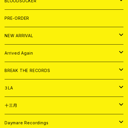
WORLD
MAGAZINE
BLOODSUCKER
FLEXI
LP
HOOD
T-shirt
BOLLOCKS
写真集 (PHOTOBOOK)
CD
PRE-ORDER
10インチ
その他
HOOD
EL ZINE
アナログ
NEW ARRIVAL
その他
DOLL MAGAZINE (USED)
アパレル
CD
Arrived Again
書籍
アナログ
CD
BREAK THE RECORDS
DIGITAL CONTENTS
アナログ
CD
３LA
ANALOG
CD
十三月
アパレル
ANALOG
CD
Daymare Recordings