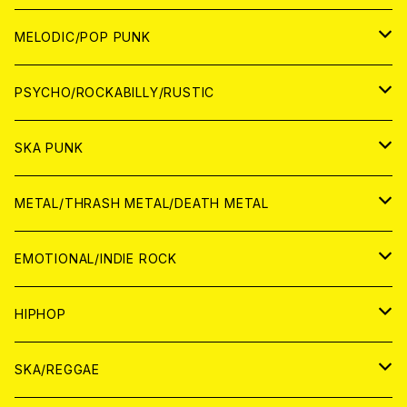
アナログ
WORLD
MELODIC/POP PUNK
CD
アナログ
JAPAN
PSYCHO/ROCKABILLY/RUSTIC
CD
CD
WORLD
JAPAN
SKA PUNK
ANALOG
CD
CD
WORLD
JAPAN
METAL/THRASH METAL/DEATH METAL
ANALOG
ANALOG
CD
CD
WORLD
JAPAN
EMOTIONAL/INDIE ROCK
ANALOG
ANALOG
CD
CD
WORLD
JAPAN
HIPHOP
ANALOG
ANALOG
ANALOG
CD
WORLD
JAPAN
SKA/REGGAE