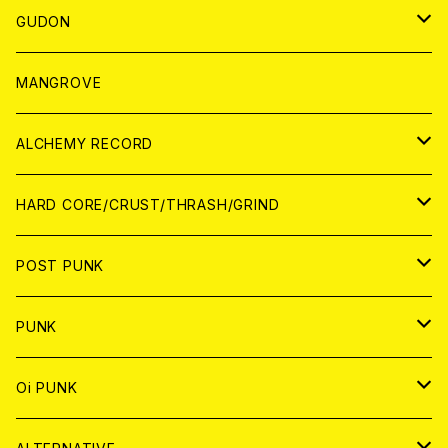
WORLD
JAPAN
GUDON
WORLD
アパレル
MANGROVE
PATCH
ALCHEMY RECORD
アナログ
CD
HARD CORE/CRUST/THRASH/GRIND
DIGITAL CONTENTS
ANALOG
JAPAN
POST PUNK
CD
WORLD
CD
PUNK
ANALOG
CD
JAPAN
ANALOG
JAPAN
Oi PUNK
CASSETTE TAPE
ANALOG
WORLD
JAPAN
CD
WORLD
JAPAN