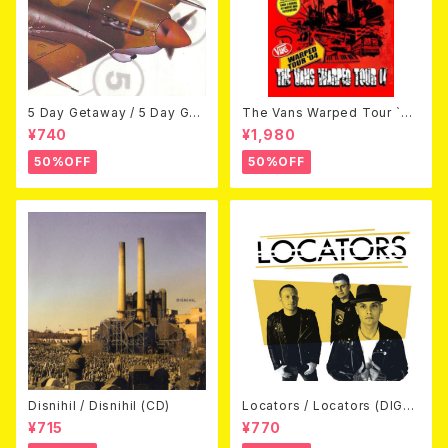
5 Day Getaway / 5 Day Get
The Vans Warped Tour `04
away (CDEP)
Beyond Warped (国内盤DV
¥740
¥1,980
D)
50%OFF
50%OFF
Disnihil / Disnihil (CD)
Locators / Locators (DIGPA
CK CD)
¥715
¥770