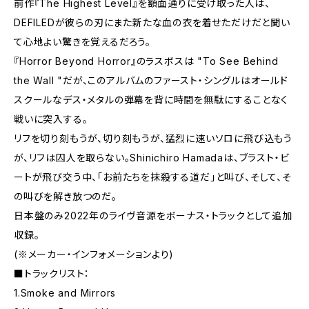
前作『The Highest Level』を額面通りに受け取った人は、
DEFILEDが彼らの刃にまた新たな血の衣を着せただけだと聞い
て心地よい驚きを覚えるだろう。
『Horror Beyond Horror』のラスボスは "To See Behind
the Wall "だが、このアルバムのファースト・シングルはオールド
スクールなデス・メタルの弾幕を背に時間を無駄にすることなく
戦いに突入する。
リフを切り刻もうが、切り刻もうが、猛烈に速いソロに飛び込もう
が、リフは囚人を取らない。Shinichiro Hamadaは、ブラスト・ビ
ートが飛び交う中、「お前たちを抹殺する道だ」と叫び、そして、そ
の叫びを解き放つのだ。
日本盤のみ2022年のライヴ音源をボーナス・トラックとして追加
収録。
(※メーカー・インフォメーションより)
■トラックリスト：
1.Smoke and Mirrors