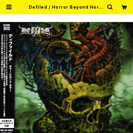
Defiled / Horror Beyond Horro
r (帯付き日本盤CD) | RECORD S
HOP MISERY