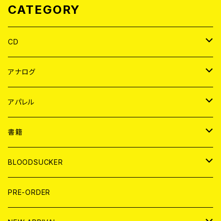
CATEGORY
CD
JAPAN
アナログ
WORLD
JAPAN
アパレル
７EP
WORLD
JAPAN
書籍
LP
7EP
T-shirt
WORLD
MAGAZINE
BLOODSUCKER
FLEXI
LP
HOOD
T-shirt
BOLLOCKS
写真集 (PHOTOBOOK)
CD
PRE-ORDER
10インチ
その他
HOOD
EL ZINE