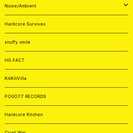
ANALOG
ANALOG
CD
CD
WORLD
JAPAN
Noise/Ambient
ANALOG
ANALOG
CD
CD
WORLD
JAPAN
Hardcore Survives
ANALOG
ANALOG
CD
CD
WORLD
snuffy smile
ANALOG
ANALOG
CD
HG-FACT
ANALOG
KiliKiliVilla
POGO77 RECORDS
Hardcore Kitchen
Crust War