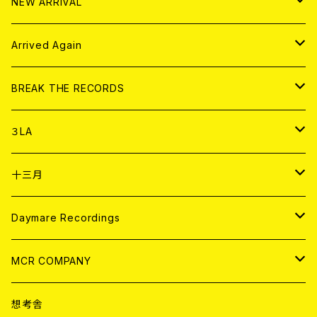
アナログ
NEW ARRIVAL
その他
DOLL MAGAZINE (USED)
アパレル
CD
Arrived Again
書籍
アナログ
CD
BREAK THE RECORDS
DIGITAL CONTENTS
アナログ
CD
３LA
ANALOG
CD
十三月
アパレル
ANALOG
CD
Daymare Recordings
ANALOG
CD
MCR COMPANY
ANALOG
CD
想考舎