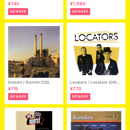
away (CDEP)
Beyond Warped (国内盤DV
¥740
¥1,980
D)
50%OFF
50%OFF
Disnihil / Disnihil (CD)
Locators / Locators (DIGPA
CK CD)
¥715
¥770
50%OFF
50%OFF