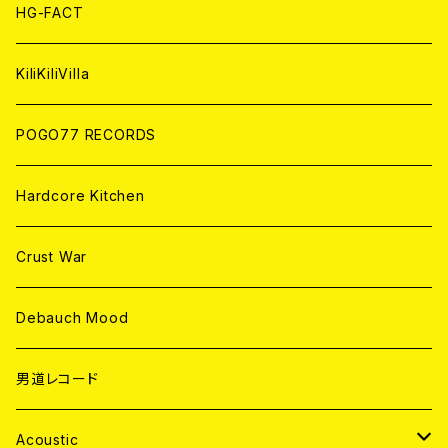
ANALOG
ANALOG
CD
HG-FACT
ANALOG
KiliKiliVilla
POGO77 RECORDS
Hardcore Kitchen
Crust War
Debauch Mood
男道レコード
Acoustic