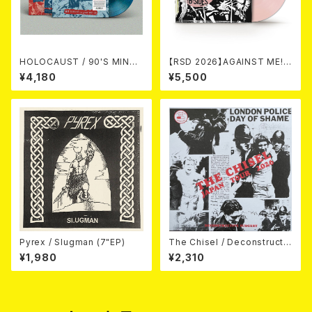
HOLOCAUST / 90'S MIND I
【RSD 2026】AGAINST ME! /
N YOUR MINDS (※LTD.150
NEW WAVE B-SIDES [RSD V
¥4,180
¥5,500
SWIRL BLUE VINYL)
INYL EP][Coloured Vinyl](1
2")
Pyrex / Slugman (7"EP)
The Chisel / Deconstructiv
e Surgery (7"EP)
¥1,980
¥2,310