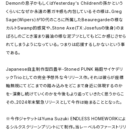
Demonの息子かもしくはYesterday's Childrenの孫かという
くらいになぜか永遠の悪ガキ感も内包しているその様は、Greg
Sage(Wipers)が10代のころに所属したBeauregardeの様な
カルトSwamp的感覚や、Stone Axe(TX:Josefusの後身)のま
ぼろしのごとき溜まり醤油の様な泥ブツとしてもどこか感じさせら
れてしまうようになっている。つまりは応援するしかないという事
である。
Japanese自主制作型四畳半-Stoned PUNK 箱庭サイケデリ
ックTrioとしての完全予想外な今リリース作。それは彼らが座標
軸無視にてどこまでの踏み込みをどこまで身近に体現するのか
を・演奏し続けていくのかを今後もより追っていきたく思うからこ
その、2024年末緊急リリースとして今作は始まることとなった。
※今作ジャケットはYuma Suzuki ENDLESS HOMEWORKによ
るシルクスクリーンプリントにて制作。当レーベルのファーストリリ