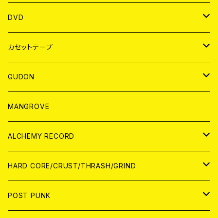
ANALOG
アパレル
DVD
BADGE
JAPAN
カセットテープ
WORLD
JAPAN
GUDON
WORLD
アパレル
MANGROVE
PATCH
ALCHEMY RECORD
アナログ
CD
HARD CORE/CRUST/THRASH/GRIND
DIGITAL CONTENTS
ANALOG
JAPAN
POST PUNK