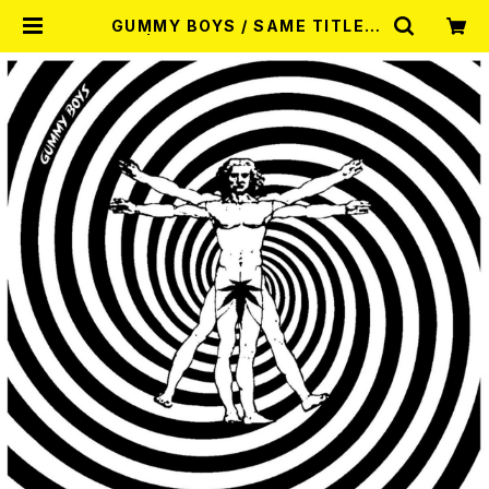
GUMMY BOYS / SAME TITLE 1
2" | RECORD SHOP MISERY