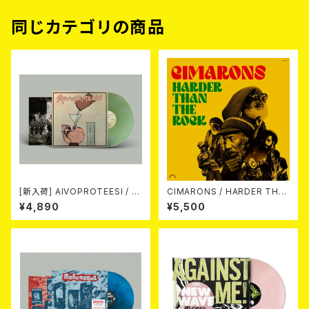
同じカテゴリの商品
[新入荷] AIVOPROTEESI / U
CIMARONS / HARDER THA
MPIKUJA (LP / LTD.100 DIE
N THE ROCK LP
¥4,890
¥5,500
-HARD COKE BOTTLE GRE
EN VINYL) (ITA / F.O.A.D.)