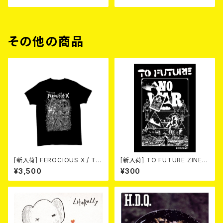
その他の商品
[新入荷] FEROCIOUS X / T S
[新入荷] TO FUTURE ZINE 2
HIRT
026 issue 21 -NO WAR! NO
¥3,500
¥300
HATE!- (ZINE)