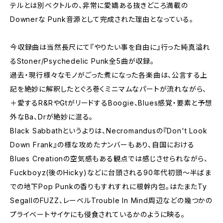
テルとは別ベクトルの、非常に愛嬌ある抜きどころ満載の
Downerな Punk音源として完成された理由となっている。
今収録曲は当然長尺にて『やりたい事を自由に』行った純真溢れ
るStoner/Psychedelic Punk全5曲が収録。
過去・現行様々なモノがごった煮になった各楽曲は、公言する上
記を絶妙に解釈したとぐろ巻くミニマムなパートが流れながら、
＋愛するR&RやGtがリードするBoogie、Blues感覚・要素と予想
外なBa、Drが絶妙に混る。
Black Sabbathというよりは、Necromandusの『Don't Look
Down Frank』の様な攻めたナンバーもあり、自国における
Blues Creationの空気感もある観点では感じさせられながら、
Fuckboyz(後のHicky)などに台頭される90年代初頭～半ばま
での地下Pop Punkの香りもすれすれに根幹内包。はたまたTy
SegallのFUZZ、レーベルTrouble In Mind周辺などの幾つかの
プライベートサイケにも侵食されているかのように映る。