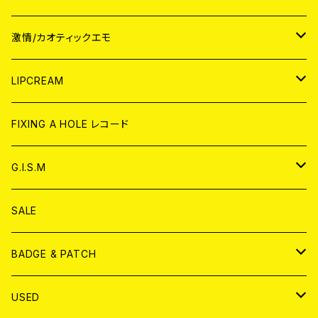
JAPAN
激情/カオティックエモ
CD
WORLD
JAPAN
LIPCREAM
ANALOG
CD
CD
WORLD
CD
FIXING A HOLE レコード
ANALOG
ANALOG
CD
アナログ
G.I.S.M
ANALOG
DVD
CD
SALE
T-shirt & WEAR
ANALOG
BADGE & PATCH
T-SHIRT & WEAR
BADGE
USED