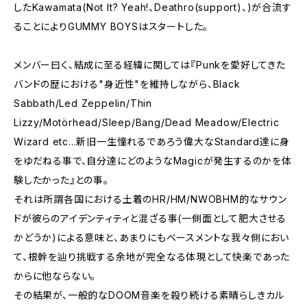
したKawamata(Not It? Yeah!、Deathro(support)、)が合流す
ることによりGUMMY BOYSはスタートした。
メンバー曰く、結成に至る経緯に関しては『Punkを愛好してきた
バンドの歴における"身近性"を維持しながら、Black
Sabbath/Led Zeppelin/Thin
Lizzy/Motörhead/Sleep/Bang/Dead Meadow/Electric
Wizard etc...新旧一生憧れるであろう偉大なStandard達に身
をゆだねる事で、自分達にどのようなMagicが発生するのかを体
験したかった』との事。
それは所謂各国における土着のHR/HM/NWOBHM的なサウン
ドが彼らのアイデンティティと混ざる事(一側面として肥大させる
かどうか)による意味と、あまりにもベースメントな我々側におい
て、根幹を辿り挑戦する余地が完全なる体現として快楽であった
からに他ならない。
その結果が、一般的なDOOM音楽を殺り続ける素晴らしきカル