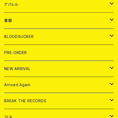
WORLD
JAPAN
アパレル
７EP
WORLD
JAPAN
書籍
LP
7EP
T-shirt
WORLD
MAGAZINE
BLOODSUCKER
FLEXI
LP
HOOD
T-shirt
BOLLOCKS
写真集 (PHOTOBOOK)
CD
PRE-ORDER
10インチ
その他
HOOD
EL ZINE
アナログ
NEW ARRIVAL
その他
DOLL MAGAZINE (USED)
アパレル
CD
Arrived Again
書籍
アナログ
CD
BREAK THE RECORDS
DIGITAL CONTENTS
アナログ
CD
３LA