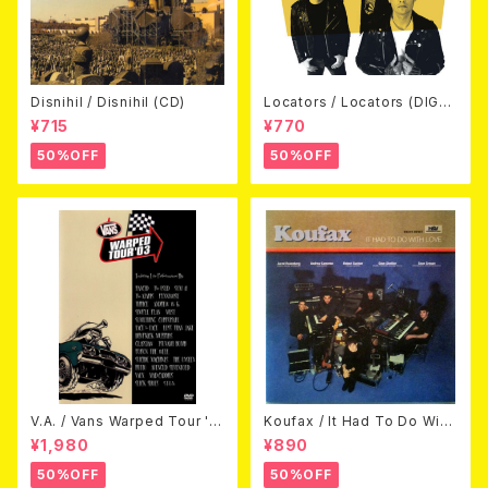
Disnihil / Disnihil (CD)
Locators / Locators (DIGPA
CK CD)
¥715
¥770
50%OFF
50%OFF
V.A. / Vans Warped Tour '0
Koufax / It Had To Do With
3 (DVD)
Love (CD)
¥1,980
¥890
50%OFF
50%OFF