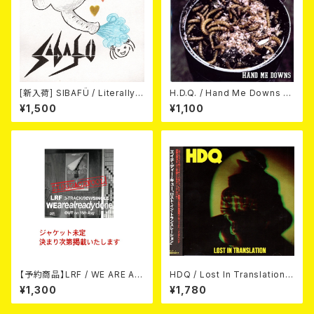
[新入荷] SIBAFÜ / Literally
H.D.Q. / Hand Me Downs (C
(7"EP)
OLORVINYL/7”EP)
¥1,500
¥1,100
【予約商品】LRF / WE ARE AL
HDQ / Lost In Translation
READY DONE (CD) 【8月15日
CD
¥1,300
¥1,780
発売】