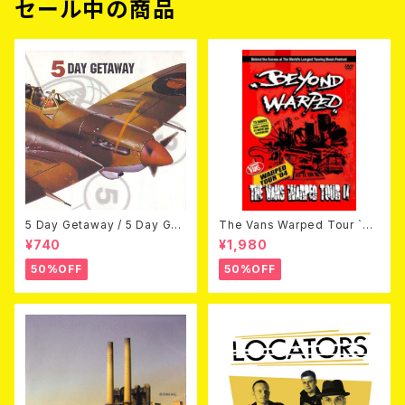
セール中の商品
5 Day Getaway / 5 Day Get
The Vans Warped Tour `04
away (CDEP)
Beyond Warped (国内盤DV
¥740
¥1,980
D)
50%OFF
50%OFF