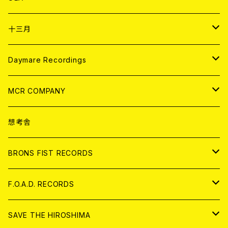
ANALOG
CD
十三月
アパレル
ANALOG
CD
Daymare Recordings
ANALOG
CD
MCR COMPANY
ANALOG
CD
想考舎
アパレル
BRONS FIST RECORDS
ANALOG
CD
F.O.A.D. RECORDS
ANALOG
CD
SAVE THE HIROSHIMA