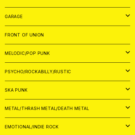
ANALOG
GARAGE
JAPAN
FRONT OF UNION
アナログ
WORLD
MELODIC/POP PUNK
CD
アナログ
JAPAN
PSYCHO/ROCKABILLY/RUSTIC
CD
CD
WORLD
JAPAN
SKA PUNK
ANALOG
CD
CD
WORLD
JAPAN
METAL/THRASH METAL/DEATH METAL
ANALOG
ANALOG
CD
CD
WORLD
JAPAN
EMOTIONAL/INDIE ROCK