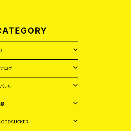
CATEGORY
D
APAN
アナログ
ORLD
APAN
パレル
EP
ORLD
APAN
書籍
P
EP
shirt
ORLD
AGAZINE
LOODSUCKER