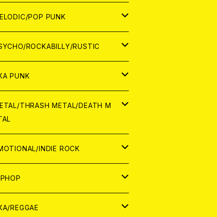
ナログ
ORLD
ELODIC/POP PUNK
D
ナログ
APAN
SYCHO/ROCKABILLY/RUSTIC
D
D
ORLD
APAN
KA PUNK
NALOG
D
D
ORLD
APAN
ETAL/THRASH METAL/DEATH M
TAL
NALOG
NALOG
D
D
ORLD
APAN
MOTIONAL/INDIE ROCK
NALOG
NALOG
D
D
ORLD
APAN
IPHOP
NALOG
NALOG
NALOG
D
ORLD
APAN
KA/REGGAE