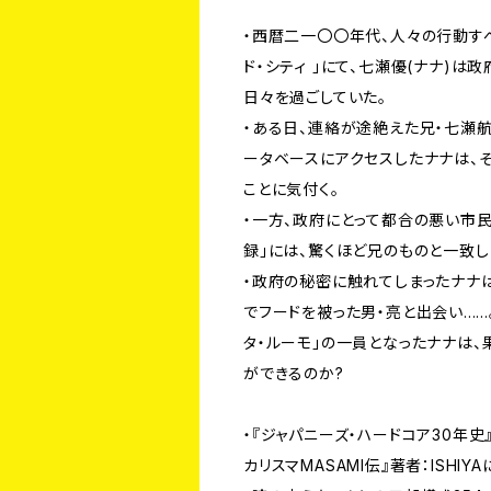
・西暦二一〇〇年代、人々の行動す
ド・シティ 」にて、七瀬優(ナナ)は
日々を過ごしていた。
・ある日、連絡が途絶えた兄・七瀬
ータベースにアクセスしたナナは、
ことに気付く。
・一方、政府にとって都合の悪い市
録」には、驚くほど兄のものと一致
・政府の秘密に触れてしまったナナ
でフードを被った男・亮と出会い....
タ・ルーモ」の一員となったナナは、
ができるのか?
・『ジャパニーズ・ハードコア30年史
カリスマMASAMI伝』著者：ISHI