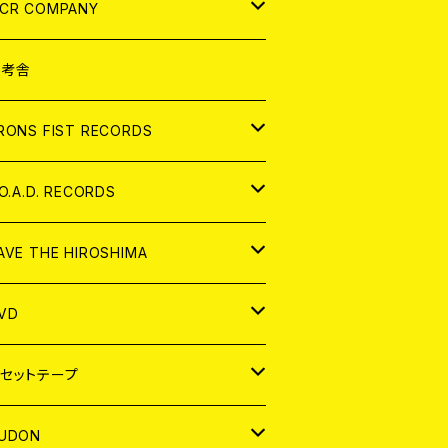
NALOG
D
CR COMPANY
NALOG
D
想考舎
パレル
RONS FIST RECORDS
NALOG
D
.O.A.D. RECORDS
NALOG
D
AVE THE HIROSHIMA
NALOG
パレル
VD
ADGE
APAN
セットテープ
ORLD
APAN
UDON