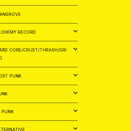
ORLD
パレル
ANGROVE
ATCH
LCHEMY RECORD
アナログ
D
ARD CORE/CRUST/THRASH/GRI
D
IGITAL CONTENTS
NALOG
APAN
OST PUNK
D
ORLD
D
UNK
NALOG
D
APAN
NALOG
APAN
i PUNK
ASSETTE TAPE
NALOG
ORLD
APAN
D
ORLD
APAN
LTERNATIVE