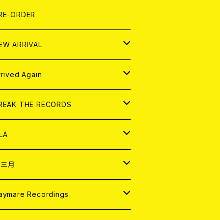
LEXI
P
OOD
shirt
OLLOCKS
真集 (PHOTOBOOK)
D
RE-ORDER
0インチ
の他
OOD
L ZINE
アナログ
EW ARRIVAL
の他
OLL MAGAZINE (USED)
パレル
D
rrived Again
書籍
アナログ
D
REAK THE RECORDS
IGITAL CONTENTS
アナログ
D
LA
NALOG
D
十三月
パレル
NALOG
D
aymare Recordings