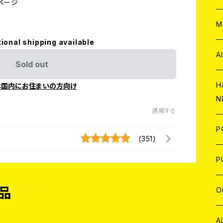
ページ
W
ア
M
tional shipping available
P
A
Sold out
C
H
本国内にお住まいの方向け
N
通報する
D
A
J
P
(351)
C
W
C
P
A
C
J
品
A
J
O
C
A
W
J
C
W
J
A