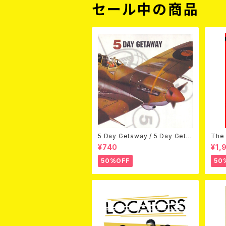
セール中の商品
5 Day Getaway / 5 Day Geta
The 
way (CDEP)
Bey
¥740
¥1,
50%OFF
50