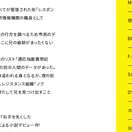
A
C
M
べてが管理された街「レスポン
政府情報機関の職員として
A
C
航の行方を調べるため市民のデ
ア
B
そこに兄の痕跡がまったくない
A
C
F
民のリスト「適応指数異常記
した別の人間のデータがあった。
A
C
S
は追われる身となるが、夜の街
..。レジスタンス組織「ノク
A
ア
果たして兄を見つけ出すこと
D
B
J
カ
』『右手を失くした
YAによる小説デビュー作!
W
J
G