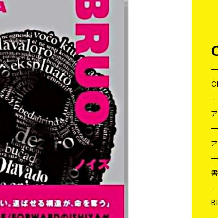
C
J
W
J
ア
７
W
J
L
7
T-
W
M
B