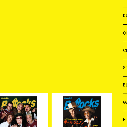
W
A
C
C
W
J
R
A
A
C
C
W
J
O
A
A
C
C
W
J
C
A
A
C
C
W
S
品
A
A
C
B
A
G
J
F