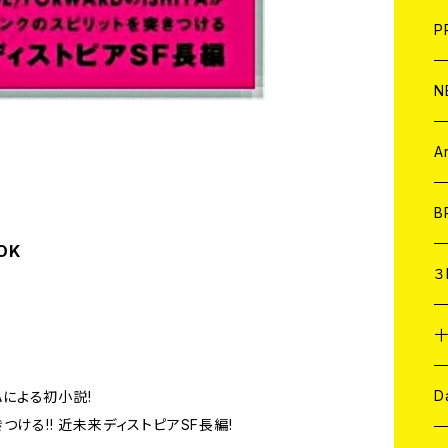
F
L
H
T-
B
写
C
P
1
そ
H
E
N
そ
D
ア
C
A
C
B
OK
D
C
３
A
C
ア
A
C
D
IYAによる初小説!
ける!! 近未来ディストピアSF長編!