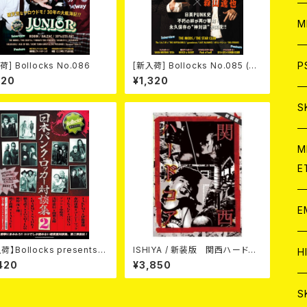
ア
W
M
C
ア
J
P
荷] Bollocks No.086
[新入荷] Bollocks No.085 (M
AGAZINE)
320
¥1,320
C
C
W
J
S
A
C
C
W
J
M
E
A
A
C
C
W
J
E
A
A
C
C
荷】Bollocks presents
ISHIYA / 新装版 関西ハードコ
W
J
H
本パンク・ロッカー対談集2』
ア (BOOK)
420
¥3,850
A
A
A
C
W
J
S