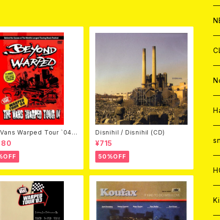
C
A
C
C
W
J
N
A
A
C
C
W
J
C
A
A
C
C
W
J
N
A
A
C
C
W
J
H
Vans Warped Tour `04
Disnihil / Disnihil (CD)
A
A
C
C
W
s
ond Warped (国内盤DVD)
980
¥715
%OFF
50%OFF
A
A
C
H
A
Ki