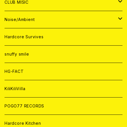
CD
CD
WORLD
JAPAN
CLUB MISIC
ANALOG
ANALOG
CD
CD
WORLD
JAPAN
Noise/Ambient
ANALOG
ANALOG
CD
CD
WORLD
JAPAN
Hardcore Survives
ANALOG
ANALOG
CD
CD
WORLD
snuffy smile
ANALOG
ANALOG
CD
HG-FACT
ANALOG
KiliKiliVilla
POGO77 RECORDS
Hardcore Kitchen