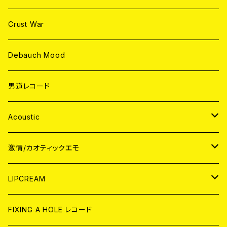
Crust War
Debauch Mood
男道レコード
Acoustic
JAPAN
激情/カオティックエモ
CD
WORLD
JAPAN
LIPCREAM
ANALOG
CD
CD
WORLD
CD
FIXING A HOLE レコード