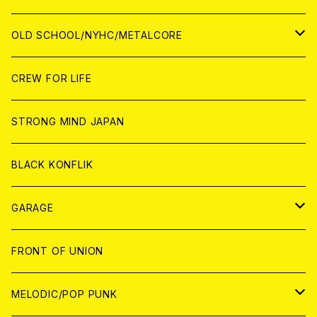
ANALOG
ANALOG
CD
CD
WORLD
JAPAN
OLD SCHOOL/NYHC/METALCORE
ANALOG
ANALOG
CD
CD
WORLD
JAPAN
CREW FOR LIFE
ANALOG
ANALOG
CD
CD
WORLD
STRONG MIND JAPAN
ANALOG
ANALOG
CD
BLACK KONFLIK
ANALOG
GARAGE
JAPAN
FRONT OF UNION
アナログ
WORLD
MELODIC/POP PUNK