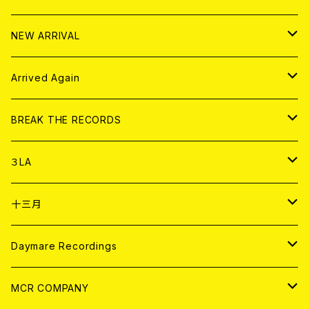
10インチ
その他
HOOD
EL ZINE
アナログ
NEW ARRIVAL
その他
DOLL MAGAZINE (USED)
アパレル
CD
Arrived Again
書籍
アナログ
CD
BREAK THE RECORDS
DIGITAL CONTENTS
アナログ
CD
３LA
ANALOG
CD
十三月
アパレル
ANALOG
CD
Daymare Recordings
ANALOG
CD
MCR COMPANY