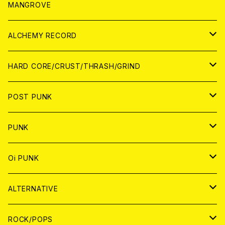
WORLD
アパレル
MANGROVE
PATCH
ALCHEMY RECORD
アナログ
CD
HARD CORE/CRUST/THRASH/GRIND
DIGITAL CONTENTS
ANALOG
JAPAN
POST PUNK
CD
WORLD
CD
PUNK
ANALOG
CD
JAPAN
ANALOG
JAPAN
Oi PUNK
CASSETTE TAPE
ANALOG
WORLD
JAPAN
CD
WORLD
JAPAN
ALTERNATIVE
WORLD
ANALOG
CD
CD
WOLRD
JAPAN
ROCK/POPS