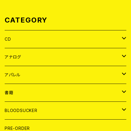
CATEGORY
CD
JAPAN
アナログ
WORLD
JAPAN
アパレル
７EP
WORLD
JAPAN
書籍
LP
7EP
T-shirt
WORLD
MAGAZINE
BLOODSUCKER
FLEXI
LP
HOOD
T-shirt
BOLLOCKS
写真集 (PHOTOBOOK)
CD
PRE-ORDER