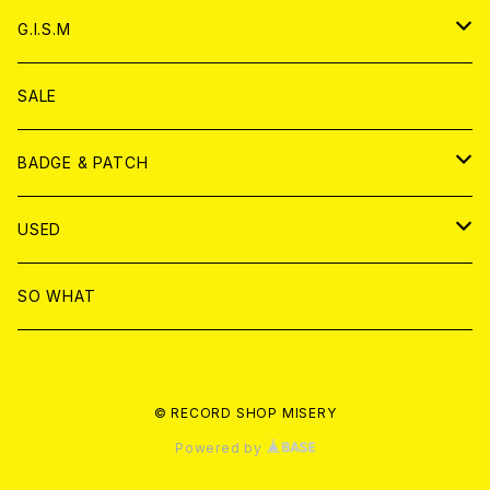
ANALOG
ANALOG
CD
アナログ
G.I.S.M
ANALOG
DVD
CD
SALE
T-shirt & WEAR
ANALOG
BADGE & PATCH
T-SHIRT & WEAR
BADGE
USED
DVD
PATCH
書籍
SO WHAT
カセットテープ
CD
© RECORD SHOP MISERY
書籍
ANALOG
Powered by