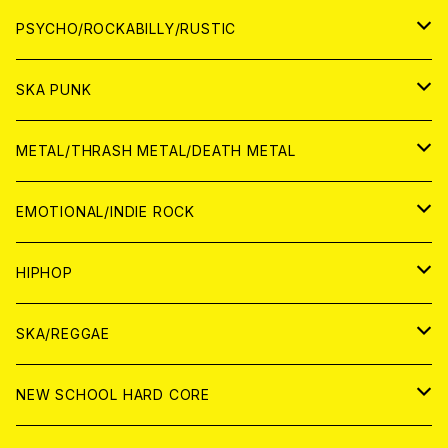
CD
アナログ
JAPAN
PSYCHO/ROCKABILLY/RUSTIC
CD
CD
WORLD
JAPAN
SKA PUNK
ANALOG
CD
CD
WORLD
JAPAN
METAL/THRASH METAL/DEATH METAL
ANALOG
ANALOG
CD
CD
WORLD
JAPAN
EMOTIONAL/INDIE ROCK
ANALOG
ANALOG
CD
CD
WORLD
JAPAN
HIPHOP
ANALOG
ANALOG
ANALOG
CD
WORLD
JAPAN
SKA/REGGAE
CD
ANALOG
CD
CD
WORLD
JAPAN
NEW SCHOOL HARD CORE
ANALOG
ANALOG