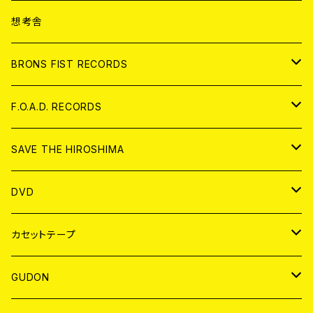
ANALOG
CD
想考舎
アパレル
BRONS FIST RECORDS
ANALOG
CD
F.O.A.D. RECORDS
ANALOG
CD
SAVE THE HIROSHIMA
ANALOG
アパレル
DVD
BADGE
JAPAN
カセットテープ
WORLD
JAPAN
GUDON