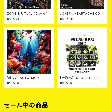
ZOMBIE RITUAL / Day of th
JOKE?! / HEARTACHE CD
e Zombie Demons
¥2,970
¥2,750
[新入荷] AUTO-MOD - In Th
【予約商品】SHOT THE RADI
e Wake Of KING AUTO-MO
O WITH A GUN / SOUND RI
¥5,500
¥2,500
D（CD+DVD/初回限定盤）
OT (CD)【8月８日発売】
セール中の商品