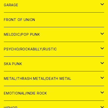
ANALOG
GARAGE
JAPAN
FRONT OF UNION
アナログ
WORLD
MELODIC/POP PUNK
CD
アナログ
JAPAN
PSYCHO/ROCKABILLY/RUSTIC
CD
CD
WORLD
JAPAN
SKA PUNK
ANALOG
CD
CD
WORLD
JAPAN
METAL/THRASH METAL/DEATH METAL
ANALOG
ANALOG
CD
CD
WORLD
JAPAN
EMOTIONAL/INDIE ROCK
ANALOG
ANALOG
CD
CD
WORLD
JAPAN
HIPHOP