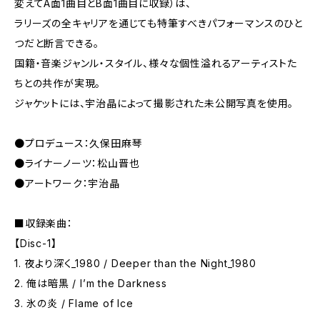
変えてA面1曲目とB面1曲目に収録）は、
ラリーズの全キャリアを通じても特筆すべきパフォーマンスのひと
つだと断言できる。
国籍・音楽ジャンル・スタイル、様々な個性溢れるアーティストた
ちとの共作が実現。
ジャケットには、宇治晶によって撮影された未公開写真を使用。
●プロデュース：久保田麻琴
●ライナーノーツ：松山晋也
●アートワーク：宇治晶
■収録楽曲：
【Disc-1】
1. 夜より深く_1980 / Deeper than the Night_1980
2. 俺は暗黒 / I’m the Darkness
3. 氷の炎 / Flame of Ice