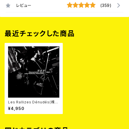
レビュー
(359)
最近チェックした商品
Les Rallizes Dénudés(裸の
ラリーズ) / 屋根裏 YaneUra O
¥4,950
ct.’80 2CD