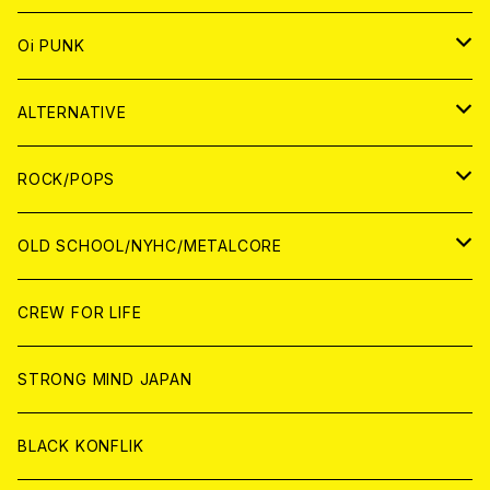
ANALOG
CD
JAPAN
ANALOG
JAPAN
Oi PUNK
CASSETTE TAPE
ANALOG
WORLD
JAPAN
CD
WORLD
JAPAN
ALTERNATIVE
WORLD
ANALOG
CD
CD
WOLRD
JAPAN
ROCK/POPS
ANALOG
ANALOG
CD
CD
WORLD
JAPAN
OLD SCHOOL/NYHC/METALCORE
ANALOG
ANALOG
CD
CD
WORLD
JAPAN
CREW FOR LIFE
ANALOG
ANALOG
CD
CD
WORLD
STRONG MIND JAPAN
ANALOG
ANALOG
CD
BLACK KONFLIK