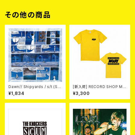
その他の商品
Dawn// Shipyards / s/t (Spl
[新入荷] RECORD SHOP MIS
it) LP＋CD
ERY / 33th anniversary T-s
¥1,834
¥3,300
hirts (yellow ①)