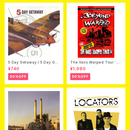
5 Day Getaway / 5 Day Get
The Vans Warped Tour `04
away (CDEP)
Beyond Warped (国内盤DV
¥740
¥1,980
D)
50%OFF
50%OFF