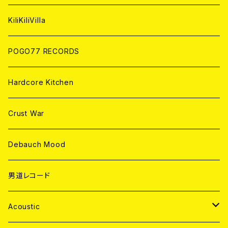
ANALOG
KiliKiliVilla
POGO77 RECORDS
Hardcore Kitchen
Crust War
Debauch Mood
男道レコード
Acoustic