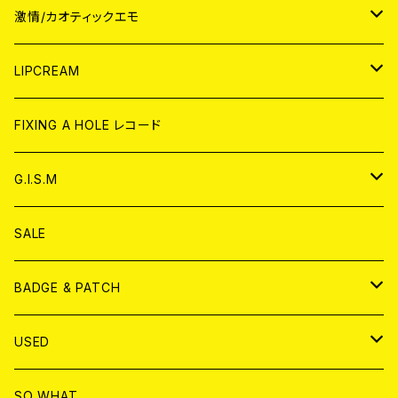
JAPAN
激情/カオティックエモ
CD
WORLD
JAPAN
LIPCREAM
ANALOG
CD
CD
WORLD
CD
FIXING A HOLE レコード
ANALOG
ANALOG
CD
アナログ
G.I.S.M
ANALOG
DVD
CD
SALE
T-shirt & WEAR
ANALOG
BADGE & PATCH
T-SHIRT & WEAR
BADGE
USED
DVD
PATCH
書籍
SO WHAT