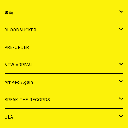
７EP
WORLD
JAPAN
書籍
LP
7EP
T-shirt
WORLD
MAGAZINE
BLOODSUCKER
FLEXI
LP
HOOD
T-shirt
BOLLOCKS
写真集 (PHOTOBOOK)
CD
PRE-ORDER
10インチ
その他
HOOD
EL ZINE
アナログ
NEW ARRIVAL
その他
DOLL MAGAZINE (USED)
アパレル
CD
Arrived Again
書籍
アナログ
CD
BREAK THE RECORDS
DIGITAL CONTENTS
アナログ
CD
３LA