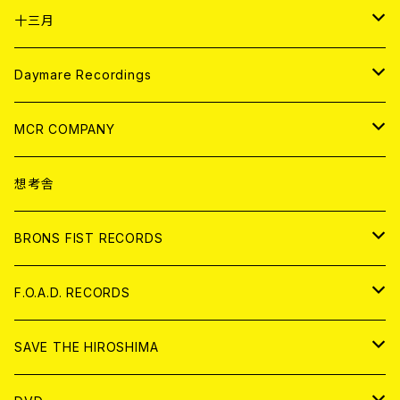
ANALOG
CD
十三月
アパレル
ANALOG
CD
Daymare Recordings
ANALOG
CD
MCR COMPANY
ANALOG
CD
想考舎
アパレル
BRONS FIST RECORDS
ANALOG
CD
F.O.A.D. RECORDS
ANALOG
CD
SAVE THE HIROSHIMA