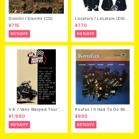
Disnihil / Disnihil (CD)
Locators / Locators (DIGPA
CK CD)
¥715
¥770
50%OFF
50%OFF
V.A. / Vans Warped Tour '0
Koufax / It Had To Do With
3 (DVD)
Love (CD)
¥1,980
¥890
50%OFF
50%OFF