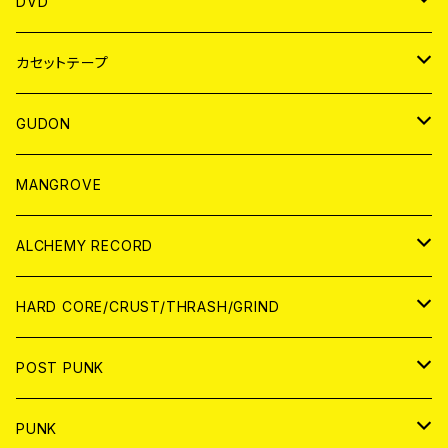
ANALOG
アパレル
DVD
BADGE
JAPAN
カセットテープ
WORLD
JAPAN
GUDON
WORLD
アパレル
MANGROVE
PATCH
ALCHEMY RECORD
アナログ
CD
HARD CORE/CRUST/THRASH/GRIND
DIGITAL CONTENTS
ANALOG
JAPAN
POST PUNK
CD
WORLD
CD
PUNK