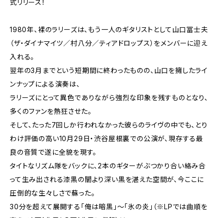
式リリース！
1980年、裸のラリーズは、もう一人のギタリストとして山口冨士夫
（ザ・ダイナマイツ／村八分／ティアドロップス）をメンバーに迎え
入れる。
翌年の3月までという短期間に終わったものの、山口を擁したライ
ンナップによる演奏は、
ラリーズにとって異色でありながら強烈な印象を残すものとなり、
多くのファンを熱狂させた。
そして、たった7回しか行われなかった彼らのライヴの中でも、とり
わけ評価の高い10月29日・渋谷屋根裏での公演が、現存する最
良の音質で遂に全貌を現す。
タイトなリズム隊をバックに、2本のギターがぶつかり合い絡み合
って生み出される漆黒の闇より深い黒を湛えた空間が、今ここに
圧倒的な生々しさで蘇った。
30分を超えて展開する「俺は暗黒」〜「氷の炎」（※LPでは曲順を