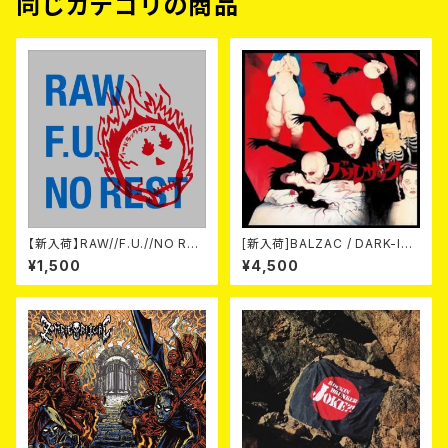
同じカテゴリの商品
【新入荷】RAW//F.U.//NO RES
[新入荷]BALZAC / DARK-IS
T / 3way split EP ハード ラッ
M -20th Anniversary Comp
¥1,500
¥4,500
ク ダンス (CD)
ilation- (2CD)