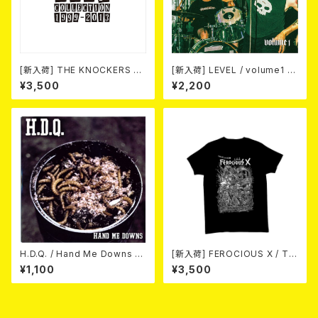
[新入荷] THE KNOCKERS 『S
[新入荷] LEVEL / volume1 DI
CUM COLLECTION 1999
SCOGRAPHY 2021-2026 (D
¥3,500
¥2,200
～2013』(2xCD)
IGIPACK CD)
H.D.Q. / Hand Me Downs (C
[新入荷] FEROCIOUS X / T S
OLORVINYL/7”EP)
HIRT
¥1,100
¥3,500