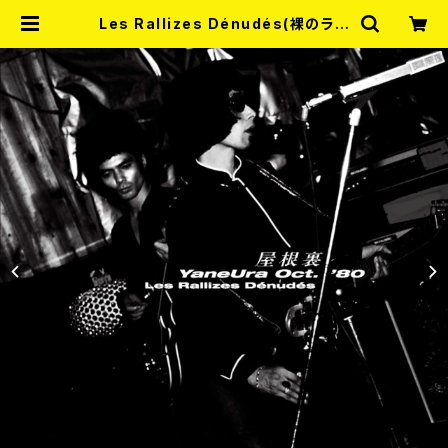
Les Rallizes Dénudés(裸のラリ
ーズ) / 屋根裏 YaneUra Oct.’80
2CD | RECORD SHOP MISER
Y