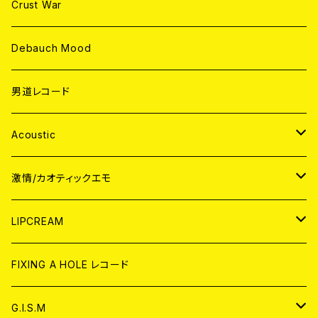
Crust War
Debauch Mood
男道レコード
Acoustic
JAPAN
激情/カオティックエモ
CD
WORLD
JAPAN
LIPCREAM
ANALOG
CD
CD
WORLD
CD
FIXING A HOLE レコード
ANALOG
ANALOG
CD
アナログ
G.I.S.M