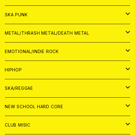
CD
CD
WORLD
JAPAN
SKA PUNK
ANALOG
CD
CD
WORLD
JAPAN
METAL/THRASH METAL/DEATH METAL
ANALOG
ANALOG
CD
CD
WORLD
JAPAN
EMOTIONAL/INDIE ROCK
ANALOG
ANALOG
CD
CD
WORLD
JAPAN
HIPHOP
ANALOG
ANALOG
ANALOG
CD
WORLD
JAPAN
SKA/REGGAE
CD
ANALOG
CD
CD
WORLD
JAPAN
NEW SCHOOL HARD CORE
ANALOG
ANALOG
CD
CD
WORLD
JAPAN
CLUB MISIC