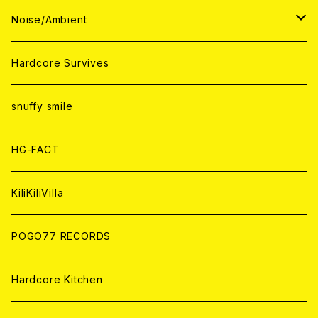
ANALOG
ANALOG
CD
CD
WORLD
JAPAN
Noise/Ambient
ANALOG
ANALOG
CD
CD
WORLD
JAPAN
Hardcore Survives
ANALOG
ANALOG
CD
CD
WORLD
snuffy smile
ANALOG
ANALOG
CD
HG-FACT
ANALOG
KiliKiliVilla
POGO77 RECORDS
Hardcore Kitchen