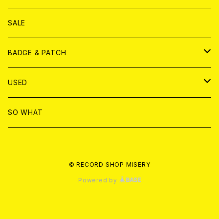
ANALOG
DVD
CD
SALE
T-shirt & WEAR
ANALOG
BADGE & PATCH
T-SHIRT & WEAR
BADGE
USED
DVD
PATCH
書籍
SO WHAT
カセットテープ
CD
© RECORD SHOP MISERY
書籍
ANALOG
Powered by