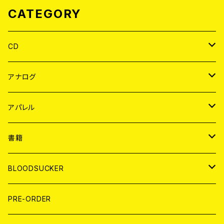
CATEGORY
CD
JAPAN
アナログ
WORLD
JAPAN
アパレル
７EP
WORLD
JAPAN
書籍
LP
7EP
T-shirt
WORLD
MAGAZINE
BLOODSUCKER
FLEXI
LP
HOOD
T-shirt
BOLLOCKS
写真集 (PHOTOBOOK)
CD
PRE-ORDER
10インチ
その他