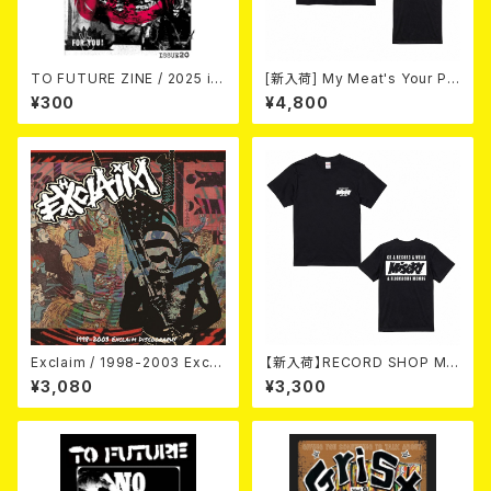
TO FUTURE ZINE / 2025 is
[新入荷] My Meat's Your Po
sue 20 (zine)
ison -あんたにゃ毒でもオイラ
¥300
¥4,800
にゃ薬- / BLACK T-shirt (XX
L & XXXL)
Exclaim / 1998-2003 Excla
【新入荷】RECORD SHOP MIS
im Discography
ERY / 33th anniversary T-s
¥3,080
¥3,300
hirts (black ①)