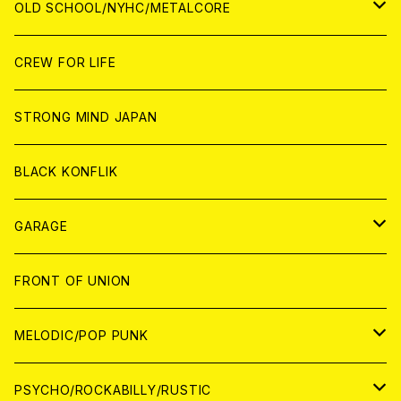
ANALOG
ANALOG
CD
CD
WORLD
JAPAN
OLD SCHOOL/NYHC/METALCORE
ANALOG
ANALOG
CD
CD
WORLD
JAPAN
CREW FOR LIFE
ANALOG
ANALOG
CD
CD
WORLD
STRONG MIND JAPAN
ANALOG
ANALOG
CD
BLACK KONFLIK
ANALOG
GARAGE
JAPAN
FRONT OF UNION
アナログ
WORLD
MELODIC/POP PUNK
CD
アナログ
JAPAN
PSYCHO/ROCKABILLY/RUSTIC