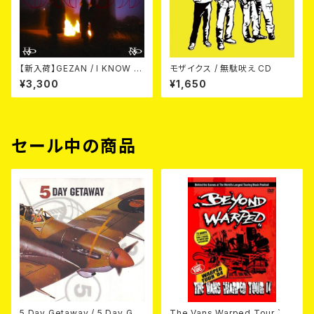
【新入荷】GEZAN / I KNOW H
モザイクス / 無駄吠え CD
OW NOW (CD)
¥3,300
¥1,650
セール中の商品
5 Day Getaway / 5 Day Get
The Vans Warped Tour `04