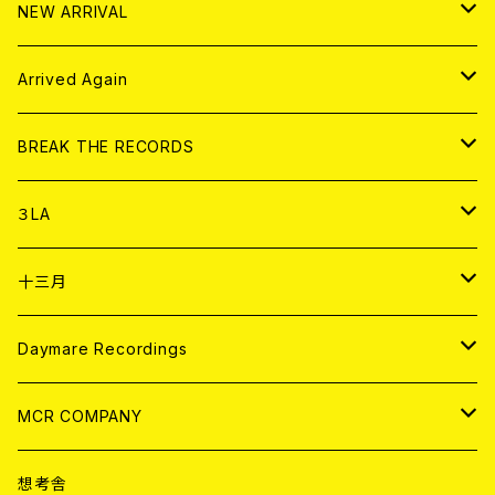
HOOD
EL ZINE
アナログ
NEW ARRIVAL
その他
DOLL MAGAZINE (USED)
アパレル
CD
Arrived Again
書籍
アナログ
CD
BREAK THE RECORDS
DIGITAL CONTENTS
アナログ
CD
３LA
ANALOG
CD
十三月
アパレル
ANALOG
CD
Daymare Recordings
ANALOG
CD
MCR COMPANY
ANALOG
CD
想考舎