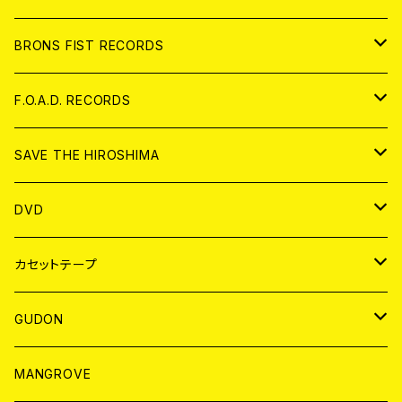
アパレル
BRONS FIST RECORDS
ANALOG
CD
F.O.A.D. RECORDS
ANALOG
CD
SAVE THE HIROSHIMA
ANALOG
アパレル
DVD
BADGE
JAPAN
カセットテープ
WORLD
JAPAN
GUDON
WORLD
アパレル
MANGROVE