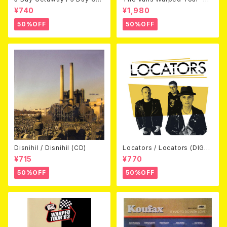
away (CDEP)
Beyond Warped (国内盤DV
¥740
¥1,980
D)
50%OFF
50%OFF
Disnihil / Disnihil (CD)
Locators / Locators (DIGPA
CK CD)
¥715
¥770
50%OFF
50%OFF