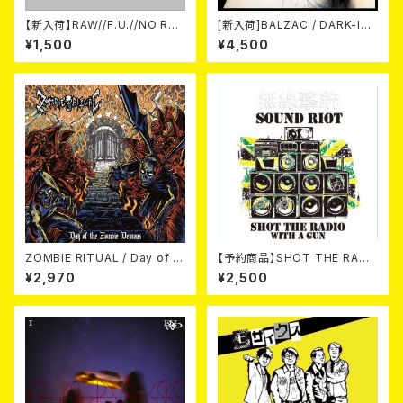
【新入荷】RAW//F.U.//NO RES
[新入荷]BALZAC / DARK-IS
T / 3way split EP ハード ラッ
M -20th Anniversary Comp
¥1,500
¥4,500
ク ダンス (CD)
ilation- (2CD)
ZOMBIE RITUAL / Day of th
【予約商品】SHOT THE RADI
e Zombie Demons
O WITH A GUN / SOUND RI
¥2,970
¥2,500
OT (CD)【8月８日発売】