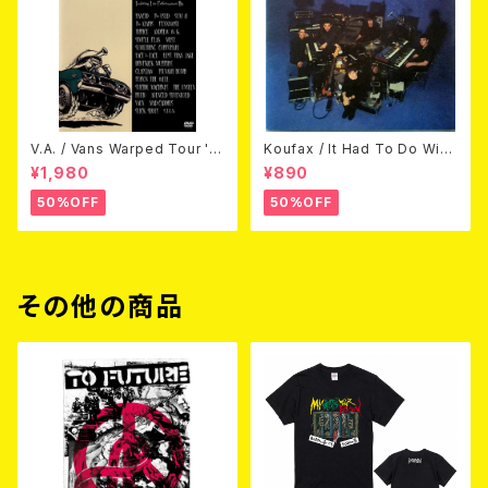
V.A. / Vans Warped Tour '0
Koufax / It Had To Do With
3 (DVD)
Love (CD)
¥1,980
¥890
50%OFF
50%OFF
その他の商品