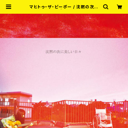
マヒトゥ・ザ・ピーポー / 沈黙の次に
美しい日々 CD | RECORD SHOP
MISERY