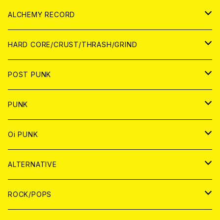
PATCH
ALCHEMY RECORD
アナログ
CD
HARD CORE/CRUST/THRASH/GRIND
DIGITAL CONTENTS
ANALOG
JAPAN
POST PUNK
CD
WORLD
CD
PUNK
ANALOG
CD
JAPAN
ANALOG
JAPAN
Oi PUNK
CASSETTE TAPE
ANALOG
WORLD
JAPAN
CD
WORLD
JAPAN
ALTERNATIVE
WORLD
ANALOG
CD
CD
WOLRD
JAPAN
ROCK/POPS