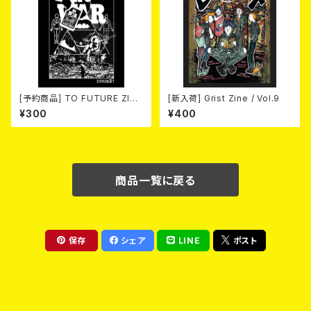
[予約商品] TO FUTURE ZINE
[新入荷] Grist Zine / Vol.9
2026 issue 21 -NO WAR! N
¥300
¥400
O HATE!- (ZINE) 2026年8月
6日発売！
商品一覧に戻る
保存
シェア
LINE
ポスト