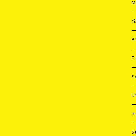
A
C
M
A
C
ア
B
A
C
F
A
C
S
A
ア
D
B
J
カ
W
J
G