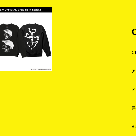
.S.M. / “FOETUS” CR
W NECK SWEAT(Siz
¥7,920
e:M)
C
J
W
J
ア
７
W
J
L
7
T-
W
M
B