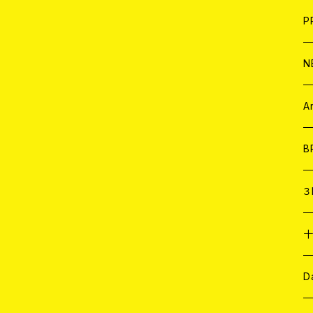
F
L
H
T-
B
写
C
P
1
そ
H
E
N
そ
D
ア
C
A
C
B
D
C
３
A
C
ア
A
C
D