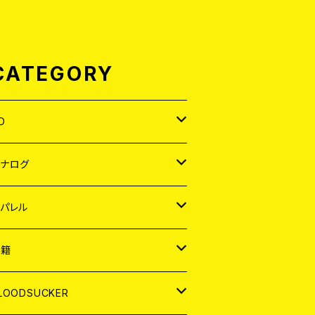
CATEGORY
D
APAN
アナログ
ORLD
APAN
パレル
EP
ORLD
APAN
書籍
P
EP
shirt
ORLD
AGAZINE
LOODSUCKER