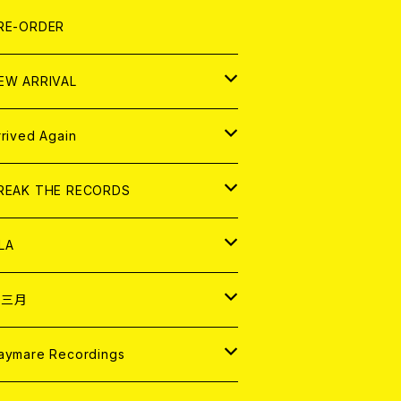
LEXI
P
OOD
shirt
OLLOCKS
真集 (PHOTOBOOK)
D
RE-ORDER
0インチ
の他
OOD
L ZINE
アナログ
EW ARRIVAL
の他
OLL MAGAZINE (USED)
パレル
D
rrived Again
書籍
アナログ
D
REAK THE RECORDS
IGITAL CONTENTS
アナログ
D
LA
NALOG
D
十三月
パレル
NALOG
D
aymare Recordings