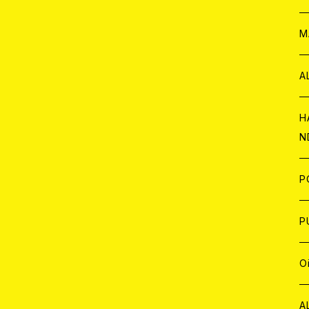
W
ア
M
P
A
C
H
N
D
A
J
P
C
W
C
P
A
C
J
A
J
O
C
A
W
J
C
W
J
A