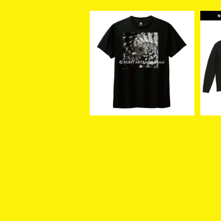
【新入荷】S.K.V. + CazU-
G.I
23 / 転 - Marobashi T-s
E
¥5,500
hirt (size：S～XL) Tシ
ャツ