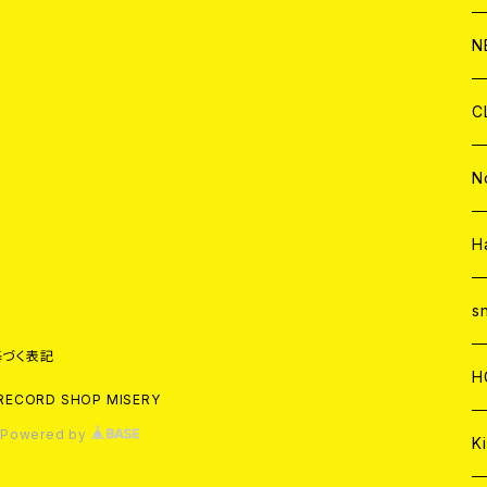
C
A
C
C
W
J
N
A
A
C
C
W
J
C
A
A
C
C
W
J
N
A
A
C
C
W
J
H
A
A
C
C
W
s
づく表記
A
A
C
H
RECORD SHOP MISERY
A
Powered by
Ki