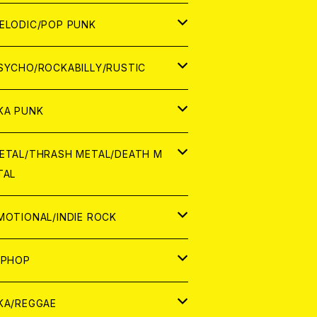
ナログ
ORLD
ELODIC/POP PUNK
D
ナログ
APAN
SYCHO/ROCKABILLY/RUSTIC
D
D
ORLD
APAN
KA PUNK
NALOG
D
D
ORLD
APAN
ETAL/THRASH METAL/DEATH M
TAL
NALOG
NALOG
D
D
ORLD
APAN
MOTIONAL/INDIE ROCK
NALOG
NALOG
D
D
ORLD
APAN
IPHOP
NALOG
NALOG
NALOG
D
ORLD
APAN
KA/REGGAE