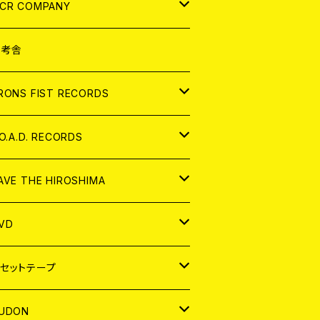
NALOG
D
CR COMPANY
NALOG
D
想考舎
パレル
RONS FIST RECORDS
NALOG
D
.O.A.D. RECORDS
NALOG
D
AVE THE HIROSHIMA
NALOG
パレル
VD
ADGE
APAN
セットテープ
ORLD
APAN
UDON