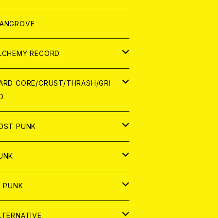
ORLD
パレル
ANGROVE
ATCH
LCHEMY RECORD
アナログ
D
ARD CORE/CRUST/THRASH/GRI
D
IGITAL CONTENTS
NALOG
APAN
OST PUNK
D
ORLD
D
UNK
NALOG
D
APAN
NALOG
APAN
i PUNK
ASSETTE TAPE
NALOG
ORLD
APAN
D
ORLD
APAN
LTERNATIVE