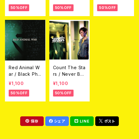
50%OFF
50%OFF
50%OFF
Red Animal W
Count The Sta
ar / Black Pha
rs / Never Be
ntom Crusade
Taken Alive
¥1,100
¥1,100
s (CD)
(CD)
50%OFF
50%OFF
保存
シェア
LINE
ポスト