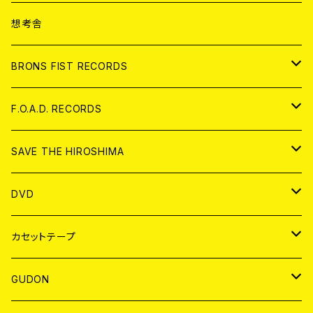
ANALOG
CD
想考舎
アパレル
BRONS FIST RECORDS
ANALOG
CD
F.O.A.D. RECORDS
ANALOG
CD
SAVE THE HIROSHIMA
ANALOG
アパレル
DVD
BADGE
JAPAN
カセットテープ
WORLD
JAPAN
GUDON