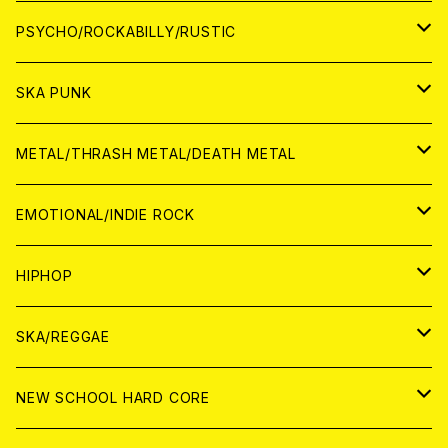
CD
アナログ
JAPAN
PSYCHO/ROCKABILLY/RUSTIC
CD
CD
WORLD
JAPAN
SKA PUNK
ANALOG
CD
CD
WORLD
JAPAN
METAL/THRASH METAL/DEATH METAL
ANALOG
ANALOG
CD
CD
WORLD
JAPAN
EMOTIONAL/INDIE ROCK
ANALOG
ANALOG
CD
CD
WORLD
JAPAN
HIPHOP
ANALOG
ANALOG
ANALOG
CD
WORLD
JAPAN
SKA/REGGAE
CD
ANALOG
CD
CD
WORLD
JAPAN
NEW SCHOOL HARD CORE