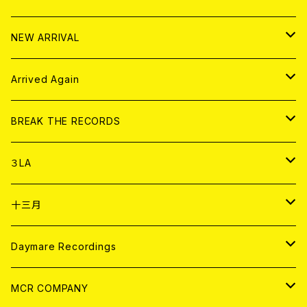
10インチ
その他
HOOD
EL ZINE
アナログ
NEW ARRIVAL
その他
DOLL MAGAZINE (USED)
アパレル
CD
Arrived Again
書籍
アナログ
CD
BREAK THE RECORDS
DIGITAL CONTENTS
アナログ
CD
３LA
ANALOG
CD
十三月
アパレル
ANALOG
CD
Daymare Recordings
ANALOG
CD
MCR COMPANY