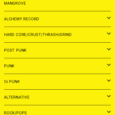
WORLD
アパレル
MANGROVE
PATCH
ALCHEMY RECORD
アナログ
CD
HARD CORE/CRUST/THRASH/GRIND
DIGITAL CONTENTS
ANALOG
JAPAN
POST PUNK
CD
WORLD
CD
PUNK
ANALOG
CD
JAPAN
ANALOG
JAPAN
Oi PUNK
CASSETTE TAPE
ANALOG
WORLD
JAPAN
CD
WORLD
JAPAN
ALTERNATIVE
WORLD
ANALOG
CD
CD
WOLRD
JAPAN
ROCK/POPS