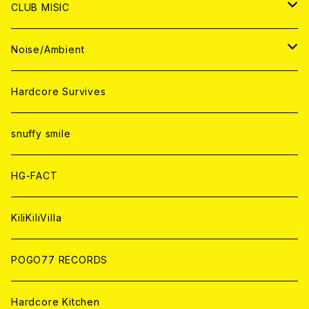
ANALOG
ANALOG
CD
CD
WORLD
JAPAN
CLUB MISIC
ANALOG
ANALOG
CD
CD
WORLD
JAPAN
Noise/Ambient
ANALOG
ANALOG
CD
CD
WORLD
JAPAN
Hardcore Survives
ANALOG
ANALOG
CD
CD
WORLD
snuffy smile
ANALOG
ANALOG
CD
HG-FACT
ANALOG
KiliKiliVilla
POGO77 RECORDS
Hardcore Kitchen