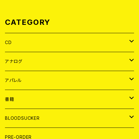
CATEGORY
CD
JAPAN
アナログ
WORLD
JAPAN
アパレル
７EP
WORLD
JAPAN
書籍
LP
7EP
T-shirt
WORLD
MAGAZINE
BLOODSUCKER
FLEXI
LP
HOOD
T-shirt
BOLLOCKS
写真集 (PHOTOBOOK)
CD
PRE-ORDER