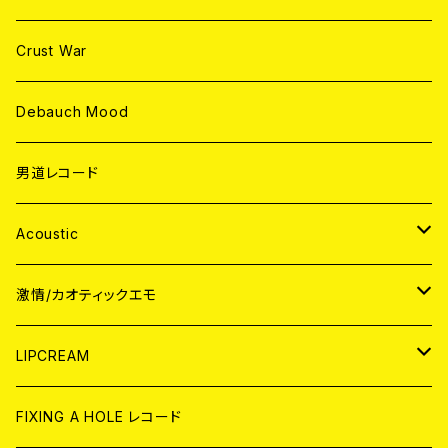
Crust War
Debauch Mood
男道レコード
Acoustic
JAPAN
激情/カオティックエモ
CD
WORLD
JAPAN
LIPCREAM
ANALOG
CD
CD
WORLD
CD
FIXING A HOLE レコード