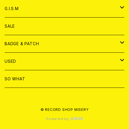
ANALOG
ANALOG
CD
アナログ
G.I.S.M
ANALOG
DVD
CD
SALE
T-shirt & WEAR
ANALOG
BADGE & PATCH
T-SHIRT & WEAR
BADGE
USED
DVD
PATCH
書籍
SO WHAT
カセットテープ
CD
© RECORD SHOP MISERY
書籍
ANALOG
Powered by