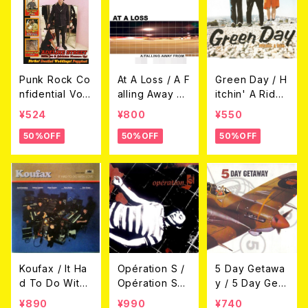
Punk Rock Co
At A Loss / A F
Green Day / H
nfidential Vol.1
alling Away Fr
itchin' A Ride
2007年4月号
om (CD)
(CDEP)
¥524
¥800
¥550
50%OFF
50%OFF
50%OFF
Koufax / It Ha
Opération S /
5 Day Getawa
d To Do With
Opération S
y / 5 Day Geta
Love (CD)
(CD)
way (CDEP)
¥890
¥990
¥740