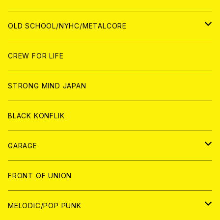
ANALOG
ANALOG
CD
CD
WORLD
JAPAN
OLD SCHOOL/NYHC/METALCORE
ANALOG
ANALOG
CD
CD
WORLD
JAPAN
CREW FOR LIFE
ANALOG
ANALOG
CD
CD
WORLD
STRONG MIND JAPAN
ANALOG
ANALOG
CD
BLACK KONFLIK
ANALOG
GARAGE
JAPAN
FRONT OF UNION
アナログ
WORLD
MELODIC/POP PUNK