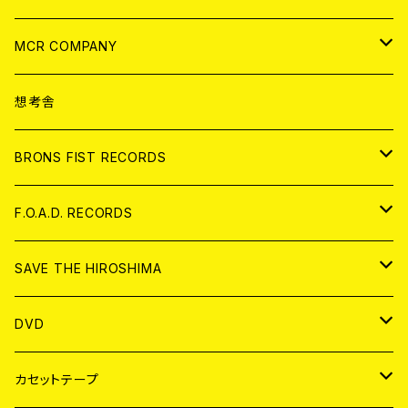
ANALOG
CD
MCR COMPANY
ANALOG
CD
想考舎
アパレル
BRONS FIST RECORDS
ANALOG
CD
F.O.A.D. RECORDS
ANALOG
CD
SAVE THE HIROSHIMA
ANALOG
アパレル
DVD
BADGE
JAPAN
カセットテープ