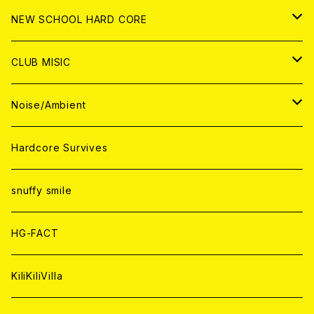
CD
ANALOG
CD
CD
WORLD
JAPAN
NEW SCHOOL HARD CORE
ANALOG
ANALOG
CD
CD
WORLD
JAPAN
CLUB MISIC
ANALOG
ANALOG
CD
CD
WORLD
JAPAN
Noise/Ambient
ANALOG
ANALOG
CD
CD
WORLD
JAPAN
Hardcore Survives
ANALOG
ANALOG
CD
CD
WORLD
snuffy smile
ANALOG
ANALOG
CD
HG-FACT
ANALOG
KiliKiliVilla