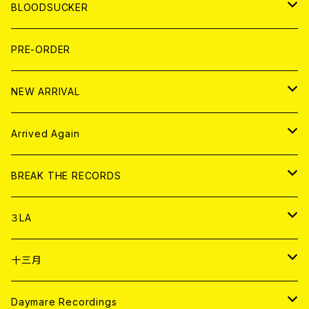
LP
7EP
T-shirt
WORLD
MAGAZINE
BLOODSUCKER
FLEXI
LP
HOOD
T-shirt
BOLLOCKS
写真集 (PHOTOBOOK)
CD
PRE-ORDER
10インチ
その他
HOOD
EL ZINE
アナログ
NEW ARRIVAL
その他
DOLL MAGAZINE (USED)
アパレル
CD
Arrived Again
書籍
アナログ
CD
BREAK THE RECORDS
DIGITAL CONTENTS
アナログ
CD
３LA
ANALOG
CD
十三月
アパレル
ANALOG
CD
Daymare Recordings