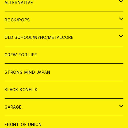
ANALOG
WORLD
JAPAN
CD
WORLD
JAPAN
ALTERNATIVE
WORLD
ANALOG
CD
CD
WOLRD
JAPAN
ROCK/POPS
ANALOG
ANALOG
CD
CD
WORLD
JAPAN
OLD SCHOOL/NYHC/METALCORE
ANALOG
ANALOG
CD
CD
WORLD
JAPAN
CREW FOR LIFE
ANALOG
ANALOG
CD
CD
WORLD
STRONG MIND JAPAN
ANALOG
ANALOG
CD
BLACK KONFLIK
ANALOG
GARAGE
JAPAN
FRONT OF UNION