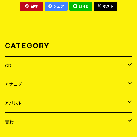
保存
シェア
LINE
ポスト
CATEGORY
CD
JAPAN
アナログ
WORLD
JAPAN
アパレル
７EP
WORLD
JAPAN
書籍