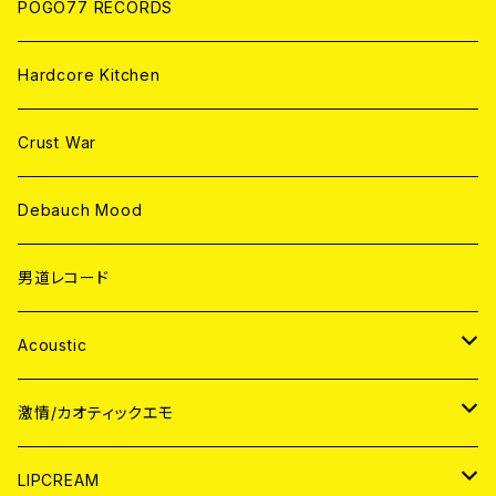
POGO77 RECORDS
Hardcore Kitchen
Crust War
Debauch Mood
男道レコード
Acoustic
JAPAN
激情/カオティックエモ
CD
WORLD
JAPAN
LIPCREAM