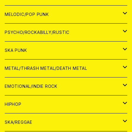
アナログ
WORLD
MELODIC/POP PUNK
CD
アナログ
JAPAN
PSYCHO/ROCKABILLY/RUSTIC
CD
CD
WORLD
JAPAN
SKA PUNK
ANALOG
CD
CD
WORLD
JAPAN
METAL/THRASH METAL/DEATH METAL
ANALOG
ANALOG
CD
CD
WORLD
JAPAN
EMOTIONAL/INDIE ROCK
ANALOG
ANALOG
CD
CD
WORLD
JAPAN
HIPHOP
ANALOG
ANALOG
ANALOG
CD
WORLD
JAPAN
SKA/REGGAE