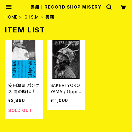
書籍 | RECORD SHOP MISERY
HOME
G.I.S.M
書籍
ITEM LIST
安田潤司 パンク
SAKEVI YOKO
ス 青の時代 『ち
YAMA / Oppre
ょっとの雨ならが
ssive Liberati
¥2,860
¥11,000
まん』‐1980年
on SPIRIT Vol
代パンクシーン
ume 1 (ART B
SOLD OUT
の記憶と記録‐
OOK)
書籍