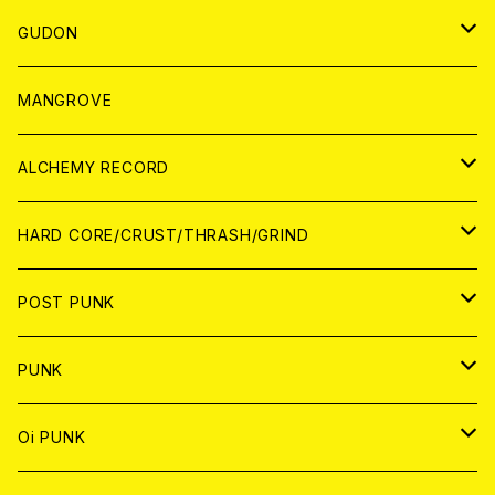
WORLD
JAPAN
GUDON
WORLD
アパレル
MANGROVE
PATCH
ALCHEMY RECORD
アナログ
CD
HARD CORE/CRUST/THRASH/GRIND
DIGITAL CONTENTS
ANALOG
JAPAN
POST PUNK
CD
WORLD
CD
PUNK
ANALOG
CD
JAPAN
ANALOG
JAPAN
Oi PUNK
CASSETTE TAPE