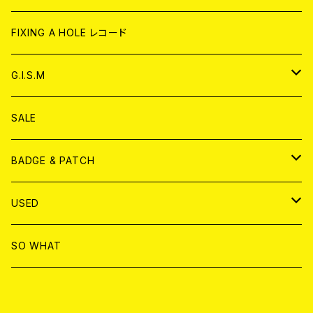
ANALOG
CD
CD
WORLD
CD
FIXING A HOLE レコード
ANALOG
ANALOG
CD
アナログ
G.I.S.M
ANALOG
DVD
CD
SALE
T-shirt & WEAR
ANALOG
BADGE & PATCH
T-SHIRT & WEAR
BADGE
USED
DVD
PATCH
書籍
SO WHAT
カセットテープ
CD