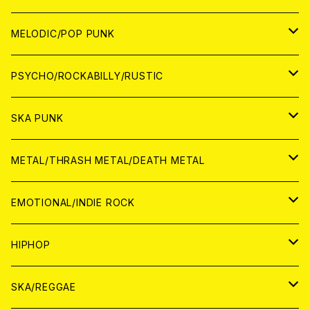
アナログ
WORLD
MELODIC/POP PUNK
CD
アナログ
JAPAN
PSYCHO/ROCKABILLY/RUSTIC
CD
CD
WORLD
JAPAN
SKA PUNK
ANALOG
CD
CD
WORLD
JAPAN
METAL/THRASH METAL/DEATH METAL
ANALOG
ANALOG
CD
CD
WORLD
JAPAN
EMOTIONAL/INDIE ROCK
ANALOG
ANALOG
CD
CD
WORLD
JAPAN
HIPHOP
ANALOG
ANALOG
ANALOG
CD
WORLD
JAPAN
SKA/REGGAE