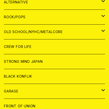
ANALOG
WORLD
JAPAN
CD
WORLD
JAPAN
ALTERNATIVE
WORLD
ANALOG
CD
CD
WOLRD
JAPAN
ROCK/POPS
ANALOG
ANALOG
CD
CD
WORLD
JAPAN
OLD SCHOOL/NYHC/METALCORE
ANALOG
ANALOG
CD
CD
WORLD
JAPAN
CREW FOR LIFE
ANALOG
ANALOG
CD
CD
WORLD
STRONG MIND JAPAN
ANALOG
ANALOG
CD
BLACK KONFLIK
ANALOG
GARAGE
JAPAN
FRONT OF UNION