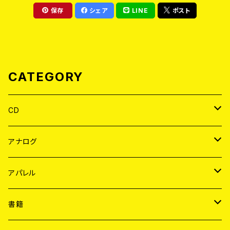
保存
シェア
LINE
ポスト
CATEGORY
CD
JAPAN
アナログ
WORLD
JAPAN
アパレル
７EP
WORLD
JAPAN
書籍