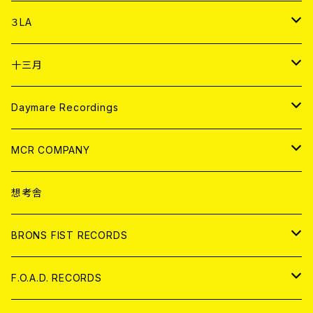
DIGITAL CONTENTS
アナログ
CD
３LA
ANALOG
CD
十三月
アパレル
ANALOG
CD
Daymare Recordings
ANALOG
CD
MCR COMPANY
ANALOG
CD
想考舎
アパレル
BRONS FIST RECORDS
ANALOG
CD
F.O.A.D. RECORDS