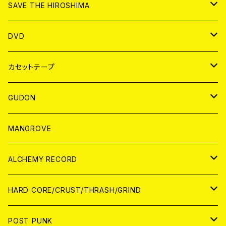
ANALOG
CD
SAVE THE HIROSHIMA
ANALOG
アパレル
DVD
BADGE
JAPAN
カセットテープ
WORLD
JAPAN
GUDON
WORLD
アパレル
MANGROVE
PATCH
ALCHEMY RECORD
アナログ
CD
HARD CORE/CRUST/THRASH/GRIND
DIGITAL CONTENTS
ANALOG
JAPAN
POST PUNK