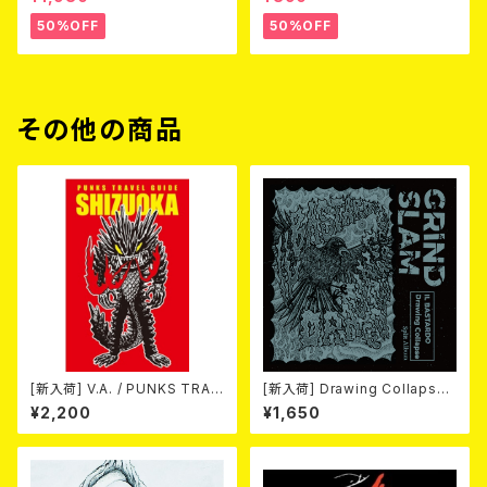
50%OFF
50%OFF
その他の商品
[新入荷] V.A. / PUNKS TRAV
[新入荷] Drawing Collaps
EL GUIDE SHIZUOKA (カセッ
e//IL BASTARDO / GRIND S
¥2,200
¥1,650
ト)
LAM (CD)