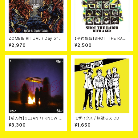
ZOMBIE RITUAL / Day of th
【予約商品】SHOT THE RADI
e Zombie Demons
O WITH A GUN / SOUND RI
¥2,970
¥2,500
OT (CD)【8月８日発売】
【新入荷】GEZAN / I KNOW H
モザイクス / 無駄吠え CD
OW NOW (CD)
¥3,300
¥1,650