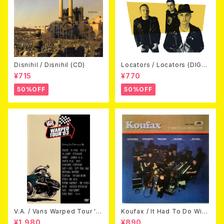
Disnihil / Disnihil (CD)
Locators / Locators (DIGPA
CK CD)
¥715
¥770
50%OFF
50%OFF
V.A. / Vans Warped Tour '0
Koufax / It Had To Do With
3 (DVD)
Love (CD)
¥1,980
¥890