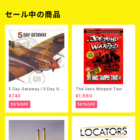
セール中の商品
5 Day Getaway / 5 Day Get
The Vans Warped Tour `04
away (CDEP)
Beyond Warped (国内盤DV
¥740
¥1,980
D)
50%OFF
50%OFF