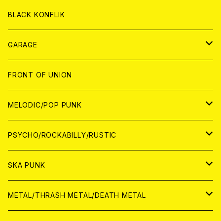
ANALOG
ANALOG
CD
BLACK KONFLIK
ANALOG
GARAGE
JAPAN
FRONT OF UNION
アナログ
WORLD
MELODIC/POP PUNK
CD
アナログ
JAPAN
PSYCHO/ROCKABILLY/RUSTIC
CD
CD
WORLD
JAPAN
SKA PUNK
ANALOG
CD
CD
WORLD
JAPAN
METAL/THRASH METAL/DEATH METAL