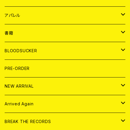
WORLD
JAPAN
アパレル
７EP
WORLD
JAPAN
書籍
LP
7EP
T-shirt
WORLD
MAGAZINE
BLOODSUCKER
FLEXI
LP
HOOD
T-shirt
BOLLOCKS
写真集 (PHOTOBOOK)
CD
PRE-ORDER
10インチ
その他
HOOD
EL ZINE
アナログ
NEW ARRIVAL
その他
DOLL MAGAZINE (USED)
アパレル
CD
Arrived Again
書籍
アナログ
CD
BREAK THE RECORDS