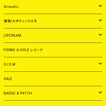
Acoustic
JAPAN
激情/カオティックエモ
CD
WORLD
JAPAN
LIPCREAM
ANALOG
CD
CD
WORLD
CD
FIXING A HOLE レコード
ANALOG
ANALOG
CD
アナログ
G.I.S.M
ANALOG
DVD
CD
SALE
T-shirt & WEAR
ANALOG
BADGE & PATCH