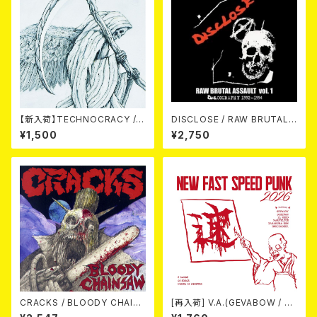
【新入荷】TECHNOCRACY /T
DISCLOSE / RAW BRUTAL
O HELL/THE END (7"EP)
ASSAULT Vol.1 : DISCOGRA
¥1,500
¥2,750
PHY 1992-1994 (2CD)
CRACKS / BLOODY CHAIN
[再入荷] V.A.(GEVABOW / D
SAW (CD)
USTPAN / EL NUDO / MARV