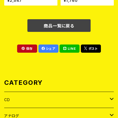
¥2,547
¥1,760
ELOUS / 高倉健 / Horse & D
eer) / NEW FAST SPEED PU
NK 2026 (7"EP/3rdプレス盤)
商品一覧に戻る
保存
シェア
LINE
ポスト
CATEGORY
CD
JAPAN
アナログ