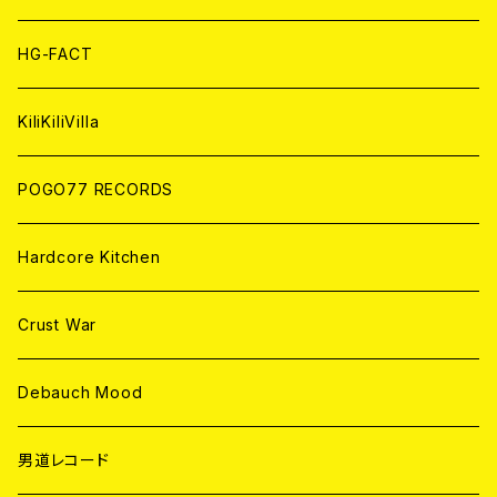
ANALOG
ANALOG
CD
HG-FACT
ANALOG
KiliKiliVilla
POGO77 RECORDS
Hardcore Kitchen
Crust War
Debauch Mood
男道レコード