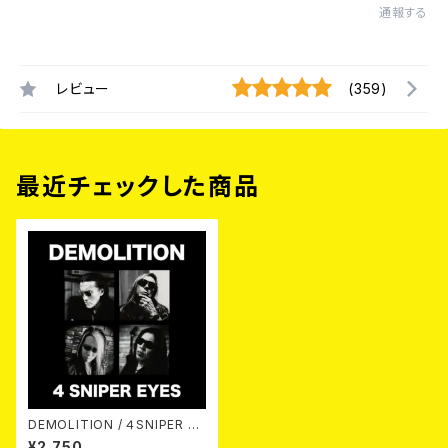
通報する
レビュー
(359)
最近チェックした商品
DEMOLITION / ４SNIPER EY
ES CD
¥2,750