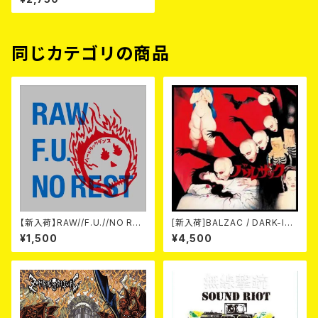
同じカテゴリの商品
【新入荷】RAW//F.U.//NO RES
[新入荷]BALZAC / DARK-IS
T / 3way split EP ハード ラッ
M -20th Anniversary Comp
¥1,500
¥4,500
ク ダンス (CD)
ilation- (2CD)