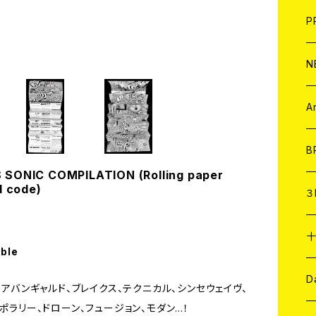
F
L
H
T-
B
写
C
P
1
そ
H
E
N
そ
D
ア
C
A
C
B
 SONIC COMPILATION (Rolling paper
d code)
D
C
３
A
C
able
ア
A
C
D
、アバンギャルド、ブレイクス、テクニカル、シンセウェイヴ、
ポラリー、ドローン、フュージョン、モダン…！