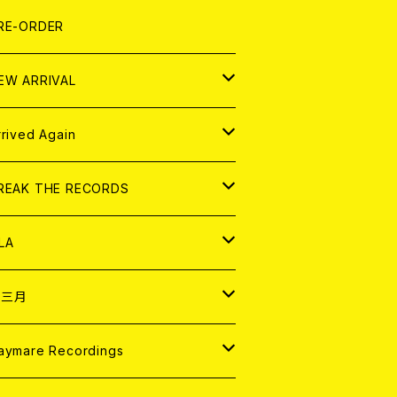
LEXI
P
OOD
shirt
OLLOCKS
真集 (PHOTOBOOK)
D
RE-ORDER
0インチ
の他
OOD
L ZINE
アナログ
EW ARRIVAL
の他
OLL MAGAZINE (USED)
パレル
D
rrived Again
書籍
アナログ
D
REAK THE RECORDS
IGITAL CONTENTS
アナログ
D
LA
NALOG
D
十三月
パレル
NALOG
D
aymare Recordings