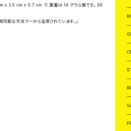
 x 2.5 cm x 0.7 cm で、重量は 14 グラム強です。 26
W
A
C
C
W
J
R
続可能な方法で一から生産されています。」
A
A
C
C
W
J
O
A
A
C
C
W
J
C
A
A
C
C
W
S
A
A
C
B
A
G
J
F