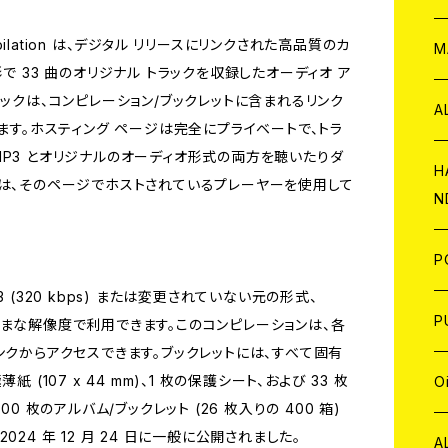
 Compilation は、デジタル リリースにリンクされた高品質のカ
W
ア
M
で 33 曲のオリジナル トラックを収録したオーディオ ア
ラックは、コンピレーション/ブックレットに含まれるリンク
P
A
きます。ホスティング ページは完全にプライベートで、トラ
P3 とオリジナルのオーディオ形式の両方を聴いたりダ
C
H
ムは、そのページでホストされているプレーヤーを使用して
N
」
D
A
J
P
。
 (320 kbps) または変更されていない元の形式、
C
W
C
P
、さまざまな解像度で利用できます。このコンピレーションは、各
ンクからアクセスできます。ブックレットには、すべて固有
A
C
J
A
J
 (107 x 44 mm)、1 枚の保護シート、および 33 枚
O
0 枚のアルバム/ブックレット (26 枚入りの 400 箱)
C
A
W
24 年 12 月 24 日に一般に公開されました。
J
C
W
J
A