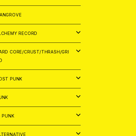
ORLD
パレル
ANGROVE
ATCH
LCHEMY RECORD
アナログ
D
ARD CORE/CRUST/THRASH/GRI
D
IGITAL CONTENTS
NALOG
APAN
OST PUNK
D
ORLD
D
UNK
NALOG
D
APAN
NALOG
APAN
i PUNK
ASSETTE TAPE
NALOG
ORLD
APAN
D
ORLD
APAN
LTERNATIVE