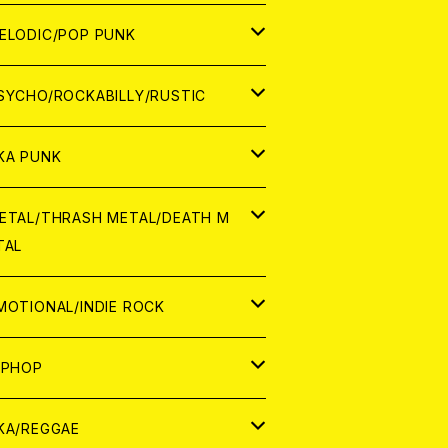
ナログ
ORLD
ELODIC/POP PUNK
D
ナログ
APAN
SYCHO/ROCKABILLY/RUSTIC
D
D
ORLD
APAN
KA PUNK
NALOG
D
D
ORLD
APAN
ETAL/THRASH METAL/DEATH M
TAL
NALOG
NALOG
D
D
ORLD
APAN
MOTIONAL/INDIE ROCK
NALOG
NALOG
D
D
ORLD
APAN
IPHOP
NALOG
NALOG
NALOG
D
ORLD
APAN
KA/REGGAE