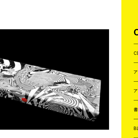
C
J
W
J
ア
７
W
J
L
7
T-
W
M
B