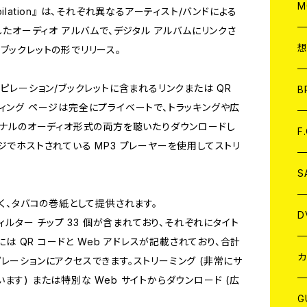
A
C
M
 Compilation』 は、それぞれ異なるアーティスト/バンドによる
したオーディオ アルバムで、デジタル アルバムにリンクさ
A
C
ブックレットの形でリリース。
ピレーション/ブックレットに含まれるリンクまたは QR
ア
B
ィング ページは完全にプライベートで、トラッキングや広
ジナルのオーディオ形式の両方を聴いたりダウンロードし
A
C
F
ジでホストされている MP3 プレーヤーを使用してストリ
A
C
S
なく、タバコの巻紙として提供されます。
A
ア
D
フィルター チップ 33 個が含まれており、それぞれにタイト
には QR コードと Web アドレスが記載されており、合計
B
J
カ
コンピレーションにアクセスできます。ストリーミング (非常にサ
す) または特別な Web サイトからダウンロード (広
W
J
G