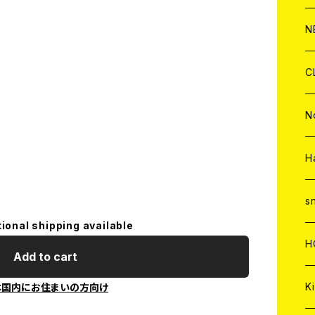
C
A
C
C
W
J
N
A
A
C
C
W
J
C
A
A
C
C
W
J
N
A
A
C
C
W
J
H
A
A
C
C
W
s
tional shipping available
A
A
C
H
Add to cart
A
Ki
本国内にお住まいの方向け