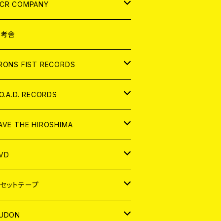
NALOG
D
CR COMPANY
NALOG
D
想考舎
パレル
RONS FIST RECORDS
NALOG
D
.O.A.D. RECORDS
NALOG
D
AVE THE HIROSHIMA
NALOG
パレル
VD
ADGE
APAN
セットテープ
ORLD
APAN
UDON