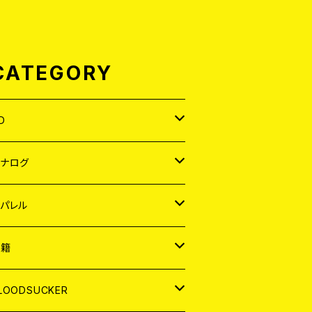
CATEGORY
D
APAN
アナログ
ORLD
APAN
パレル
EP
ORLD
APAN
書籍
P
EP
shirt
ORLD
AGAZINE
LOODSUCKER