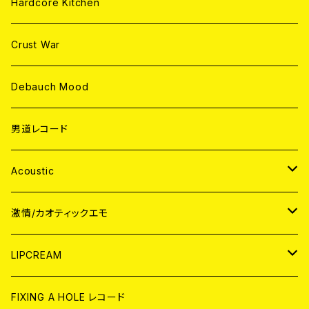
Hardcore Kitchen
Crust War
Debauch Mood
男道レコード
Acoustic
JAPAN
激情/カオティックエモ
CD
WORLD
JAPAN
LIPCREAM
ANALOG
CD
CD
WORLD
CD
FIXING A HOLE レコード