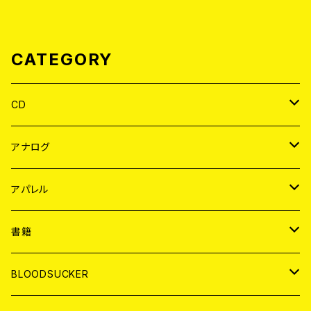
CATEGORY
CD
JAPAN
アナログ
WORLD
JAPAN
アパレル
７EP
WORLD
JAPAN
書籍
LP
7EP
T-shirt
WORLD
MAGAZINE
BLOODSUCKER
FLEXI
LP
HOOD