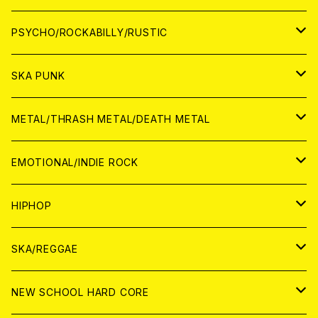
CD
アナログ
JAPAN
PSYCHO/ROCKABILLY/RUSTIC
CD
CD
WORLD
JAPAN
SKA PUNK
ANALOG
CD
CD
WORLD
JAPAN
METAL/THRASH METAL/DEATH METAL
ANALOG
ANALOG
CD
CD
WORLD
JAPAN
EMOTIONAL/INDIE ROCK
ANALOG
ANALOG
CD
CD
WORLD
JAPAN
HIPHOP
ANALOG
ANALOG
ANALOG
CD
WORLD
JAPAN
SKA/REGGAE
CD
ANALOG
CD
CD
WORLD
JAPAN
NEW SCHOOL HARD CORE