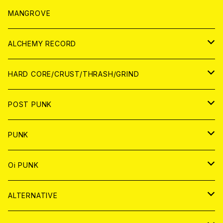
WORLD
アパレル
MANGROVE
PATCH
ALCHEMY RECORD
アナログ
CD
HARD CORE/CRUST/THRASH/GRIND
DIGITAL CONTENTS
ANALOG
JAPAN
POST PUNK
CD
WORLD
CD
PUNK
ANALOG
CD
JAPAN
ANALOG
JAPAN
Oi PUNK
CASSETTE TAPE
ANALOG
WORLD
JAPAN
CD
WORLD
JAPAN
ALTERNATIVE
WORLD
ANALOG