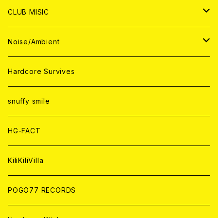
ANALOG
ANALOG
CD
CD
WORLD
JAPAN
CLUB MISIC
ANALOG
ANALOG
CD
CD
WORLD
JAPAN
Noise/Ambient
ANALOG
ANALOG
CD
CD
WORLD
JAPAN
Hardcore Survives
ANALOG
ANALOG
CD
CD
WORLD
snuffy smile
ANALOG
ANALOG
CD
HG-FACT
ANALOG
KiliKiliVilla
POGO77 RECORDS