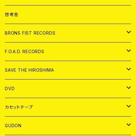
ANALOG
CD
想考舎
アパレル
BRONS FIST RECORDS
ANALOG
CD
F.O.A.D. RECORDS
ANALOG
CD
SAVE THE HIROSHIMA
ANALOG
アパレル
DVD
BADGE
JAPAN
カセットテープ
WORLD
JAPAN
GUDON