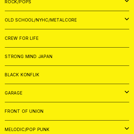
CD
CD
WOLRD
JAPAN
ROCK/POPS
ANALOG
ANALOG
CD
CD
WORLD
JAPAN
OLD SCHOOL/NYHC/METALCORE
ANALOG
ANALOG
CD
CD
WORLD
JAPAN
CREW FOR LIFE
ANALOG
ANALOG
CD
CD
WORLD
STRONG MIND JAPAN
ANALOG
ANALOG
CD
BLACK KONFLIK
ANALOG
GARAGE
JAPAN
FRONT OF UNION
アナログ
WORLD
MELODIC/POP PUNK