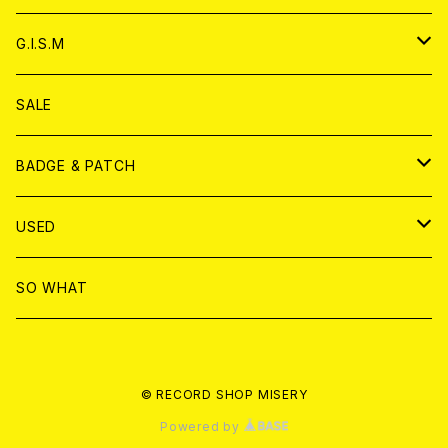
ANALOG
ANALOG
CD
アナログ
G.I.S.M
ANALOG
DVD
CD
SALE
T-shirt & WEAR
ANALOG
BADGE & PATCH
T-SHIRT & WEAR
BADGE
USED
DVD
PATCH
書籍
SO WHAT
カセットテープ
CD
© RECORD SHOP MISERY
書籍
ANALOG
Powered by