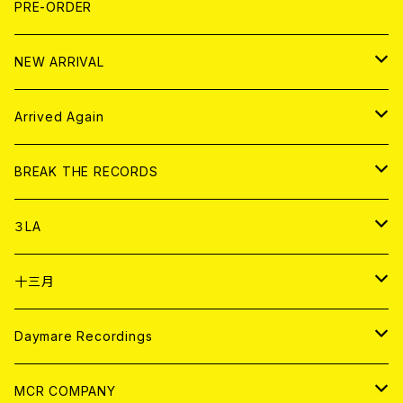
T-shirt
BOLLOCKS
写真集 (PHOTOBOOK)
CD
PRE-ORDER
10インチ
その他
HOOD
EL ZINE
アナログ
NEW ARRIVAL
その他
DOLL MAGAZINE (USED)
アパレル
CD
Arrived Again
書籍
アナログ
CD
BREAK THE RECORDS
DIGITAL CONTENTS
アナログ
CD
３LA
ANALOG
CD
十三月
アパレル
ANALOG
CD
Daymare Recordings
ANALOG
CD
MCR COMPANY