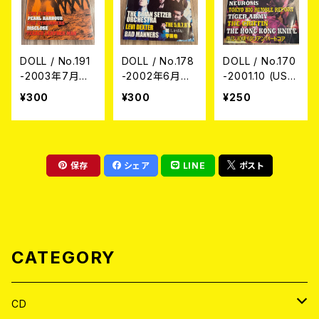
DOLL / No.191
DOLL / No.178
DOLL / No.170
-2003年7月号-
-2002年6月号-
-2001.10 (USE
(USED/MAGAZ
(USED/MAGAZ
D/MAGAZINE)
¥300
¥300
¥250
INE)
INE)
保存
シェア
LINE
ポスト
CATEGORY
CD