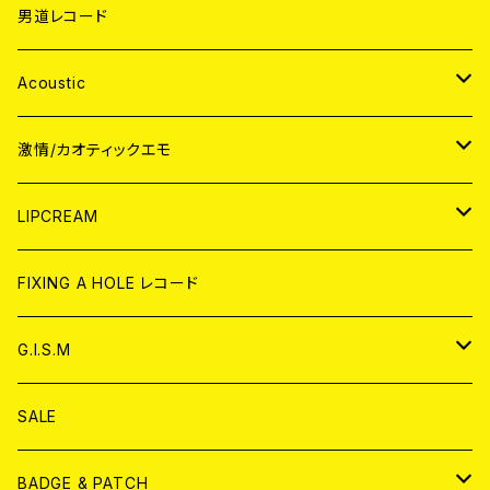
男道レコード
Acoustic
JAPAN
激情/カオティックエモ
CD
WORLD
JAPAN
LIPCREAM
ANALOG
CD
CD
WORLD
CD
FIXING A HOLE レコード
ANALOG
ANALOG
CD
アナログ
G.I.S.M
ANALOG
DVD
CD
SALE
T-shirt & WEAR
ANALOG
BADGE & PATCH