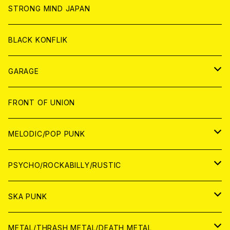
ANALOG
ANALOG
CD
CD
WORLD
STRONG MIND JAPAN
ANALOG
ANALOG
CD
BLACK KONFLIK
ANALOG
GARAGE
JAPAN
FRONT OF UNION
アナログ
WORLD
MELODIC/POP PUNK
CD
アナログ
JAPAN
PSYCHO/ROCKABILLY/RUSTIC
CD
CD
WORLD
JAPAN
SKA PUNK
ANALOG
CD
CD
WORLD
JAPAN
METAL/THRASH METAL/DEATH METAL