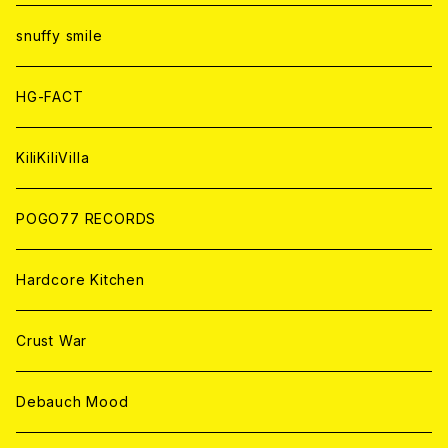
ANALOG
ANALOG
CD
CD
WORLD
snuffy smile
ANALOG
ANALOG
CD
HG-FACT
ANALOG
KiliKiliVilla
POGO77 RECORDS
Hardcore Kitchen
Crust War
Debauch Mood