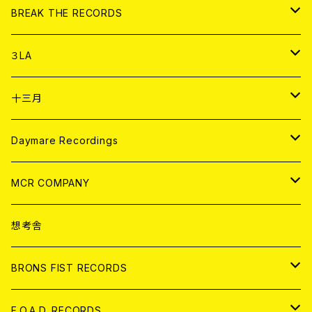
書籍
アナログ
CD
BREAK THE RECORDS
DIGITAL CONTENTS
アナログ
CD
３LA
ANALOG
CD
十三月
アパレル
ANALOG
CD
Daymare Recordings
ANALOG
CD
MCR COMPANY
ANALOG
CD
想考舎
アパレル
BRONS FIST RECORDS
ANALOG
CD
F.O.A.D. RECORDS