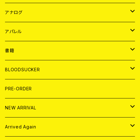
JAPAN
アナログ
WORLD
JAPAN
アパレル
７EP
WORLD
JAPAN
書籍
LP
7EP
T-shirt
WORLD
MAGAZINE
BLOODSUCKER
FLEXI
LP
HOOD
T-shirt
BOLLOCKS
写真集 (PHOTOBOOK)
CD
PRE-ORDER
10インチ
その他
HOOD
EL ZINE
アナログ
NEW ARRIVAL
その他
DOLL MAGAZINE (USED)
アパレル
CD
Arrived Again