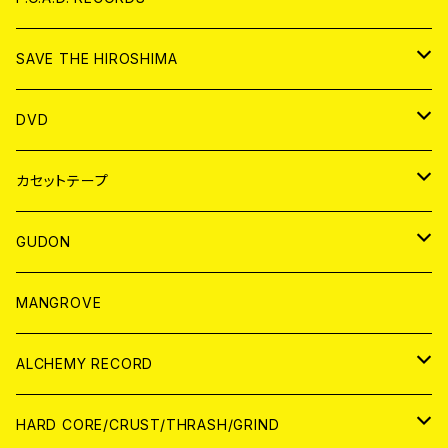
ANALOG
CD
SAVE THE HIROSHIMA
ANALOG
アパレル
DVD
BADGE
JAPAN
カセットテープ
WORLD
JAPAN
GUDON
WORLD
アパレル
MANGROVE
PATCH
ALCHEMY RECORD
アナログ
CD
HARD CORE/CRUST/THRASH/GRIND