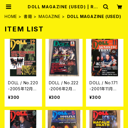
DOLL MAGAZINE (USED) | REC
ORD SHOP MISERY
HOME
書籍
MAGAZINE
DOLL MAGAZINE (USED)
ITEM LIST
DOLL / No.220
DOLL / No.222
DOLL / No.171
-2005年12月
-2006年2月号-
-2001年11月号-
号- (USED/MA
(USED/MAGAZ
(USED/MAGAZ
¥300
¥300
¥300
GAZINE)
INE)
INE)