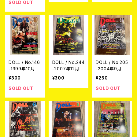
SOLD OUT
DOLL / No.146
DOLL / No.244
DOLL / No.205
-1999年10月
-2007年12月
-2004年9月号-
号- (USED/MA
号- (USED/MA
(USED/MAGAZ
¥300
¥300
¥250
GAZINE)
GAZINE)
INE)
SOLD OUT
SOLD OUT