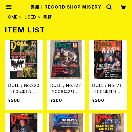
書籍 | RECORD SHOP MISERY
HOME
USED
書籍
ITEM LIST
DOLL / No.220
DOLL / No.222
DOLL / No.171
-2005年12月
-2006年2月号-
-2001年11月号-
号- (USED/MA
(USED/MAGAZ
(USED/MAGAZ
¥300
¥300
¥300
GAZINE)
INE)
INE)