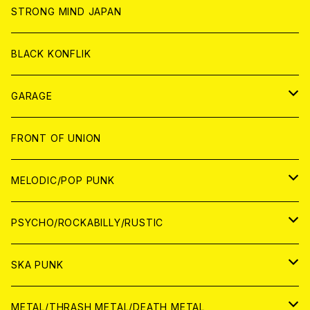
ANALOG
ANALOG
CD
CD
WORLD
STRONG MIND JAPAN
ANALOG
ANALOG
CD
BLACK KONFLIK
ANALOG
GARAGE
JAPAN
FRONT OF UNION
アナログ
WORLD
MELODIC/POP PUNK
CD
アナログ
JAPAN
PSYCHO/ROCKABILLY/RUSTIC
CD
CD
WORLD
JAPAN
SKA PUNK
ANALOG
CD
CD
WORLD
JAPAN
METAL/THRASH METAL/DEATH METAL