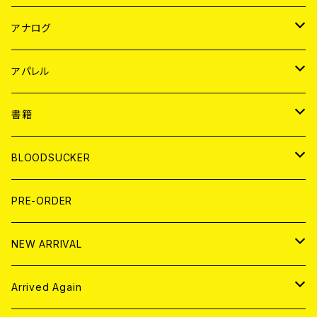
JAPAN
アナログ
WORLD
JAPAN
アパレル
７EP
WORLD
JAPAN
書籍
LP
7EP
T-shirt
WORLD
MAGAZINE
BLOODSUCKER
FLEXI
LP
HOOD
T-shirt
BOLLOCKS
写真集 (PHOTOBOOK)
CD
PRE-ORDER
10インチ
その他
HOOD
EL ZINE
アナログ
NEW ARRIVAL
その他
DOLL MAGAZINE (USED)
アパレル
CD
Arrived Again