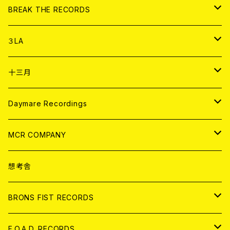
書籍
アナログ
CD
BREAK THE RECORDS
DIGITAL CONTENTS
アナログ
CD
３LA
ANALOG
CD
十三月
アパレル
ANALOG
CD
Daymare Recordings
ANALOG
CD
MCR COMPANY
ANALOG
CD
想考舎
アパレル
BRONS FIST RECORDS
ANALOG
CD
F.O.A.D. RECORDS