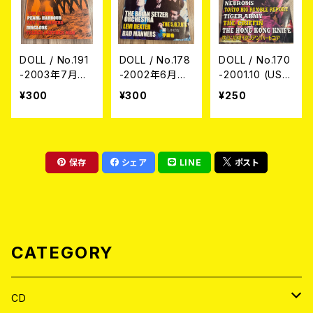
DOLL / No.191
DOLL / No.178
DOLL / No.170
-2003年7月号-
-2002年6月号-
-2001.10 (USE
(USED/MAGAZ
(USED/MAGAZ
D/MAGAZINE)
¥300
¥300
¥250
INE)
INE)
保存
シェア
LINE
ポスト
CATEGORY
CD