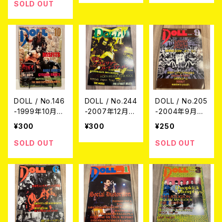
SOLD OUT
DOLL / No.146
DOLL / No.244
DOLL / No.205
-1999年10月
-2007年12月
-2004年9月号-
号- (USED/MA
号- (USED/MA
(USED/MAGAZ
¥300
¥300
¥250
GAZINE)
GAZINE)
INE)
SOLD OUT
SOLD OUT