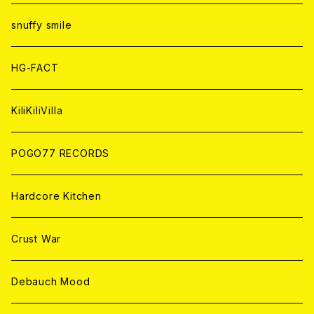
ANALOG
ANALOG
CD
CD
WORLD
snuffy smile
ANALOG
ANALOG
CD
HG-FACT
ANALOG
KiliKiliVilla
POGO77 RECORDS
Hardcore Kitchen
Crust War
Debauch Mood