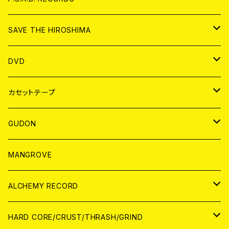
ANALOG
CD
SAVE THE HIROSHIMA
ANALOG
アパレル
DVD
BADGE
JAPAN
カセットテープ
WORLD
JAPAN
GUDON
WORLD
アパレル
MANGROVE
PATCH
ALCHEMY RECORD
アナログ
CD
HARD CORE/CRUST/THRASH/GRIND