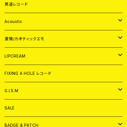
男道レコード
Acoustic
JAPAN
激情/カオティックエモ
CD
WORLD
JAPAN
LIPCREAM
ANALOG
CD
CD
WORLD
CD
FIXING A HOLE レコード
ANALOG
ANALOG
CD
アナログ
G.I.S.M
ANALOG
DVD
CD
SALE
T-shirt & WEAR
ANALOG
BADGE & PATCH