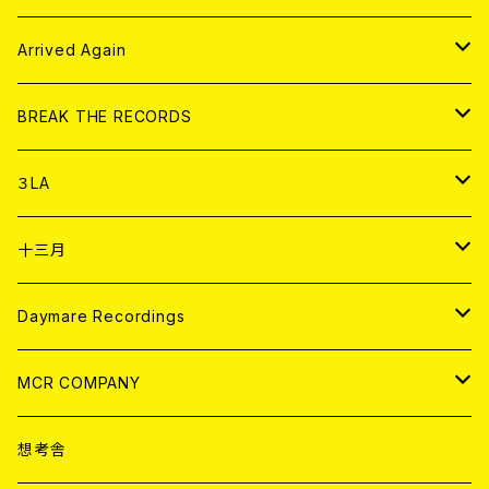
その他
DOLL MAGAZINE (USED)
アパレル
CD
Arrived Again
書籍
アナログ
CD
BREAK THE RECORDS
DIGITAL CONTENTS
アナログ
CD
３LA
ANALOG
CD
十三月
アパレル
ANALOG
CD
Daymare Recordings
ANALOG
CD
MCR COMPANY
ANALOG
CD
想考舎