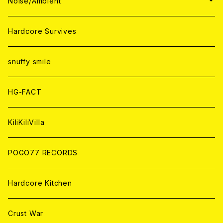
WORLD
JAPAN
Noise/Ambient
ANALOG
ANALOG
CD
CD
WORLD
JAPAN
Hardcore Survives
ANALOG
ANALOG
CD
CD
WORLD
snuffy smile
ANALOG
ANALOG
CD
HG-FACT
ANALOG
KiliKiliVilla
POGO77 RECORDS
Hardcore Kitchen
Crust War