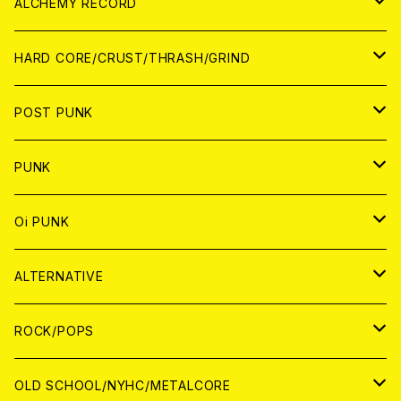
PATCH
ALCHEMY RECORD
アナログ
CD
HARD CORE/CRUST/THRASH/GRIND
DIGITAL CONTENTS
ANALOG
JAPAN
POST PUNK
CD
WORLD
CD
PUNK
ANALOG
CD
JAPAN
ANALOG
JAPAN
Oi PUNK
CASSETTE TAPE
ANALOG
WORLD
JAPAN
CD
WORLD
JAPAN
ALTERNATIVE
WORLD
ANALOG
CD
CD
WOLRD
JAPAN
ROCK/POPS
ANALOG
ANALOG
CD
CD
WORLD
JAPAN
OLD SCHOOL/NYHC/METALCORE