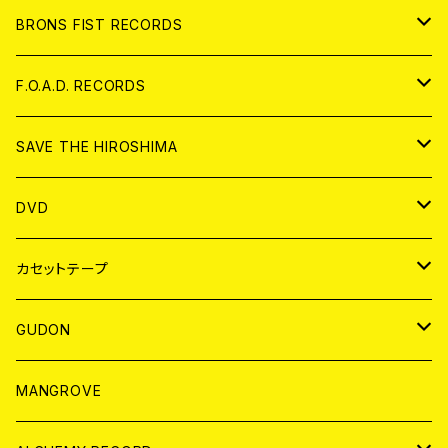
アパレル
BRONS FIST RECORDS
ANALOG
CD
F.O.A.D. RECORDS
ANALOG
CD
SAVE THE HIROSHIMA
ANALOG
アパレル
DVD
BADGE
JAPAN
カセットテープ
WORLD
JAPAN
GUDON
WORLD
アパレル
MANGROVE