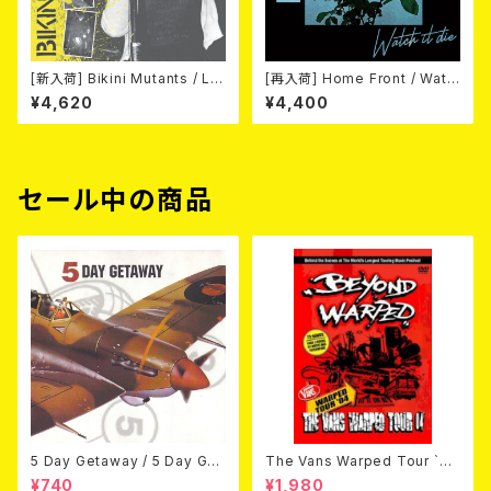
[新入荷] Bikini Mutants / Le
[再入荷] Home Front / Watc
t's Mutate (LP)
h It Die (LP)
¥4,620
¥4,400
セール中の商品
5 Day Getaway / 5 Day Get
The Vans Warped Tour `04
away (CDEP)
Beyond Warped (国内盤DV
¥740
¥1,980