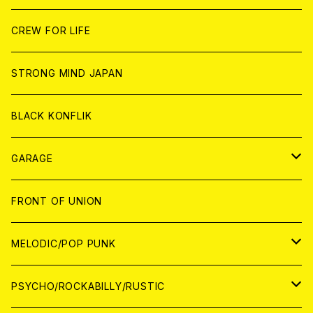
ANALOG
ANALOG
CD
CD
WORLD
JAPAN
CREW FOR LIFE
ANALOG
ANALOG
CD
CD
WORLD
STRONG MIND JAPAN
ANALOG
ANALOG
CD
BLACK KONFLIK
ANALOG
GARAGE
JAPAN
FRONT OF UNION
アナログ
WORLD
MELODIC/POP PUNK
CD
アナログ
JAPAN
PSYCHO/ROCKABILLY/RUSTIC