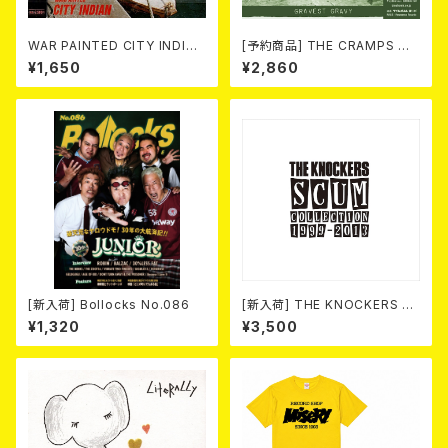
WAR PAINTED CITY INDIAN
[予約商品] THE CRAMPS ザ・
/ Complete Discography
クランプス / Gravest Gravy
¥1,650
¥2,860
(CD)
（墓場のごちそう）(CD) 2026.8
月下旬
[新入荷] Bollocks No.086
[新入荷] THE KNOCKERS 『S
CUM COLLECTION 1999
¥1,320
¥3,500
～2013』(2xCD)