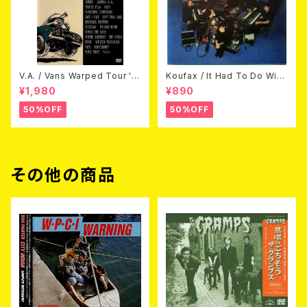
V.A. / Vans Warped Tour '0
Koufax / It Had To Do With
3 (DVD)
Love (CD)
¥1,980
¥890
50%OFF
50%OFF
その他の商品