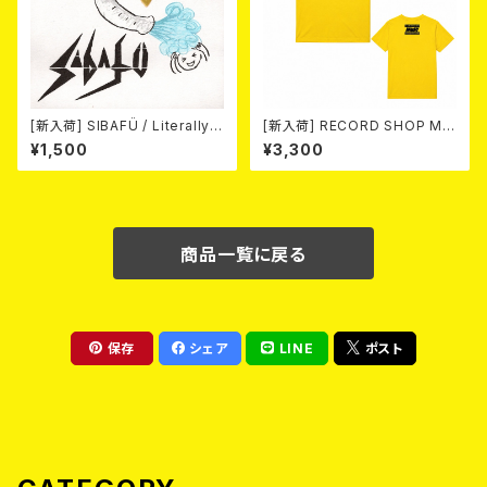
[新入荷] SIBAFÜ / Literally
[新入荷] RECORD SHOP MIS
(7"EP)
ERY / 33th anniversary T-s
¥1,500
¥3,300
hirts (yellow ②)
商品一覧に戻る
保存
シェア
LINE
ポスト