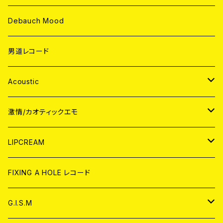
Debauch Mood
男道レコード
Acoustic
JAPAN
激情/カオティックエモ
CD
WORLD
JAPAN
LIPCREAM
ANALOG
CD
CD
WORLD
CD
FIXING A HOLE レコード
ANALOG
ANALOG
CD
アナログ
G.I.S.M