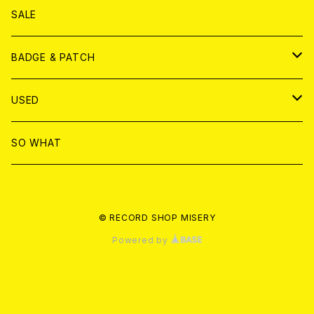
ANALOG
DVD
CD
SALE
T-shirt & WEAR
ANALOG
BADGE & PATCH
T-SHIRT & WEAR
BADGE
USED
DVD
PATCH
書籍
SO WHAT
カセットテープ
CD
© RECORD SHOP MISERY
書籍
ANALOG
Powered by