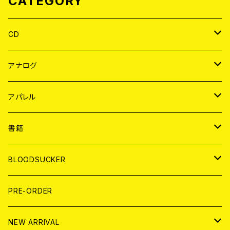
CATEGORY
CD
JAPAN
アナログ
WORLD
JAPAN
アパレル
７EP
WORLD
JAPAN
書籍
LP
7EP
T-shirt
WORLD
MAGAZINE
BLOODSUCKER
FLEXI
LP
HOOD
T-shirt
BOLLOCKS
写真集 (PHOTOBOOK)
CD
PRE-ORDER
10インチ
その他
HOOD
EL ZINE
アナログ
NEW ARRIVAL