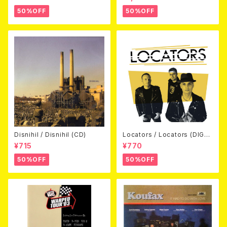
D)
50%OFF
50%OFF
Disnihil / Disnihil (CD)
Locators / Locators (DIGPA
CK CD)
¥715
¥770
50%OFF
50%OFF