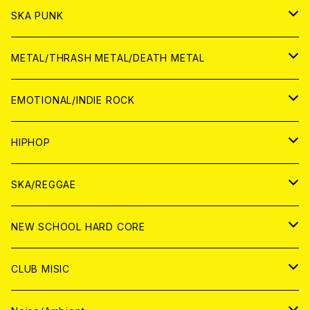
CD
CD
WORLD
JAPAN
SKA PUNK
ANALOG
CD
CD
WORLD
JAPAN
METAL/THRASH METAL/DEATH METAL
ANALOG
ANALOG
CD
CD
WORLD
JAPAN
EMOTIONAL/INDIE ROCK
ANALOG
ANALOG
CD
CD
WORLD
JAPAN
HIPHOP
ANALOG
ANALOG
ANALOG
CD
WORLD
JAPAN
SKA/REGGAE
CD
ANALOG
CD
CD
WORLD
JAPAN
NEW SCHOOL HARD CORE
ANALOG
ANALOG
CD
CD
WORLD
JAPAN
CLUB MISIC
ANALOG
ANALOG
CD
CD