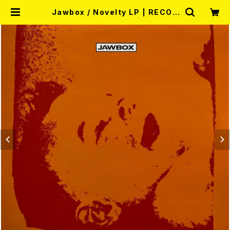
Jawbox / Novelty LP | RECOR
D SHOP MISERY