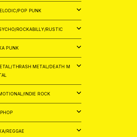
ナログ
ORLD
ELODIC/POP PUNK
D
ナログ
APAN
SYCHO/ROCKABILLY/RUSTIC
D
D
ORLD
APAN
KA PUNK
NALOG
D
D
ORLD
APAN
ETAL/THRASH METAL/DEATH M
TAL
NALOG
NALOG
D
D
ORLD
APAN
MOTIONAL/INDIE ROCK
NALOG
NALOG
D
D
ORLD
APAN
IPHOP
NALOG
NALOG
NALOG
D
ORLD
APAN
KA/REGGAE