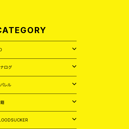
CATEGORY
D
APAN
アナログ
ORLD
APAN
パレル
EP
ORLD
APAN
書籍
P
EP
shirt
ORLD
AGAZINE
LOODSUCKER