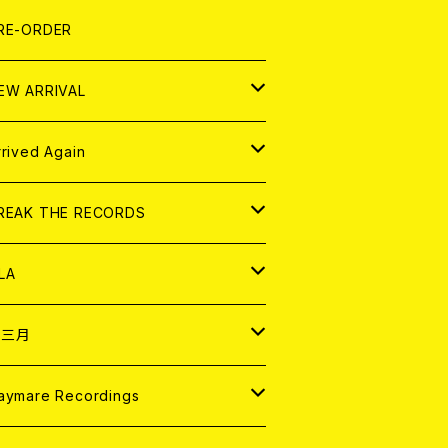
LEXI
P
OOD
shirt
OLLOCKS
真集 (PHOTOBOOK)
D
RE-ORDER
0インチ
の他
OOD
L ZINE
アナログ
EW ARRIVAL
の他
OLL MAGAZINE (USED)
パレル
D
rrived Again
書籍
アナログ
D
REAK THE RECORDS
IGITAL CONTENTS
アナログ
D
LA
NALOG
D
十三月
パレル
NALOG
D
aymare Recordings