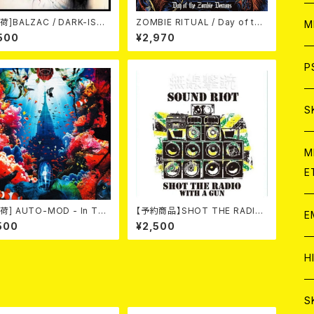
ア
荷]BALZAC / DARK-ISM
ZOMBIE RITUAL / Day of the
W
M
h Anniversary Compilati
Zombie Demons
500
¥2,970
(2CD)
C
ア
J
P
C
C
W
J
S
A
C
C
W
J
M
E
A
A
C
C
W
荷] AUTO-MOD - In The
【予約商品】SHOT THE RADIO
J
E
e Of KING AUTO-MOD
WITH A GUN / SOUND RIOT
500
¥2,500
+DVD/初回限定盤）
(CD)【8月８日発売】
A
A
C
C
W
J
H
A
A
A
C
W
J
S