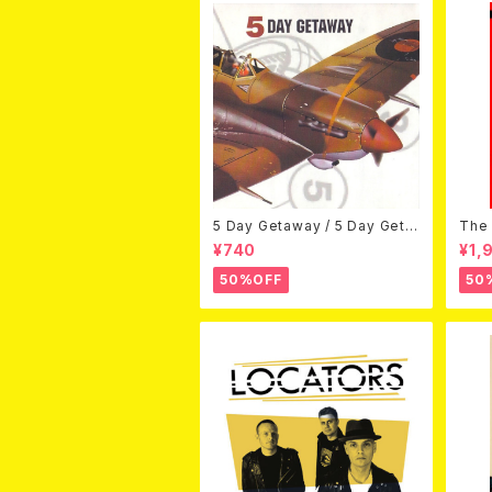
5 Day Getaway / 5 Day Geta
The 
way (CDEP)
Bey
¥740
¥1,
50%OFF
50