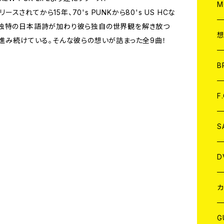
A
C
M
りリリースされてから15年、70's PUNKから80's US HCな
に独特の日本語詩が加わり彼ら独自の世界観を解き放つ
A
C
も進み続けている。そんな彼らの想いが詰まった全9曲！
ア
B
A
C
F
A
C
S
A
ア
D
B
J
カ
W
J
G