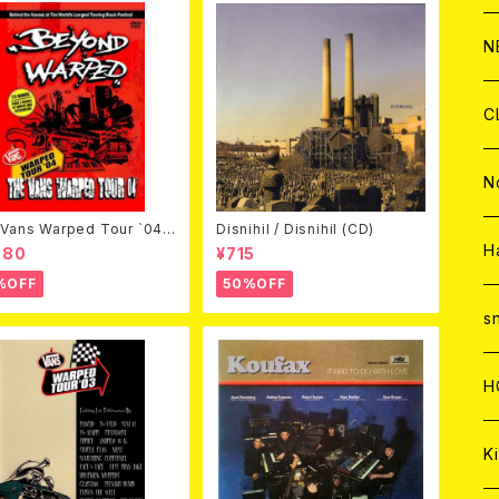
C
A
C
C
W
J
N
A
A
C
C
W
J
C
A
A
C
C
W
J
N
Vans Warped Tour `04
Disnihil / Disnihil (CD)
A
A
C
C
ond Warped (国内盤DVD)
W
J
H
980
¥715
%OFF
50%OFF
A
A
C
C
W
s
A
A
C
H
A
Ki