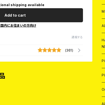
tional shipping available
W
ア
M
Add to cart
P
本国内にお住まいの方向け
A
通報する
C
H
N
(361)
D
A
J
P
品
C
W
C
P
A
C
J
A
J
O
C
A
W
J
C
W
J
A