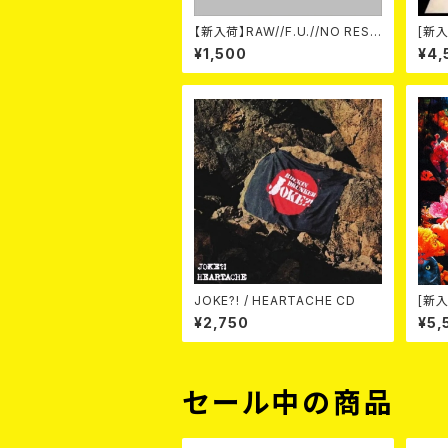
【新入荷】RAW//F.U.//NO REST
[新入
/ 3way split EP ハード ラック
-20t
¥1,500
¥4,
ダンス (CD)
on- 
JOKE?! / HEARTACHE CD
[新入
Wak
¥2,750
¥5,
（CD
セール中の商品