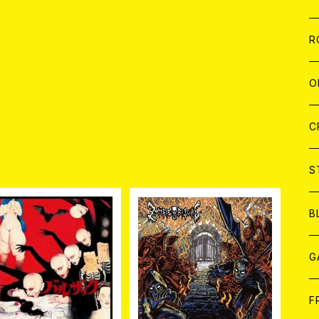
W
A
C
C
W
J
R
A
A
C
C
W
J
O
A
A
C
C
W
J
C
品
A
A
C
C
W
S
A
A
C
B
A
G
J
F