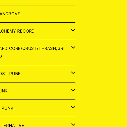
ORLD
パレル
ANGROVE
ATCH
LCHEMY RECORD
アナログ
D
ARD CORE/CRUST/THRASH/GRI
D
IGITAL CONTENTS
NALOG
APAN
OST PUNK
D
ORLD
D
UNK
NALOG
D
APAN
NALOG
APAN
i PUNK
ASSETTE TAPE
NALOG
ORLD
APAN
D
ORLD
APAN
LTERNATIVE