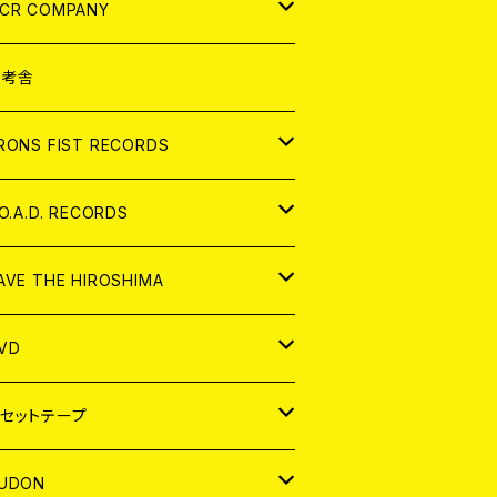
NALOG
D
CR COMPANY
NALOG
D
想考舎
パレル
RONS FIST RECORDS
NALOG
D
.O.A.D. RECORDS
NALOG
D
AVE THE HIROSHIMA
NALOG
パレル
VD
ADGE
APAN
セットテープ
ORLD
APAN
UDON