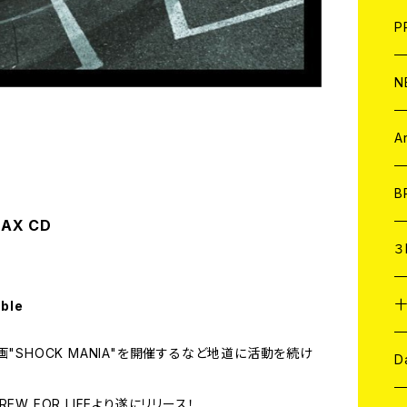
F
L
H
T-
B
写
C
P
1
そ
H
E
N
そ
D
ア
C
A
C
B
IAX CD
D
C
３
A
C
able
"SHOCK MANIA"を開催するなど地道に活動を続け
ア
A
C
D
REW FOR LIFEより遂にリリース！