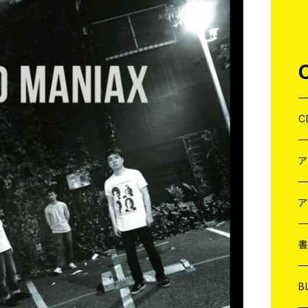
C
J
W
J
ア
７
W
J
L
7
T-
W
M
B