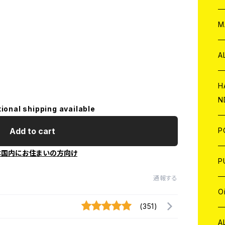
W
ア
M
P
A
C
H
N
tional shipping available
D
A
J
P
Add to cart
本国内にお住まいの方向け
C
W
C
P
通報する
A
C
J
A
J
O
(351)
C
A
W
J
C
W
J
A