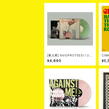
[新入荷] AIVOPROTEESI / UM
CIMARONS
PIKUJA (LP / LTD.100 DIE-HA
¥4,890
¥5,
RD COKE BOTTLE GREEN VI
NYL) (ITA / F.O.A.D.)