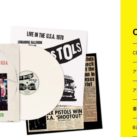
C
J
W
J
ア
７
W
J
L
7
T-
W
M
B