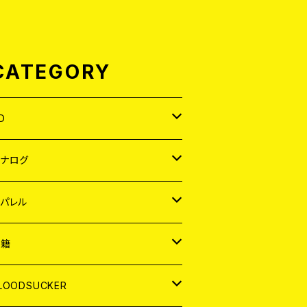
CATEGORY
D
APAN
アナログ
ORLD
APAN
パレル
EP
ORLD
APAN
書籍
P
EP
shirt
ORLD
AGAZINE
LOODSUCKER