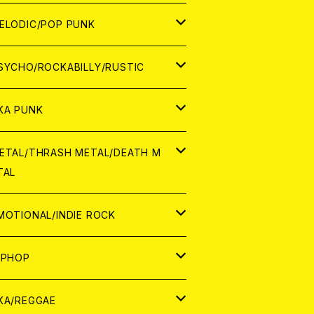
ナログ
ORLD
ELODIC/POP PUNK
D
ナログ
APAN
SYCHO/ROCKABILLY/RUSTIC
D
D
ORLD
APAN
KA PUNK
NALOG
D
D
ORLD
APAN
ETAL/THRASH METAL/DEATH M
TAL
NALOG
NALOG
D
D
ORLD
APAN
MOTIONAL/INDIE ROCK
NALOG
NALOG
D
D
ORLD
APAN
IPHOP
NALOG
NALOG
NALOG
D
ORLD
APAN
KA/REGGAE