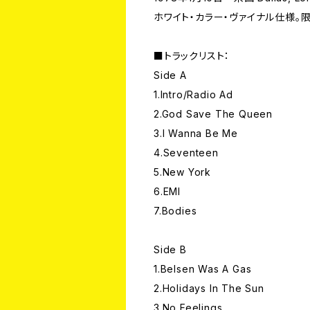
ホワイト・カラー・ヴァイナル仕様。
■トラックリスト：
Side A
1.Intro/Radio Ad
2.God Save The Queen
3.I Wanna Be Me
4.Seventeen
5.New York
6.EMI
7.Bodies
Side B
1.Belsen Was A Gas
2.Holidays In The Sun
3.No Feelings