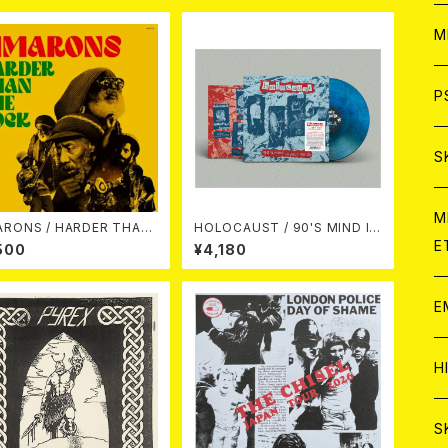
ア
W
M
C
ア
J
P
C
C
W
J
S
A
C
C
W
J
M
 / HARDER THAN
HOLOCAUST / 90'S MIND IN
THE ROCK LP
YOUR MINDS (※LTD.150 SWI
E
500
¥4,180
RL BLUE VINYL)
A
A
C
C
W
J
E
A
A
C
C
W
J
H
A
A
A
C
W
J
S