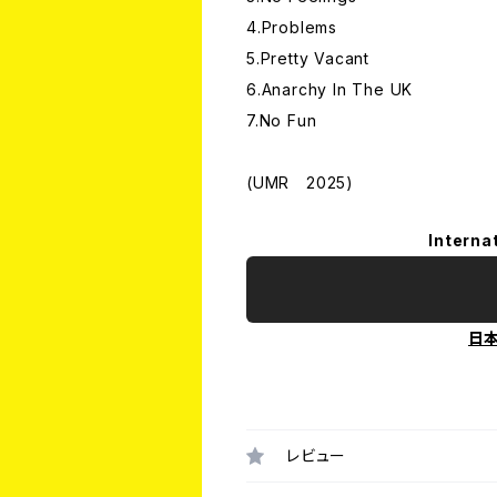
4.Problems
5.Pretty Vacant
6.Anarchy In The UK
7.No Fun
(UMR 2025)
Interna
日
レビュー