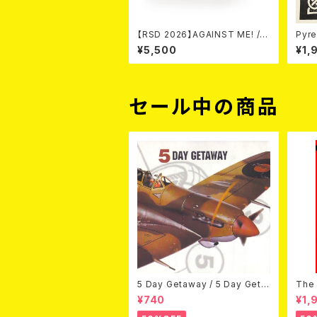
【RSD 2026】AGAINST ME! / N
Pyre
EW WAVE B-SIDES [RSD VIN
¥5,500
¥1,
YL EP][Coloured Vinyl](12")
セール中の商品
5 Day Getaway / 5 Day Geta
The 
way (CDEP)
Bey
¥740
¥1,