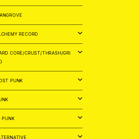
ORLD
パレル
ANGROVE
ATCH
LCHEMY RECORD
アナログ
D
ARD CORE/CRUST/THRASH/GRI
D
IGITAL CONTENTS
NALOG
APAN
OST PUNK
D
ORLD
D
UNK
NALOG
D
APAN
NALOG
APAN
i PUNK
ASSETTE TAPE
NALOG
ORLD
APAN
D
ORLD
APAN
LTERNATIVE