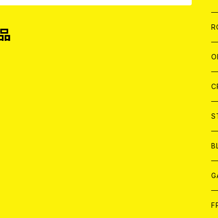
W
A
C
C
W
J
R
品
A
A
C
C
W
J
O
A
A
C
C
W
J
C
A
A
C
C
W
S
A
A
C
B
A
G
品
J
F