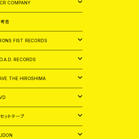
NALOG
D
CR COMPANY
NALOG
D
想考舎
パレル
RONS FIST RECORDS
NALOG
D
.O.A.D. RECORDS
NALOG
D
AVE THE HIROSHIMA
NALOG
パレル
VD
ADGE
APAN
セットテープ
ORLD
APAN
UDON