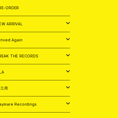
LEXI
P
OOD
shirt
OLLOCKS
真集 (PHOTOBOOK)
D
RE-ORDER
0インチ
の他
OOD
L ZINE
アナログ
EW ARRIVAL
の他
OLL MAGAZINE (USED)
パレル
D
rrived Again
書籍
アナログ
D
REAK THE RECORDS
IGITAL CONTENTS
アナログ
D
LA
NALOG
D
十三月
パレル
NALOG
D
aymare Recordings