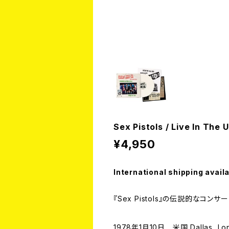
Sex Pistols / Live In The 
¥4,950
International shipping avail
『Sex Pistols』の伝説的なコ
1978年1月10日 米国 Dallas, L