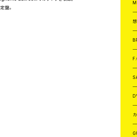
A
C
M
限定盤。
A
C
ア
B
A
C
F
A
C
S
A
ア
D
B
J
カ
W
J
G