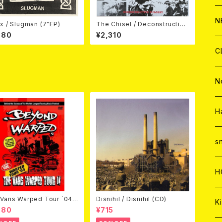
C
A
C
C
W
J
N
x / Slugman (7"EP)
The Chisel / Deconstructive
Surgery (7"EP)
980
¥2,310
A
A
C
C
W
J
C
A
A
C
C
W
J
N
A
A
C
C
W
J
H
A
A
C
C
W
s
A
A
C
H
A
Vans Warped Tour `04
Disnihil / Disnihil (CD)
Ki
ond Warped (国内盤DVD)
980
¥715