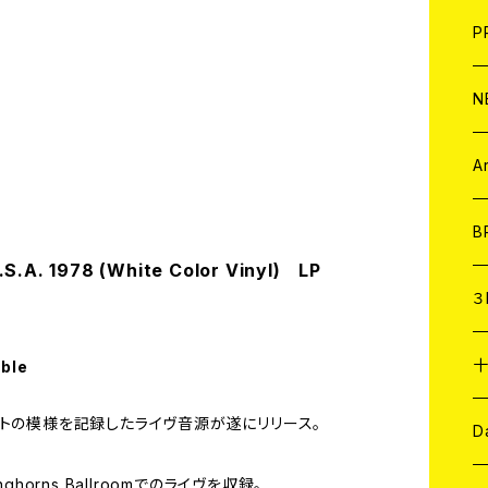
F
L
H
T-
B
写
C
P
1
そ
H
E
N
そ
D
ア
C
A
C
B
U.S.A. 1978 (White Color Vinyl) LP
D
C
３
A
C
able
ンサートの模様を記録したライヴ音源が遂にリリース。
ア
A
C
D
onghorns Ballroomでのライヴを収録。