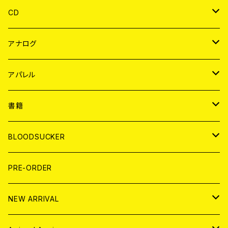
CD
JAPAN
アナログ
WORLD
JAPAN
アパレル
７EP
WORLD
JAPAN
書籍
LP
7EP
T-shirt
WORLD
MAGAZINE
BLOODSUCKER
FLEXI
LP
HOOD
T-shirt
BOLLOCKS
写真集 (PHOTOBOOK)
CD
PRE-ORDER
10インチ
その他
HOOD
EL ZINE
アナログ
NEW ARRIVAL
その他
DOLL MAGAZINE (USED)