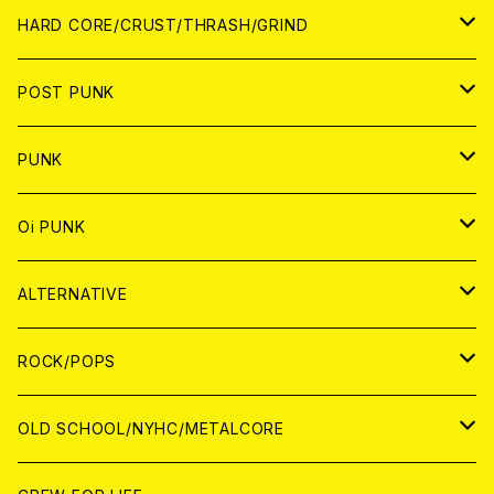
アナログ
CD
HARD CORE/CRUST/THRASH/GRIND
DIGITAL CONTENTS
ANALOG
JAPAN
POST PUNK
CD
WORLD
CD
PUNK
ANALOG
CD
JAPAN
ANALOG
JAPAN
Oi PUNK
CASSETTE TAPE
ANALOG
WORLD
JAPAN
CD
WORLD
JAPAN
ALTERNATIVE
WORLD
ANALOG
CD
CD
WOLRD
JAPAN
ROCK/POPS
ANALOG
ANALOG
CD
CD
WORLD
JAPAN
OLD SCHOOL/NYHC/METALCORE
ANALOG
ANALOG
CD
CD