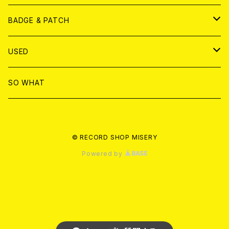
T-shirt & WEAR
ANALOG
BADGE & PATCH
T-SHIRT & WEAR
BADGE
USED
DVD
PATCH
書籍
SO WHAT
カセットテープ
CD
© RECORD SHOP MISERY
書籍
ANALOG
Powered by