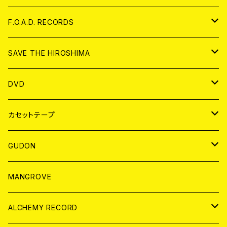
ANALOG
CD
F.O.A.D. RECORDS
ANALOG
CD
SAVE THE HIROSHIMA
ANALOG
アパレル
DVD
BADGE
JAPAN
カセットテープ
WORLD
JAPAN
GUDON
WORLD
アパレル
MANGROVE
PATCH
ALCHEMY RECORD