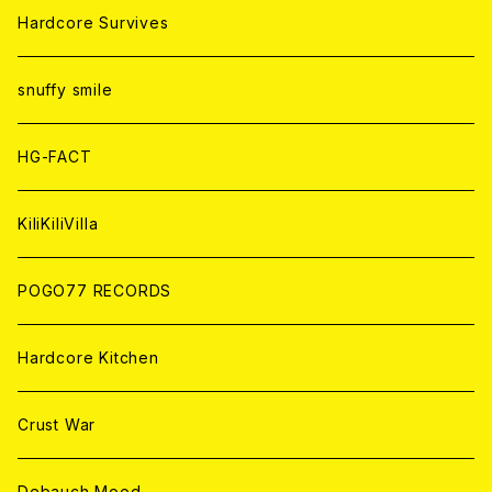
ANALOG
ANALOG
CD
CD
WORLD
JAPAN
Hardcore Survives
ANALOG
ANALOG
CD
CD
WORLD
snuffy smile
ANALOG
ANALOG
CD
HG-FACT
ANALOG
KiliKiliVilla
POGO77 RECORDS
Hardcore Kitchen
Crust War
Debauch Mood