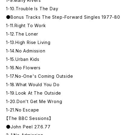
1-9.Many Rivers
1-10.Trouble Is The Day
●Bonus Tracks The Step-Forward Singles 1977-80
1-11.Right To Work
1-12.The Loner
1-13.High Rise Living
1-14.No Admission
1-15.Urban Kids
1-16.No Flowers
1-17.No-One's Coming Outside
1-18.What Would You Do
1-19.Look At The Outside
1-20.Don't Get Me Wrong
1-21.No Escape
【The BBC Sessions】
●John Peel 27.6.77