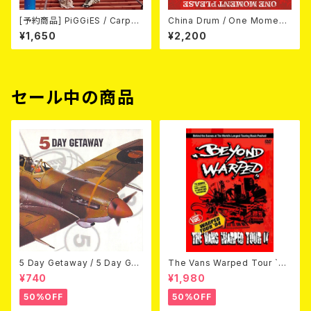
[予約商品] PiGGiES / Carpe
China Drum / One Moment
diem (CD) 2026年8月12日リ
Please (CD)
¥1,650
¥2,200
リース予定
セール中の商品
5 Day Getaway / 5 Day Get
The Vans Warped Tour `04
away (CDEP)
Beyond Warped (国内盤DV
¥740
¥1,980
D)
50%OFF
50%OFF