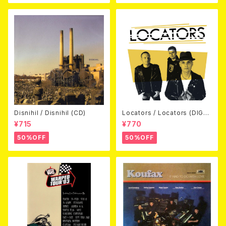
Disnihil / Disnihil (CD)
Locators / Locators (DIGPA
CK CD)
¥715
¥770
50%OFF
50%OFF