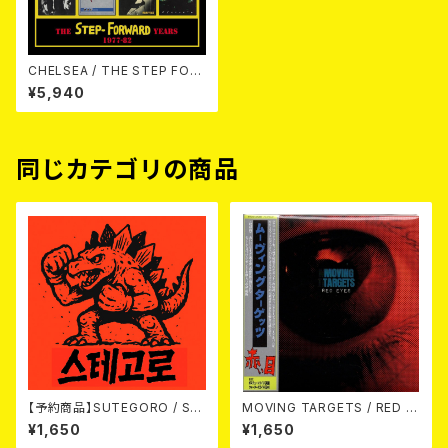
CHELSEA / THE STEP FOR
WARD YEARS 1977-82 4CD
¥5,940
CLAMSHELL BOX 4CD
同じカテゴリの商品
【予約商品】SUTEGORO / ST
MOVING TARGETS / RED E
REET BATTLE (CD)【8月8日
YES CD
¥1,650
¥1,650
発売】