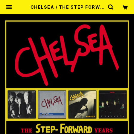
CHELSEA / THE STEP FORWA
RD YEARS 1977-82 4CD CLAM
SHELL BOX 4CD | RECORD SH
OP MISERY