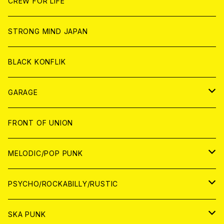
WORLD
JAPAN
CREW FOR LIFE
ANALOG
ANALOG
CD
CD
WORLD
STRONG MIND JAPAN
ANALOG
ANALOG
CD
BLACK KONFLIK
ANALOG
GARAGE
JAPAN
FRONT OF UNION
アナログ
WORLD
MELODIC/POP PUNK
CD
アナログ
JAPAN
PSYCHO/ROCKABILLY/RUSTIC
CD
CD
WORLD
JAPAN
SKA PUNK