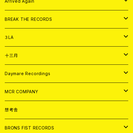
アパレル
CD
Arrived Again
書籍
アナログ
CD
BREAK THE RECORDS
DIGITAL CONTENTS
アナログ
CD
３LA
ANALOG
CD
十三月
アパレル
ANALOG
CD
Daymare Recordings
ANALOG
CD
MCR COMPANY
ANALOG
CD
想考舎
アパレル
BRONS FIST RECORDS