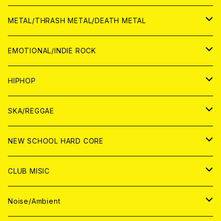
ANALOG
CD
CD
WORLD
JAPAN
METAL/THRASH METAL/DEATH METAL
ANALOG
ANALOG
CD
CD
WORLD
JAPAN
EMOTIONAL/INDIE ROCK
ANALOG
ANALOG
CD
CD
WORLD
JAPAN
HIPHOP
ANALOG
ANALOG
ANALOG
CD
WORLD
JAPAN
SKA/REGGAE
CD
ANALOG
CD
CD
WORLD
JAPAN
NEW SCHOOL HARD CORE
ANALOG
ANALOG
CD
CD
WORLD
JAPAN
CLUB MISIC
ANALOG
ANALOG
CD
CD
WORLD
JAPAN
Noise/Ambient