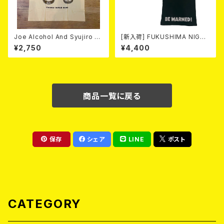
Joe Alcohol And Syujiro H
[新入荷] FUKUSHIMA NIGHT
ase / Strange Guitar Blues
MARE Tee -MISERY editio
¥2,750
¥4,400
(NATURAL) T-shirt
n- (SMOKE BLACK)
商品一覧に戻る
保存
シェア
LINE
ポスト
CATEGORY