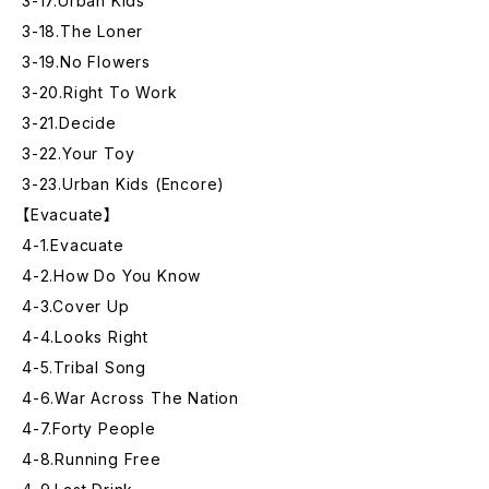
3-17.Urban Kids
3-18.The Loner
3-19.No Flowers
3-20.Right To Work
3-21.Decide
3-22.Your Toy
3-23.Urban Kids (Encore)
【Evacuate】
4-1.Evacuate
4-2.How Do You Know
4-3.Cover Up
4-4.Looks Right
4-5.Tribal Song
4-6.War Across The Nation
4-7.Forty People
4-8.Running Free