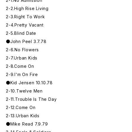
2-1.No Admission
2-2.High Rise Living
2-3.Right To Work
2-4.Pretty Vacant
2-5.Blind Date
●John Peel 3.7.78
2-6.No Flowers
2-7.Urban Kids
2-8.Come On
2-9.I'm On Fire
●Kid Jensen 10.10.78
2-10.Twelve Men
2-11.Trouble Is The Day
2-12.Come On
2-13.Urban Kids
●Mike Read 7.9.79