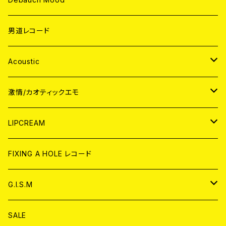
男道レコード
Acoustic
JAPAN
激情/カオティックエモ
CD
WORLD
JAPAN
LIPCREAM
ANALOG
CD
CD
WORLD
CD
FIXING A HOLE レコード
ANALOG
ANALOG
CD
アナログ
G.I.S.M
ANALOG
DVD
CD
SALE