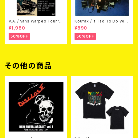
V.A. / Vans Warped Tour '0
Koufax / It Had To Do With
3 (DVD)
Love (CD)
¥1,980
¥890
50%OFF
50%OFF
その他の商品