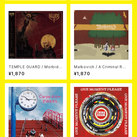
TEMPLE GUARD / Morbid S
Malkovich / A Criminal Rec
acrament CD
ord CD
¥1,870
¥1,870