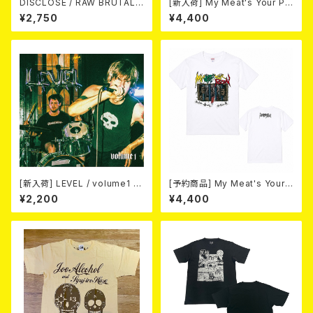
DISCLOSE / RAW BRUTAL
[新入荷] My Meat's Your Po
ASSAULT Vol.1 : DISCOGRA
ison -あんたにゃ毒でもオイラ
¥2,750
¥4,400
PHY 1992-1994 (2CD)
にゃ薬- / BLACK T-shirt (S
～XL)
[新入荷] LEVEL / volume1 DI
[予約商品] My Meat's Your
SCOGRAPHY 2021-2026 (D
Poison -あんたにゃ毒でもオイ
¥2,200
¥4,400
IGIPACK CD)
ラにゃ薬- (White) 熊本地震 復
興支援T-shirt 2026年8月末
～9月頭入荷！