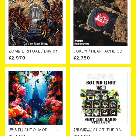
ZOMBIE RITUAL / Day of th
JOKE?! / HEARTACHE CD
e Zombie Demons
¥2,970
¥2,750
[新入荷] AUTO-MOD - In Th
【予約商品】SHOT THE RADI
e Wake Of KING AUTO-MO
O WITH A GUN / SOUND RI