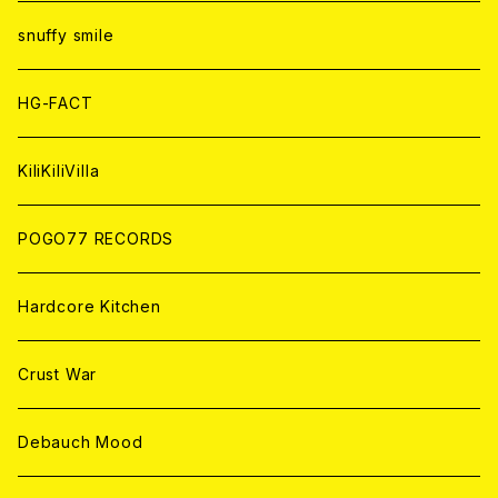
ANALOG
ANALOG
CD
CD
WORLD
snuffy smile
ANALOG
ANALOG
CD
HG-FACT
ANALOG
KiliKiliVilla
POGO77 RECORDS
Hardcore Kitchen
Crust War
Debauch Mood