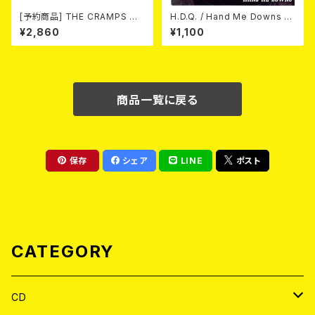
[予約商品] THE CRAMPS ザ・
H.D.Q. / Hand Me Downs (C
クランプス / Gravest Gravy
OLORVINYL/7”EP)
¥2,860
¥1,100
（墓場のごちそう）(CD) 2026.8
月下旬
商品一覧に戻る
保存
シェア
LINE
ポスト
CATEGORY
CD