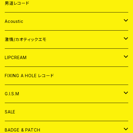
男道レコード
Acoustic
JAPAN
激情/カオティックエモ
CD
WORLD
JAPAN
LIPCREAM
ANALOG
CD
CD
WORLD
CD
FIXING A HOLE レコード
ANALOG
ANALOG
CD
アナログ
G.I.S.M
ANALOG
DVD
CD
SALE
T-shirt & WEAR
ANALOG
BADGE & PATCH