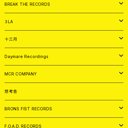
書籍
アナログ
CD
BREAK THE RECORDS
DIGITAL CONTENTS
アナログ
CD
３LA
ANALOG
CD
十三月
アパレル
ANALOG
CD
Daymare Recordings
ANALOG
CD
MCR COMPANY
ANALOG
CD
想考舎
アパレル
BRONS FIST RECORDS
ANALOG
CD
F.O.A.D. RECORDS