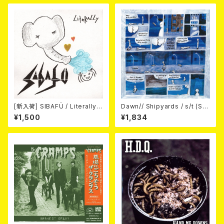
[新入荷] SIBAFÜ / Literally
Dawn// Shipyards / s/t (Spl
(7"EP)
it) LP＋CD
¥1,500
¥1,834