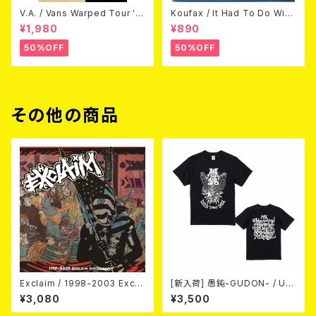
V.A. / Vans Warped Tour '0
Koufax / It Had To Do With
3 (DVD)
Love (CD)
¥1,980
¥890
50%OFF
50%OFF
その他の商品
Exclaim / 1998-2003 Excla
[新入荷] 愚鈍-GUDON- / US
im Discography
TOUR 2026 T-shirt
¥3,080
¥3,500