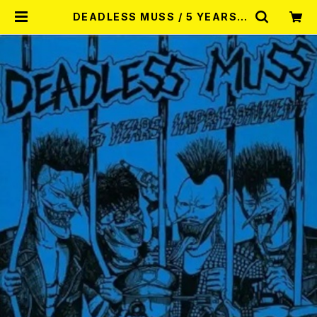
DEADLESS MUSS / 5 YEARS I
MPRISONMENT + 7 TRACKS [2
025 EDITION] (CD) | RECORD
SHOP MISERY