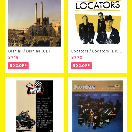
Disnihil / Disnihil (CD)
Locators / Locators (DIGPA
CK CD)
¥715
¥770
50%OFF
50%OFF