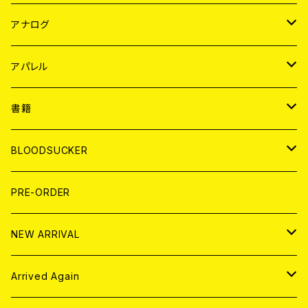
JAPAN
アナログ
WORLD
JAPAN
アパレル
７EP
WORLD
JAPAN
書籍
LP
7EP
T-shirt
WORLD
MAGAZINE
BLOODSUCKER
FLEXI
LP
HOOD
T-shirt
BOLLOCKS
写真集 (PHOTOBOOK)
CD
PRE-ORDER
10インチ
その他
HOOD
EL ZINE
アナログ
NEW ARRIVAL
その他
DOLL MAGAZINE (USED)
アパレル
CD
Arrived Again