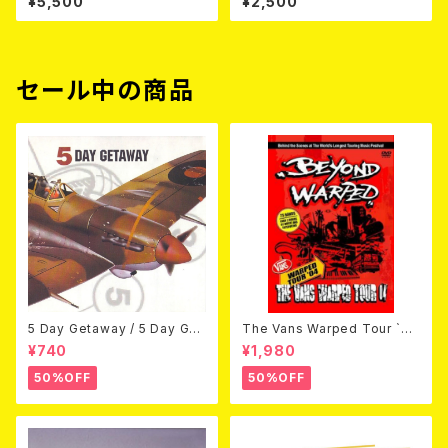
¥5,500
¥2,500
D（CD+DVD/初回限定盤）
OT (CD)【8月８日発売】
セール中の商品
5 Day Getaway / 5 Day Get
The Vans Warped Tour `04
away (CDEP)
Beyond Warped (国内盤DV
¥740
¥1,980
D)
50%OFF
50%OFF