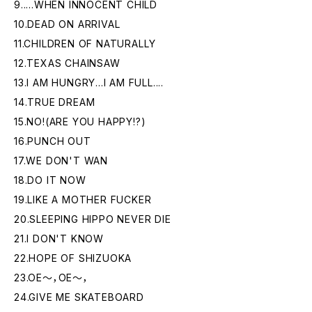
9.....WHEN INNOCENT CHILD
10.DEAD ON ARRIVAL
11.CHILDREN OF NATURALLY
12.TEXAS CHAINSAW
13.I AM HUNGRY...I AM FULL....
14.TRUE DREAM
15.NO!(ARE YOU HAPPY!?)
16.PUNCH OUT
17.WE DON'T WAN
18.DO IT NOW
19.LIKE A MOTHER FUCKER
20.SLEEPING HIPPO NEVER DIE
21.I DON'T KNOW
22.HOPE OF SHIZUOKA
23.OE～，OE～，
24.GIVE ME SKATEBOARD