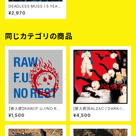
DEADLESS MUSS / 5 YEAR
S IMPRISONMENT + 7 TRA
¥2,970
CKS [2025 EDITION] (CD)
同じカテゴリの商品
【新入荷】RAW//F.U.//NO RES
[新入荷]BALZAC / DARK-IS
T / 3way split EP ハード ラッ
M -20th Anniversary Comp
¥1,500
¥4,500
ク ダンス (CD)
ilation- (2CD)