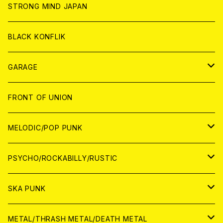
ANALOG
ANALOG
CD
CD
WORLD
STRONG MIND JAPAN
ANALOG
ANALOG
CD
BLACK KONFLIK
ANALOG
GARAGE
JAPAN
FRONT OF UNION
アナログ
WORLD
MELODIC/POP PUNK
CD
アナログ
JAPAN
PSYCHO/ROCKABILLY/RUSTIC
CD
CD
WORLD
JAPAN
SKA PUNK
ANALOG
CD
CD
WORLD
JAPAN
METAL/THRASH METAL/DEATH METAL