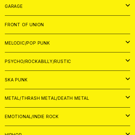
ANALOG
GARAGE
JAPAN
FRONT OF UNION
アナログ
WORLD
MELODIC/POP PUNK
CD
アナログ
JAPAN
PSYCHO/ROCKABILLY/RUSTIC
CD
CD
WORLD
JAPAN
SKA PUNK
ANALOG
CD
CD
WORLD
JAPAN
METAL/THRASH METAL/DEATH METAL
ANALOG
ANALOG
CD
CD
WORLD
JAPAN
EMOTIONAL/INDIE ROCK
ANALOG
ANALOG
CD
CD
WORLD
JAPAN
HIPHOP