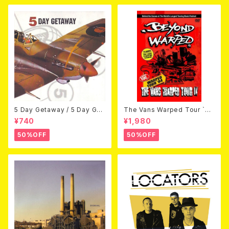
5 Day Getaway / 5 Day Get
The Vans Warped Tour `04
away (CDEP)
Beyond Warped (国内盤DV
¥740
¥1,980
D)
50%OFF
50%OFF