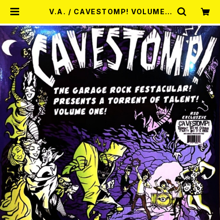
V.A. / CAVESTOMP! VOLUME 1
- A TORRENT OF TALENT! 【RS
D 2025】 LP | RECORD SHOP M
ISERY