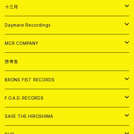
ANALOG
CD
十三月
アパレル
ANALOG
CD
Daymare Recordings
ANALOG
CD
MCR COMPANY
ANALOG
CD
想考舎
アパレル
BRONS FIST RECORDS
ANALOG
CD
F.O.A.D. RECORDS
ANALOG
CD
SAVE THE HIROSHIMA