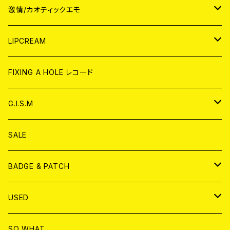
JAPAN
激情/カオティックエモ
CD
WORLD
JAPAN
LIPCREAM
ANALOG
CD
CD
WORLD
CD
FIXING A HOLE レコード
ANALOG
ANALOG
CD
アナログ
G.I.S.M
ANALOG
DVD
CD
SALE
T-shirt & WEAR
ANALOG
BADGE & PATCH
T-SHIRT & WEAR
BADGE
USED
DVD
PATCH
書籍
SO WHAT