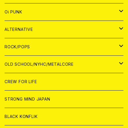
ANALOG
CD
JAPAN
ANALOG
JAPAN
Oi PUNK
CASSETTE TAPE
ANALOG
WORLD
JAPAN
CD
WORLD
JAPAN
ALTERNATIVE
WORLD
ANALOG
CD
CD
WOLRD
JAPAN
ROCK/POPS
ANALOG
ANALOG
CD
CD
WORLD
JAPAN
OLD SCHOOL/NYHC/METALCORE
ANALOG
ANALOG
CD
CD
WORLD
JAPAN
CREW FOR LIFE
ANALOG
ANALOG
CD
CD
WORLD
STRONG MIND JAPAN
ANALOG
ANALOG
CD
BLACK KONFLIK