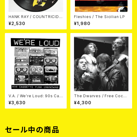
HANK RAY / COUNTRICIDE
Fleshies / The Sicilian LP
(LP/PICTURE)
¥2,530
¥1,980
V.A. / We're Loud: 90s Cas
The Dwarves / Free Cocai
sette Punk Unknowns (2L
ne 1986-88 (2LP)
¥3,630
¥4,300
P)
セール中の商品