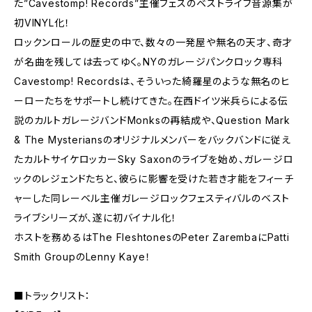
た”Cavestomp! Records”主催フェスのベストライブ音源集が
初VINYL化！
ロックンロールの歴史の中で、数々の一発屋や無名の天才、奇才
が名曲を残しては去ってゆく。NYのガレージパンクロック専科
Cavestomp! Recordsは、そういった綺羅星のような無名のヒ
ーローたちをサポートし続けてきた。在西ドイツ米兵らによる伝
説のカルトガレージバンドMonksの再結成や、Question Mark
& The Mysteriansのオリジナルメンバーをバックバンドに従え
たカルトサイケロッカーSky Saxonのライブを始め、ガレージロ
ックのレジェンドたちと、彼らに影響を受けた若き才能をフィーチ
ャーした同レーベル主催ガレージロックフェスティバルのベスト
ライブシリーズが、遂に初バイナル化！
ホストを務めるはThe FleshtonesのPeter ZarembaにPatti
Smith GroupのLenny Kaye！
■トラックリスト：