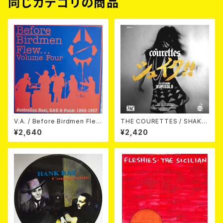
同じカテゴリの商品
V.A. / Before Birdmen Fle
THE COURETTES / SHAKE!
w...Volume Four (Australian
(来日記念盤 7")
¥2,640
¥2,420
Beat, R&B & Punk: 1965-19
67) (LP)