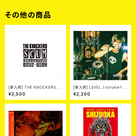
その他の商品
[新入荷] THE KNOCKERS 『S
[新入荷] LEVEL / volume1 DI
CUM COLLECTION 1999
SCOGRAPHY 2021-2026 (D
¥3,500
¥2,200
～2013』(2xCD)
IGIPACK CD)