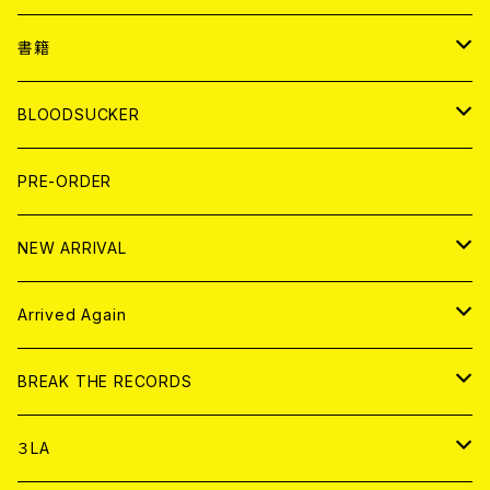
７EP
WORLD
JAPAN
書籍
LP
7EP
T-shirt
WORLD
MAGAZINE
BLOODSUCKER
FLEXI
LP
HOOD
T-shirt
BOLLOCKS
写真集 (PHOTOBOOK)
CD
PRE-ORDER
10インチ
その他
HOOD
EL ZINE
アナログ
NEW ARRIVAL
その他
DOLL MAGAZINE (USED)
アパレル
CD
Arrived Again
書籍
アナログ
CD
BREAK THE RECORDS
DIGITAL CONTENTS
アナログ
CD
３LA