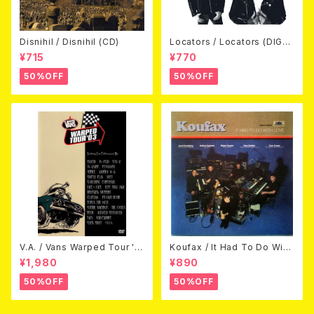
Disnihil / Disnihil (CD)
Locators / Locators (DIGPA
CK CD)
¥715
¥770
50%OFF
50%OFF
V.A. / Vans Warped Tour '0
Koufax / It Had To Do With
3 (DVD)
Love (CD)
¥1,980
¥890
50%OFF
50%OFF