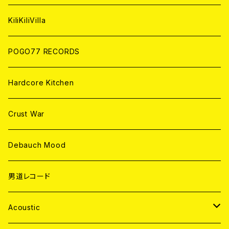
ANALOG
KiliKiliVilla
POGO77 RECORDS
Hardcore Kitchen
Crust War
Debauch Mood
男道レコード
Acoustic