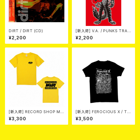
DIRT / DIRT (CD)
[新入荷] V.A. / PUNKS TRAV
EL GUIDE SHIZUOKA (CD)
¥2,200
¥2,200
[新入荷] RECORD SHOP MIS
[新入荷] FEROCIOUS X / T S
ERY / 33th anniversary T-s
HIRT
¥3,300
¥3,500
hirts (yellow ①)