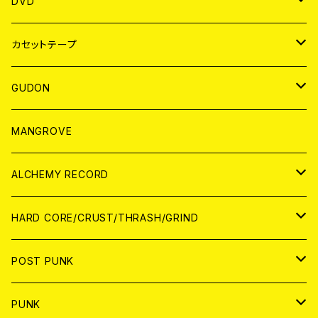
ANALOG
アパレル
DVD
BADGE
JAPAN
カセットテープ
WORLD
JAPAN
GUDON
WORLD
アパレル
MANGROVE
PATCH
ALCHEMY RECORD
アナログ
CD
HARD CORE/CRUST/THRASH/GRIND
DIGITAL CONTENTS
ANALOG
JAPAN
POST PUNK
CD
WORLD
CD
PUNK