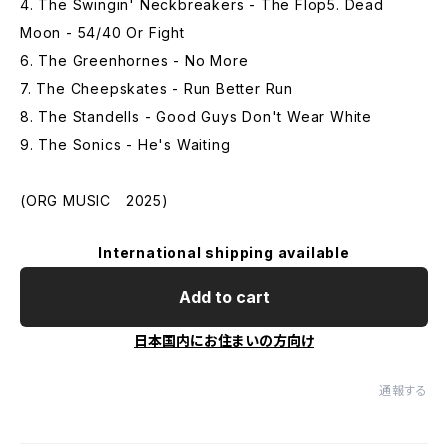
4. The Swingin' Neckbreakers - The Flop5. Dead
Moon - 54/40 Or Fight
6. The Greenhornes - No More
7. The Cheepskates - Run Better Run
8. The Standells - Good Guys Don't Wear White
9. The Sonics - He's Waiting
(ORG MUSIC 2025)
International shipping available
Add to cart
日本国内にお住まいの方向け
通報する