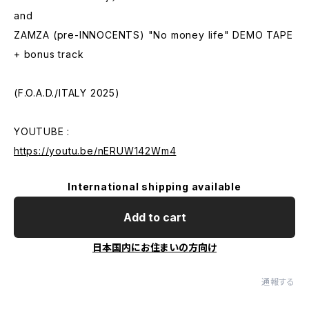
and
ZAMZA (pre-INNOCENTS) "No money life" DEMO TAPE
+ bonus track
(F.O.A.D./ITALY 2025)
YOUTUBE :
https://youtu.be/nERUW142Wm4
International shipping available
Add to cart
日本国内にお住まいの方向け
通報する