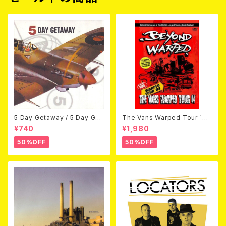
5 Day Getaway / 5 Day Get
The Vans Warped Tour `04
away (CDEP)
Beyond Warped (国内盤DV
¥740
¥1,980
D)
50%OFF
50%OFF