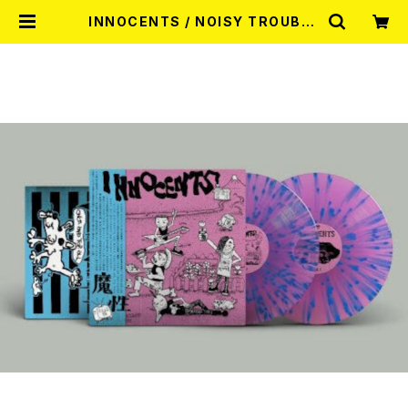
INNOCENTS / NOISY TROUBLE
- COMPLETE DISCOGRAPHY 1
987-1991 (LTD.100 DIE-HARD
SPLATTER2LP) | RECORD SHO
P MISERY