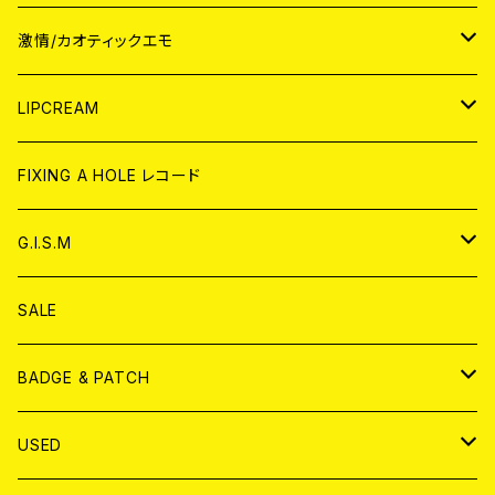
JAPAN
激情/カオティックエモ
CD
WORLD
JAPAN
LIPCREAM
ANALOG
CD
CD
WORLD
CD
FIXING A HOLE レコード
ANALOG
ANALOG
CD
アナログ
G.I.S.M
ANALOG
DVD
CD
SALE
T-shirt & WEAR
ANALOG
BADGE & PATCH
T-SHIRT & WEAR
BADGE
USED