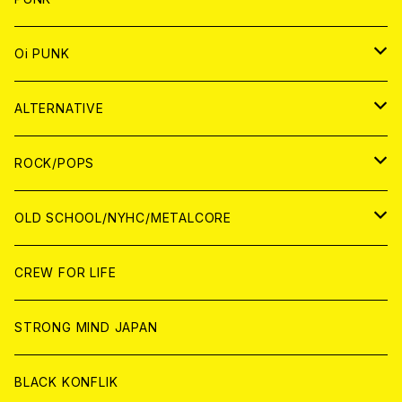
ANALOG
CD
JAPAN
ANALOG
JAPAN
Oi PUNK
CASSETTE TAPE
ANALOG
WORLD
JAPAN
CD
WORLD
JAPAN
ALTERNATIVE
WORLD
ANALOG
CD
CD
WOLRD
JAPAN
ROCK/POPS
ANALOG
ANALOG
CD
CD
WORLD
JAPAN
OLD SCHOOL/NYHC/METALCORE
ANALOG
ANALOG
CD
CD
WORLD
JAPAN
CREW FOR LIFE
ANALOG
ANALOG
CD
CD
WORLD
STRONG MIND JAPAN
ANALOG
ANALOG
CD
BLACK KONFLIK