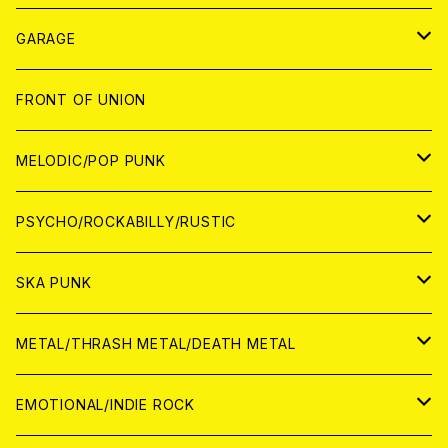
ANALOG
GARAGE
JAPAN
FRONT OF UNION
アナログ
WORLD
MELODIC/POP PUNK
CD
アナログ
JAPAN
PSYCHO/ROCKABILLY/RUSTIC
CD
CD
WORLD
JAPAN
SKA PUNK
ANALOG
CD
CD
WORLD
JAPAN
METAL/THRASH METAL/DEATH METAL
ANALOG
ANALOG
CD
CD
WORLD
JAPAN
EMOTIONAL/INDIE ROCK