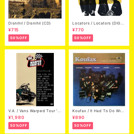
Disnihil / Disnihil (CD)
Locators / Locators (DIGPA
CK CD)
¥715
¥770
50%OFF
50%OFF
V.A. / Vans Warped Tour '0
Koufax / It Had To Do With
3 (DVD)
Love (CD)
¥1,980
¥890
50%OFF
50%OFF