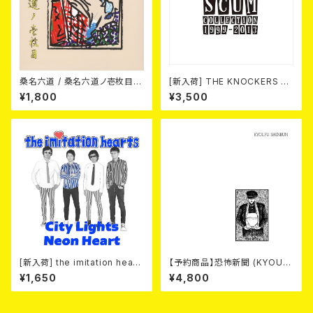
桑名六道 / 桑名六道ノ壱枚目
[新入荷] THE KNOCKERS 『S
(CD)
CUM COLLECTION 1999
¥1,800
¥3,500
～2013』(2xCD)
[新入荷] the imitation heart
【予約商品】恐怖新聞 (KYOUF
s / City Lights Neon Heart
U SHINBUN) / 死 (LP)【8月15
¥1,650
¥4,800
(7"EP)
日発売】