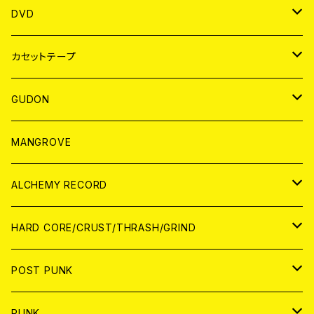
ANALOG
アパレル
DVD
BADGE
JAPAN
カセットテープ
WORLD
JAPAN
GUDON
WORLD
アパレル
MANGROVE
PATCH
ALCHEMY RECORD
アナログ
CD
HARD CORE/CRUST/THRASH/GRIND
DIGITAL CONTENTS
ANALOG
JAPAN
POST PUNK
CD
WORLD
CD
PUNK