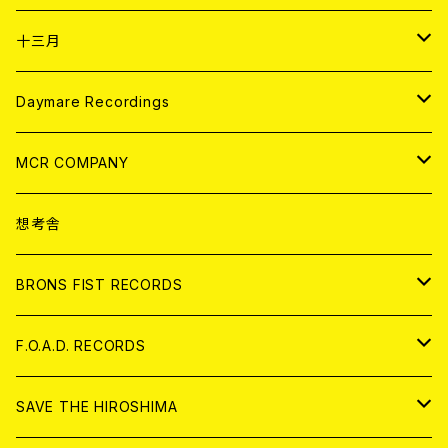
ANALOG
CD
十三月
アパレル
ANALOG
CD
Daymare Recordings
ANALOG
CD
MCR COMPANY
ANALOG
CD
想考舎
アパレル
BRONS FIST RECORDS
ANALOG
CD
F.O.A.D. RECORDS
ANALOG
CD
SAVE THE HIROSHIMA