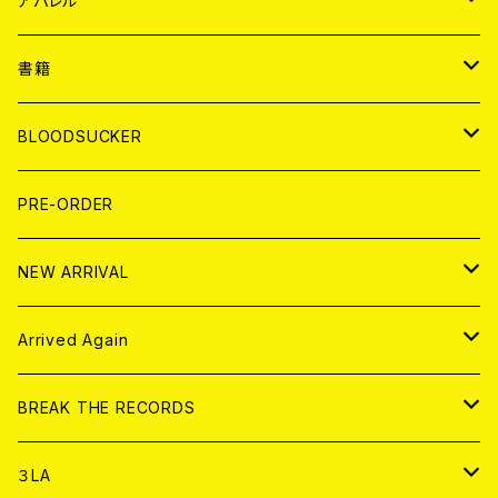
アパレル
７EP
WORLD
JAPAN
書籍
LP
7EP
T-shirt
WORLD
MAGAZINE
BLOODSUCKER
FLEXI
LP
HOOD
T-shirt
BOLLOCKS
写真集 (PHOTOBOOK)
CD
PRE-ORDER
10インチ
その他
HOOD
EL ZINE
アナログ
NEW ARRIVAL
その他
DOLL MAGAZINE (USED)
アパレル
CD
Arrived Again
書籍
アナログ
CD
BREAK THE RECORDS
DIGITAL CONTENTS
アナログ
CD
３LA