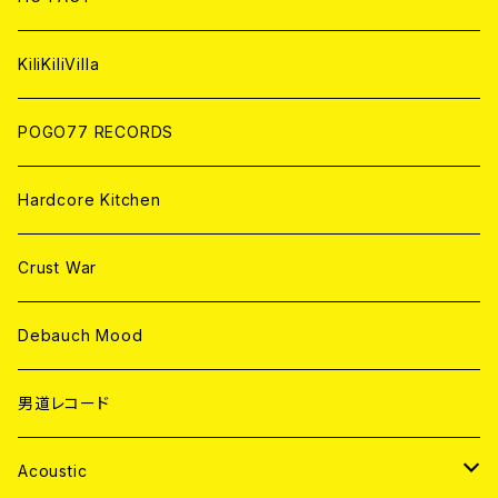
ANALOG
KiliKiliVilla
POGO77 RECORDS
Hardcore Kitchen
Crust War
Debauch Mood
男道レコード
Acoustic