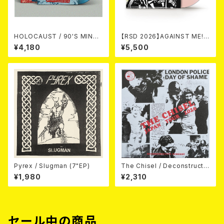
HOLOCAUST / 90'S MIND I
【RSD 2026】AGAINST ME! /
N YOUR MINDS (※LTD.150
NEW WAVE B-SIDES [RSD V
¥4,180
¥5,500
SWIRL BLUE VINYL)
INYL EP][Coloured Vinyl](1
2")
Pyrex / Slugman (7"EP)
The Chisel / Deconstructiv
e Surgery (7"EP)
¥1,980
¥2,310
セール中の商品