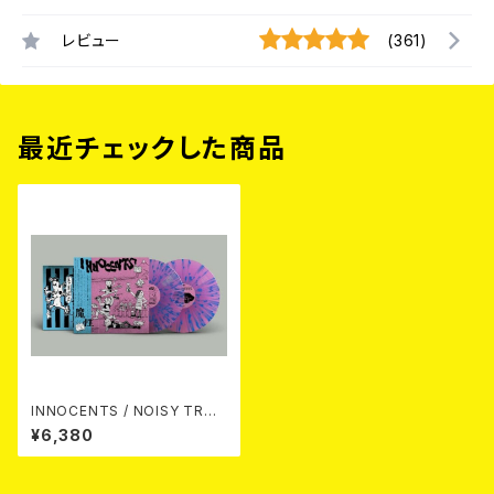
レビュー
(361)
最近チェックした商品
INNOCENTS / NOISY TROU
BLE - COMPLETE DISCOG
¥6,380
RAPHY 1987-1991 (LTD.100
DIE-HARD SPLATTER2LP)