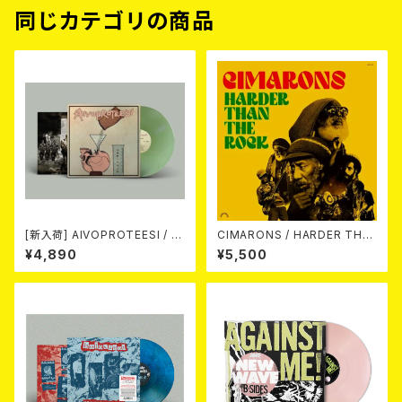
同じカテゴリの商品
[新入荷] AIVOPROTEESI / U
CIMARONS / HARDER THA
MPIKUJA (LP / LTD.100 DIE
N THE ROCK LP
¥4,890
¥5,500
-HARD COKE BOTTLE GRE
EN VINYL) (ITA / F.O.A.D.)