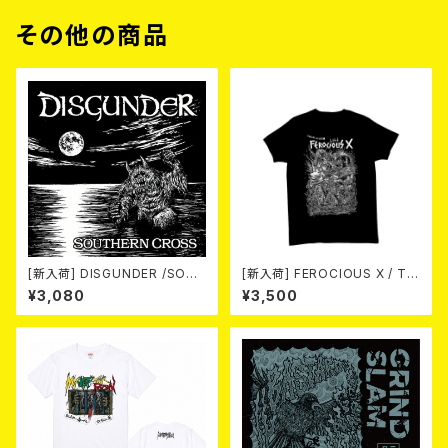
その他の商品
[新入荷] DISGUNDER /SOUT
[新入荷] FEROCIOUS X / T S
HERN CROSS (CD)
HIRT
¥3,080
¥3,500