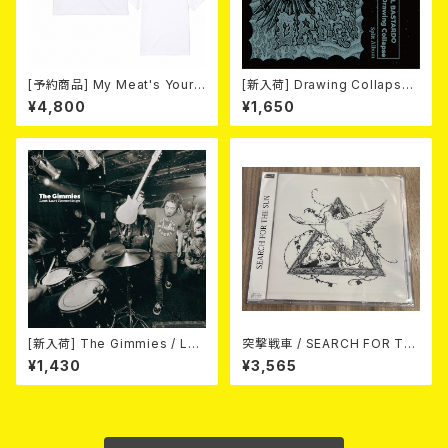
[予約商品] My Meat's Your
[新入荷] Drawing Collaps
Poison -あんたにゃ毒でもオイ
e//IL BASTARDO / GRIND S
¥4,800
¥1,650
ラにゃ薬- (WHITE) 熊本地震
LAM (CD)
復興支援T-shirt (XXL & XXX
L) 2026年8月末～9月頭発売
予定！
[新入荷] The Gimmies / Los
突撃戦車 / SEARCH FOR TH
t Last Recordings (7")
E SUN（CD+Tシャツ）
¥1,430
¥3,565