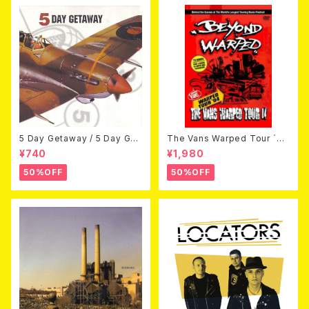
5 Day Getaway / 5 Day Get
The Vans Warped Tour `04
away (CDEP)
Beyond Warped (国内盤DV
¥740
¥1,980
D)
50%OFF
50%OFF