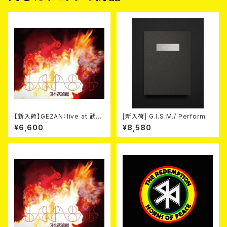
【新入荷】GEZAN：live at 武道
[新入荷] G.I.S.M./ Performa
館 (Blu-ray)
nce (DVD+CD)
¥6,600
¥8,580