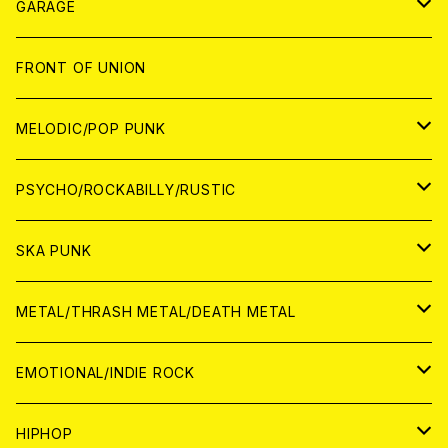
GARAGE
JAPAN
FRONT OF UNION
アナログ
WORLD
MELODIC/POP PUNK
CD
アナログ
JAPAN
PSYCHO/ROCKABILLY/RUSTIC
CD
CD
WORLD
JAPAN
SKA PUNK
ANALOG
CD
CD
WORLD
JAPAN
METAL/THRASH METAL/DEATH METAL
ANALOG
ANALOG
CD
CD
WORLD
JAPAN
EMOTIONAL/INDIE ROCK
ANALOG
ANALOG
CD
CD
WORLD
JAPAN
HIPHOP