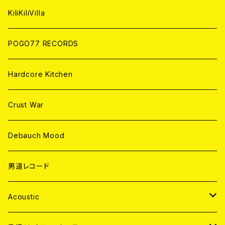
ANALOG
KiliKiliVilla
POGO77 RECORDS
Hardcore Kitchen
Crust War
Debauch Mood
男道レコード
Acoustic