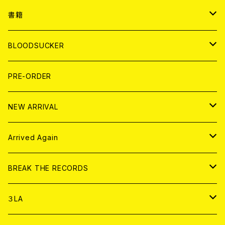
７EP
WORLD
JAPAN
書籍
LP
7EP
T-shirt
WORLD
MAGAZINE
BLOODSUCKER
FLEXI
LP
HOOD
T-shirt
BOLLOCKS
写真集 (PHOTOBOOK)
CD
PRE-ORDER
10インチ
その他
HOOD
EL ZINE
アナログ
NEW ARRIVAL
その他
DOLL MAGAZINE (USED)
アパレル
CD
Arrived Again
書籍
アナログ
CD
BREAK THE RECORDS
DIGITAL CONTENTS
アナログ
CD
３LA