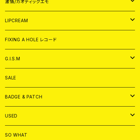
JAPAN
激情/カオティックエモ
CD
WORLD
JAPAN
LIPCREAM
ANALOG
CD
CD
WORLD
CD
FIXING A HOLE レコード
ANALOG
ANALOG
CD
アナログ
G.I.S.M
ANALOG
DVD
CD
SALE
T-shirt & WEAR
ANALOG
BADGE & PATCH
T-SHIRT & WEAR
BADGE
USED
DVD
PATCH
書籍
SO WHAT