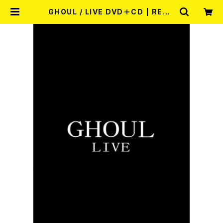
GHOUL / LIVE DVD＋CD | RECO
RD SHOP MISERY