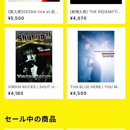
【新入荷】GEZAN：live at 武道
[新規入荷] THE REDEMPTIO
館 (DVD)
N / HORNS OF PEACE (CD
¥5,500
¥4,070
＋DVD)
VIRGIN ROCKS / SHUT UP
THA BLUE HERB / YOU MA
!! Live at 新宿LOFT 1987 D
KE US FEEL WE ARE REAL
¥4,180
¥4,500
VD
(結成25周年TOUR 2022)"DV
D"
セール中の商品