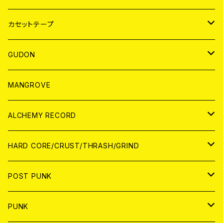
BADGE
JAPAN
カセットテープ
WORLD
JAPAN
GUDON
WORLD
アパレル
MANGROVE
PATCH
ALCHEMY RECORD
アナログ
CD
HARD CORE/CRUST/THRASH/GRIND
DIGITAL CONTENTS
ANALOG
JAPAN
POST PUNK
CD
WORLD
CD
PUNK