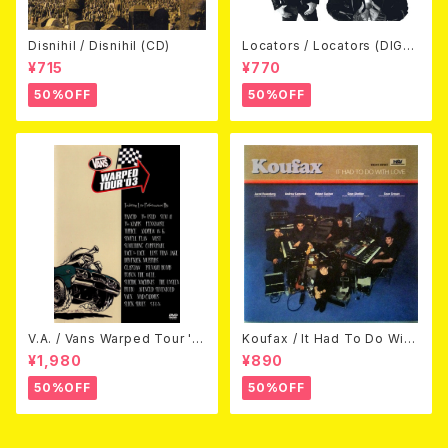
Disnihil / Disnihil (CD)
Locators / Locators (DIGPA
CK CD)
¥715
¥770
50%OFF
50%OFF
V.A. / Vans Warped Tour '0
Koufax / It Had To Do With
3 (DVD)
Love (CD)
¥1,980
¥890
50%OFF
50%OFF