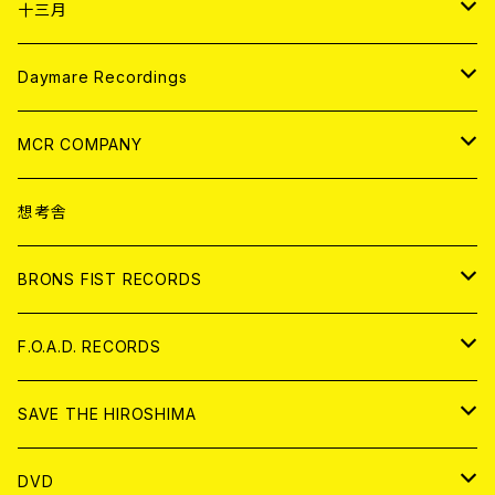
ANALOG
CD
十三月
アパレル
ANALOG
CD
Daymare Recordings
ANALOG
CD
MCR COMPANY
ANALOG
CD
想考舎
アパレル
BRONS FIST RECORDS
ANALOG
CD
F.O.A.D. RECORDS
ANALOG
CD
SAVE THE HIROSHIMA
ANALOG
アパレル
DVD